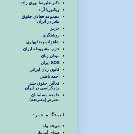
دكتر عليرضا نوري زاده
ويكتوريا آزاد
مجموعه فعالان حقوق
بشر در ایران
جرس
روشنگري
شاهزاده رضا پهلوي
حزب مشروطه ايران
ميدان زنان
SOS ایران
كانون زنان ايراني
احمد باطبي
فعالین حقوق بشر
ودمکراسی در ایران
جامعه مسلمانان
معترض(معترضه)
ایستگاه خبر:
دویچه وله
صدای آمریکا