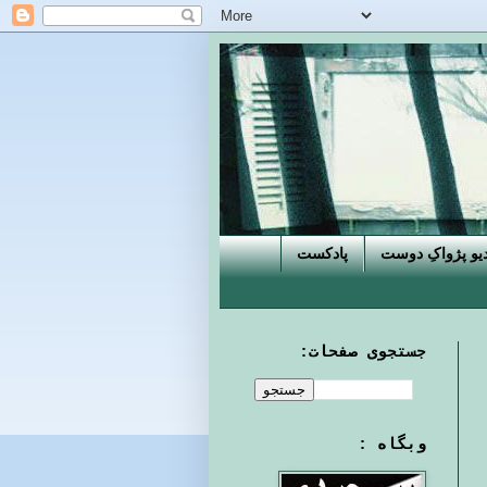
دیو پژواکِ دوست
پادکست
جستجوی صفحات:
وبگاه :