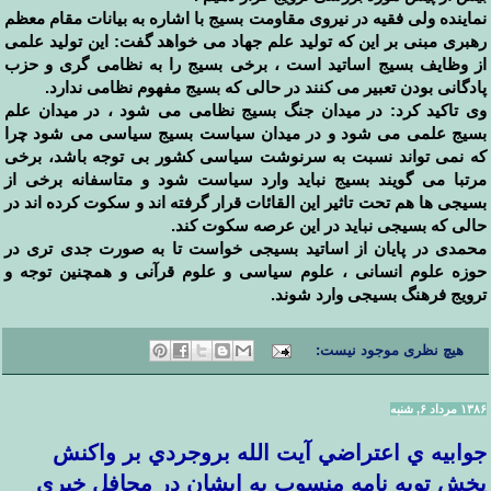
نماینده ولی فقیه در نیروی مقاومت بسیج با اشاره به بیانات مقام معظم
رهبری مبنی بر این که تولید علم جهاد می خواهد گفت: این تولید علمی
از وظایف بسیج اساتید است ، برخی بسیج را به نظامی گری و حزب
پادگانی بودن تعبیر می کنند در حالی که بسیج مفهوم نظامی ندارد.
وی تاکید کرد: در میدان جنگ بسیج نظامی می شود ، در میدان علم
بسیج علمی می شود و در میدان سیاست بسیج سیاسی می شود چرا
که نمی تواند نسبت به سرنوشت سیاسی کشور بی توجه باشد، برخی
مرتبا می گویند بسیج نباید وارد سیاست شود و متاسفانه برخی از
بسیجی ها هم تحت تاثیر این القائات قرار گرفته اند و سکوت کرده اند در
حالی که بسیجی نباید در این عرصه سکوت کند.
محمدی در پایان از اساتید بسیجی خواست تا به صورت جدی تری در
حوزه علوم انسانی ، علوم سیاسی و علوم قرآنی و همچنین توجه و
ترویج فرهنگ بسیجی وارد شوند.
هیچ نظری موجود نیست:
۱۳۸۶ مرداد ۶, شنبه
جوابيه ي اعتراضي آيت الله بروجردي بر واكنش
پخش توبه نامه منسوب به ايشان در محافل خبري