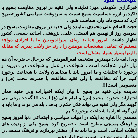
خبرگزاری حکومتی مهر: نماینده ولی فقیه در نیروی مقاومت بسیج با
تاکید بر لزوم حساسیت بسیج نسبت به سرنوشت سیاسی کشور تصریح
کرد که بسیج باید وارد سیاست شود .
حجت السلام علی محمدی نماینده ولی فقیه در نیروی مقاومت بسیج در
سومین روز از نهمین هم اندیشی علمی پژوهشی اساتید بسیجی کشور
اظهار داشت:
امروز همانند زمان امیرالمومنین ما با افرادی مواجه
هستیم که تمامی مشخصات مومنین را دارند جز ولایت پذیری که مقابله
با اینها بسیار بسیار مشکل است
.
وی ادامه داد: مهمترین مشخصه امیرالمومنین
که در حال حاضر به آن هم
نیاز داریم شجاعت است ، شجاعت در عمل و شجاعت در مدیریت و
برخورد با تخلفات و ما امروز باید با مخالفان ولایت با شجاعت برخورد
کنیم چرا که مخالفت با ولی فقیه مخالفت با حضرت محمد (ص) و
معصومین است!!!.
نماینده ولی فقیه در بسیج با بیان اینکه اختیارات ولی فقیه همان
اختیارات حضرت محمد (ص) و امام علی (ع) است !!! گفت: برخی می
گویند مگر ولی فقیه می تواند فلان حکم را بدهد ، بله می تواند و ما باید با
این گونه افراد با شجاعت برخورد کنیم .
محمدی با اشاره به اینکه در ادبیات سیاسی و اجتماعی دنیا امروز بسیج
و فرهنگ بسیجی مطرح است ، تصریح کرد: بسیج یکی از پدیده های
انقلاب اسلامی است و ما باید به آن بیشتر بپردازیم و فرهنگ بسیجی را
بیش از پیش مورد بررسی ترویج قرار دهیم .