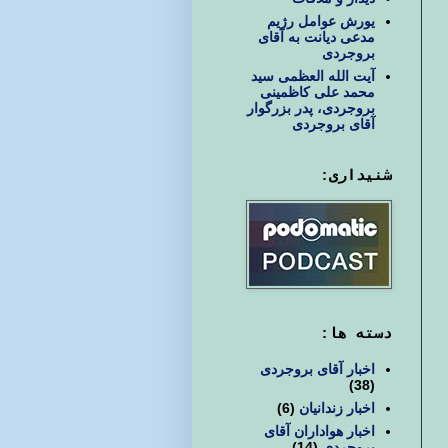
یورش عوامل رژیم
مدعی دیانت به آقای
بروجردی
آیت الله العظمی سید
محمد علی کاظمینی
بروجردی، پدر بزرگوار
آقای بروجردی
شنیداری:
دسته ها:
اخبار آقای بروجردی
(38)
اخبار زندانیان
(6)
اخبار هواداران آقای
بروجردی
(14)