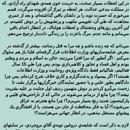
در اين لحظات بسيار سخت، به حرمت خون همه‌ي شهداي راه آزادي، كه
در مملكت مدعي عدالت، هر لحظه بر تيراژ آن افزوده مي‌گردد، قسم
مي‌خورم كه حسرت توبه را بر دلشان باقي گذاشته‌ام، و بعد از عمري
مجاهدت كه طي آن، تقويمي ملتهب و پرتشويش را بر دوش كشيدم، در
اين آخرين روزهاي وحشتناك و لحظات هولناك،‌ در انتظار اعدام باقي
مي‌مانم و مانند جدم، مرگ باعزت را بر زندگي ذلت‌بار ترجيح مي‌دهم.
مي‌دانم كه چه زنده باشم و چه مرا به قتل رسانند، بيشتر از گذشته در
معرض شايعه‌سازيهاي وزارت اطلاعات قرار گرفته‌ام، فلذا باز هم سئوال
مي‌كنم : اگر آنطور كه مرا افترا مي‌زنند، خائن به اسلام و مردم و وطنم
بودم و اهل فساد و تجاوز و كلاهبرداري بودم، پس چرا طي 15 سال
فعاليتم، شاكيانم فقط دادگاه ويژه‌ي روحانيت و وزارت اطلاعات
هستند؟! اگر بيسواد و بدعت‌گزارم و كاري خلاف شرع كرده‌ام، پس چرا
دادگاهم بطور علني و با حضور نمايندگان خبرگزاريها برگزار نشد، تا
زحمت بي‌آبرو كردنم بر دوش متهمين رديف اول جنايت بر عليه بشريت
نيفتد؟! چرا مانع از درمانم مي‌شوند در حالي كه از ناراحتي‌هاي قلبي و
پاركينسون شديد رنج بسيار مي‌برم؟! چرا مانع هجرتم به عراق
مي‌شوند؟! ‌آيا به فكر محافظت از جان من هستند، يا از افشاگري يك
پيشواي مستقل مذهبي، در انظار جهاني مي‌هراسند؟!
لازم به ذكر است كه شايعه‌ي دروغين توبه‌ي آقاي بروجردي، در سايتهاي