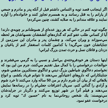
اگر اينجانب قصد توبه و التماس داشتم قبل از آنكه پدر و مادرم و جمعي
از يارانم را به قتل رسانند و به همسرم تجاوز كنند و خانواده‌ام را آواره
نمايند و علاقه مندانم را به صلابه كشند، چنين مي‌كردم!
چگونه توبه كنم در حالي كه هر روز عده‌اي از هموطنانم بر چوبه‌ي دارند!
آيا از كساني طلب عفو كنم كه گدازه‌هاي آتشفشان نفسهاشان هر لحظه
مي‌سوزاند و ويران مي‌كند، و چشمان پدر و مادران اين سرزمين از
جناياتشان خون مي‌گريد! با كدامين كلمات استغفار كنم از ياغيان و
دزدان و قاتلان نسل و حرث تمدن بزرگ ايراني!
اينها دستان هر خودفروخته‌ي بي‌اصل و نسبي را به گرمي مي‌فشرند و
حوالجات درخواستي را با كمال ميل تقديم مي‌كنند،‌ جرم من اين بود كه
نخواستم دعاگوي شياطين بزرگ ديني و ثناگوي مستكبرين مذهبي شوم،
جنايتكاراني كه داروهاي اعتيادآور مي‌دهند تا نتوانم فرياد بكشم،‌ و انواع
بلاهائي كه از بيان آن شرم دارم بر من 50 ساله وارد مي‌كنند تا خرد شوم
و آزادي را گدائي كنم، سريال اعترافات جعلي‌ام را در رسانه‌ها نمايش
مي‌دهند و فيلم آنرا در شهر توزيع مي‌كنند و دگربار در جرايدشان
مي‌نويسند: يك شخص روحاني‌نما به نام "حسين ك" توبه كرد و
درخواست عفو نمود.