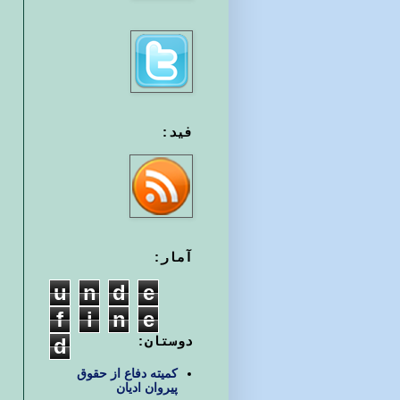
فید:
آمار:
u
n
d
e
f
i
n
e
d
دوستان:
کمیته دفاع از حقوق
پیروان ادیان