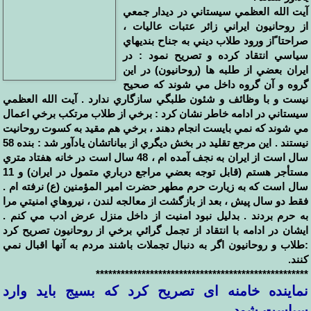
آيت الله العظمي سيستاني در ديدار جمعي
از روحانيون ايراني زائر عتبات عاليات ،
صراحتا ًاز ورود طلاب ديني به جناح بنديهاي
سياسي انتقاد كرده و تصريح نمود : در
ايران بعضي از طلبه ها (روحانيون) در اين
گروه و آن گروه داخل مي شوند كه صحيح
نيست و با وظائف و شئون طلبگي سازگاري ندارد . آيت الله العظمي
سيستاني در ادامه خاطر نشان كرد : برخي از طلاب مرتكب برخي اعمال
مي شوند كه نمي بايست انجام دهند ، برخي هم مقيد به كسوت روحانيت
نيستند . اين مرجع تقليد در بخش ديگري از بياناتشان يادآور شد : بنده 58
سال است از ايران به نجف آمده ام ، 48 سال است در خانه هفتاد متري
مستأجر هستم (قابل توجه بعضي مراجع درباري متمول در ايران) و 11
سال است كه به زيارت حرم مطهر حضرت امير المؤمنين (ع) ‌نرفته ام .
فقط دو سال پيش ،‌ بعد از بازگشت از معالجه لندن ، نيروهاي امنيتي مرا
به حرم بردند . بدليل نبود امنيت از داخل منزل عرض ادب مي كنم .
ايشان در ادامه با انتقاد از تجمل گرائي برخي از روحانيون تصريح كرد
:‌طلاب و روحانيون اگر به دنبال تجملات باشند مردم به آنها اقبال نمي
كنند.
***************************************************
نماینده خامنه ای تصريح كرد كه بسیج باید وارد
سیاست شود