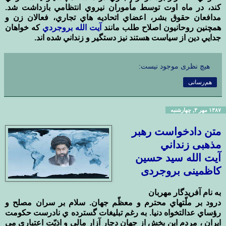
کند، در ماه اوت توسط مأموران نيروي انتظامي بازداشت شد.
مدافعان حقوق بشر، اعضاي اتحاديه هاي ‏تجاري، فعالان زن و
همچنين روحانيون اصلاح طلب مانند
آيت الله بروجردي
که خواهان
جدايي دين از سياست هستند ‏نيز دستگير و زنداني شده اند.‏
هیچ نظری موجود نیست:
هم‌رسانی
۱۳۸۷ مهر ۳, چهارشنبه
متن دادخواست رهبر
مذهبی زنداني
آیت الله سید حسین
کاظمینی بروجردی
به نام آفريدگار مهربان
درود بر ملّتهاي محترم و معظّم جهان. سلام بر سران مصلح و
رؤساي عدالتخواه دنيا. به رغم تبليغات گسترده ي نادرست حكومت
ايران ، مردم اين بخش از جهان دچار آزار مالي و اذيّت اعتباري مي