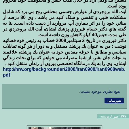
داشتن يك وكيل آزاد در خلال مدت حبس و محكوميت خود، محروم
بوده است.
آيت الله بروجردي از عوارض جسمي مختلفي رنج مي برد كه شامل
مشكلات قلبي و تنفسي و سنگ كليه مي باشد . وي 80 درصد از
بينائي خود را در اثر بيماري آب مرواريد از دست داده است. بنا به
گفته هاي دكتر حسام فيروزي پزشك ايشان، آيت الله بروجردي در
طي مدت حبس40 كيلو كاهش وزن داشته است.
دكتر فيروزي در تاريخ 2 سپتامبر2008 خطاب به رئيس قوه قضائيه
نوشت : من به عنوان يك پزشك مستقل و به دور از هر گونه تمايلات
سياسي و مطابق با حرفه مقدس خود به عنوان يك پزشك، علاقمند
به نجات جان بشر، از شما مصرانه مي خواهم كه براي نجات زندگي
ايشان، وي را به يك درمانگاه تخصصي بيرون از زندان منتقل كنيد .
http://hrw.org/backgrounder/2008/iran0908/iran0908web.
pdf
هیچ نظری موجود نیست:
هم‌رسانی
۱۳۸۷ مهر ۱, دوشنبه