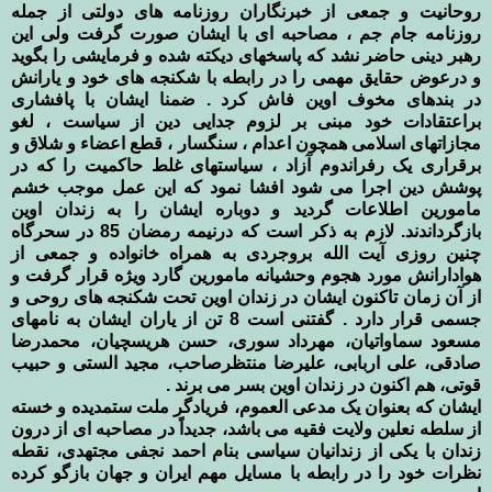
روحانیت و جمعی از خبرنگاران روزنامه های دولتی از جمله
روزنامه جام جم ، مصاحبه ای با ایشان صورت گرفت ولی این
رهبر دینی حاضر نشد که پاسخهای دیکته شده و فرمایشی را بگوید
و درعوض حقایق مهمی را در رابطه با شکنجه های خود و یارانش
در بندهای مخوف اوین فاش کرد . ضمنا ایشان با پافشاری
براعتقادات خود مبنی بر لزوم جدایی دین از سیاست ، لغو
مجازاتهای اسلامی همچون اعدام ، سنگسار ، قطع اعضاء و شلاق و
برقراری یک رفراندوم آزاد ، سیاستهای غلط حاکمیت را که در
پوشش دین اجرا می شود افشا نمود که این عمل موجب خشم
مامورین اطلاعات گردید و دوباره ایشان را به زندان اوین
بازگرداندند. لازم به ذکر است که درنیمه رمضان 85 در سحرگاه
چنین روزی آیت الله بروجردی به همراه خانواده و جمعی از
هوادارانش مورد هجوم وحشیانه مامورین گارد ویژه قرار گرفت و
از آن زمان تاکنون ایشان در زندان اوین تحت شکنجه های روحی و
جسمی قرار دارد . گفتنی است 8 تن از یاران ایشان به نامهای
مسعود سماواتیان، مهرداد سوری، حسن هریسچیان، محمدرضا
صادقی، علی اربابی، علیرضا منتظرصاحب، مجید الستی و حبیب
قوتی، هم اکنون در زندان اوین بسر می برند .
ایشان که بعنوان یک مدعی العموم، فریادگر ملت ستمدیده و خسته
از سلطه نعلین ولایت فقیه می باشد، جدیداً در مصاحبه ای از درون
زندان با یکی از زندانیان سیاسی بنام احمد نجفی مجتهدی، نقطه
نظرات خود را در رابطه با مسایل مهم ایران و جهان بازگو کرده