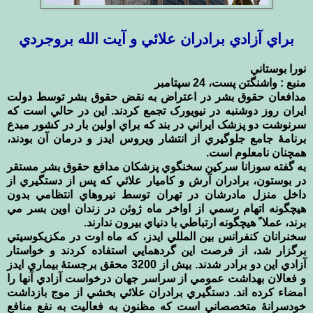
براي ‏آزادي برادران علائي و آيت الله بروجردي
نورا بوستاني
منبع : واشنگتن پست، 24 سپتامبر ‏
مدافعان حقوق بشر در اعتراض به نقض حقوق بشر توسط دولت
ايران روز دوشنبه در نيويورک تجمع کردند. اين در ‏حالي است که
سرنوشت دو پزشک ايراني در بند که براي اولين بار در کشور مبدع
برنامۀ جامع جلوگيري از انتشار ‏ويروس ايدز و درمان آن بودند،
همچنان نامعلوم است. ‏
به گفته سوزانا سرکين سخنگوي پزشکان مدافع حقوق بشر مستقر
در بوستون، برادران آرش و کاميار علائي که پس از ‏دستگيري از
داخل منزل مادرشان در تهران توسط نيروهاي انتظامي بدون
هيچگونه اتهام رسمي از اواخر ماه ژوئن در ‏زندان اوين بسر مي
برند، عملا ً هيچگونه ارتباطي با دنياي بيرون ندارند. ‏
سخنرانان کنفرانس بين المللي ايدز، که ماه اوت در مکزيکوسيتي
برگزار شد، از فرصت اين گردهمايي استفاده کردند و ‏خواستار
آزادي اين دو برادر شدند. بيش از 3200 محقق برجستۀ بيماري ايدز
و فعالان بهداشت عمومي از سراسر ‏جهان درخواست آزادي آنها را
امضاء کرده اند. دستگيري برادران علائي بخشي از موج بازداشت
خودسرانۀ ‏متخصصاني است که مظنون به فعاليت به نفع منافع