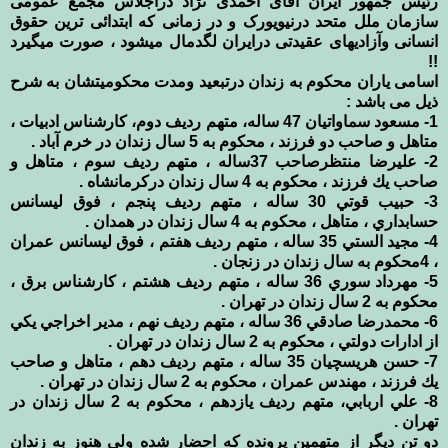
رئیس جمهور ایران آقای احمدی نژاد دراجلاس مجمع عمومی
سازمان ملل متحد درنیویورک و در زمانی که ابتدائی ترین حقوق
انسانی وآزادیهای عقیدتی درایران لگدمال میشود ، صورت میگیرد
!!
اسامی یاران محکوم به زندان درتبعید ومدت محکومیتشان به شرح
ذیل می باشد :
1- مسعود سماواتيان 47 ساله، متهم رديف دوم، كارشناس ادبيات ،
متاهل و صاحب دو فرزند ، محکوم به 5 سال زندان در خرم آباد .
2- عليرضا منتظرصاحب 37ساله ، متهم رديف سوم ، متاهل و
صاحب يك فرزند ، محکوم به 4 سال زندان دركرمانشاه .
3- حبيب قوتي 30 ساله ، متهم رديف پنجم ، فوق ليسانس
حسابداري ، متاهل ، محکوم به 4 سال زندان در همدان .
4- مجيد الستي 35 ساله ، متهم رديف هفتم ، فوق ليسانس عمران
، 4محکوم به سال زندان در زنجان .
5- مهرداد سوري 36 ساله ، متهم رديف هشتم ، كارشناس برق ،
محکوم به 2 سال زندان در تهران .
6- محمدرضا صادقي 36 ساله ، متهم رديف نهم ، مدير اخراجي يكي
از ادارات دولتي ، محکوم به 2 سال زندان در تهران .
7- حسن هريسچيان 35 ساله ، متهم رديف دهم ، متاهل و صاحب
يك فرزند ، مهندس عمران ، محکوم به 2 سال زندان در تهران .
8- علي اربابي، متهم رديف يازدهم ، محکوم به 2 سال زندان در
تهران .
دو تن دیگر از متهمین پرونده که احضار شده ولی هنوز به زندان