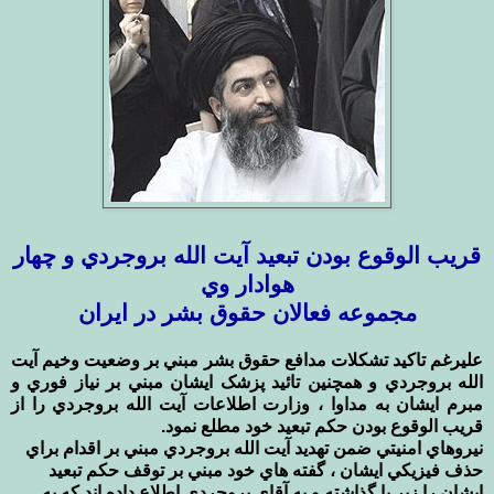
قريب الوقوع بودن تبعيد آيت الله بروجردي و چهار
هوادار وي
مجموعه فعالان حقوق بشر در ايران
عليرغم تاکيد تشکلات مدافع حقوق بشر مبني بر وضعيت وخيم آيت
الله بروجردي و همچنين تائيد پزشک ايشان مبني بر نياز فوري و
مبرم ايشان به مداوا ، وزارت اطلاعات آيت الله بروجردي را از
قريب الوقوع بودن حکم تبعيد خود مطلع نمود.
نيروهاي امنيتي ضمن تهديد آيت الله بروجردي مبني بر اقدام براي
حذف فيزيکي ايشان ، گفته هاي خود مبني بر توقف حکم تبعيد
ايشان را زير پا گذاشته و به آقاي بروجردي اطلاع داده اند که به