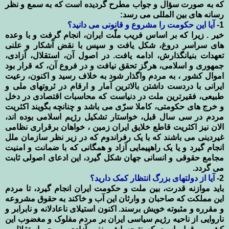
که به صورت سؤال و جواب مطرح گردیده است که به سمع و نظر
رسانه های بین المللی می رسد:
1-
آیا این حکومت را مشروع و قانونی می دانید؟
خیر . زیرا که بر اساس فریب ملّت ایران، انجام گرفت و با وعده
های سراسر دروغ، شکل یافت و سپس با نقض آشکار و علنی
تعهدات بنیانگذارش، ادامه یافت. در اصول آن، استقلال، آزادی،
جمهوری و اسلامی، هرگز تحقق نیافت و در فروع آن، که قرار بود
اموال کشور ، به مردم واگذار شود به خلاف رسید و اکنون، رعیت
ایرانی با دردست داشتن بالاترین آمار و ارقام در ثروتهای ملی و
طبیعی، فقیرترین ملت در دنیاست که محاسبات اقتصادی در دخل
و خرج های حکومتی، کاملا سرّی می باشد و چنانچه بگویند اکثریت
مردم در سی سال قبل، خواستار تشکیل رژیم اسلامی بوده اند،
الان نیز اکثریت قاطع خلایق ایران زمین ، خواهان برقراری نظامی
غیردینی می باشند که با یک رفراندوم که در زیر نظر سازمان ملل
انجام گیرد و یا یک راهپیمایی آزاد و همگانی که با ضمانت و امنیت
مجامع حقوقی و انسانی جهان شکل گیرد، این ادعای اصولی ثابت
می گردد.
2-
آیا از دولتهای بزرگ انتظار کمک دارید؟
باید موازنه قدرت، بین ملت و حکومت ایران انجام گیرد، تا مردم
این مملکت که صاحبان و وارثان این آب و خاکند به حقوق مشروعه
و مقرره و مثبوته خویش برسند. اکنون استیلای ناعادلانه و نابرابر و
ناروایی از ناحیه رژیم سیاسی ایران بر مردم مفلوک و مغضوب این