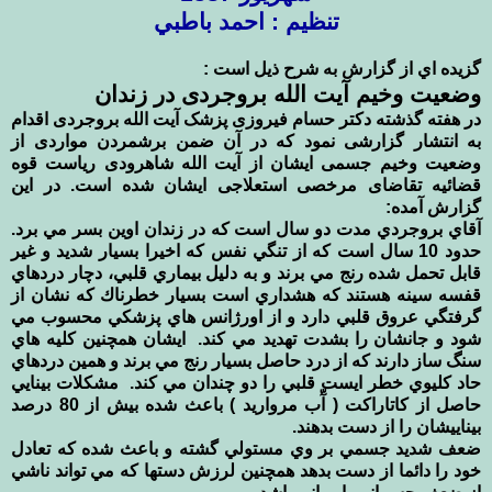
تنظيم : احمد باطبي
گزيده اي از گزارش به شرح ذيل است :
در هفته گذشته دکتر حسام فیروزی پزشک آیت الله بروجردی اقدام
به انتشار گزارشی نمود که در آن ضمن برشمردن ‏مواردی از
وضعیت وخیم جسمی ایشان از آیت الله شاهرودی ریاست قوه
قضائیه تقاضای مرخصی استعلاجی ایشان ‏شده است. در این
گزارش آمده:‏
آقاي بروجردي مدت دو سال است كه در زندان اوين بسر مي برد.
حدود 10 سال است كه از تنگي نفس كه اخيرا بسيار ‏شديد و غير
قابل تحمل شده رنج مي برند و به دليل بيماري قلبي، دچار دردهاي
قفسه سينه هستند كه هشداري است ‏بسيار خطرناك كه نشان از
گرفتگي عروق قلبي دارد و از اورژانس هاي پزشكي محسوب مي
شود و جانشان را بشدت ‏تهديد مي كند. ‏ ايشان همچنين كليه هاي
سنگ ساز دارند كه از درد حاصل بسيار رنج مي برند و همين دردهاي
حاد كليوي خطر ايست ‏قلبي را دو چندان مي كند. ‏ مشكلات بينايي
حاصل از كاتاراكت ( آّ‌ب مرواريد ) باعث شده بيش از 80 درصد
بيناييشان را از دست بدهند.
ضعف شديد جسمي بر وي مستولي گشته و باعث شده كه تعادل
خود را دائما از دست بدهد همچنين لرزش دستها كه مي ‏تواند ناشي