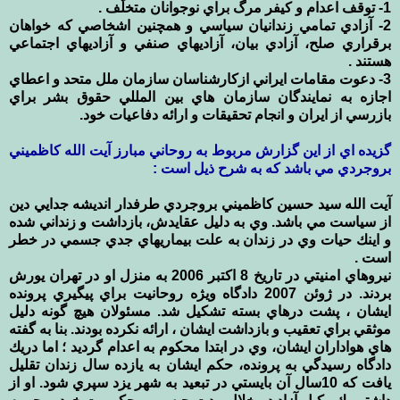
1- توقف اعدام و كيفر مرگ براي نوجوانان متخلّف .
2- آزادي تمامي زندانيان سياسي و همچنين اشخاصي كه خواهان
برقراري صلح، آزادي بيان، آزاديهاي صنفي و آزاديهاي اجتماعي
هستند .
3- دعوت مقامات ايراني ازكارشناسان سازمان ملل متحد و اعطاي
اجازه به نمايندگان سازمان هاي بين المللي حقوق بشر براي
بازرسي از ايران و انجام تحقيقات و ارائه دفاعيات خود.
گزيده اي از اين گزارش مربوط به روحاني مبارز آيت الله كاظميني
بروجردي مي باشد كه به شرح ذيل است :
آيت الله سيد حسين كاظميني بروجردي طرفدار انديشه جدايي دين
از سياست مي باشد. وي به دليل عقايدش، بازداشت و زنداني شده
و اينك حيات وي در زندان به علت بيماريهاي جدي جسمي در خطر
است .
نيروهاي امنيتي در تاريخ 8 اكتبر 2006 به منزل او در تهران يورش
بردند. در ژوئن 2007 دادگاه ويژه روحانيت براي پيگيري پرونده
ايشان ، پشت درهاي بسته تشكيل شد. مسئولان هيچ گونه دليل
موثقي براي تعقيب و بازداشت ايشان ، ارائه نكرده بودند. بنا به گفته
هاي هواداران ايشان، وي در ابتدا محكوم به اعدام گرديد ؛ اما دريك
دادگاه رسيدگي به پرونده، حكم ايشان به يازده سال زندان تقليل
يافت كه 10سال آن بايستي در تبعيد به شهر يزد سپري شود. او از