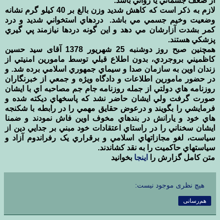
از ضعف جسماني يا رواني باشد. ‏
لازم به ذكر است كه كاهش شديد وزن بالغ بر 40 كيلو گرم نشانه
وضعيت وخيم جسمي مي باشد. ‏ دردهاي استخواني شديد و درد
كمر بشدت آزارشان مي دهد و اين گونه دردها نيازمند پي گيري
پزشكي هستند.
همچنین صبح روز دوشنبه 25 شهريور 1378 آقای سيد حسين
کاظميني بروجردي، بدون اطلاع قبلي توسط مامورين ‏امنيتي از
زندان اوين به سازمان صدا و سيماي جمهوري اسلامي برده شد. و
در حضور مامورين اطلاعات و دادگاه ‏ويژه و جمعي از خبرنگاران
روزنامه هاي دولتي از جمله روزنامه جام جم مصاحبه اي با ايشان
صورت گرفت ولي ‏ايشان حاضر نشد که پاسخهاي ديکته شده و
فرمايشي را بگويند و درعوض حقايق مهمي را در رابطه با شکنجه
هاي ‏خود و يارانش در بندهاي مخوف اوين فاش نمودند و ضمنا
ايشان سخناني را در راستاي اعتقادات خود مبني بر جدايي ‏دين از
سياست، لغو مجازاتهاي اسلامي و برقراري يک رفراندوم آزاد و
سياستهاي حاکميت را به نقد کشاندند.
متن كامل گزارش را
اينجا
بخوانيد
هیچ نظری موجود نیست:
هم‌رسانی