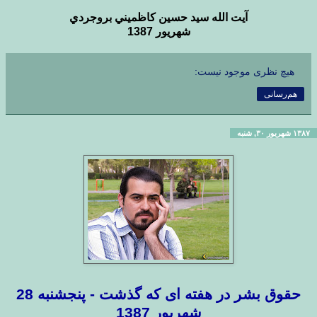
آيت الله سيد حسين كاظميني بروجردي
شهريور 1387
هیچ نظری موجود نیست:
هم‌رسانی
۱۳۸۷ شهریور ۳۰, شنبه
حقوق بشر در هفته ای که گذشت - پنجشنبه 28
شهریور 1387