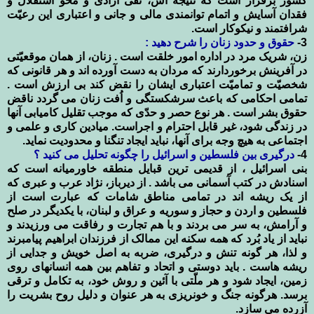
کشور برقرار است که نتیجه اش، نفی آزادی و محو استقلال و
فقدان آسایش و اتمام توانمندی مالی و جانی و اعتباری این رعیّت
شرافتمند و نیکوکار است.
3-
حقوق و حدود زنان را شرح دهید :
زن، شریک مرد در اداره امور خلقت است . زنان، از همان موقعیّتی
در آفرینش برخوردارند که مردان به دست آورده اند و هر قانونی که
شخصیّت و تمامیّت اعتباری ایشان را نقض کند بی ارزش است .
تمامی احکامی که باعث سرشکستگی و اُفت زنان می گردد ناقض
حقوق بشر است . هر نوع حصر و حدّی که موجب تقلیل کامیابی آنها
در زندگی شود، غیر قابل احترام و اجراست. میادین کاری و علمی و
اجتماعی به هیچ وجه برای آنها، نباید ایجاد تنگنا و محدودیت نماید.
4-
درگیری بین فلسطین و اسرائیل را چگونه تحلیل می کنید ؟
بنی اسرائیل ، از قدیمی ترین قبایل منطقه خاورمیانه است که
اسنادش در کتب آسمانی می باشد . از دیرباز، نژاد عرب و عبری که
از یک ریشه اند در تمامی مناطق شامات که عبارت است از
فلسطین و اردن و حجاز و سوریه و عراق و لبنان، با یکدیگر در صلح
و آرامش، به سر می بردند و با هم تجارت و رفاقت می ورزیدند و
نباید از یاد بُرد که همه سکنه این ممالک از فرزندان ابراهیم پیامبرند
و لذا، هر گونه تنش و درگیری، ضربه به اصل خویش و جدایی از
ریشه هاست . باید دوستی و اتحاد و تفاهم بین همه انسانهای روی
زمین، ایجاد شود و هر ملّتی با آئین و روش خود، به تکامل و ترقی
برسد. هرگونه جنگ و خونریزی به هر عنوان و دلیل روح بشریت را
آزرده می سازد.