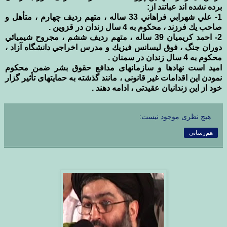
برده نشده اند عباتند از:
1- علي شهرابي فراهاني 33 ساله ، متهم رديف چهارم ، متأهل و
صاحب يك فرزند ، محکوم به 4 سال زندان در قزوين .
2- احمد كريميان 39 ساله ، متهم رديف ششم ، مجروح شيميائي
دوران جنگ ، فوق ليسانس فيزيك و مدرس اخراجي دانشگاه آزاد ،
محکوم به 4 سال زندان در سمنان .
امید است نهادها و سازمانهای مدافع حقوق بشر ضمن محکوم
نمودن این اقدامات غیر قانونی ، مانند گذشته به حمایتهای تأثیر گزار
خود از این زندانیان عقیدتی ، ادامه دهند .
هیچ نظری موجود نیست:
هم‌رسانی