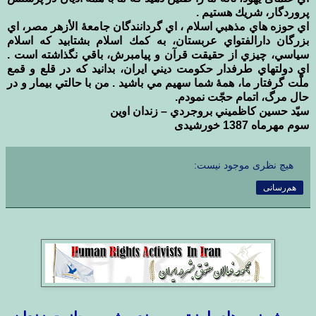
پروردگار، شريك هستيم .
اي حوزه هاي مذهبي اسلام ، اي گردانندگان جامعۀ الأزهر مصر، اي
بزرگان دارالفتواي عربستان، به كمك اسلام بشتابيد كه اسلام
سياسي، چيزي از حقيقت قرآن و پيامبرش، باقي نگذاشته است .
اي دولتهاي طرفدار حكومت ديني ايران، بدانيد كه در قلع و قمع
ملّت گرفتار ما، همۀ شما سهيم مي باشيد . من با حالتي بيمار و در
حال مرگ، اتمام حجّت نمودم.
سيّد حسين كاظميني بروجردي – زندان اوین
سوم مهرماه 1387 خورشیدی
هیچ نظری موجود نیست:
هم‌رسانی