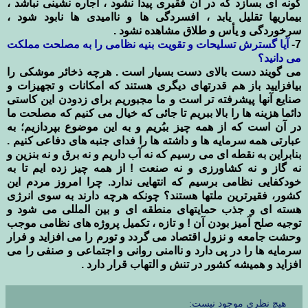
گونه ای بسازد که در آن فقیری پیدا نشود ، اجاره نشینی نباشد ،
بیماریها تقلیل یابد ، افسردگی ها و ناامیدی ها نابود شود ،
سرخوردگی و یأس و طلاق مشاهده نشود .
7-
آیا گسترش تسلیحات و تقویت بنیه نظامی را به مصلحت مملکت
می دانید؟
می گویند دست بالای دست بسیار است . هرچه ذخائر موشکی را
بیافزایید باز هم قدرتهای دیگری هستند که امکانات و تجهیزات و
صنایع آنها پیشرفته تر است و ما مجبوریم برای زدودن این کاستی
دائما هزینه ها را بالا ببریم تا جائی که خیال می کنیم که مصلحت ما
در آن است که از همه چیز ببُریم و به این موضوع بپردازیم؛ به
عبارتی همه سرمایه ها و داشته ها را فدای جنبه های دفاعی کنیم .
بنابراین به نقطه ای می رسیم که نه آب داریم و نه برق و نه بنزین و
نه گاز و نه کشاورزی و نه صنعت ! از همه چیز زده ایم تا به
خودکفایی نظامی برسیم که انتهایی ندارد. چرا امروز مردم این
کشور، فقیرترین ملتها هستند؟ چونکه هرچه دارند به سوی انرژی
هسته ای و جذب حمایتهای منطقه ای و بین المللی می شود و
توجیه صلح آمیز بودن آن ! و تازه ، تکمیل پروژه های نظامی موجب
وحشت جامعه و نزول اقتصاد می گردد و تورم را می افزاید و فرار
سرمایه ها را در پی دارد و ناامنی روانی و اجتماعی و صنفی را می
افزاید و همیشه کشور در تنش و التهاب قرار دارد .
هیچ نظری موجود نیست: