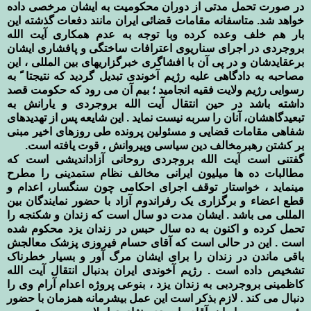
در صورت تحمل مدتی از دوران محکومیت به ایشان مرخصی داده
خواهد شد. متاسفانه مقامات قضائی ایران مانند دفعات گذشته این
بار هم خلف وعده کرده وبا توجه به عدم همکاری آیت الله
بروجردی در اجرای سناریوی اعترافات ساختگی و پافشاری ایشان
برعقایدشان و در پی آن با افشاگری خبرگزاریهای بین المللی ، این
مصاحبه به دادگاهی علیه رژیم آخوندی تبدیل گردید که نتیجتا ً به
رسوایی رژیم ولایت فقیه انجامید ؛ بیم آن می رود که حکومت قصد
داشته باشد در حین انتقال آیت الله بروجردی و یارانش به
تبعیدگاهشان، آنان را سربه نیست نماید . این شایعه پس از تهدیدهای
شفاهی مقامات قضایی و مسئولین پرونده طی روزهای اخیر مبنی
بر کشتن رهبرمخالف دین سیاسی وپیروانش ، قوت یافته است.
گفتنی است آیت الله بروجردی روحانی آزاداندیشی است که
مطالبات ده ها میلیون ایرانی مخالف نظام ستمدینی را مطرح
مینماید ، خواستار توقف اجرای احکامی چون سنگسار، اعدام و
قطع اعضاء و برگزاری یک رفراندوم آزاد با حضور نمایندگان بین
المللی می باشد . ایشان مدت دو سال است که زندان و شکنجه را
تحمل کرده و اکنون به ده سال حبس در زندان یزد محکوم شده
است . این در حالی است که آقای حسام فیروزی پزشک معالجش
باقی ماندن در زندان را برای ایشان مرگ آور و بسیار خطرناک
تشخیص داده است . رژیم آخوندی ایران بدنبال انتقال آیت الله
کاظمینی بروجردبی به زندان یزد ، بنوعی پروژه اعدام آرام وی را
دنبال می کند . لازم بذکر است این عمل بیشرمانه همزمان با حضور