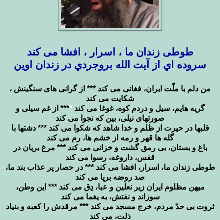
طوطی زندان ما ، اسرار ، افشا می کند
سروده اي از آيت الله بروجردي در زندان اوين
من دلم با ملّت ایران، فغانی می کند *** از گرانی های سنگینش ،
شکایت می کند
گریه هایم، سیل و دردم کوه، غوغا می کند
*
*** از غم سیلی و
صورتهای نیلی، بین که نجوا می کند
قلبها در حیرت از ظلم و خدا شاهد که شکوا می کند *** دشتها با
گله ها قهر و رمه از خشم ها، رم می کند
باغ و بستان، بی رمق گشت و خزانی می کند *** مرغ بریان در
قفس، داروغه، رسوا می کند
طوطی زندان ما، اسرار، افشا می کند *** در حصار پر عذاب بند ما،
صد روضه برپا می کند
میهن مظلوم ایران زیر نعلین و عبا، دِق می کند *** این وطن،
سوزاند و نفتش، به یغما می کند
ثروت بی حدّ مردم، خرج مسجد می کند *** مرقدش را کعبه و بنیاد
ذلت، می کند