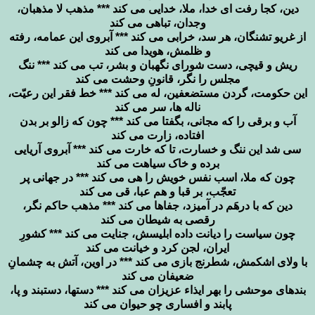
دین، کجا رفت ای خدا، ملا، خدایی می کند *** مذهب لا مذهبان،
وجدان، تباهی می کند
از غریو تشنگان، هر سد، خرابی می کند *** آبروی این عمامه، رفته
و ظلمش، هویدا می کند
ریش و قیچی، دست شورای نگهبان و بشر، تب می کند *** ننگ
مجلس را نگر، قانونِ وحشت می کند
این حکومت، گردن مستضعفین، له می کند *** خط فقر این رعیّت،
ناله ها، سر می کند
آب و برقی را که مجانی، بگفتا می کند *** چون که زالو بر بدن
افتاده، زارت می کند
سی شد این ننگ و خسارت، تا که خارت می کند *** آبروی آریایی
برده و خاک سیاهت می کند
چون که ملا، اسب نفس خویش را هی می کند *** در جهانی پر
تعجّب، بر قبا و هم عبا، قی می کند
دین که با درهَم در آمیزد، جفاها می کند *** مذهب حاکم نگر،
رقصی به شیطان می کند
چون سیاست را دیانت داده ابلیسش، جنایت می کند *** کشورِ
ایران، لجن کرد و خیانت می کند
با ولای اشکمش، شطرنج بازی می کند *** در اوین، آتش به چشمانِ
ضعیفان می کند
بندهای موحشی را بهر ایذاء عزیزان می کند *** دستها، دستبند و پا،
پابند و افساری چو حیوان می کند