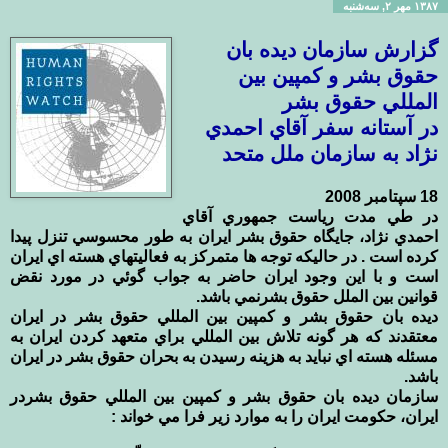
۱۳۸۷ مهر ۲, سه‌شنبه
گزارش سازمان ديده بان
حقوق بشر و كمپين بين
المللي حقوق بشر
در آستانه سفر آقاي احمدي
نژاد به سازمان ملل متحد
18 سپتامبر 2008
در طي مدت رياست جمهوري آقاي
احمدي نژاد، جايگاه حقوق بشر ايران به طور محسوسي تنزل پيدا
كرده است . در حاليكه توجه ها متمركز به فعاليتهاي هسته اي ايران
است و با اين وجود ايران حاضر به جواب گوئي در مورد نقض
قوانين بين الملل حقوق بشرنمي باشد.
ديده بان حقوق بشر و كمپين بين المللي حقوق بشر در ايران
معتقدند كه هر گونه تلاش بين المللي براي متعهد كردن ايران به
مسئله هسته اي نبايد به هزينه رسيدن به بحران حقوق بشر در ايران
باشد.
سازمان ديده بان حقوق بشر و كمپين بين المللي حقوق بشردر
ايران، حكومت ايران را به موارد زير فرا مي خواند :