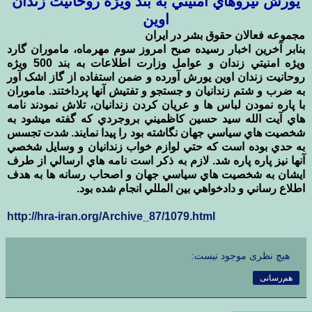
يورش نيروهاي امنيتي به بند ويژه روحانيت زندان
اوين
مجموعه فعالان حقوق بشر در ايران
بنابر آخرين اخبار رسيده صبح امروز سوم مهرماه، ماموران گارد
ويژه امنيتي زندان و عوامل وزارت اطلاعات به بند 500 ويژه
روحانيت زندان اوين يورش آورده و ضمن استفاده از گاز اشک آور
به ضرب و شتم زندانيان و جستجو و تفتيش آنها پرداختند. ماموران
با پاره نمودن لباس ها و عريان کردن زندانيان، تلاش نمودند نامه
هاي آيت الله سيد حسين کاظميني بروجردي که گفته ميشود به
شخصيت هاي سياسي جهان نگاشته بود را پيدا نمايند. شدت تجسس
به حدي بوده است که حتي لوازم خواب زندانيان و وسايل شخصي
آنها نيز پاره پاره شد. لازم به ذکر است نامه هاي ارسالي از طرف
ايشان به شخصيت هاي سياسي جهان و اصحاب رسانه ها به هدف
اطلاع رساني و دادخواهي بين المللي انجام شده بود.
http://hra-iran.org/Archive_87/1079.html
هیچ نظری موجود نیست:
هم‌رسانی