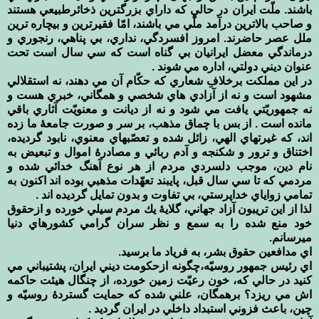
باشند. ملّت ايران در حالي كه داراي بزرگترين ذخائرطبيعي هستند
و صاحب بالاترين درآمد ملّي مي باشند، امّا فقيرترين و بيچاره ترين
ملل عصر حاضرند. امروز افسردگي، نداري، بي پناهي، رنجوري و
درماندگي معضل ايرانيان بي گناه است كه سي سال است تحت
عنوان ديني دولتي، اداره مي شوند .
در اين مملكت برخلافِ شعاري كه حكّام آن مي دهند، نه استقلالي
مشهود است و نه از آزادي هاي شخصي و همگاني، خبري هست و
نه جمهوريّتي يافت مي شود و نه از ديانت و معنويّت آثاري باقي
مانده است . از بس با چماق مذهب، بر سر و صورت جامعۀ ما زده
اند، كه غيرتهاي الهي، زائل شده و تعصّبهاي معنوي، نابود گرديده،
اختناق و ترور و شكنجه و آدم ربائي و مصادرۀ اموال و تبعيض به
نام دين، موجب دلسردي مردم از هر نوع آهنگ خدائي شده و
مردمي كه تا سي سال قبل، پايبند تعهّدات مذهبي بوده اند اكنون به
تمامي زواياي خداپرستي، بي تفاوت و بدون تمايل گرديده اند .
لذا از اين تريبون آزاد جهاني، گلايۀ يك مردم سيلي خورده و ازحقوق
خود منع شده را به سمع و نظر سران گرامي كشورهاي دنيا
ميرسانم.
اي مدافعين حقوق بشر، به فرياد ما برسيد.
اي رئيس جمهور روسيّه،چگونه ازحكومت ديني ايران، پشتيباني مي
كنيد در حالي كه، خون رعيّت زمين خورده، از چنگال هيئت حاكمه
اش مي ريزد؟ برهمگان، علني شده كه حمايت گستردۀ روسيّه و
چين، باعث فزوني استبداد داخلي در ايران گرديد .