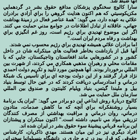
آنها ضبط شد.‏
سارا کالوچ سخنگوي پزشکان مدافع حقوق بشر در گردهمايي
مکزيکوسيتي که هم اکنون هدايت گروهي را براي ‏آزادي برادران
علائي به عهده دارد، مي گويد: "همۀ عناصر فعال در زمينۀ بهداشت
جهاني، عاقلانه از تبادل اطلاعات ‏در جوامع مدني حمايت مي کنند.
اگر اين موضوع تهديدي براي رژيم است، روز غم انگيزي براي
بهداشت و رفاه ‏مردم ايران است."‏
اما برادران علائي هميشه تهديدي براي رژيم محسوب نمي شدند.
آنها قبل از بازداشت بخاطر فعاليت هاي مبتکرانه ‏شان در داخل
کشور و در کشورهايي مانند افغانستان وتاجيکستان، جايي که با
مقامات محلي و رهبران مذهبي همکاري ‏مي کردند، از شهرت بين
المللي برخوردار بودند. آنها همچنين مورد تأييد و تکريم دولت احمدي
نژاد قرار گرفتند و از ‏اين دولت بودجه اي براي تأسيس يک شبکۀ
درماني و امدادرساني دريافت کردند که در عين حال توسط بنياد
بيل و ‏مليندا گيتس، بنياد ويليام کلينتون و صندوق بين المللي
سازمان ملل حمايت مي شد.‏
کالوچ دربارۀ روش ابداعي اين دو برادر مي گويد: "ايران يک برنامۀ
بسيار روشنفکرانه براي آنچه که ما کاهش ‏صدمات، متادون
درماني، روان درماني و مراقبت بهداشتي از مصرف کنندگان
تزريقي مواد مي ناميم، داشته است." ‏اکنون مبتکران و پيشتازان
اين برنامه قرباني پيشينۀ سوء حقوق بشر در ايران شده اند.‏
افراد ديگري نيز در اين ميان هستند. مهدي ذاکريان، کارشناس
حقوقي که قرار بود در ترم جاري در دانشگاه پنسيلوانيا ‏سخنراني