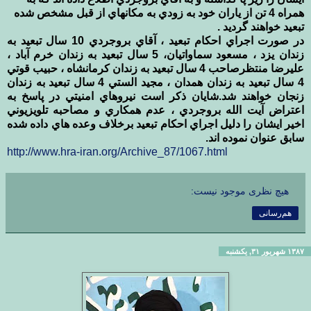
همراه 4 تن از ياران خود به زودي به مکانهاي از قبل مشخص شده
تبعيد خواهند گرديد .
در صورت اجراي احکام تبعيد ، آقاي بروجردي 10 سال تبعيد به
زندان يزد ، مسعود سماواتيان، 5 سال تبعيد به زندان خرم آباد ،
عليرضا منتظرصاحب 4 سال تبعيد به زندان كرمانشاه ، حبيب قوتي
4 سال تبعيد به زندان همدان ، مجيد الستي 4 سال تبعيد به زندان
زنجان خواهند شد.شايان ذکر است نيروهاي امنيتي در پاسخ به
اعتراض آيت الله بروجردي ، عدم همکاري و مصاحبه تلويزيوني
اخير ايشان را دليل اجراي احکام تبعيد برخلاف وعده هاي داده شده
سابق عنوان نموده اند.
http://www.hra-iran.org/Archive_87/1067.html
هیچ نظری موجود نیست:
هم‌رسانی
۱۳۸۷ شهریور ۳۱, یکشنبه