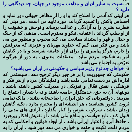
5-
نسبت به سایر ادیان و مذاهب موجود در جهان، چه دیدگاهی را
دارید ؟
هر آیینی که آدمی را اصلاح کند و او را از مظاهر حیوانی دور نماید و
احساس پاکش را تشدید گرداند، مورد تأیید من است . هر دینی که
فطرت بشری را به آزادگی و عدالت برساند و توحش و خشونت را
از او سلب گرداند ، اعتقادی نیکو و محترم است . مذهبی که از جنگ
و جدال و قهر و استبداد ممانعت می کند محبوب و منظور من می
باشد و من فکر نمی کنم که خداوند مهربان و عزیزی که معرفتش
را دارم، هرگز پیامبری را برای آزار جامعه بفرستد و یا در کتابش
امر به شکنجه مردم نماید . معتقدات معنوی ، به دور از هرگونه
تعرّض به اجتماع می باشد.
6-
خواهان چه نوع رژیم سیاسی و حکومتی در ایران می باشید؟
حکومتی که جمهوریت را بر هر چیز دیگر ترجیح دهد . سیستمی که
اداره اش در دست تمامی ملت باشد و نمایندگان مردم از هر فکر و
فرهنگی ، نقش فعّال و فیزیکی در مدیریّت کشور داشته باشند .
دولتهای آن به حق، خدمتگزار جامعه باشند و نه با شعار، اجتماع را
بفریبند . دولتمردانی که خلق ایران را صاحبخانه بدانند ، مالک تمامی
ثروت کشور بشناسند ، هر اندیشه ای را محترم بدارد ، تکیه گاهش
زندان نباشد ، سرکوب نفوس را کنار بگذارد ، آزادی های مدنی را
قبول کند ، تابع خواست و منافع ملی باشد ، از تفتیش افکار بپرهیزد
، حافظ آبرو و اعتبار ایرانی باشد ، از ایجاد قوانین و احکامی که به
مردم ذلت، نکبت و خفت و خواری می دهد دور شود ، ایران را به