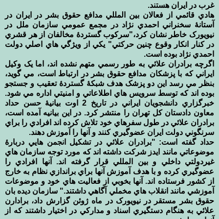
غرب در ايران هستند.‏
هادي قائمي از فعالان بين المللي مدافع حقوق بشر در ايران در
آستانۀ سخنراني احمدي نژاد در مجمع عمومي سازمان ‏ملل در
نيويورک خاطر نشان کرد،"سرکوب گستردۀ مخالفان از هر قشري
در کنار انکار وقوع چنين حرکتي" يکي از ‏ويژگي هاي اصلي دولت
احمدي نژاد بوده است.‏
اگرچه برادران علائي به طور رسمي متهم نشده اند، اما يک وکيل
ايراني که با پزشکان مدافع حقوق بشر در ارتباط ‏است، مي گويد،
بنظر مي رسد اين دو پزشک هدف شبکۀ گستردۀ تعقيب و جستجو
بوده اند که توسط سرويس هاي ‏اطلاعاتي و امنيتي اداره مي شود.
خبرگزاري دانشجويان ايراني در تاريخ 2 اوت بيانيۀ حسن حداد
معاون دادستان کل ‏تهران را منتشر کرد. در اين بيانيه آمده است،
برادران علائي در طول سفرهاي خود تلاش کرده اند افرادي را براي
‏سرنگوني دولت ايران عضوگيري کنند و آنها را آموزش دهند. ‏
حداد گفته است: "برادران علائي در تشکيل انجمن هايي دربارۀ
موضوعاتي مانند ايدز شرکت داشته اند که مورد توجه ‏سازمان هاي
غيردولتي داخلي و بين المللي قرار گرفته اند. آنها افرادي را
عضوگيري کرده و با هدف آموزش آنها ‏براي براندازي نظام به خارج
از کشور فرستاده اند. آنها بخوبي از فعاليت هاي خود و موضوعات
آموزشي مانند انقلاب ‏هاي مخملي آگاهي داشتند." سازمان ديده بان
حقوق بشر مستقر در نيويورک در ماه ژوئن گزارش داد، برادارن
علائي ‏به هنگام دستگيري اسناد و مدارکي در اختيار داشتند که از