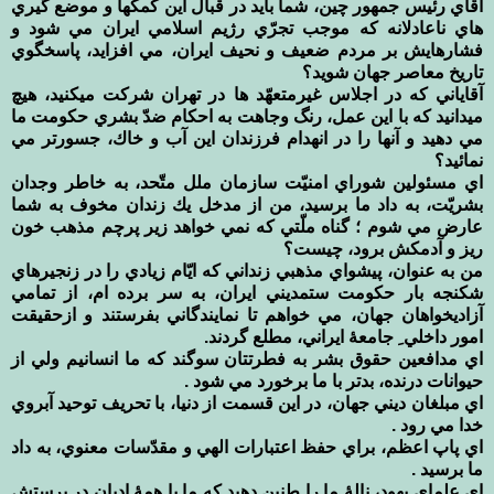
آقاي رئيس جمهور چين، شما بايد در قبال اين كمكها و موضع گيري
هاي ناعادلانه كه موجب تجرّي رژيم اسلامي ايران مي شود و
فشارهايش بر مردم ضعيف و نحيف ايران، مي افزايد، پاسخگوي
تاريخ معاصر جهان شويد؟
آقاياني كه در اجلاس غيرمتعهّد ها در تهران شركت ميكنيد، هيچ
ميدانيد كه با اين عمل، رنگ وجاهت به احكام ضدّ بشري حكومت ما
مي دهيد و آنها را در انهدام فرزندان اين آب و خاك، جسورتر مي
نمائيد؟
اي مسئولين شوراي امنيّت سازمان ملل متّحد، به خاطر وجدان
بشريّت، به داد ما برسيد، من از مدخل يك زندان مخوف به شما
عارض مي شوم ؛ گناه ملّتي كه نمي خواهد زير پرچم مذهب خون
ريز و آدمكش برود، چيست؟
من به عنوان، پيشواي مذهبي زنداني كه ايّام زيادي را در زنجيرهاي
شكنجه بار حكومت ستمديني ايران، به سر برده ام، از تمامي
آزاديخواهان جهان، مي خواهم تا نمايندگاني بفرستند و ازحقيقت
امور داخلي ِ جامعۀ ايراني، مطلع گردند.
اي مدافعين حقوق بشر به فطرتتان سوگند كه ما انسانيم ولي از
حيوانات درنده، بدتر با ما برخورد مي شود .
اي مبلغان ديني جهان، در اين قسمت از دنيا، با تحريف توحيد آبروي
خدا مي رود .
اي پاپ اعظم، براي حفظ اعتبارات الهي و مقدّسات معنوي، به داد
ما برسيد .
اي علمای يهود، نالۀ ما را طنين دهيد كه ما با همۀ اديان در پرستش