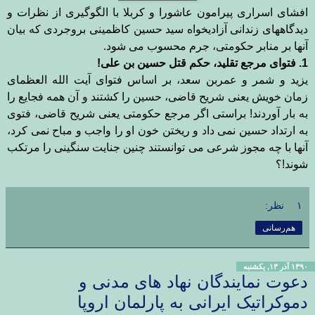
افشای اسراری پیرامون عاشورا و کربلا با الگوگیری از نظرات و
دیدگاههای زندانی آزادیخواه سید حسین کاظمینی بروجردی که بیان
آنها بر منابر حکومتی، جرم محسوب می شود
.
1. فتوای مرجع تقلید، حکم قتل حسین بن علی!
یزید و شمر و عمربن سعد، بر اساس فتوای آیت الله العظمای
زمان خویش یعنی شریح قاضی، حسین را کشتند و آن همه فجایع را
به بار آوردند! براستی اگر مرجع حکومتی یعنی شریح قاضی، فتوی
به ارتداد حسین نمی داد و ریختن خون او را واجب و مباح نمی کرد،
آنها با چه مجوز شرعی می توانستند چنین جنایت سنگینی را مرتکب
شوند!
؟
۱ نظر:
هم‌رسانی
۱۳۹۰ آذر ۱۳, یکشنبه
دعوت نمایندگان نهاد های مدنی و
دموکراتیک ایرانی به پارلمان اروپا