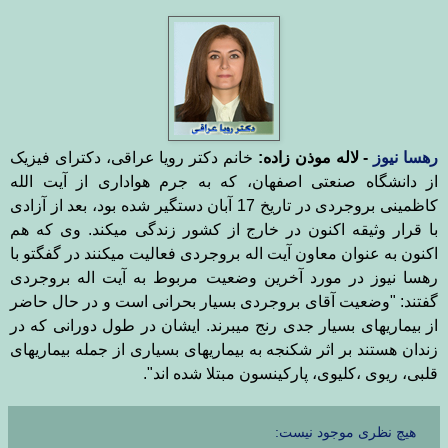
رهسا نیوز
-
لاله موذن زاده:
خانم دکتر رویا عراقی، دکترای فیزیک
از د
انشگاه صنعتی اصفهان، که به جرم هواداری از آیت الله
کاظمینی بروجردی در تاریخ 17 آبان دستگیر شده بود، بعد از آزادی
با قرار وثیقه اکنون در خارج از کشور زندگی میکند. وی که هم
اکنون به عنوان معاون آیت اله بروجردی فعالیت میکنند در گفگتو با
رهسا نیوز در مورد آخرین وضعیت مربوط به آیت اله بروجردی
گفتند: "
وضعیت آقای بروجردی بسیار بحرانی است و در حال حاضر
از بیماریهای بسیار جدی رنج میبرند. ایشان در طول دورانی که در
زندان هستند بر اثر شکنجه به بیماریهای بسیاری از جمله بیماریهای
قلبی، ریوی ،کلیوی، پارکینسون مبتلا شده اند".
هیچ نظری موجود نیست: