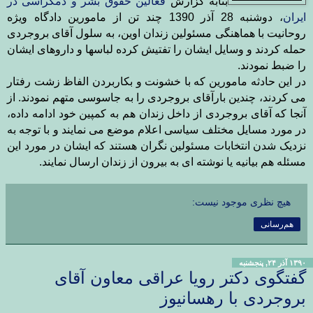
بنابه گزارش
فعالین حقوق بشر و دمکراسی در
ایران
، دوشنبه 28 آذر 1390 چند تن از مامورین دادگاه ویژه
روحانیت با هماهنگی مسئولین زندان اوین، به سلول آقای بروجردی
حمله کردند و وسایل ایشان را تفتیش کرده لباسها و داروهای ایشان
را ضبط نمودند
.
در این حادثه مامورین که با خشونت و بکاربردن الفاظ زشت رفتار
می کردند، چندین بارآقای بروجردی را به جاسوسی متهم نمودند. از
آنجا که آقای بروجردی از داخل زندان هم به کمپین خود ادامه داده،
در مورد مسایل مختلف سیاسی اعلام موضع می نمایند و با توجه به
نزدیک شدن انتخابات مسئولین نگران هستند که ایشان در مورد این
مسئله هم بیانیه یا نوشته ای به بیرون از زندان ارسال نمایند
.
هیچ نظری موجود نیست:
هم‌رسانی
۱۳۹۰ آذر ۲۴, پنجشنبه
گفتگوی دکتر رویا عراقی معاون آقای
بروجردی با رهسانیوز