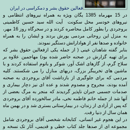
فعالين حقوق بشر و دمکراسی در ایران
در 15 مهرماه 1385 یگان ویژه به همراه نیروهای انتظامی و
نیروهای خودسر محل سکونت آیت الله سید حسین کاظمینی
بروجردی را بطور کامل محاصره کردند و در سحرگاه روز 16 مهر،
به منزل این روحانی مردمی یورش بردند و ایشان را به همراه
خانواده و صدها نفر از هوادارانش دستگیر نمودند
.
بنابر گفته شاهدان عینی (
از جمله یکی ازفعالین حقوق بشر که
برای تهیه گزارش در صحنه حاضر شده بود) مهاجمین علاوه بر
سلاح گرم، از گازهای اشک آور، شوکر و باتوم استفاده کردند و با
ماشین های تخریبگر بزرگ، دربهای منازل را می شکستند. کلیه
مردمی که برای جلوگیری از بازداشت آقای بروجردی به صحنه
آمده بودند، مجروح و مصدوم شدند و عده ای نیز دچار بیماری و
صدمات جسمی جبران ناپذیر گردیدند که منجر به مرگ بعضی از
آنها شد از جمله خانم فاطمه نخی، مادر سالخورده آقای بروجردی
که پس از آزادی از زندان، در بیمارستانی بستری
شد و در بهمن ماه
همان سال از دنیا رفت
.
در این هجوم غیر انسانی، کتابخانه شخصی آقای بروجردی شامل
مجموعه ای از صدها جلد کتاب خطی و قدیمی، آثار تک نسخه و