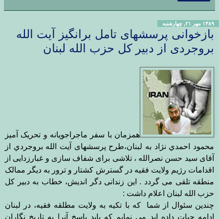
۱۳۸۹ مهر ۲۱, چهارشنبه
بازخوانی پرسشهای تامل برانگیز آیت الله
بروجردی از دبیر کل حزب الله لبنان
همزمان با سفر ماجراجویانه و تحریک آمیز
محمود احمدي ن‍ژاد به لبنان،طرح پرسشهای آيت الله بروجردي از
آقای سید حسن نصرالله ، تلاشی برای شفاف سازی و غبارزدایی از
اقدامات رژیم ولایت فقیه در گسترش کشتار و ترور به دیگر ممالک
منطقه تلقی می گردد . این زندانی دگر اندیش، خطاب به دبیر کل
حزب الله لبنان اعلام داشت
:
چندین سئوال از شما که با تکیه به ولایت مطلقه فقیه، در لبنان
ادامه حیات داده اید می نمایم که باید پاسخ آنرا به تاریخ نگاران