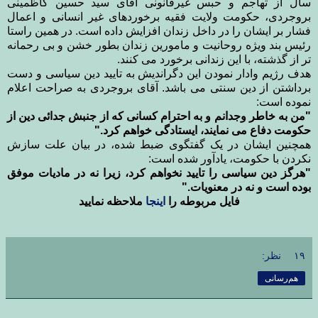
سال از تهاجم و حبس غیرقانونی آقای سید حسین کاظمینی
بروجردی، حکومت ولایت فقیه برخوردهای غیر انسانی و اعمال
فشار بر ایشان را در داخل زندان افزایش داده است. در همین راستا
رئیس بند ویژه روحانیت و مامورین زندان بطور خشن و بی رحمانه
تر از گذشته، با این زندانی برخورد می کنند.
هدف رژیم وادار نمودن این دگراندیش به تایید دین سیاسی و دست
برداشتن از دین سنتی می باشد. آقای بروجردی به صراحت اعلام
نموده است:
"من به خاطر وجدانم و به احترام کسانی که از جنبش جدائی دین از
حکومت دفاع می نمایند، ایستادگی خواهم کرد."
همچنین ایشان در یک گفتگوی ضبط شده، در بیان علت سازش
نکردن با حکومت، یادآور شده است:
"هرگز دین سیاسی را تایید نخواهم کرد، زیرا نه در مادیات موفق
بوده است و نه در معنویات."
فایل مربوطه را
اینجا
ملاحظه نمایید
۱۹ نظر:
هم‌رسانی