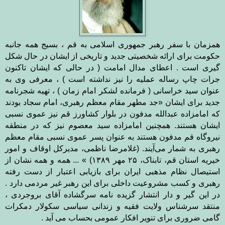
همزمان با سفر رهبر جمهوری اسلامی به قم ، بسیج همه جانبه
حکومت برای ارائه شخصیتی جدید و تاریخی از ایشان در حال شکل
گیری است . اعطای مدال امامت ( در حالی که ایشان تاکنون
جرات چاپ رساله عملیه را نیز نداشته است ) ، معرفی وی به
عنوان سید خراسانی ( فرمانده لشکر امام زمان ) ، تهیه شجرنامه
جدید برای ایشان
«جد مطهر مقام معظم رهبری، امام سجاد بودند
که امامزاده عبدالله مدفون در بلوار کشاورز قم نيز عموی نسبی
ايشان هستند. همچنين امامزاده سيد معصوم نيز که در منطقه
نيروگاه قم مدفون هستند به عنوان پسر عموی نسبی مقام معظم
رهبری به شمار می‌آيند. (غلامرضا ناظمی، مديرکل اوقاف و امور
خيريه استان قم، تابناک،
۲۵
مهر
۱۳۸۹
) » ... همه و همه نشان از
استیصال نظام مذهبی ایران برای بازیابی اعتبار از دست رفته
رهبری و کسب مشروعیت داخلی برای این رهبر غیر مردمی دارد .
در این گیر و دار انتشار گزیده نامه سرگشاده آقای بروجردی ،
منتقد سرشناس ولایت فقیه و زندانی سیاسی سکولار دمکرات
گامی ضروری برای تنویر افکار عمومی بحساب می آید .