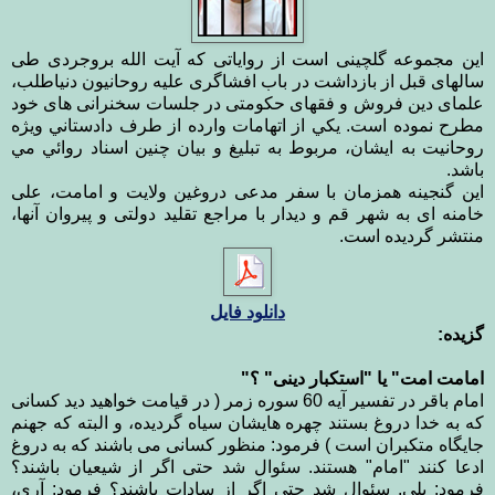
این مجموعه گلچینی است از روایاتی که آیت الله بروجردی طی
سالهای قبل از بازداشت در باب افشاگری علیه روحانیون دنیاطلب،
علمای دین فروش و فقهای حکومتی در جلسات سخنرانی های خود
مطرح نموده است. يكي از اتهامات وارده از طرف دادستاني وي‍‍ژه
روحانيت به ايشان، مربوط به تبلیغ و بیان چنين اسناد روائي مي
باشد.
اين گنجينه همزمان با سفر مدعی دروغین ولایت و امامت، علی
خامنه ای به شهر قم و دیدار با مراجع تقلید دولتی و پيروان آنها،
منتشر گردیده است.
دانلود فایل
گزیده:
"امامت امت" یا "استکبار دینی" ؟
امام باقر در تفسیر آیه 60 سوره زمر ( در قیامت خواهید دید کسانی
که به خدا دروغ بستند چهره هایشان سیاه گردیده، و البته که جهنم
جایگاه متکبران است ) فرمود: منظور کسانی می باشند که به دروغ
ادعا کنند "امام" هستند. سئوال شد حتی اگر از شیعیان باشند؟
فرمود: بلی. سئوال شد حتی اگر از سادات باشند؟ فرمود: آری،