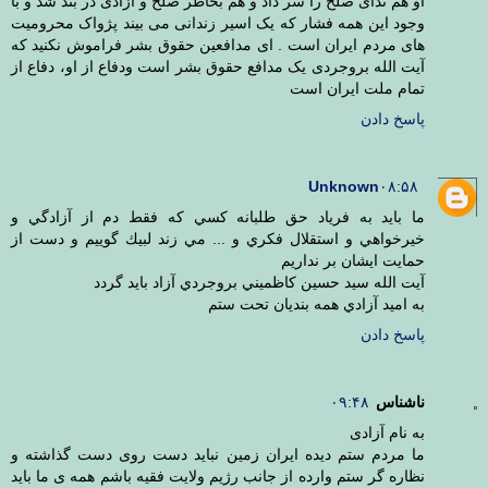
او هم ندای صلح را سر داد و هم بخاطر صلح و آزادی در بند شد و با
وجود این همه فشار که یک اسیر زندانی می بیند پژواک محرومیت
های مردم ایران است . ای مدافعین حقوق بشر فراموش نکنید که
آیت الله بروجردی یک مدافع حقوق بشر است ودفاع از او، دفاع از
تمام ملت ایران است
پاسخ دادن
Unknown
۰۸:۵۸
ما بايد به فرياد حق طلبانه كسي كه فقط دم از آزادگي و
خيرخواهي و استقلال فكري و ... مي زند لبيك گوييم و دست از
حمايت ايشان بر نداريم
آيت الله سيد حسين كاظميني بروجردي آزاد بايد گردد
به اميد آزادي همه بنديان تحت ستم
پاسخ دادن
ناشناس
۰۹:۴۸
به نام آزادی
ما مردم ستم دیده ایران زمین نباید دست روی دست گذاشته و
نظاره گر ستم وارده از جانب رژیم ولایت فقیه باشم همه ی ما باید