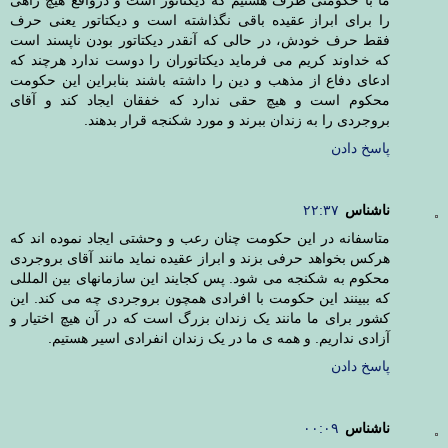
ما با حکومتی طرف هستیم که دیکتاتور است و درواقع هیچ راهی
را برای ابراز عقیده باقی نگذاشته است و دیکتاتور یعنی حرف
فقط حرف خودش، در حالی که آنقدر دیکتاتور بودن ناپسند است
که خداوند کریم می فرماید دیکتاتوران را دوست ندارد هرچند که
ادعای دفاع از مذهب و دین را داشته باشند بنابراین این حکومت
محکوم است و هیچ حقی ندارد که خفقان ایجاد کند و آقای
بروجردی را به زندان ببرند و مورد شکنجه قرار بدهند.
پاسخ دادن
ناشناس
۲۲:۳۷
متاسفانه در این حکومت چنان رعب و وحشتی ایجاد نموده اند که
هرکس بخواهد حرفی بزند و ابراز عقیده نماید مانند آقای بروجردی
محکوم به شکنجه می شود. پس کجایند این سازمانهای بین المللی
که ببینند این حکومت با افرادی همچون بروجردی چه می کند. این
کشور برای ما مانند یک زندان بزرگ است که در آن هیچ اختیار و
آزادی نداریم. و همه ی ما در یک زندان انفرادی اسیر هستیم.
پاسخ دادن
ناشناس
۰۰:۰۹