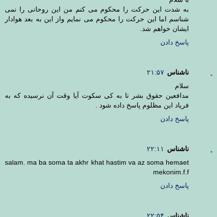
به شدت این حرکت را محکوم می کنم من این روحانی را نمی
شناسم اما این حرکت را محکوم می نمایم واز این به بعد هوادار
ایشان خواهم شد.
پاسخ دادن
ناشناس
۲۱:۵۷
سلام
مدافعین حقوق بشر تا به کی سکوت آیا وقت آن نرسیده که به
فریاد این مظلوم پاسخ داده شود .
پاسخ دادن
ناشناس
۲۲:۱۱
salam. ma ba soma ta akhr khat hastim va az soma hemaet
mekonim.f.f
پاسخ دادن
ناشناس
۲۲:۵۴