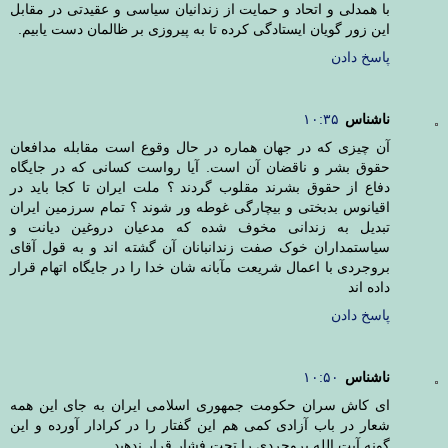
با همدلی و اتحاد و حمایت از زندانیان سیاسی و عقیدتی در مقابل
این زور گویان ایستادگی کرده تا به پیروزی بر ظالمان دست یابیم.
پاسخ دادن
ناشناس
۱۰:۳۵
آن چیزی که در جهان هماره در حال وقوع است مقابله مدافعان
حقوق بشر و ناقضان آن است. آیا رواست کسانی که در جایگاه
دفاع از حقوق بشرند مقلوب گردند ؟ ملت ایران تا کجا باید در
اقیانوس بدبختی و بیچارگی غوطه ور شوند ؟ تمام سرزمین ایران
تبدیل به زندانی مخوف شده که مدعیان دروغین دیانت و
سیاستمداران خوک صفت زندانبانان آن گشته اند و به قول آقای
بروجردی با اعمال شریعت مآبانه شان خدا را در جایگاه اتهام قرار
داده اند
پاسخ دادن
ناشناس
۱۰:۵۰
ای کاش سران حکومت جمهوری اسلامی ایران به جای این همه
شعار در باب آزادی کمی هم این گفتار را در کرادار آورده و این
گونه آیت الله بروجردی را تحت فشار قرار ندهید