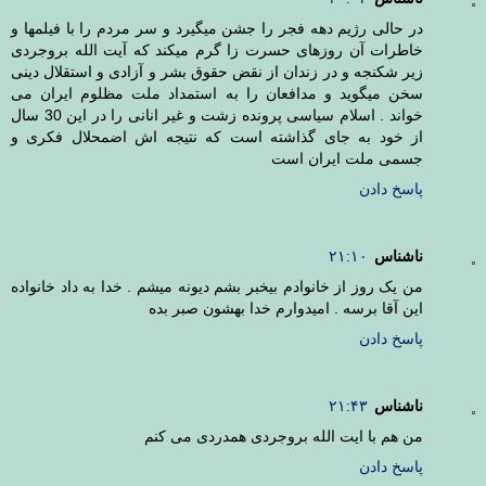
در حالی رژیم دهه فجر را جشن میگیرد و سر مردم را با فیلمها و
خاطرات آن روزهای حسرت زا گرم میکند که آیت الله بروجردی
زیر شکنجه و در زندان از نقض حقوق بشر و آزادی و استقلال دینی
سخن میگوید و مدافعان را به استمداد ملت مظلوم ایران می
خواند . اسلام سیاسی پرونده زشت و غیر انانی را در این 30 سال
از خود به جای گذاشته است که نتیجه اش اضمحلال فکری و
جسمی ملت ایران است
پاسخ دادن
ناشناس
۲۱:۱۰
من یک روز از خانوادم بیخبر بشم دیونه میشم . خدا به داد خانواده
این آقا برسه . امیدوارم خدا بهشون صبر بده
پاسخ دادن
ناشناس
۲۱:۴۳
من هم با ایت الله بروجردی همدردی می کنم
پاسخ دادن