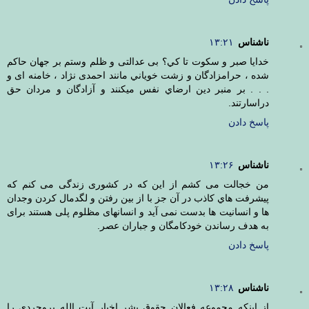
ناشناس
۱۳:۲۱
خدایا صبر و سكوت تا كي؟ بی عدالتی و ظلم وستم بر جهان حاکم
شده ، حرامزادگان و زشت خویاني مانند احمدی نژاد ، خامنه ای و
. . . بر منبر دين ارضاي نفس ميكنند و آزادگان و مردان حق
دراسارتند.
پاسخ دادن
ناشناس
۱۳:۲۶
من خجالت می کشم از این که در کشوری زندگی می کنم که
پیشرفت هاي كاذب در آن جز با از بین رفتن و لگدمال کردن وجدان
ها و انسانیت ها بدست نمی آید و انسانهای مظلوم پلی هستند برای
به هدف رساندن خودکامگان و جباران عصر.
پاسخ دادن
ناشناس
۱۳:۲۸
از اینکه مجموعه فعالان حقوق بشر اخبار آیت الله بروجردی را