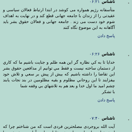
ناشناس
۰۶:۲۱
متأسفانه رژیم همواره می کوشد در ابتدا ارتباط فعالان سیاسی و
عقیدتی را از زندان با جامعه جهانی قطع کند و در نهایت به اهداف
شوم خود دست می زند . جامعه جهانی و فعالان حقوق بشر باید
آگاهانه به این موضوع نگاه کنند
پاسخ دادن
ناشناس
۰۶:۲۶
خدايا تا به كي نظاره گر اين همه ظلم و جنايت باشيم ما كه كاري
از دستمان ساخته نيست و فقط مي توانيم از مدافعين حقوق بشر
اين تقاضا را داشته باشيم كه بيش از پيش بر سعي و تلاش خود
بيفزايند تا اين روحاني مظلوم و بقيه مظلومين در بند نجات يابند
چشم اميد ما اول خدا و بعد هم به تلاشهاي بي وقفه شما
با تشكر
پاسخ دادن
ناشناس
۰۷:۴۰
آیت الله بروجردی مصلحترین فردی است که من شناختم چرا که