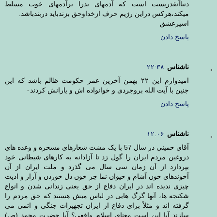
دنیاآنقدرپست است که آدمهای بدرا برآدمهای خوب مسلط
میکند،هرکس دراین رژیم حرف ازخداوحق بزندباید دربندباشد.
اسیرعشق
پاسخ دادن
ناشناس
۲۲:۳۸
اميدوارم اين ٢٢ بهمن آخرين عمر حكومت ظالم باشد كه اين
جنين با آيت الله بروجردى و خوانواده اش و يارانش كردند٠
پاسخ دادن
ناشناس
۱۲:۰۶
آقای خمینی در سال 57 با یک مشت شعارهای مسخره و وعده های
دروغین مردم ایران را گول زد تا آزادانه به کارهای شیطانی خود
بپردازد از آن زمان سی سال می گذرد و ملت ایران از آن
آخوندهای خون آشام و حیوان نما جز خون دل خوردن و آزار و اذیت
چیزی ندیده اند در ایران دفاع از حق یعنی زندانی شدن و انواع
شکنجه ها، آنها گرگ هایی در لباس میش هستند که حق مردم را
گرفته اند و مثلاً برای دفاع از ایران تجهیزات جنگی و اتمی می
سازند آیا این است معنای اسلام واقعی؟ آیا حضرت محمد (ص)