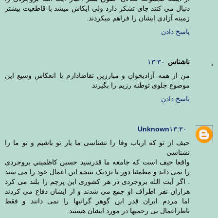
دنبال می کنند جای تشکر دارد ولی ایکاش میشد با قاطعیت بیشتر
زمینه آزادی ایشان را فراهم میکردند.
پاسخ دادن
ناشناس
۱۳:۳۰
من از همه آزادیخوان و مبارزین تقاضادارم با انعکاس وسیع این
موضوع جلوی توطئه رژیم را بگیرند
پاسخ دادن
Unknown
۱۳:۳۰
حیف از تو که ارباب وفا را نشناسی ما یار تو باشیم و تو ما را
نشناسی
واقعا حیف است که جامعه ما قدرسید حسین كاظميني بروجردی
را نمی داند و مطمئنا دور یا نزدیک نتیجه این اعمال خود را می بینند
. اگر آیت الله بروجردی در هر کشوری این پرچم را بلند می کرد
هزاران نفر اطراف او جمع می شدند و از ایشان دفاع می کردند
اما مردم ایران قدر این گوهر گرانبها را نمی دانند و فقط
ناظراعمال بی رحمیها در مورد ایشان هستند.