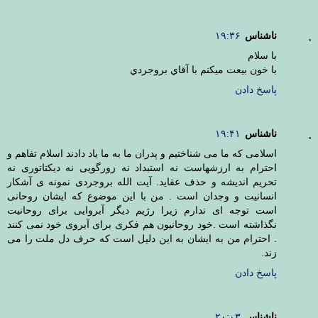
ناشناس
۱۹:۳۶
با سلام
با خون بيعت ميكنم با آقاي بروجردي
پاسخ دادن
ناشناس
۱۹:۴۱
اسلامی که ما می شناختیم و پدران ما به ما یاد دادند اسلام تفاهم و
احترام به ارزشهاست نه استبداد نه زورگویی نه دیکتاتوری نه
تحریم اندیشه و حذف عقاید. آیت الله بروجردی نمونه ی آشکار
انسانیت و وجدان است . من با این موضوع که ایشان روحانی
است توجه ای ندارم زیرا رژیم دیگر آبروایی برای روحانیت
نگذاشته است .خود روحانیون هم فکری برای آبروی خود نمی کنند
. احترام من به ایشان به این دلیل است که حرف دل ملت را می
زند.
پاسخ دادن
ناشناس
۲۰:۰۳