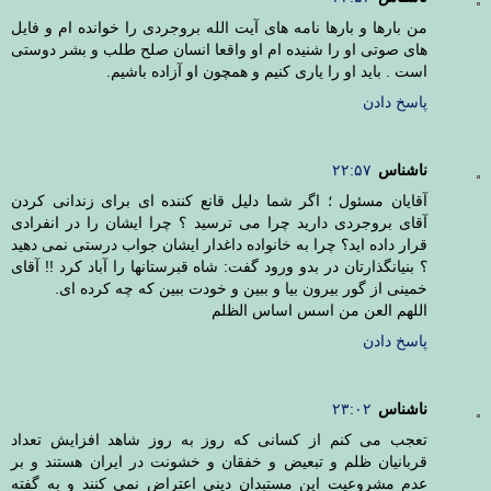
من بارها و بارها نامه های آیت الله بروجردی را خوانده ام و فایل
های صوتی او را شنیده ام او واقعا انسان صلح طلب و بشر دوستی
است . باید او را یاری کنیم و همچون او آزاده باشیم.
پاسخ دادن
ناشناس
۲۲:۵۷
آقایان مسئول ؛ اگر شما دلیل قانع کننده ای برای زندانی کردن
آقای بروجردی دارید چرا می ترسید ؟ چرا ایشان را در انفرادی
قرار داده اید؟ چرا به خانواده داغدار ایشان جواب درستی نمی دهید
؟ بنیانگذارتان در بدو ورود گفت: شاه قبرستانها را آباد کرد !! آقای
خمینی از گور بیرون بیا و ببین و خودت ببین که چه کرده ای.
اللهم العن من اسس اساس الظلم
پاسخ دادن
ناشناس
۲۳:۰۲
تعجب می کنم از کسانی که روز به روز شاهد افزایش تعداد
قربانیان ظلم و تبعیض و خفقان و خشونت در ایران هستند و بر
عدم مشروعیت این مستبدان دینی اعتراض نمی کنند و به گفته