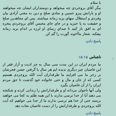
با سلام
مگر آقاي بروجردي چه ميخواهد و دوستداران ايشان چه ميخواهند
او و يارانش پيرو حسين و منادي صلح و دين به معني آزادي بيان
وفردي و استقلال منهاي يزيد زمانه ميباشند. پس اي مجاهدين صلح
و حقيقت به پا خيزيد و در جاي جاي محبس آقاي بروجردي پنجره
اي به افق باز كنيد تا صداي رساي او لرزه بر اندام يزيد زمانه
بيفكند. شعار ماآخوند گورت را گم كن
پاسخ دادن
ناشناس
۱۵:۱۵
ما مردم ایران در این مدت سی سال به جز اذیت و آزار فقر از
این غاصبان چیز دیگری ندیده ایم هر سال با گرفتن جشن فجرشان
بر زجر ما می افزایند ما طرفداران آیت الله بروجردی هستیم
کسی که از جان و مال و حتی خانواده خود گذشت تا حق مردم
ایران را از آن غاصبان بگیرد
ولی آنها ناجوان مردانه او و طرفدارانش را زندانی کرده و شکنجه
می دهند آیا از خدا ترسی ندارند با این همه ظلم به کجا می خواهند
برسند حتی از خدا هم ترسی ندارند ما از خدا می خواهیم که آیت
الله بروجردی و طرفدارانش را از دست غاصبان نجات دهد
پاسخ دادن