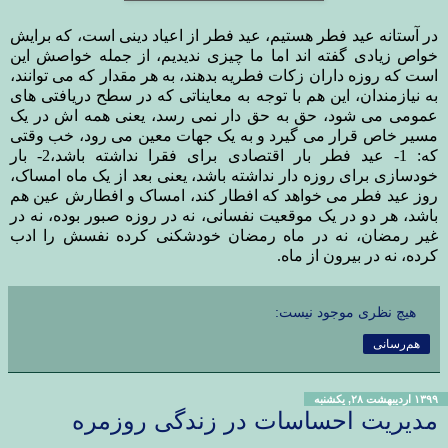
در آستانه عید فطر هستیم، عید فطر از اعیاد دینی است، که برایش
خواص زیادی گفته اند اما ما چیزی ندیدیم، از جمله خواصش این
است که روزه داران زکات فطریه بدهند، به هر مقدار که می توانند،
به نیازمندان، این هم با توجه به معایناتی که در سطح دریافتی های
عمومی می شود، حق به حق دار نمی رسد، یعنی همه اش در یک
مسیر خاص قرار می گیرد و به یک جهات معین می رود، خب وقتی
که: 1- عید فطر بار اقتصادی برای فقرا نداشته باشد،2- بار
خودسازی برای روزه دار نداشته باشد، یعنی بعد از یک ماه امساک،
روز عید فطر می خواهد که افطار کند، امساک و افطارش عین هم
باشد، هر دو در یک موقعیت نفسانی، نه در روزه صبور بوده، نه در
غیر رمضان، نه در ماه رمضان خودشکنی کرده نفسش را ادب
کرده، نه در بیرون از ماه
.
هیچ نظری موجود نیست:
هم‌رسانی
۱۳۹۹ اردیبهشت ۲۸, یکشنبه
مدیریت احساسات در زندگی روزمره