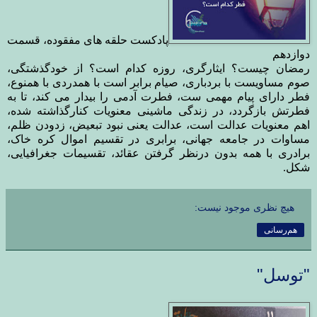
پادکست حلقه های مفقوده، قسمت
دوازدهم
رمضان چیست؟ ایثارگری، روزه کدام است؟ از خودگذشتگی،
صوم مساویست با بردباری، صیام برابر است با همدردی با همنوع،
فطر دارای پیام مهمی ست، فطرت آدمی را بیدار می کند، تا به
فطرتش بازگردد، در زندگی ماشینی معنویات کنارگذاشته شده،
اهم معنویات عدالت است، عدالت یعنی نبود تبعیض، زدودن ظلم،
مساوات در جامعه جهانی، برابری در تقسیم اموال کره خاک،
برادری با همه بدون درنظر گرفتن عقائد، تقسیمات جغرافیایی،
شکل.
هیچ نظری موجود نیست:
هم‌رسانی
"توسل"