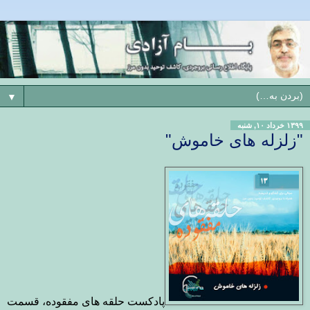
▼
۱۳۹۹ خرداد ۱۰, شنبه
"زلزله های خاموش"
پادکست حلقه های مفقوده، قسمت