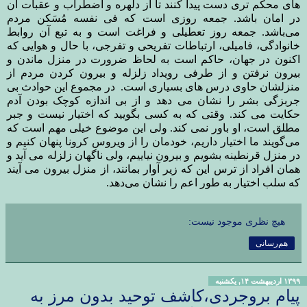
های محکم تری دست پیدا کنند تا از دلهره و اضطراب و عقبات آن
در امان باشد. جمعه روزی است که فی نفسه مُسَکن مردم
می‌باشد. جمعه روز تعطیلی و فراغت است و به تبع آن روابط
خانوادگی، فامیلی، ارتباطات تفریحی و تفرجی، با حال و هوایی که
اکنون در جهان، حاکم است به لحاظ ضرورت در منزل ماندن و
بیرون نرفتن و از طرفی رویداد زلزله و بیرون کردن مردم از
منزلشان حاوی درس های بسیاری است.
در مجموع این حوادث بی
جربزگی بشر را نشان می دهد و از بی اندازه کوچک بودن آدم
حکایت می کند. وقتی که به کسی بگویید که اختیار نیست و جبر
مطلق است، او باور نمی کند. ولی این موضوع خیلی مهم است که
می‌گویند ما اختیار داریم، خودمان را از ویروس کرونا پنهان کنیم و
در منزل قرنطینه بشویم و بیرون نیاییم، ولی ناگهان زلزله می آید و
همان افراد از ترس این که زیر آوار بمانند، از منزل بیرون می آیند
که سلب اختیار به طور اعم را نشان می‌دهد.
هیچ نظری موجود نیست:
هم‌رسانی
۱۳۹۹ اردیبهشت ۱۴, یکشنبه
پیام بروجردی،کاشف توحید بدون مرز به