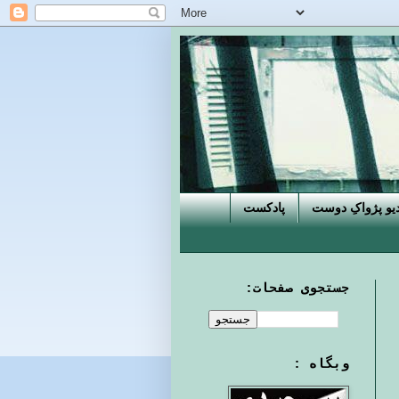
دیو پژواکِ دوست
پادکست
جستجوی صفحات:
وبگاه :