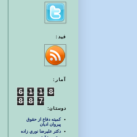
فید:
آمار:
6
1
1
8
8
8
7
دوستان:
کمیته دفاع از حقوق
پیروان ادیان
دكتر عليرضا نوري زاده