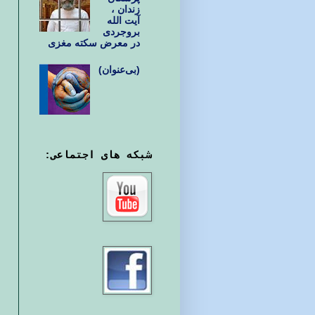
زندان ،
آیت الله
بروجردی
در معرض سکته مغزی
(بی‌عنوان)
شبکه های اجتماعی: