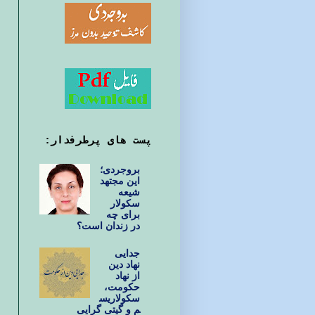
پست های پرطرفدار:
بروجردی؛
این مجتهد
شیعه
سکولار
برای چه
در زندان است؟
جدایی
نهاد دین
از نهاد
حکومت،
سکولاریس
م و گیتی گرایی