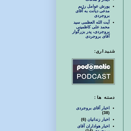
یورش عوامل رژیم
مدعی دیانت به آقای
بروجردی
آیت الله العظمی سید
محمد علی کاظمینی
بروجردی، پدر بزرگوار
آقای بروجردی
شنیداری:
دسته ها:
اخبار آقای بروجردی
(38)
اخبار زندانیان
(6)
اخبار هواداران آقای
بروجردی
(14)