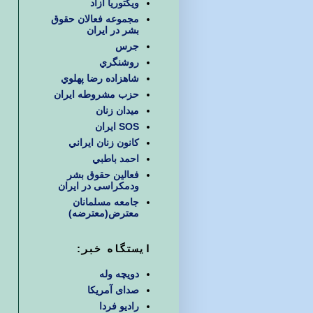
ويكتوريا آزاد
مجموعه فعالان حقوق
بشر در ایران
جرس
روشنگري
شاهزاده رضا پهلوي
حزب مشروطه ايران
ميدان زنان
SOS ایران
كانون زنان ايراني
احمد باطبي
فعالین حقوق بشر
ودمکراسی در ایران
جامعه مسلمانان
معترض(معترضه)
ایستگاه خبر:
دویچه وله
صدای آمریکا
رادیو فردا