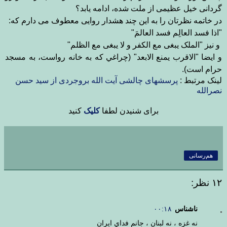
گردانی خیل عظیمی از ملت شده، ادامه یابد؟
در خاتمه نظرتان را به این چند هشدار روایی معطوف می دارم که:
"اذا فسد العالِم فسد العالمَ"
و نیز "الملک یبغی مع الکفر و لا یبغی مع الظلم"
و ایضا "الاقرب یمنع
الابعد" (چراغي كه به خانه رواست، به مسجد
حرام است).
لینک مرتبط :
پرسشهای چالشی آیت الله بروجردی از سید حسن
نصرالله
برای شنیدن لطفا
کلیک
کنید
هم‌رسانی
۱۲ نظر:
ناشناس
۰۰:۱۸
نه غزه ، نه لبنان ، جانم فداي ايران