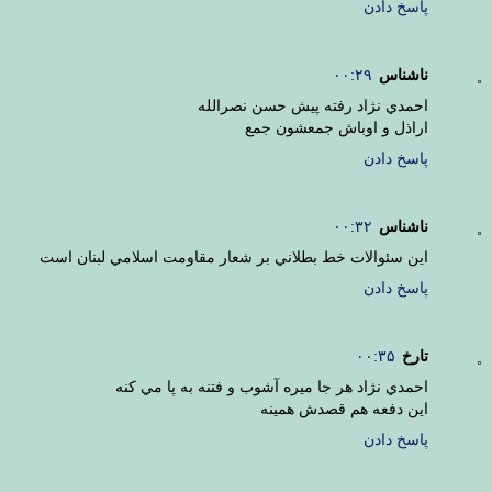
پاسخ دادن
ناشناس
۰۰:۲۹
احمدي نژاد رفته پيش حسن نصرالله
اراذل و اوباش جمعشون جمع
پاسخ دادن
ناشناس
۰۰:۳۲
اين سئوالات خط بطلاني بر شعار مقاومت اسلامي لبنان است
پاسخ دادن
تارخ
۰۰:۳۵
احمدي نژاد هر جا ميره آشوب و فتنه به پا مي کنه
اين دفعه هم قصدش همينه
پاسخ دادن