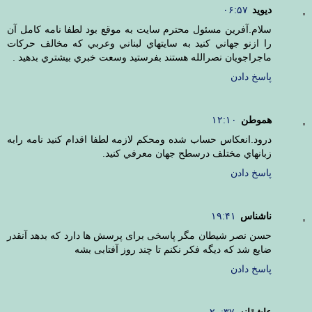
ديويد
۰۶:۵۷
سلام.آفرين مسئول محترم سايت به موقع بود لطفا نامه كامل آن
را ازنو جهاني كنيد به سايتهاي لبناني وعربي كه مخالف حركات
ماجراجويان نصرالله هستند بفرستيد وسعت خبري بيشتري بدهيد .
پاسخ دادن
هموطن
۱۲:۱۰
درود.انعكاس حساب شده ومحكم لازمه لطفا اقدام كنيد نامه رابه
زبانهاي مختلف درسطح جهان معرفي كنيد.
پاسخ دادن
ناشناس
۱۹:۴۱
حسن نصر شیطان مگر پاسخی برای پرسش ها دارد که بدهد آنقدر
ضایع شد که دیگه فکر نکنم تا چند روز آفتابی بشه
پاسخ دادن
عاشقانه
۲۰:۳۷