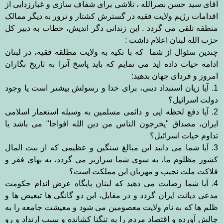
آقای سید حسن نصرالله ، تلاشی برای شفاف سازی و غبارزدایی از
اقدامات رژیم ولایت فقیه در گسترش کشتار و ترور به دیگر ممالک
منطقه تلقی می گردد . این زندانی دگر اندیش، خطاب به دبیر کل
حزب الله لبنان اعلام داشت
:
چندین سئوال از شما که با تکیه به ولایت مطلقه فقیه، در لبنان
ادامه حیات داده اید می نمایم که باید پاسخ آنرا به تاریخ نگاران
امروز و فردای جهان بدهید:
1. آیا زیان استبداد دینی، برای خدا و رسولش بیشتر است یا وجود
دولت اسرائیل؟
2. آیا دفع لحظه ایی و دائمی مسلمین به وسیله استعمار اسلامی
ایران، مصداق "یخرجون الناس من دین الله افواجا" می باشد یا
تداوم حیات اسرائیل؟
3. آیا شما می دانید این مبالغ سنگین و عظیمی که از بیت المال
کشور مظلوم ما، به سوی شما سرازیر می گردد، به بهای فقر و
فلاکت ملت نجیب و مهربان این مملکت است؟
4. آیا شما رضایت می دهید که لبنان پایگاه عرض اندام حکومت
مدعی دیانت ایران گردد و در مقابل، این دو گانگی ها تبعیض ها
و
ظلم ها که به نام ولایت معصومین می شود و معیشت جامعه را به
چالش آورده و اقتصاد مردم را به تنگنا کشانده و سبب ارتداد و رو