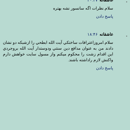
سلام.نظرات اگه سانسور نشه بهتره
پاسخ دادن
عاشقانه
۱۸:۴۶
سلام.امروزاعترافات ساختكي آيت الله ابطحي را ازشبكه دو نشان
دادند من به عنوان مدافع دين سنتي ودوستدار آيت الله بروجردي
اين اقدام زشت را محكوم ميكنم واز مسول سايت خواهش دارم
واكنش لازم راداشته باشند.
پاسخ دادن