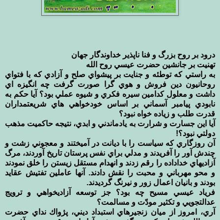
درود بر روح بزرگ و فنا ناپذير خداوندگار جهان
تهنيت بر جانشين حضرت عيسي روح الله
به راستي كه توطئه و جنايت بر پيشواي صلح و آزادي كه با فتواي
روحانيون دين فروش و هوي گرا صورت گرفت چه انگيزه اي
داشت و معلول كدامين سيره فكري و شيوه عملي بود؟ آيا حكم به
نابودي پيامبر آسماني بر اساس خودخواهي هاي شريعتمداران
قدرت طلب و زياده خواه نبود؟
آيا اين جسارت و شرارت به يادماندني و ابدي، نتيجه حاكميت مذهب
دولتي نبود؟!
آن روزگاري كه سياست را با ديانت در آميختند و معجوني زشت و
چندش آور را آفريدند و مدلي براي نفس پرستان تاريخ آوردند، مرگ
آزاديهاي خداداده را رقم زدند و انهدام مستقل زيستن را خلق نمودند
و محو مهرباني و محبت را نقش دادند. آنها عاملين تفتيش عقايد
بودند و بانيان اعمال زور و نيرنگ گرديدند.
فرياد عيسي مسيح چه بود؟ جز توسعه آزاديخواهي و ترويج
عدالتجويي و تكثير مودّت و مسالمت؟
آري، امروز از ميان زنجيرهاي استبداد ديني، پژواك نداي حضرت