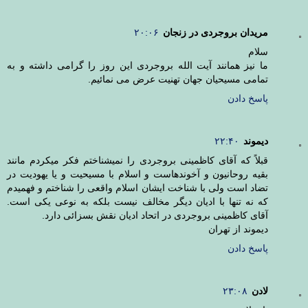
مریدان بروجردی در زنجان
۲۰:۰۶
سلام
ما نیز همانند آیت الله بروجردی این روز را گرامی داشته و به
تمامی مسیحیان جهان تهنیت عرض می نمائیم.
پاسخ دادن
دیموند
۲۲:۴۰
قبلاً که آقای کاظمینی بروجردی را نمیشناختم فکر میکردم مانند
بقیه روحانیون و آخوندهاست و اسلام با مسیحیت و یا یهودیت در
تضاد است ولی با شناخت ایشان اسلام واقعی را شناختم و فهمیدم
که نه تنها با ادیان دیگر مخالف نیست بلکه به نوعی یکی است.
آقای کاظمینی بروجردی در اتحاد ادیان نقش بسزائی دارد.
دیموند از تهران
پاسخ دادن
لادن
۲۳:۰۸