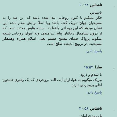
ناشناس
۱۰:۲۳
باسپاس
فکر نمیکنم تا کنون روحانی پیدا شده باشد که این عید را به
مسیحیان جهان تبریک گفته باشد ویا اصلا برایش محم باشد این
نشان میدهد که این روحانی واقعا به اندیشه هایش معتقد است که
از درون سیاهچال دجالیان پیام عید میدهد وبه عنوان روحانی شیعه
میگوید پژواک صدای مسیح هستم یعنی اسلام همراه وهمفکر
مسیحیت در ترویج اندیشه صلح است
پاسخ دادن
سارا
۱۵:۵۳
با سلام و درود
تبریک میگویم به هواداران آیت الله بروجردی که یک رهبری همچون
آقای بروجردی دارند.
پاسخ دادن
ناشناس
۲۰:۵۸
با درود فراوان