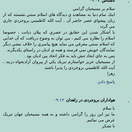
ناشناس
۰۹:۰۷
سلام بر مسيحيان گرامي
اينك تمام دنيا به مشاهده ي ديدگاه هاي اسلام سنتي نشسته كه از
زبان پيشواي عصر حاضر آن ، آيت الله كاظميني بروجردي جاري
مي گردد .
با آشكار شدن اين حقايق در عصري كه بيلان ديانت ، خصوصا
اسلام را نظاره مي كنيم ، مي توان به وضوح دريافت كه آن خدايي
كه اسلام سنتي معرفي مي نمايد هيچ پيامبري را خلاف مشي ديگر
نمايندگان خويش نمي فرستد و همه ي اديان در راستاي يكديگرند .
پس به جاي ايجاد تنش بايد به فكر اتحاد بين اديان بود .
از مسيحيان عزيز خواستارم تبريك يكي از پيروان آزاديخواه دربند ،
آيت الله كاظميني بروجردي را پذيرا باشند .
زهرا
پاسخ دادن
هواداران بروجردی در زاهدان
۰۹:۱۲
با سلام
ما نیز این روز را گرامی داشته و به همه مسیحیان جهان تبریک
عرض می نمائیم.
با تشکر