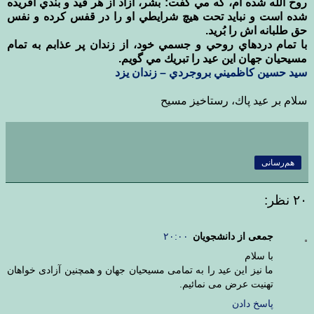
روح الله شده ام، كه مي گفت: بشر، آزاد از هر قيد و بندي آفريده
شده است و نبايد تحت هيچ شرايطي او را در قفس كرده و نفس
حق طلبانه اش را بُريد.
با تمام دردهاي روحي و جسمي خود، از زندان پر عذابم به تمام
مسيحيان جهان اين عيد را تبريك مي گويم.
سيد حسين كاظميني بروجردي – زندان یزد
سلام بر عيد پاك، رستاخيز مسيح
هم‌رسانی
۲۰ نظر:
جمعی از دانشجویان
۲۰:۰۰
با سلام
ما نیز این عید را به تمامی مسیحیان جهان و همچنین آزادی خواهان
تهنیت عرض می نمائیم.
پاسخ دادن