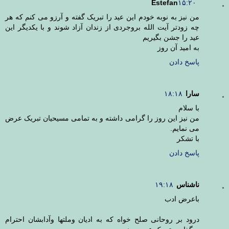
Estefan
۱۵:۲۰
من نیز به نوبه خودم این عید را تبریک گفته و آرزو می کنم که هر
چه زودتر آیت الله بروجردی از زندان آزاد شوند و با یکدیگر این
عید را جشن بگیریم
به امید آن روز
پاسخ دادن
سارا
۱۸:۱۸
با سلام
من نیز این روز را گرامی داشته و به تمامی مسیحیان تبریک عرض
می نمایم.
با تشکر
پاسخ دادن
ناشناس
۱۹:۱۸
باعرض ادب
درود بر روحانی صلح خواه که به ادیان وملتها وآدابشان احترام