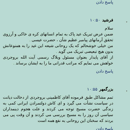
پاسخ دادن
فرشید
۱۰:۵۰
سلام
ضمن عرض تبریک عید پاک به تمام انسانهای کره ی خاکی و آرزوی
تحقق آرمانهای پیامبر عظیم شأن ، حضرت عیسی .
من خیلی خوشحالم که یک روحانی شیعه این عید را به همنوعانش
بدون هیچ تبعیضی تبریک می گوید .
از آقای پایدار بعنوان مسئول وبلاگ رسمی آیت الله بروجردی
خواهش می نمایم که مراتب قدرانی ما را به ایشان برساند .
پاسخ دادن
بزرگمهر
۱۰:۵۵
تمم مشاکل طبق فرموده آقای کاظمینی بروجردی از دخالت دیانت
در سیاست نشأت می گیرد و ای کاش دولتمرادن ایرانی کمی به
زندگی حضرت مسیح توجه می کردند و علت هجوم دینمداران
سیاسی آن روز را به مسیح بررسی می کردند و آن وقت پی می
بردند که سخنان این روحانی به نفع همه است
پاسخ دادن