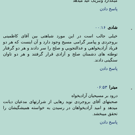
میگذارد وتبریک عید میدهد
پاسخ دادن
شادی
۰۰:۱۶
خیلی جالب است در این مورد شباهتی بین آقای کاظمینی
بروجردی و پیامبر گرامی مسیح وجود دارد و آن اینست که هر دو
فریاد آزاديخواهي و عدالتجويي و صلح را سر دادند و هر دو گرفتار
توطئه های دشمنان صلح و آزادی قرار گرفتند و هر دو تاوان
سنگینی دادند.
پاسخ دادن
میترا
۰۶:۵۳
درود بر مسیحیان آزادیخواه
صحبتهای آقای بروجردی نوید رهایی از شرارتهای مدعیان دیانت
میدهد و امید آزادیخواهان در رسیدن به خواسته همیشگیشان را
تحقق میبخشد.
پاسخ دادن