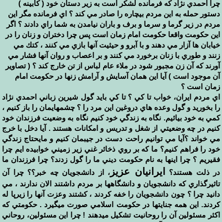
چرا احمدي نژاد كه فرمانده لشكر است به زير دستان خود ( كابينه )
دستور حمله به اين مردم بيچاره را صادر مي كند ؟ اي فرمانده مگر اين
مردم در زير گرما و سرما و برف و باران نيامدن به شما راي دادند ؟ اگر
اين حكومت واقعا حكومت امام زمان است پس چرا دختران و زنان را در
خيابان ها آزار مي دهند و با آبرو و حيثيت آنها بازي مي كنند ، كتك مي
زنند و طوري با زنان برخورد مي كنند و بر اعصاب و روان آنها فشار مي
آورند كه آن زن مجبور شود در ملاء عام لباس از تن خارج كند ؟ ( تصاوير
آن موجود است ) آيا اين همان آسايش و آرامش زنها در حكومت امام
زمان است ؟
اي مردم ايران، خواب تا كي ؟ تا كي بايد گول شيرين زباني احمدي نژاد
را بخوريد و گول وعده هاي دروغين اين مرد را ؟ چشمهايمان را باز كنيم ،
كمي به خود بيائيم. نگاه به زندگي خود كنيم نگاه به وضعيت فرزندان خود
كنيم در چه وضعيتي از شغل و تدريس و امكانات هستند . آيا دخل با خرج
مي خواند ؟آيا مي توانيم راحت دست در جيبمان كنيم و مايحتاج زندگي
خود را فراهم كنيم؟ ما كه بر روي ذخائر غني زير زميني خوابيده ايم چرا
فقيريم ؟ چرا اينها به نام حكومت ديني ما را گول زدند؟ چرا فرزندان ما
ايرانيان عزيز
در ذلت هستند؟
، از دانشجويان چه خبر؟؟ چرا آن
تاثيرگذاري كه دانشجويان و دانشگاهها بر مردم داشتند الان ندارند ، مي
دانيد چرا ؟ چون دانشجويان را خفه كردند ، كشتند وعزت آنها را زيرپا له
كردند. اين همه جنايتها در حكومت اسلامي صورت ميگيرد . حكومتي كه
اكثر مسئولين آن را روحانيت تشكيل ميدهند ! چرا اين مسئولين، روحاني