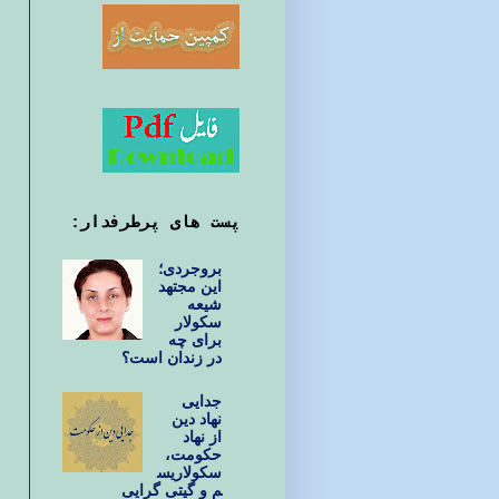
پست های پرطرفدار:
بروجردی؛
این مجتهد
شیعه
سکولار
برای چه
در زندان است؟
جدایی
نهاد دین
از نهاد
حکومت،
سکولاریس
م و گیتی گرایی