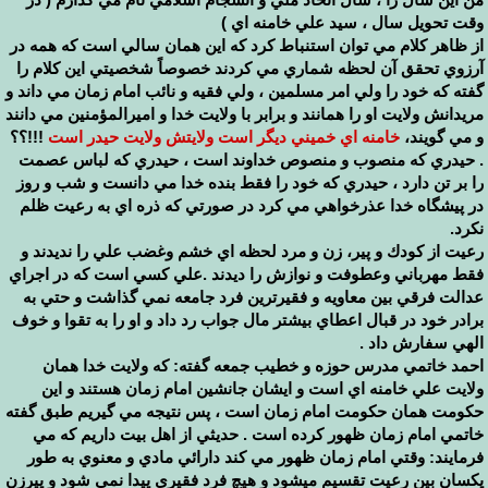
وقت تحويل سال ، سيد علي خامنه اي )
از ظاهر كلام مي توان استنباط كرد كه اين همان سالي است كه همه در
آرزوي تحقق آن لحظه شماري مي كردند خصوصاً شخصيتي اين كلام را
گفته كه خود را ولي امر مسلمين ، ولي فقيه و نائب امام زمان مي داند و
مريدانش ولايت او را همانند و برابر با ولايت خدا و اميرالمؤمنين مي دانند
و مي گويند،
خامنه اي خميني ديگر است ولايتش ولايت حيدر است
!!!؟؟
. حيدري كه منصوب و منصوص خداوند است ، حيدري كه لباس عصمت
را بر تن دارد ، حيدري كه خود را فقط بنده خدا مي دانست و شب و روز
در پيشگاه خدا عذرخواهي مي كرد در صورتي كه ذره اي به رعيت ظلم
نكرد.
رعيت از كودك و پير، زن و مرد لحظه اي خشم وغضب علي را نديدند و
فقط مهرباني وعطوفت و نوازش را ديدند .علي كسي است كه در اجراي
عدالت فرقي بين معاويه و فقيرترين فرد جامعه نمي گذاشت و حتي به
برادر خود در قبال اعطاي بيشتر مال جواب رد داد و او را به تقوا و خوف
الهي سفارش داد .
احمد خاتمي مدرس حوزه و خطيب جمعه گفته: كه ولايت خدا همان
ولايت علي خامنه اي است و ايشان جانشين امام زمان هستند و اين
حكومت همان حكومت امام زمان است ، پس نتيجه مي گيريم طبق گفته
خاتمي امام زمان ظهور كرده است . حديثي از اهل بيت داريم كه مي
فرمايند: وقتي امام زمان ظهور مي كند دارائي مادي و معنوي به طور
يكسان بين رعيت تقسيم ميشود و هيچ فرد فقيري پيدا نمي شود و پيرزن