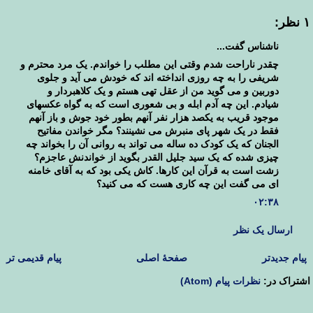
۱ نظر:
ناشناس گفت...
چقدر ناراحت شدم وقتی این مطلب را خواندم. یک مرد محترم و
شریفی را به چه روزی انداخته اند که خودش می آید و جلوی
دوربین و می گوید من از عقل تهی هستم و یک کلاهبردار و
شیادم. این چه آدم ابله و بی شعوری است که به گواه عکسهای
موجود قریب به یکصد هزار نفر آنهم بطور خود جوش و باز آنهم
فقط در یک شهر پای منبرش می نشینند؟ مگر خواندن مفاتیح
الجنان که یک کودک ده ساله می تواند به روانی آن را بخواند چه
چیزی شده که یک سید جلیل القدر بگوید از خواندنش عاجزم؟
زشت است به قرآن این کارها. کاش یکی بود که به آقای خامنه
ای می گفت این چه کاری هست که می کنید؟
۰۲:۳۸
ارسال یک نظر
پیام جدیدتر
صفحهٔ اصلی
پیام قدیمی تر
اشتراک در:
نظرات پیام (Atom)