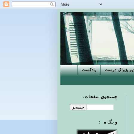
دیو پژواکِ دوست
پادکست
جستجوی صفحات:
وبگاه :