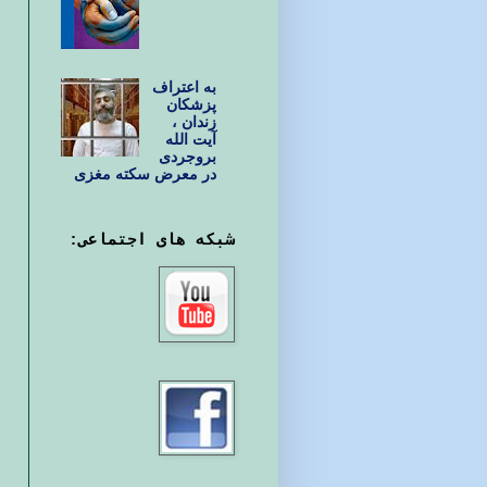
به اعتراف
پزشکان
زندان ،
آیت الله
بروجردی
در معرض سکته مغزی
شبکه های اجتماعی: