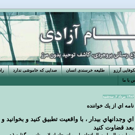
فایی آرزو
طلیعه خرسندی انسان
صدایی که خاموشی ندارد
را
 با ما
۱۳۸۶ مرداد ۲, سه‌شنبه
نامه اي از يك خواننده
اي وجدانهاي بيدار ، با واقعيت تطبيق كنيد و بخوانيد و
بعد قضاوت كنيد
من اين سال را ، سال اتحاد ملي و انسجام اسلامي نام مي گذارم ( در