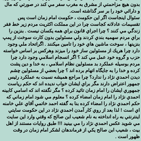
بدون هيچ مزاحمتي از مشرق به مغرب سفر مي كند در صورتي كه مال
و دارائي خود را بر سر گذاشته است.
سئوال اينجاست اگر اين حكومت ، حكومت امام زمان است پس
تقسيمات عادلانه كجاست چرا در اين مملكت اكثريت مردم زير خط فقر
زندگي مي كنند ؟ چرا اجراي قانون براي همه يكسان نيست . بنزين را
براي مردم سهميه بندي كردند ولي مسئولين بدون كارت سوخت از پمپ
بنزينها ، سوخت ماشين هاي خود را تامين ميكنند . اگراتحاد ملي وجود
دارد چرا هريك از مسئولين ساز خود را ميزند وهركس بر اساس خواسته
حزب و گروه خود عمل مي كند ؟ اگر انسجام اسلامي وجود دارد چرا
مردم بوسيله عملكرد بد مسئولين نظام اسلامي ،‌ به خدا و دين پشت
كرده و خدا را به جايگاه اتهام برده اند ؟ چرا بعضي از مسئولين چشم
ديدن احمدي نژاد را ندارد؟ چرا مراجع هميشه نسبت به عملكرد رئيس
جمهور اعتراض دارند مگر براي ايشان خواب نديده اند كه حكم رياست
جمهوري ايشان را امام زمان تائيد كرده ؟ مگر نگفته اند كه اسامي كابينه
احمدي نژاد را امام زمان امضاء كرده ؟ معلوم مي شود امام زماني كه
حكم احمدي نژاد را امضاء كرده بنا به گفته احمد خاتمي آقاي علي خامنه
اي است ! لذا بعد از روي كار آمدن احمدي نژاد در اين حكومت سايتي
اينترنتي به راه انداخته به نام شعيب ابن صالح كه وقتي وارد اين سايت
مي شويد عكس احمدي نژاد را مي بينيد !!! طبق روايات مستند از اهل
بيت ، شعيب ابن صالح يكي از فرماندهان لشكر امام زمان در وقت
ظهور است .