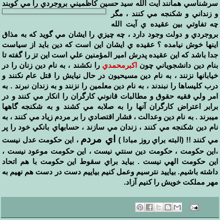
سرشناسي همانند آيت الله سيد حسين كاظميني بروجردي را مي كوبند
و زنداني و شكنجه مي كنند ،
مگر
چه تفاوتي بين عقيده ي آيت الله
بروجردي و دولت وجود دارد ، چه چيزي را ايشان مي گويد كه به مذاق
اينها خوش نيامده ؟ عقيده ي ايشان اين است كه دين بايد از سياست
جدا باشد كه اين عقيده پدرش امير المؤمنين علي است اين تز را گفته تا
بنام دين دانشجوياني چون
اكبرمحمدي
را نكشند ، به نام دين زنان را در
خيابانها نزنند ، به نام دين مسيحيون در حال نيايش را قتل عام نكنند و
درب كليساها را نبندند ، به نام دين معلمين را نزنند و به زندان نبرند . به
امر ولي فقيه حقوق و مطالبات قانوني كارگران را انكار مي كنند و در
برابر اعتراض كارگران آنها را به صلابه مي كشند و به شكنجه گاهها
ميبرند . به نام دين وعدالت ، فشار اقتصادي را بر مردم زياد مي كنند ، به
نام دين شكنجه مي كنند ، زندان مي سازند ، حسابهاي بانكي خود را پر
اي مردم
مي كنند !! (البته براي روز مبادا )
، اين حكومت عدل نيست
،اين حكومت ، حكومت دين سنتي نيست ، اين حكومت موعود نيست ،
اين حكومت الهي نيست . بيايد براي سقوط اين حكومت با هم اتحاد
داشته باشيم. بيايید نترسيم وعمل كنيم بياييم دست در دست هم نهيم به
مهر مملكت خويش را كنيم آزاد.