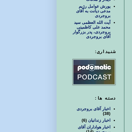
یورش عوامل رژیم
مدعی دیانت به آقای
بروجردی
آیت الله العظمی سید
محمد علی کاظمینی
بروجردی، پدر بزرگوار
آقای بروجردی
شنیداری:
دسته ها:
اخبار آقای بروجردی
(38)
اخبار زندانیان
(6)
اخبار هواداران آقای
بروجردی
(14)