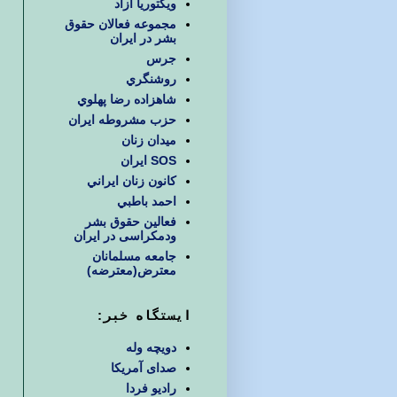
ويكتوريا آزاد
مجموعه فعالان حقوق
بشر در ایران
جرس
روشنگري
شاهزاده رضا پهلوي
حزب مشروطه ايران
ميدان زنان
SOS ایران
كانون زنان ايراني
احمد باطبي
فعالین حقوق بشر
ودمکراسی در ایران
جامعه مسلمانان
معترض(معترضه)
ایستگاه خبر:
دویچه وله
صدای آمریکا
رادیو فردا