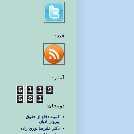
فید:
آمار:
6
1
1
9
6
8
1
دوستان:
کمیته دفاع از حقوق
پیروان ادیان
دكتر عليرضا نوري زاده