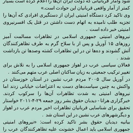
شود وآمار قربانیانی که دولت ایران آن‌ها را اعلام کرده است بسیار
کمتر از آمار واقعی قربانیان این حوادث است
.
»
وی تاکید کرد دستگاه امنیتی ایران از دستگیری افرادی که آن‌ها را
تجزیه طلب نامیده به اتهام دست داشتن در قتل یک افسرنیروی
امنیتی خبر داده است
.
نیروهای امنیتی جمهوری اسلامی در تظاهرات مسالمت آمیز
روزهای ۱۵ آوریل و پس از با سلاح گرم به طرف تظاهرکنندگان
آتش گشودند و ده‌ها تن در این تظاهرات کشته وصد‌ها تن بازداشت
شدند
.
فعالان سیاسی عرب در اهواز جمهوری اسلامی را به تلاش برای
تغییر ترکیب جمعیتی به زیان ساکنان اصلی عرب متهم می‌کنند
.
در آوریل سال ۲۰۰۵ مردم عرب نشین در استان خوزستان در
واکنش به چنین سیاست‌های دست به اعتراضات خیابانی زدند اما
نیروهای امنیتی به شدت تظاهرات آن‌ها را سرکوب کردند
.
خبرگزاری هرانا - دیدبان حقوق بشر روز جمعه ۲۹-۴-۲۰۱۱ خواستار
تحقیق برای شناسایی قربانیان تظاهرات اخیر مردم عرب در اهواز
و دیگرشهر‌های عرب نشین در این استان شد
.
بیانیه دیدبان حقوق بشر تاکید کرده است: «نیروهای امنیتی
جمهوری اسلامی باید اعمال خشونت علیه تظاهرکنندگان عرب را