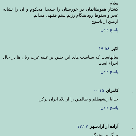
سلام
کشتار هموطنانمان در خوزستان را شدیدا محکوم و آن را نشانه
عجز و سقوط زود هنگام رژیم ستم فقیهی میدانم.
آرمین از یاسوج
پاسخ دادن
اکبر
۱۹:۵۸
سالهاست که سیاست های این چنین بر علیه عرب زبان ها در حال
اجراء است
پاسخ دادن
کامران
۰۰:۱۵
خدایا ریشهظلم و ظالمین را از بلاد ایران برکن
پاسخ دادن
آزاده از آزادشهر
۱۷:۲۷
مرگ بر ستمگر.