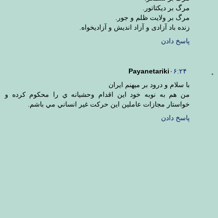
مرگ بر دیکتاتور.
مرگ بر ولایت ظلم و جور.
زنده باد آزادی و آزاد اندیش و آزادیخواه.
پاسخ دادن
Payanetariki
۰۶:۲۴
با سلام و درود بر ميهنم ايران
من هم به نوبه خود اين اقدام وحشيانه ي را محكوم كرده و
خواستار مجازات عاملين اين حركت غير انساني مي باشم.
پاسخ دادن