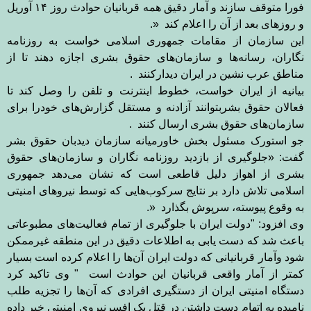
فورا متوقف سازند و آمار دقیق همه قربانیان حوادث روز ۱۴ آوریل
و روزهای بعد از آن را اعلام کند
.»
این سازمان از مقامات جمهوری اسلامی خواست به روزنامه
نگاران، رسانه‌ها و سازمان‌های حقوق بشری اجازه دهند تا از
مناطق عرب نشین در ایران دیدارکنند
.
بیانیه از ایران خواست، خطوط اینترنت و تلفن را وصل کند تا
فعالان حقوق بشربتوانند آزادنه و مستقل گزارش‌های خودرا برای
سازمان‌های حقوق بشری ارسال کنند
.
جو استورک مسئول بخش خاورمیانه سازمان دیدبان حقوق بشر
گفت: «جلوگیری از بازدید روزنامه نگاران و سازمان‌های حقوق
بشری از اهواز دلیل قاطعی است که نشان می‌دهد جمهوری
اسلامی تلاش دارد بر نتایج سرکوب‌هایی که توسط نیروهای امنیتی
به وقوع پیوسته، سرپوش بگذارد
.»
وی افزود: "دولت ایران با جلوگیری از تمام فعالیت‌های مطبوعاتی
باعث شد که دست یابی به اطلاعات دقیق در این منطقه غیرممکن
شود وآمار قربانیانی که دولت ایران آن‌ها را اعلام کرده است بسیار
کمتر از آمار واقعی قربانیان این حوادث است
"
وی تاکید کرد
دستگاه امنیتی ایران از دستگیری افرادی که آن‌ها را تجزیه طلب
نامیده به اتهام دست داشتن در قتل یک افسرنیروی امنیتی خبر داده