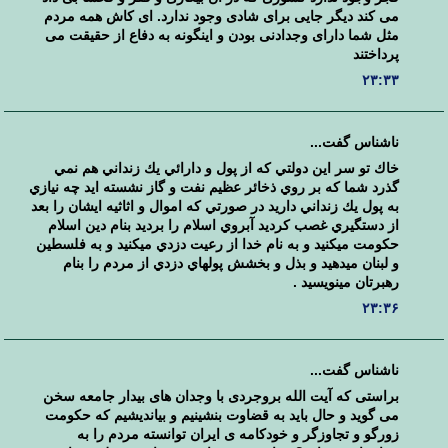
می کند دیگر جایی برای شادی وجود ندارد. ای کاش همه مردم
مثل شما دارای وجدادنی بودن و اینگونه به دفاع از حقیقت می
پرداختند
۲۳:۳۳
ناشناس گفت...
خاك تو سر اين دولتي كه از پول و دارائي يك زنداني هم نمي
گذرد شما كه بر روي ذخائر عظيم نفت و گاز نشسته ايد چه نيازي
به پول يك زنداني داريد در صورتي كه اموال و اثاثيه ايشان را بعد
از دستگيري غصب كرديد آبروي اسلام را برديد بنام دين اسلام
حكومت ميكنيد و به نام خدا از رعيت دزدي ميكنيد و به فلسطين
و لبنان ميدهيد و بذل و بخشش پولهاي دزدي از مردم را بنام
رهبرتان مينويسيد .
۲۳:۳۶
ناشناس گفت...
براستی که آیت الله بروجردی با وجدان های بیدار جامعه سخن
می گوید و حال باید به قضاوت بنشینیم و بیاندیشیم که حکومت
زورگو و تجاوزگر و خودکامه ی ایران توانسته مردم را به