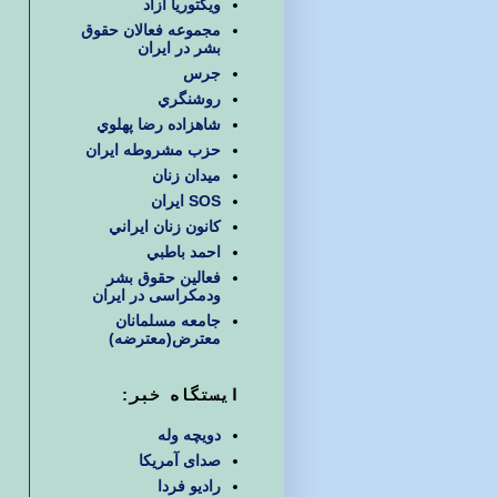
ويكتوريا آزاد
مجموعه فعالان حقوق
بشر در ایران
جرس
روشنگري
شاهزاده رضا پهلوي
حزب مشروطه ايران
ميدان زنان
SOS ایران
كانون زنان ايراني
احمد باطبي
فعالین حقوق بشر
ودمکراسی در ایران
جامعه مسلمانان
معترض(معترضه)
ایستگاه خبر:
دویچه وله
صدای آمریکا
رادیو فردا