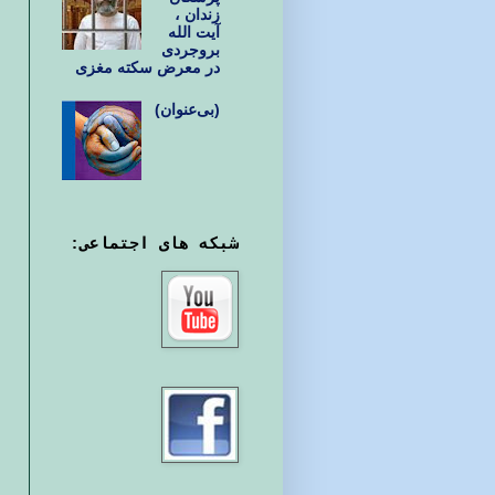
زندان ،
آیت الله
بروجردی
در معرض سکته مغزی
(بی‌عنوان)
شبکه های اجتماعی: