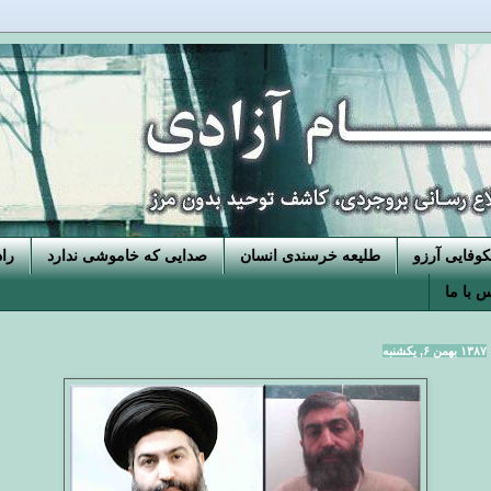
فایی آرزو
طلیعه خرسندی انسان
صدایی که خاموشی ندارد
را
 با ما
۱۳۸۷ بهمن ۶, یکشنبه