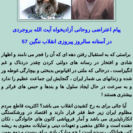
پیام اعتراضی روحانی آزادیخواه آیت الله بروجردی
در آستانه سالروز پیروزی انقلاب ننگین 57
براستی که به استقبال رفتن دهه ای که آن را فجر می نامند و اظهار
شادی و افتخار در رسانه های دولتی کردن چقدر دردناک و
غم
انگیزاست ، درحالی که ملتی در اقیانوس بدبختی و بیچارگی غوطه ور
شده و زندانهای بی شمار ایران ، گنجایش این جماعت عظیم را ندارد
و به سرعت در حال ایجاد سلول ها و بندها و حبس های فراتر و
بیشتری هستند !
آیا جائی برای به رخ کشیدن انقلاب می باشد؟ اکثریت قاطع مردم
مظلوم ایران زیر خط فقر قرار دارند و اقتصاد در ورشکستگی
انکارناپذیری می باشد و آمار فروپاشی کانون های خانوادگی ، تکان
دهنده است و علائق مذهبی و تعهدات دینی و تمایلات معنوی به ریشه
کنی هولناکی رسیده است ! چه مبارک بادی برای بیست و دوم بهمن