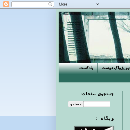
دیو پژواکِ دوست
پادکست
جستجوی صفحات:
وبگاه :