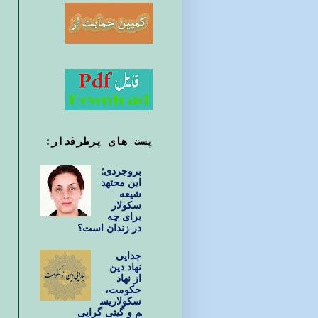
پست های پرطرفدار:
بروجردی؛
این مجتهد
شیعه
سکولار
برای چه
در زندان است؟
جدایی
نهاد دین
از نهاد
حکومت،
سکولاریس
م و گیتی گرایی