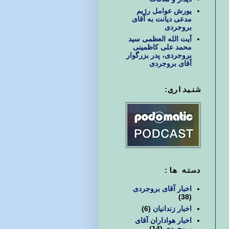
یورش عوامل رژیم
مدعی دیانت به آقای
بروجردی
آیت الله العظمی سید
محمد علی کاظمینی
بروجردی، پدر بزرگوار
آقای بروجردی
شنیداری:
دسته ها:
اخبار آقای بروجردی
(38)
اخبار زندانیان
(6)
اخبار هواداران آقای
بروجردی
(14)