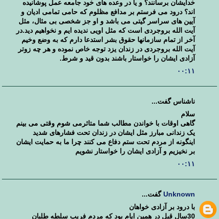
خدایشان برسانند؟ و یا در وعده های خود جامعه عمل پوشانیده
اند؟ درود می فرستم بر مدافع مظلوم که حامی تمامی ادیان و
آیین های سراسر گیتی می باشد و او جز شخصی بی مثال، مثل
آیت الله بروجردی است که مثل اویی ندیده ایم و نخواهیم دید.در
آخر از تمام سازمانها حقوق بشر استدعا دارم که به وضع وخیم
آیت الله بروجردی در زندان یزد توجه خاص نموده و هر چه زوتر
آزادی ایشان را خواستار باشند بدون قید و شرط.
۰۰:۱۱
ناشناس گفت...
سلام
گاهی اوقات با خواندن مطالب شما متاثرمی شوم وقتی می بینم
یک زندانی مبارز مثل ایشان در زندان تحت فشارهای شدید
اینگونه از مردم تحت ستم دفاع می کنند چرا ما به حمایت ایشان
بر نخیزیم و آزادی ایشان را خواستار نشویم
۰۰:۱۱
Unknown
گفت...
با درود بر آزادی خواهان
30سال قبل در همین ایام بود که مردم فریب سلطه طلبان