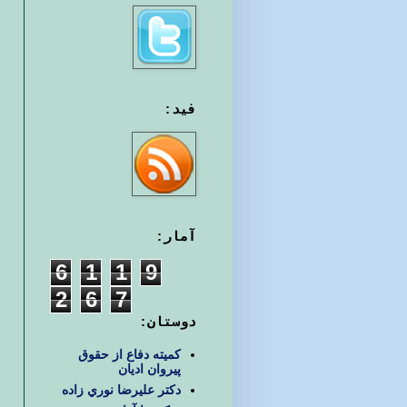
فید:
آمار:
6
1
1
9
2
6
7
دوستان:
کمیته دفاع از حقوق
پیروان ادیان
دكتر عليرضا نوري زاده