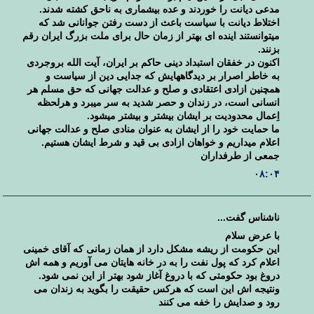
مدعی دیانت را خوردند و عده بیشماری به ناحق کشته شدند.
اختلاط دیانت با سیاست باعث از دست رفتن جوانانی شد که
میتوانستند اینده ای بهتر از زمان حال برای ملت بزرگ ایران رقم
بزنند.
اکنون در خفقان استبداد دینی حاکم بر ایران، آیت الله بروجردی
به خاطر اصرار بر دیدگاههایش که جدایی دین از سیاست و
همچنین ازادی اعتقادی و صلح و عدالت جهانی که حق مسلم هر
انسانی است، در زندان و حصر شدید به سر میبرد و هرلحظه
اِعمال محدودیت بر ایشان بیشتر و بیشتر میشود.
ما حمایت خود را از ایشان به عنوان منادی صلح و عدالت جهانی
اعلام میداریم و خواهان ازادی بی قید و شرط ایشان هستیم.
جمعی از طرفداران
۰۸:۰۴
ناشناس گفت...
با عرض سلام
این حکومت از ریشه مشکل دارد از همان زمانی که آقای خمینی
اعلام کرد که پول نفت را به در خانه هایتان می آوریم و همه اش
دروغ بود حکومتی که با دروغ آغاز شود بهتر از این نمی شود.
ونتیجه اش این است که هرکس حقیقت را بگوید به زندان می
رود و صدایش را خفه می کنند