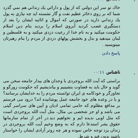
خاك تو سر اين دولتي كه از پول و دارائي يك زنداني هم نمي گذرد
شما كه بر روي ذخائر عظيم نفت و گاز نشسته ايد چه نيازي به پول
يك زنداني داريد در صورتي كه اموال و اثاثيه ايشان را بعد از
دستگيري غصب كرديد آبروي اسلام را برديد بنام دين اسلام
حكومت ميكنيد و به نام خدا از رعيت دزدي ميكنيد و به فلسطين و
لبنان ميدهيد و بذل و بخشش پولهاي دزدي از مردم را بنام رهبرتان
مينويسيد .
پاسخ دادن
ناشناس
۰۰:۱۱
براستی که آیت الله بروجردی با وجدان های بیدار جامعه سخن می
گوید و حال باید به قضاوت بنشینیم و بیاندیشیم که حکومت زورگو و
تجاوزگر و خودکامه ی ایران توانسته مردم را به خدایشان برسانند؟
و یا در وعده های خود جامعه عمل پوشانیده اند؟ درود می فرستم
بر مدافع مظلوم که حامی تمامی ادیان و آیین های سراسر گیتی
می باشد و او جز شخصی بی مثال، مثل آیت الله بروجردی است
که مثل اویی ندیده ایم و نخواهیم دید.در آخر از تمام سازمانها
حقوق بشر استدعا دارم که به وضع وخیم آیت الله بروجردی در
زندان یزد توجه خاص نموده و هر چه زوتر آزادی ایشان را خواستار
باشند بدون قید و شرط.