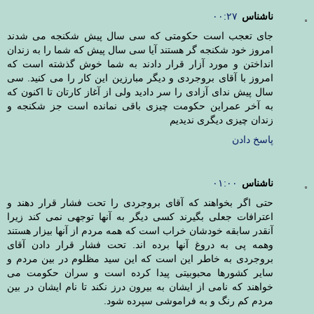
ناشناس
۰۰:۲۷
جای تعجب است حکومتی که سی سال پیش شکنجه می شدند
امروز خود شکنجه گر هستند آیا سی سال پیش که شما را به زندان
انداختن و مورد آزار قرار دادند به شما خوش گذشته است که
امروز با آقای بروجردی و دیگر مبارزین این کار را می کنید. سی
سال پیش ندای آزادی را سر دادید ولی از آغاز کارتان تا اکنون که
به آخر عمراین حکومت چیزی باقی نمانده است جز شکنجه و
زندان چیزی دیگری ندیدیم
پاسخ دادن
ناشناس
۰۱:۰۰
حتی اگر بخواهند که آقای بروجردی را تحت فشار قرار دهند و
اعترافات جعلی بگیرند کسی دیگر به آنها توجهی نمی کند زیرا
آنقدر سابقه خودشان خراب است که همه مردم از آنها بیزار هستند
وهمه پی به دروغ آنها برده اند. تحت فشار قرار دادن آقای
بروجردی به خاطر این است که این سید مظلوم در بین مردم و
سایر کشورها محبوبیتی پیدا کرده است و سران حکومت می
خواهند که نامی از ایشان به بیرون درز نکند تا نام ایشان در بین
مردم کم رنگ و به فراموشی سپرده شود.