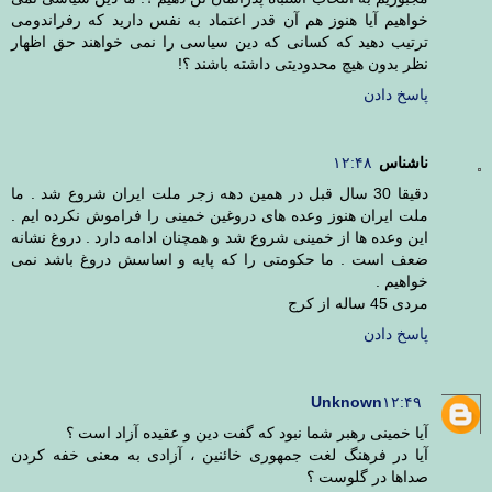
خواهیم آیا هنوز هم آن قدر اعتماد به نفس دارید که رفراندومی
ترتیب دهید که کسانی که دین سیاسی را نمی خواهند حق اظهار
نظر بدون هیچ محدودیتی داشته باشند ؟!
پاسخ دادن
ناشناس
۱۲:۴۸
دقیقا 30 سال قبل در همین دهه زجر ملت ایران شروع شد . ما
ملت ایران هنوز وعده های دروغین خمینی را فراموش نکرده ایم .
این وعده ها از خمینی شروع شد و همچنان ادامه دارد . دروغ نشانه
ضعف است . ما حکومتی را که پایه و اساسش دروغ باشد نمی
خواهیم .
مردی 45 ساله از کرج
پاسخ دادن
Unknown
۱۲:۴۹
آیا خمینی رهبر شما نبود که گفت دین و عقیده آزاد است ؟
آیا در فرهنگ لغت جمهوری خائنین ، آزادی به معنی خفه کردن
صداها در گلوست ؟