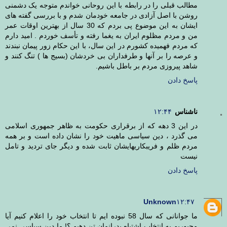
مطالب قبلی را در رابطه با این روحانی خواندم متوجه یک دشمنی
روشن با اصل آزادی در جامعه خودمان شدم و با بررسی گفته های
ایشان به این موضوع پی بردم که 30 سال از بهترین اوقات عمر
من و مردم مظلوم ایران به یغما رفته و تأسف خوردم . امید دارم
که مردم فهمیده کشورم در این سال، با این حکام زور پیمان نبندند
و عرصه را بر آنها و طرفداران بی خردشان (بسیج ها ) تنگ کنند و
شاهد پیروزی مردم بر باطل باشیم.
پاسخ دادن
ناشناس
۱۲:۴۴
در این 3 دهه که از برقراری حکومت به ظاهر جمهوری اسلامی
می گذرد ، دین سیاسی ماهیت خود را نشان داده است و بر همه
مردم ظلم و فریبکاریهایشان ثابت شده و دیگر جای تردید و تامل
نیست
پاسخ دادن
Unknown
۱۲:۴۷
ما جوانانی که سال 58 نبوده ایم تا انتخاب خود را اعلام کنیم آیا
مجبوریم به انتخاب اشتباه پدرانمان تن دهیم ؟! ما دین سیاسی نمی