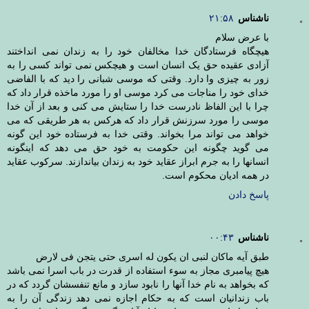
ناشناس
۲۱:۵۸
با عرض سلام
هیچگاه فرستادگان خدا مخالفان خود را به زندان نمی انداختند
آزادی عقیده حق یک انسان است و هیچکس نمی تواند کسی را به
زور به چیزی وا دارد. وقتی که موسی شبانی را دید که با الفاضی
خدای خود را مناجات می کرد موسی او را مورد ماخذه قرار داد که
چرا با این الفاظ نادرست خدا را ستایش می کنی و بعد از آن خدا
موسی را مورد سرزنش قرار داد که هرکس به هر طریقی که می
خواهد می تواند مرا بخواند. وقتی خدا به فرستاده خود این گونه
می گوید چگونه این حکومت به خود حق می دهد که اینگونه
انسانها را به جرم ابراز عقاید خود به زندان بیاندازند. سرکوب عقاید
در همه ادیان محکوم است.
پاسخ دادن
ناشناس
۰۰:۴۳
طبق آیه ماکان لنبی ان یکون له اسری حتی یتجن فی لارض
هیچ پیامبری مجاز به سوء استفاده از قدرت در باب اسرا نمی باشد
که بخواهد به نام خدا آنها را نابود سازد و مانع تنفسشان گردد که در
باب زندانیان است که به حکام اجازه نمی دهد زندگی آن را به