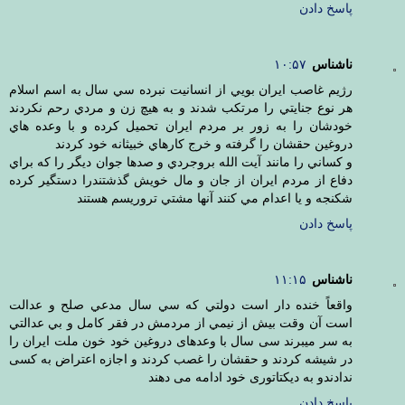
پاسخ دادن
ناشناس
۱۰:۵۷
رژيم غاصب ايران بويي از انسانيت نبرده سي سال به اسم اسلام
هر نوع جنايتي را مرتکب شدند و به هيچ زن و مردي رحم نکردند
خودشان را به زور بر مردم ايران تحميل کرده و با وعده هاي
دروغين حقشان را گرفته و خرج کارهاي خبيثانه خود کردند
و کساني را مانند آيت الله بروجردي و صدها جوان ديگر را که براي
دفاع از مردم ايران از جان و مال خويش گذشتندرا دستگير کرده
شکنجه و يا اعدام مي کنند آنها مشتي تروريسم هستند
پاسخ دادن
ناشناس
۱۱:۱۵
واقعاً خنده دار است دولتي که سي سال مدعي صلح و عدالت
است آن وقت بيش از نيمي از مردمش در فقر کامل و بي عدالتي
به سر ميبرند سی سال با وعدهای دروغین خود خون ملت ایران را
در شیشه کردند و حقشان را غصب کردند و اجازه اعتراض به کسی
ندادندو به دیکتاتوری خود ادامه می دهند
پاسخ دادن