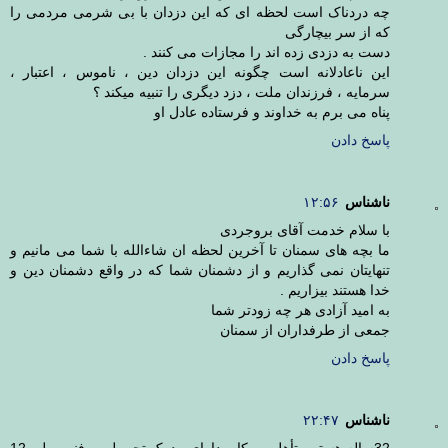
چه دردناک است لحظه ای که این دزدان با بی شرمی مردمی را
که از سر بیچارگی
دست به دزدی زده اند را مجازات می کنند .
این ناعادلانه است چگونه این دزدان دین ، ناموس ، اعتبار ،
سرمایه ، فرزندان ملت ، دزد دیگری را تنبیه میکند ؟
پناه می برم به خداوند و فرستاده عادل او
پاسخ دادن
ناشناس
۱۲:۵۶
با سلام خدمت آقای بروجردی
ما بچه های سمنان تا آخرین لحظه ان شاءالله با شما می مانیم و
تنهایتان نمی گذاریم و از دشمنان شما که در واقع دشمنان دین و
خدا هستند بیزاریم .
به امید آزادی هر چه زودتر شما
جمعی از طرفداران از سمنان
پاسخ دادن
ناشناس
۲۲:۴۷
32ساله هستم متأهل و بیکار، دارای مدرک تحصیلی و فنی، ولی 12