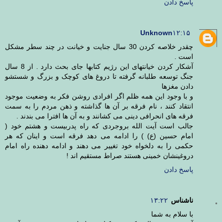
پاسخ دادن
Unknown
۱۲:۱۵
چقدر خلاصه کردن 30 سال جنایت و خیانت در چند سطر مشکل
است .
آشکار کردن خیانتهای این رژیم کتابها جای بحث دارد . از 8 سال
جنگ توسعه طلبانه گرفته تا دروغ های کوچک و بزرگ و شستشو
دادن مغزها
و با وجود این همه ظلم اگر افرادی روشن فکر به وضعیت موجود
انتقاد کنند ، نام فرقه بر آن ها گذاشته و ذهن مردم را به سمت
فرقه های انحرافی دینی می کشانند و به آن ها افترا می بندند .
جالب است آیت الله بروجردی که راه پدربیست و هشتم خود (
امام حسین (ع) ) را ادامه می دهد فرقه است و اینان که هر
حکمی را به دلخواه خود تغییر می دهند و ادامه دهنده راه امام
دروغینشان خمینی هستند صراط مستقیم اند !
پاسخ دادن
ناشناس
۱۳:۲۲
با سلام به شما