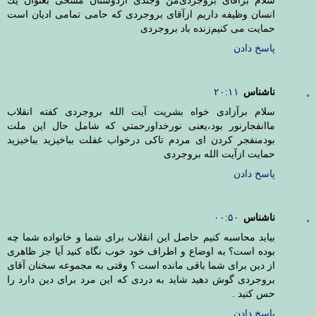
انسان وظيفه داريم ازآقاى بروجردى كه حامى تمامى اديان است
حمايت مى كنيم زنده باد بروجردى
پاسخ دادن
ناشناس
۲۰:۱۱
سلام برآزادى خواه بشريت آيت الله بروجردى كفته انقلاب
ماانفجارنور بود،يعنى نورخداورحمتي كه شامل حال اين ملت
بودمنفجر كردن اى مردم تاكى درخواب غفلت بباخيزيد بباخيزيد
حمايت ازآيت الله بروجردى
پاسخ دادن
ناشناس
۰۰:۵۰
بیاید محاسبه کنیم حاصل این انقلاب برای شما و خانواده شما چه
بوده است؟ به اوضاع و اطراف خود خوب نگاه کنید آیا جز ظاهری
از دین برای شما باقی مانده است ؟ وقتی به مجموعه سخنان آقای
بروجردی گوش دهید شاید به دردی که این مرد برای دین دارد را
حس کنید .
پاسخ دادن