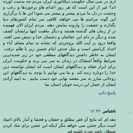
آری در سی سال حکومت دیکتاتوری ایران مردم چه بدست آورده
اند؟ غیر از این است که هر روز اعدام هاو برخوردها و رعب و
وحشت در دل ما مردم بیشتر و بیشتر می شود! این ها با برگزاری
این گونه مراسم ها می خواهند کلاهی سر تمام کشورهای دنیا
بگذارند و حقیقت را وارونه نمایش دهند. مردم ایران الان فهمیده
تر از زمان های گذشته هستند و دیگر ماهیت اینها برایشان کشف
شده و دیگر در دام این خفاشان و دشمنان خدا و دینش نمی افتند.
واقعا درود بر آیت الله بروجردی که نشانه به تمام معنای آباء و
اجداد کرامش است و مثل جدش امام حسین زیر با ظلم نرفت.
ایشان به خاطر داشتن دیدگاههای منطقی خود در زیر شدیدترین
شرایط واقعاً اسفناک در زندان به سر می برند و حکومت ایران
برای ابراز عقائد و دیدگاههای ایشان است که ایشان توانسته دین
خدا را دوباره زنده کند. و ما می توانیم با توجه به دیدگاههای این
روحانی مبارز به سر مقصد نهایی خود دست بیابیم . به امید آزادی
ایشان از حصار این درنده خویان انسان نما
پاسخ دادن
ناشناس
۱۲:۳۲
دهه ای که نتایج آن فقر مطلق و خفقان و فحشا و آمار بالای اعتیاد
است دیگر جشن نمی خواهد مگر اینکه این جشن برای شاد کردن
شیطان باشد.حوزه علمیه قم