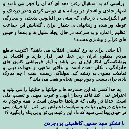
براستی که به استقبال رفتن دهه ای که آن را فجر می نامند و
اظهار شادی و افتخار در رسانه های دولتی کردن چقدر دردناک و
غم انگیزاست ، درحالی که ملتی در اقیانوس بدبختی و بیچارگی
غوطه ور شده و زندانهای بی شمار ایران ، گنجایش این جماعت
عظیم را ندارد و به سرعت در حال ایجاد سلول ها و بندها و حبس
های فراتر و بیشتری هستند !
آیا جائی برای به رخ کشیدن انقلاب می باشد؟ اکثریت قاطع
مردم مظلوم ایران زیر خط فقر قرار دارند و اقتصاد در
ورشکستگی انکارناپذیری می باشد و آمار فروپاشی کانون های
خانوادگی ، تکان دهنده است و علائق مذهبی و تعهدات دینی و
تمایلات معنوی به ریشه کنی هولناکی رسیده است ! چه مبارک
بادی برای بیست و دوم بهمن پنجاه و هفت می ماند ؟
به خدا کسی که این خسارت ها و خیانتها و جنایتها را می بینید و
اعتراض نمی کند فاقد وجدان الهی و غیرت میهنی و تعصب ملی
است. خدایا در وقتی که فریادها خاموش است با همه وجودم به
مدعیان دروغین دیانت و سیاست اعتراض می کنم . آیا فریادرسی
در جهان پیدا نمی شود که داد این رعیت بی نوا و بی پناه را بگیرد ؟!
با تشکر سید حسین کاظمینی بروجردی