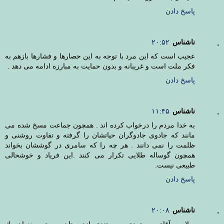
پاسخ دادن
ناشناس
۲۰:۵۲
عجیب است که این مرد با توجه به این حصارها و فشارها بازهم به
فکر ملت است و غریبانه و بدون حمایت به مبارزه ادامه می دهد .
پاسخ دادن
ناشناس
۱۱:۴۵
به خدا مردم را درخواب کرده اند . همچون جماعت مسخ شده می
مانند که جادوی جادوگران حیاتشان را گرفته و تفاوت روشنی و
ظلمت را نمی دانند . هر چه را که سامری در گوششان بخواند
همچون گوساله طلایی تکرار می کنند .این فریاد و خوشحالی
طبیعی نیست.
پاسخ دادن
ناشناس
۲۰:۰۸
سلام برآقاى بروجردى من وجندى ازدوستان مسحى بعنوان يك