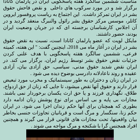
مناسبت ششمین سالگرد هفته پاسخگویی ایران در پارلمان کانادا
برگزار شد و در مورد سرکوب های داخلی و نقض فاحش حقوق
بشر در ایران تمرکز داشت. این اجتماع به ریاست پروفسور ایروین
کاتلر، موسس مرکز حقوق بشر رائول والنبرگ منعقد گردید و در
آن اجلاس کارشناسان برجسته ای که در جریان وضعیت ایران
بودند، حضور داشتند
.
مایکل لویت که عضو پارلمان کانادا است، نسبت به نقض حقوق
بشر در ایران در آغاز ماه می 2018، اینچنین گفت: " این هفته، کمیته
فرعی، ششمین سالگرد هفته پاسخگویی با هدف علنی کردن
جزئیات نقض حقوق بشر توسط رژیم ایران، برگزار می کند. در
ایران نقض شدید حقوق مدنی، سیاسی، حق آزادی بیان، آزادی
عقیده و روند ناعادلانه دادرسی بوضوح دیده می شود
.
در ایران زنان و دختران به طور سیستماتیک و مخرب مورد تبعیض
قرار دارند و حقوق آنها نقض میشود، تا جایی که زنان از حق ازدواج،
طلاق، نگهداری فرزند و یا حق ارث یکسان برخوردار نمی باشند.
مجازات بی پایه و بی اساس برای نوع پوشش زنان ادامه دارد
بطوری که همچنان برای آنها حکم زندان اجرا می شود. در ایران
حکم زنا، سنگسار و مرگ است و قربانیان تجاوزات جنسی بخاطر
بیان واقعیتها، تحت مجازات های قانونی قرار می گیرند و همچنین
افراد همجنس گرا با شکنجه و مرگ مواجه می شوند
.