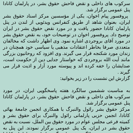
سرکوب های داخلی و نقض فاحش حقوق بشر، در پارلمان کانادا
پنل عمومی برگزار شد.
پروفسور پیام اخوان، یکی از مؤسسین مرکز اسناد حقوق بشر
ایران، بعنوان شاهد از طریق کنفرانس ویدئویی از لندن در پنل
پارلمان کانادا حضور یافت و در مورد نقض حقوق بشر در ایران
توضیح داد. پروفسور اخوان در توضیحات خود، به نقض حقوق بشر
در مورد آقای بروجردی اشاره نمود. وی اظهار داشت که مخالفان
متعددی صرفا بخاطر اعتقادات مذهبی یا سیاسی خود همچنان در
زندان مورد شکنجه قرار می گیرند. وی افزود که روحانیون بزرگی
مانند آیت الله بروجردی که خواستار جدایی دین از حکومت است،
صدایشان را خفه کرده اند و پیوسته مورد آزار و اذیت قرار می
گیرند
.
گزارش این نشست را در زیر بخوانید
:
به مناسبت ششمین سالگرد هفته پاسخگویی ایران، در مورد
سرکوب های داخلی و نقض فاحش حقوق بشر، در پارلمان کانادا
پنل عمومی برگزار شد
.
مرکز حقوق بشر رائول والنبرگ با همکاری انجمن جامعۀ بهائی
کانادا، انجمن حزبی پارلمانی رائول والنبرگ برای حقوق بشر و
کمیته فرعی مجلس عوام در مورد حقوق بین الملل، نسبت به نقض
حقوق بشر در ایران، یک پنل عمومی برگزار نمودند. این پنل به