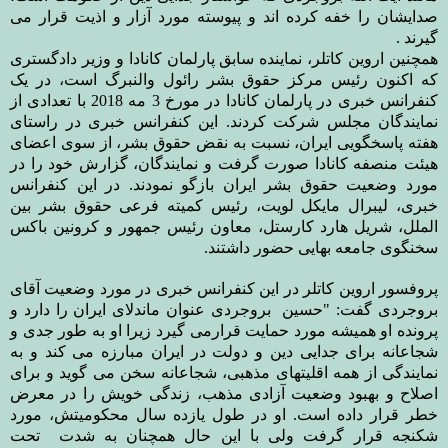
صدایشان را خفه کرده اند و پیوسته مورد آزار و اذیت قرار می
گیرند
.
همچنین اروین کاتلر، نماینده سابق پارلمان کانادا و وزیر دادگستری
که اکنون رئیس مرکز حقوق بشر رائول والنبرگ است، در یک
کنفرانس خبری در پارلمان کانادا در مورخ 3 مه 2018 با تعدادی از
نمایندگان مجلس شرکت کردند. این کنفرانس خبری در راستای
هفته پاسخگویی ایران، نسبت به نقض حقوق بشر، از سوی اعضای
هيئت منصفه کانادا صورت گرفت و نمایندگان، گزارش خود را در
مورد وضعیت حقوق بشر ایران بازگو نمودند. در این کنفرانس
خبری، لیبرال مایکل لویت، رئیس کمیته فرعی حقوق بشر بین
الملل، شریل هارد کارستل، معاون رئیس جمهور و کرونین باکس
سخنگوی جامعه بهایی حضور داشتند
.
پروفسور اروین کاتلر در این کنفرانس خبری در مورد وضعیت آقای
بروجردی گفت: "حسین بروجردی عنوان ماندلای ایران را دارد و
پرونده او همیشه مورد حمایت قرارمی گیرد زیرا او به طور جدی و
شجاعانه برای جدایی دین و دولت در ایران مبارزه می کند و به
نمایندگی از همه اقلیتهای مذهبی، شجاعانه سخن می گوید و برای
اصلاح و بهبود وضعیت آزادی مذهب، زندگی خویش را در معرض
خطر قرار داده است. او در طول یازده سال محکومیتش، مورد
شکنجه قرار گرفت ولی با این حال همچنان به شدت تحت