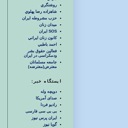
روشنگري
شاهزاده رضا پهلوي
حزب مشروطه ايران
ميدان زنان
SOS ایران
كانون زنان ايراني
احمد باطبي
فعالین حقوق بشر
ودمکراسی در ایران
جامعه مسلمانان
معترض(معترضه)
ایستگاه خبر:
دویچه وله
صدای آمریکا
رادیو فردا
بی بی سی فارسی
ایران پرس نیوز
گویا نیوز