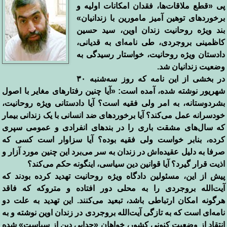
پی «قطع ملاقات‌ها، فقدان
امکانات اولیه و
برخوردهای توهین آمیز مامورین با زندانیان»
بند ویژه
روحانیت زندان اوین، سید حسین
کاظمینی بروجردی، طی نامه‌ای به قدیانی،
دادستان ویژه روحانیت، خواستار رسیدگی به
وضعیت زندانیان شد
.
در بخشی از این نامه که روز سه‌شنبه ۳۰
شهریور نوشته شده،
آمده است: «آیا چنین رفتارهای مغایر با اصول
بشردوستانه، به امر ولی فقیه
است؟ آیا دادستانی ویژه روحانیت،
خودسرانه عمل می‌کند؟ آیا برخوردهای ضد
انسانی با یک زندانی بیمار
که سال‌های مشقت باری را در بندهای انفرادی و
عمومی سپری
کرده، بنابر خواست ولی فقیه بوده؟ آیا سزاوار است کسی که
صرفا
به دلیل عقیده‌اش در زندان به سر می‌برد این چنین مورد آزار و
اذیت قرار
گیرد؟ آیا قوانین دین سیاسی، اینگونه حکم می‌کند؟
پیش از این، مسئولین دادگاه ویژه روحانیت تهدید کرده‌
بودند که
آیت‌الله بروجردی را به محلی دور افتاده و متروکه که فاقد
هرگونه
امکان ارتباطی باشد، تبعید می‌کنند. این تهدید به علت دو
نامه‌ای است که به
تازگی آیت‌الله بروجردی در زندان اوین نوشته و به
انتقاد از وضعیت کنونی
کشور، خواهان «جدایی دین از سیاست» شده