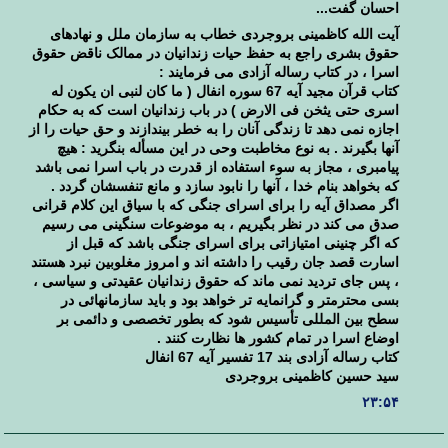
احسان گفت...
آیت الله کاظمینی بروجردی خطاب به سازمان ملل و نهادهای
حقوق بشری راجع به حفظ حیات زندانیان در ممالک ناقض حقوق
اسرا ، در کتاب رساله آزادی می فرمایند :
کتاب قرآن مجید آیه 67 سوره انفال ( ما کان لنبی ان یکون له
اسری حتی یثخن فی الارض ) در باب زندانیان است که به حکام
اجازه نمی دهد تا زندگی آنان را به خطر بیندازند و حق حیات را از
آنها بگیرند . به نوع مخاطبت وحی در این مسأله بنگرید : هیچ
پیامبری ، مجاز به سوء استفاده از قدرت در باب اسرا نمی باشد
که بخواهد بنام خدا ، آنها را نابود سازد و مانع تنفسشان گردد .
اگر مصداق آیه را برای اسرای جنگی که با سیاق این کلام قرانی
صدق می کند در نظر بگیریم ، به موضوعات سنگینی می رسیم
که اگر چنینی امتیازاتی برای اسرای جنگی باشد که قبل از
اسارت قصد جان رقیب را داشته اند و امروز مغلوبین نبرد هستند
، پس جای تردید نمی ماند که حقوق زندانیان عقیدتی و سیاسی ،
بسی محترمتر و گرانمایه تر خواهد بود و باید سازمانهائی در
سطح بین المللی تأسیس شود که بطور تخصصی و دائمی بر
اوضاع اسرا در تمام کشور ها نظارت کنند .
کتاب رساله آزادی بند 17 تفسیر آیه 67 انفال
سید حسین کاظمینی بروجردی
۲۳:۵۴