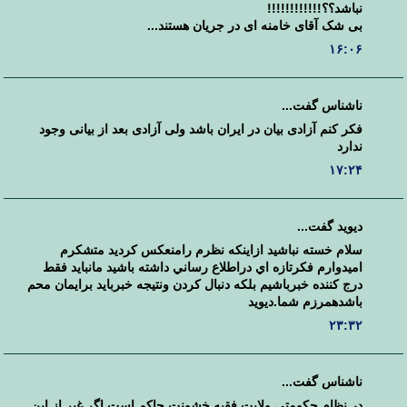
نباشد؟؟!!!!!!!!!!!!
بی شک آقای خامنه ای در جریان هستند...
۱۶:۰۶
ناشناس گفت...
فکر کنم آزادی بیان در ایران باشد ولی آزادی بعد از بیانی وجود
ندارد
۱۷:۲۴
ديويد گفت...
سلام خسته نباشيد ازاينكه نظرم رامنعكس كرديد متشكرم
اميدوارم فكرتازه اي دراطلاع رساني داشته باشيد مانبايد فقط
درج كننده خبرباشيم بلكه دنبال كردن ونتيجه خبربايد برايمان محم
باشدهمرزم شما.ديويد
۲۳:۳۲
ناشناس گفت...
در نظام حکومتی ولایت فقیه خشونت حاکم است اگر غیر از این