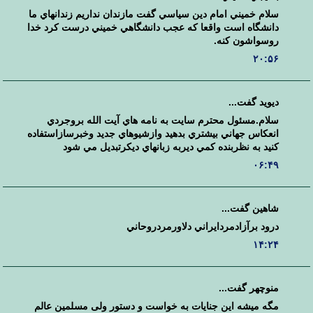
سلام خميني امام دين سياسي گفت مازندان نداريم زندانهاي ما
دانشگاه است واقعا که عجب دانشگاهي خميني درست کرد خدا
روسواشون کنه.
۲۰:۵۶
ديويد گفت...
سلام.مسئول محترم سايت به نامه هاي آيت الله بروجردي
انعكاس جهاني بيشتري بدهيد وازشيوهاي جديد وخبرسازاستفاده
كنيد به نظربنده كمي ديربه زبانهاي ديكرتبديل مي شود
۰۶:۴۹
شاهين گفت...
درود برآزادمردايراني دلاورمردروحاني
۱۴:۲۴
منوچهر گفت...
مگه میشه این جنایات به خواست و دستور ولی مسلمین عالم