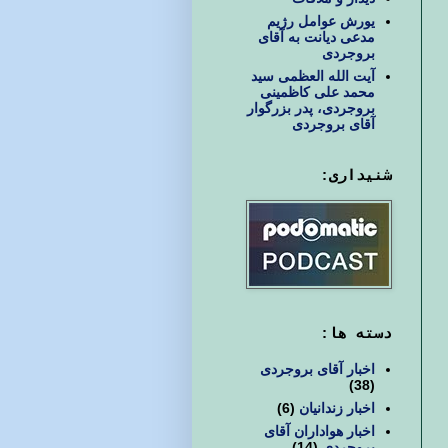
یورش عوامل رژیم
مدعی دیانت به آقای
بروجردی
آیت الله العظمی سید
محمد علی کاظمینی
بروجردی، پدر بزرگوار
آقای بروجردی
شنیداری:
دسته ها:
اخبار آقای بروجردی
(38)
اخبار زندانیان
(6)
اخبار هواداران آقای
بروجردی
(14)