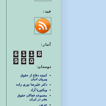
فید:
آمار:
6
1
1
8
9
6
0
دوستان:
کمیته دفاع از حقوق
پیروان ادیان
دكتر عليرضا نوري زاده
ويكتوريا آزاد
مجموعه فعالان حقوق
بشر در ایران
جرس