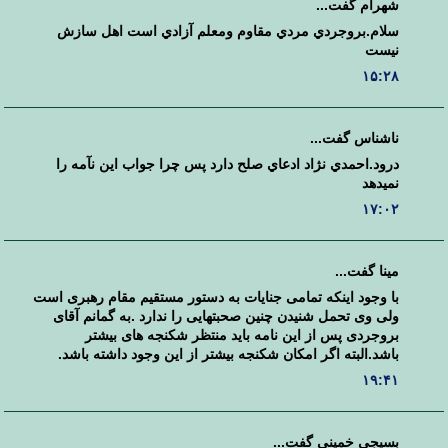
شهرام گفت...
سلام.بروجردي مردي مقاوم ومعلم آزادي است اهل سازش
نيست
۱۵:۲۸
ناشناس گفت...
درود.احمدي نژاد ادعاي صلح دارد پس چرا جواب اين نآمه را
نميدهد
۱۷:۰۲
مینا گفت...
با وجود اینکه تمامی جنایات به دستور مستقیم مقام رهبری است
ولی وی تحمل شنیدن چنین صحبتهایی را ندارد .به گمانم آقای
بروجردی پس از این نامه باید منتظر شکنجه های بیشتر
باشد.البته اگر امکان شکنجه بیشتر از این وجود داشته باشد.
۱۹:۴۱
بسيجي خميني گفت...