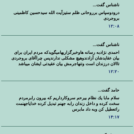
ناشناس گفت...
درودوسپاس برروحانی ظلم ستیزآیت الله سیدحسین کاظمینی
بروجردی
۱۲:۰۸
ناشناس گفت...
احمدی نژادبه رسانه هاوخبرگزاریهامیگویدکه مردم ایران برای
بیان عقایدشان آزادندوهیچ مشکلی ندارندپس چراآقای بروجردی
تاالان درزندان است وتنهاجرمش بیان عقیدتی ایشان میباشد
۱۲:۲۰
حامد گفت...
سلام مابا يك نظام بيرحم سروكارداريم كه بيرون رابرمردم
سخت كرده و داخل زندان رابه جهنم تبديل كرده خداياجهنمت
راتعطيل كن وبه داد مابرس
۱۴:۱۷