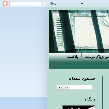
دیو پژواکِ دوست
پادکست
جستجوی صفحات:
وبگاه :