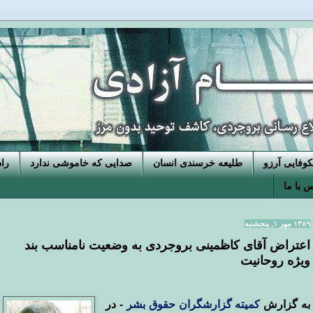
فایی آرزو
طلیعه خرسندی انسان
صدایی که خاموشی ندارد
را
 با ما
۱۳۸۹ مهر ۱, پنجشنبه
اعتراض آقای کاظمینی بروجردی به وضعیت نامناسب بند
ویژه روحانیت
به گزارش
کمیته گزارشگران حقوق بشر
- در