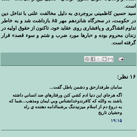
است
.
سید حسین کاظمینی بروجردی به دلیل مخالفت علنی با تداخل
دین
در حکومت، در سحرگاه شانزدهم مهر ۸۵ بازداشت شد و به خاطر
تداوم
افشاگری و پافشاری روی عقاید خود، تاکنون از حقوق اولیه در
زندان محروم
بوده و «بارها مورد ضرب و شتم و سوء قصد» قرار
گرفته است
.
۱۶ نظر:
سامان طرفدارحق و دشمن باطل گفت...
اگه هرجاي اين دنيا ادم كشي كنن ورفتارهاي ضد انساني داشته
باشند به والله كه كافرندوخدانشناس وبي ايمان ومذهب...شما كه
به دروغ دم از اسلام ميزنيدننگ برشماادامه دهننده ي راه
وحشيان تاريخ
۱۹:۱۵