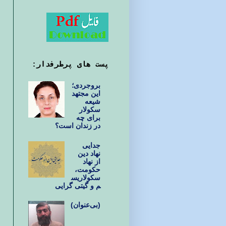
پست های پرطرفدار:
بروجردی؛
این مجتهد
شیعه
سکولار
برای چه
در زندان است؟
جدایی
نهاد دین
از نهاد
حکومت،
سکولاریس
م و گیتی گرایی
(بی‌عنوان)