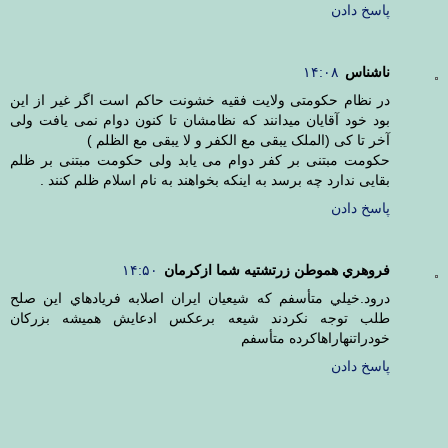
پاسخ دادن
ناشناس
۱۴:۰۸
در نظام حکومتی ولایت فقیه خشونت حاکم است اگر غیر از این
بود خود آقایان میدانند که نظامشان تا کنون دوام نمی یافت ولی
آخر تا کی (الملک یبقی مع الکفر و لا یبقی مع الظلم )
حکومت مبتنی بر کفر دوام می یابد ولی حکومت مبتنی بر ظلم
بقایی ندارد چه برسد به اینکه بخواهند به نام اسلام ظلم کنند .
پاسخ دادن
فروهري هموطن زرتشتيه شما ازكرمان
۱۴:۵۰
درود.خيلي متأسفم كه شيعيان ايران اصلابه فريادهاي اين صلح
طلب توجه نكردند شيعه برعكس ادعايش هميشه بزركان
خودراتنهاراهاكرده متأسفم
پاسخ دادن