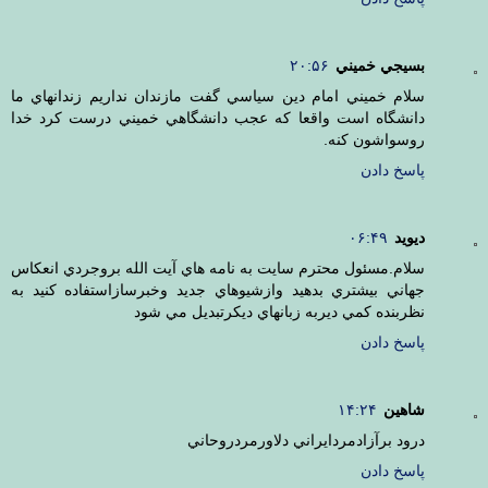
بسيجي خميني
۲۰:۵۶
سلام خميني امام دين سياسي گفت مازندان نداريم زندانهاي ما
دانشگاه است واقعا که عجب دانشگاهي خميني درست کرد خدا
روسواشون کنه.
پاسخ دادن
ديويد
۰۶:۴۹
سلام.مسئول محترم سايت به نامه هاي آيت الله بروجردي انعكاس
جهاني بيشتري بدهيد وازشيوهاي جديد وخبرسازاستفاده كنيد به
نظربنده كمي ديربه زبانهاي ديكرتبديل مي شود
پاسخ دادن
شاهين
۱۴:۲۴
درود برآزادمردايراني دلاورمردروحاني
پاسخ دادن