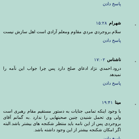
پاسخ دادن
شهرام
۱۵:۲۸
سلام.بروجردي مردي مقاوم ومعلم آزادي است اهل سازش نيست
پاسخ دادن
ناشناس
۱۷:۰۲
درود.احمدي نژاد ادعاي صلح دارد پس چرا جواب اين نآمه را
نميدهد
پاسخ دادن
مینا
۱۹:۴۱
با وجود اینکه تمامی جنایات به دستور مستقیم مقام رهبری است
ولی وی تحمل شنیدن چنین صحبتهایی را ندارد .به گمانم آقای
بروجردی پس از این نامه باید منتظر شکنجه های بیشتر باشد.البته
اگر امکان شکنجه بیشتر از این وجود داشته باشد.
پاسخ دادن