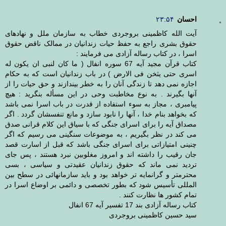
احسان
۲۳:۵۴
آیت الله کاظمینی بروجردی خطاب به سازمان ملل و نهادهای
حقوق بشری راجع به حفظ حیات زندانیان در ممالک ناقض حقوق
اسرا ، در کتاب رساله آزادی می فرمایند :
کتاب قرآن مجید آیه 67 سوره انفال ( ما کان لنبی ان یکون له
اسری حتی یثخن فی الارض ) در باب زندانیان است که به حکام
اجازه نمی دهد تا زندگی آنان را به خطر بیندازند و حق حیات را از
آنها بگیرند . به نوع مخاطبت وحی در این مسأله بنگرید : هیچ
پیامبری ، مجاز به سوء استفاده از قدرت در باب اسرا نمی باشد
که بخواهد بنام خدا ، آنها را نابود سازد و مانع تنفسشان گردد . اگر
مصداق آیه را برای اسرای جنگی که با سیاق این کلام قرانی صدق
می کند در نظر بگیریم ، به موضوعات سنگینی می رسیم که اگر
چنینی امتیازاتی برای اسرای جنگی باشد که قبل از اسارت قصد
جان رقیب را داشته اند و امروز مغلوبین نبرد هستند ، پس جای
تردید نمی ماند که حقوق زندانیان عقیدتی و سیاسی ، بسی
محترمتر و گرانمایه تر خواهد بود و باید سازمانهائی در سطح بین
المللی تأسیس شود که بطور تخصصی و دائمی بر اوضاع اسرا در
تمام کشور ها نظارت کنند .
کتاب رساله آزادی بند 17 تفسیر آیه 67 انفال
سید حسین کاظمینی بروجردی