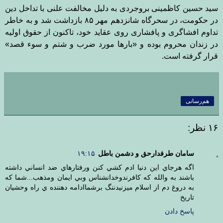
سید حسین کاظمینی بروجردی به دلیل مخالفت علنی با تداخل
دین
در حکومت، در سحرگاه شانزدهم مهر ۸۵ بازداشت شد و به خاطر
تداوم
افشاگری و پافشاری روی عقاید خود، تاکنون از حقوق اولیه
در زندان محروم
بوده و «بارها مورد ضرب و شتم و سوء قصد»
قرار گرفته است
.
هم‌رسانی
۱۶ نظر:
سامان طرفدارحق و دشمن باطل
۱۹:۱۵
اگه هرجاي اين دنيا ادم كشي كنن ورفتارهاي ضد انساني داشته
باشند به والله كه كافرندوخدانشناس وبي ايمان ومذهب...شما كه
به دروغ دم از اسلام ميزنيدننگ برشماادامه دهننده ي راه وحشيان
تاريخ
پاسخ دادن