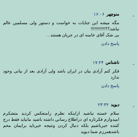
منوچهر
۱۶:۰۶
مگه میشه این جنایات به خواست و دستور ولی مسلمین عالم
نباشد؟؟!!!!!!!!!!!!
بی شک آقای خامنه ای در جریان هستند...
پاسخ دادن
ناشناس
۱۷:۲۴
فکر کنم آزادی بیان در ایران باشد ولی آزادی بعد از بیانی وجود
ندارد
پاسخ دادن
ديويد
۲۳:۳۲
سلام خسته نباشيد ازاينكه نظرم رامنعكس كرديد متشكرم
اميدوارم فكرتازه اي دراطلاع رساني داشته باشيد مانبايد فقط درج
كننده خبرباشيم بلكه دنبال كردن ونتيجه خبربايد برايمان محم
باشدهمرزم شما.ديويد