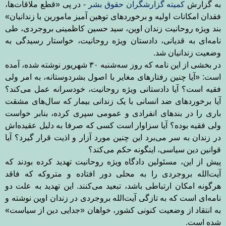
به گزارش
کمیته گزارشگران حقوق بشر
- در پی «قطع ملاقات‌ها،
فقدان
امکانات اولیه و برخوردهای توهین آمیز مامورین با زندانیان»
بند ویژه
روحانیت زندان اوین، سید حسین کاظمینی بروجردی، طی
نامه‌ای به قدیانی،
دادستان ویژه روحانیت، خواستار رسیدگی به
وضعیت زندانیان شد
.
در بخشی از این نامه که روز سه‌شنبه ۳۰ شهریور نوشته شده،
آمده
است: «آیا چنین رفتارهای مغایر با اصول بشردوستانه، به امر ولی
فقیه
است؟ آیا دادستانی ویژه روحانیت، خودسرانه عمل می‌کند؟
آیا برخوردهای ضد
انسانی با یک زندانی بیمار که سال‌های مشقت
باری را در بندهای انفرادی و
عمومی سپری کرده، بنابر خواست
ولی فقیه بوده؟ آیا سزاوار است کسی که صرفا
به دلیل عقیده‌اش
در زندان به سر می‌برد این چنین مورد آزار و اذیت قرار
گیرد؟ آیا
قوانین دین سیاسی، اینگونه حکم می‌کند؟
پیش از این، مسئولین دادگاه ویژه روحانیت تهدید کرده‌
بودند که
آیت‌الله بروجردی را به محلی دور افتاده و متروکه که فاقد
هرگونه
امکان ارتباطی باشد، تبعید می‌کنند. این تهدید به علت دو
نامه‌ای است که به
تازگی آیت‌الله بروجردی در زندان اوین نوشته و
به انتقاد از وضعیت کنونی
کشور، خواهان «جدایی دین از سیاست»
شده است
.