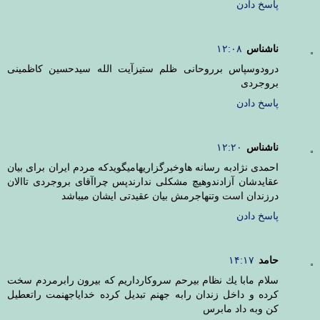
پاسخ دادن
ناشناس
۱۲:۰۸
درودوسپاس برروحانی ظلم ستیزآیت الله سیدحسین کاظمینی
بروجردی
پاسخ دادن
ناشناس
۱۲:۲۰
احمدی نژادبه رسانه هاوخبرگزاریهامیگویدکه مردم ایران برای بیان
عقایدشان آزادندوهیچ مشکلی ندارندپس چراآقای بروجردی تاالان
درزندان است وتنهاجرمش بیان عقیدتی ایشان میباشد
پاسخ دادن
حامد
۱۴:۱۷
سلام مابا يك نظام بيرحم سروكارداريم كه بيرون رابرمردم سخت
كرده و داخل زندان رابه جهنم تبديل كرده خداياجهنمت راتعطيل
كن وبه داد مابرس