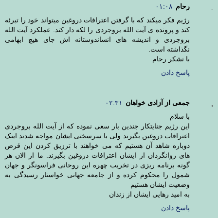
رحام
۰۱:۰۸
رژیم فکر میکند که با گرفتن اعترافات دروغین میتواند خود را تبرئه
کند و پرونده ی آیت الله بروجردی را لکه دار کند. عملکرد آیت الله
بروجردی و اندیشه های انساندوستانه اش جای هیچ ابهامی
نگذاشته است.
با تشکر رحام
پاسخ دادن
جمعی از آزادی خواهان
۰۲:۳۱
با سلام
این رژیم جنایتکار جندین بار سعی نموده که از آیت الله بروجردی
اعترافات دروغین بگیرند ولی با سرسختی ایشان مواجه شدند اینک
دوباره شاهد آن هستیم که می خواهند با ترزیق کردن این قرص
های روانگردان از ایشان اعترافات دروغین بگیرند. ما از الان هر
گونه برنامه ریزی در تخریب چهره این روحانی فراسونگر و جهان
شمول را محکوم کرده و از جامعه جهانی خواستار رسیدگی به
وضعیت ایشان هستیم
به امید رهایی ایشان از زندان
پاسخ دادن