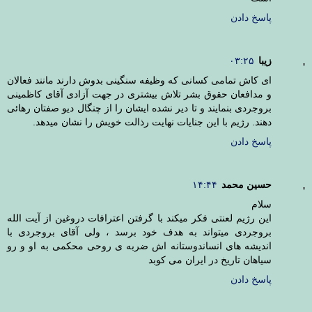
پاسخ دادن
زیبا
۰۳:۲۵
ای کاش تمامی کسانی که وظیفه سنگینی بدوش دارند مانند فعالان
و مدافعان حقوق بشر تلاش بیشتری در جهت آزادی آقای کاظمینی
بروجردی بنمایند و تا دیر نشده ایشان را از چنگال دیو صفتان رهائی
دهند. رژیم با این جنایات نهایت رذالت خویش را نشان میدهد.
پاسخ دادن
حسین محمد
۱۴:۴۴
سلام
این رژیم لعنتی فکر میکند با گرفتن اعترافات دروغین از آیت الله
بروجردی میتواند به هدف خود برسد ، ولی آقای بروجردی با
اندیشه های انساندوستانه اش ضربه ی روحی محکمی به او و رو
سیاهان تاریخ در ایران می کوبد
پاسخ دادن