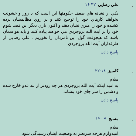
علي رضايي
۱۶:۳۲
يكي از نشانه هاي ضعف حكومتها اين است كه با زور و خشونت
بخواهند كارهاي خود را توجيح كنند و بر روي مظالمشان پرده
كشيده و خود را مبري نشان دهند و اكنون باري ديگر اين قصد شوم
خود را بر آيت الله بروجردي مي خواهند پياده كنند و بايد هواسمان
باشد كه هيچوقت گول اين نامردان را نخوريم . علي رضايي از
طرفداران آيت الله بروجردي
پاسخ دادن
کامبیز
۲۲:۱۸
سلام
به امید اینکه آیت الله بروجردی هر چه زودتر از بند عدو خارج شده
و دشمن را سر جای خود بنشاند.
پاسخ دادن
مسیح
۱۲:۰۹
سلام
امیدوارم هرچه سریعتر به وضعیت ایشان رسیدگی شود