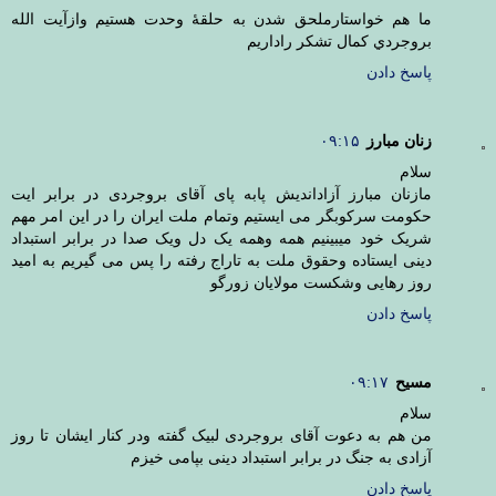
ما هم خواستارملحق شدن به حلقۀ وحدت هستيم وازآيت الله
بروجردي كمال تشكر راداريم
پاسخ دادن
زنان مبارز
۰۹:۱۵
سلام
مازنان مبارز آزاداندیش پابه پای آقای بروجردی در برابر ایت
حکومت سرکوبگر می ایستیم وتمام ملت ایران را در این امر مهم
شریک خود میبینیم همه وهمه یک دل ویک صدا در برابر استبداد
دینی ایستاده وحقوق ملت به تاراج رفته را پس می گیریم به امید
روز رهایی وشکست مولایان زورگو
پاسخ دادن
مسیح
۰۹:۱۷
سلام
من هم به دعوت آقای بروجردی لبیک گفته ودر کنار ایشان تا روز
آزادی به جنگ در برابر استبداد دینی بپامی خیزم
پاسخ دادن