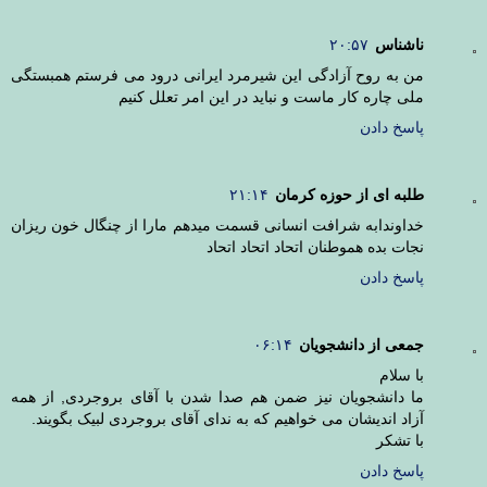
ناشناس
۲۰:۵۷
من به روح آزادگی این شیرمرد ایرانی درود می فرستم همبستگی
ملی چاره کار ماست و نباید در این امر تعلل کنیم
پاسخ دادن
طلبه ای از حوزه کرمان
۲۱:۱۴
خداوندابه شرافت انسانی قسمت میدهم مارا از چنگال خون ریزان
نجات بده هموطنان اتحاد اتحاد اتحاد
پاسخ دادن
جمعی از دانشجویان
۰۶:۱۴
با سلام
ما دانشجویان نیز ضمن هم صدا شدن با آقای بروجردی, از همه
آزاد اندیشان می خواهیم که به ندای آقای بروجردی لبیک بگویند.
با تشکر
پاسخ دادن