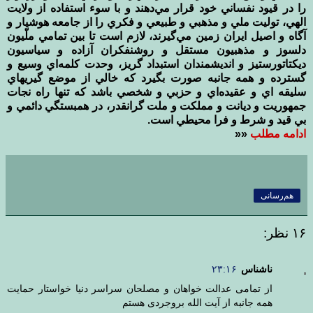
را در قيود نفساني خود قرار مي‌دهند و با سوء استفاده از ولايت
الهي، توليت ملي و مذهبي و طبيعي و فكري را از جامعه هوشيار و
آگاه و اصيل ايران زمين مي‌گيرند، لازم است تا بين تمامي ملّيون
دلسوز و مذهبيون مستقل و روشنفكران آزاده و سياسيون
ديكتاتور‌ستيز و انديشمندان استبداد گريز، وحدت كلمه‌اي وسيع و
گسترده و همه جانبه صورت بگيرد كه خالي از موضع گيريهاي
سليقه اي و عقيده‌اي و حزبي و شخصي باشد كه تنها راه نجات
جمهوريت و ديانت و مملكت و ملت گرانقدر، در همبستگي دائمي و
بي قيد و شرط و فرا محيطي است.
ادامه مطلب
««
هم‌رسانی
۱۶ نظر:
ناشناس
۲۳:۱۶
از تمامی عدالت خواهان و مصلحان سراسر دنیا خواستار حمایت
همه جانبه از آیت الله بروجردی هستم