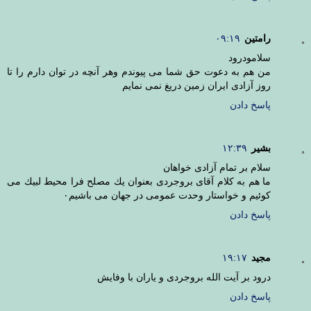
رامتین
۰۹:۱۹
سلامودرود
من هم به دعوت حق شما می پیوندم وهر آنچه در توان دارم را تا
روز آزادی ایران زمین دریغ نمی نمایم
پاسخ دادن
بشير
۱۲:۳۹
سلام بر تمام آزادى خواهان
ما هم به كلام آقاى بروجردى بعنوان يك مصلح فرا محيط لبيك مى
كوئيم و خواستار وحدت عمومى در جهان مى باشيم٠
پاسخ دادن
مجید
۱۹:۱۷
درود بر آیت الله بروجردی و یاران با وفایش
پاسخ دادن