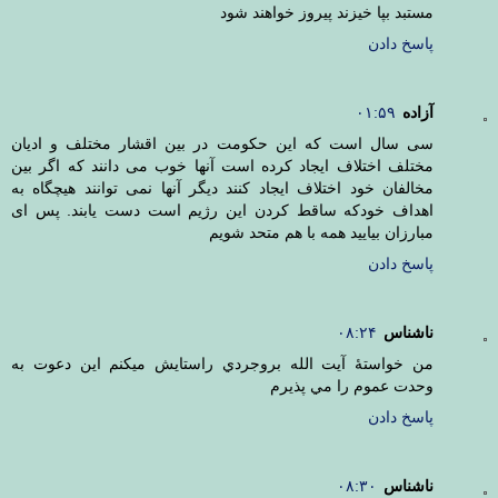
مستبد بپا خیزند پیروز خواهند شود
پاسخ دادن
آزاده
۰۱:۵۹
سی سال است که این حکومت در بین اقشار مختلف و ادیان
مختلف اختلاف ایجاد کرده است آنها خوب می دانند که اگر بین
مخالفان خود اختلاف ایجاد کنند دیگر آنها نمی توانند هیچگاه به
اهداف خودکه ساقط کردن این رژیم است دست یابند. پس ای
مبارزان بیایید همه با هم متحد شویم
پاسخ دادن
ناشناس
۰۸:۲۴
من خواستۀ آيت الله بروجردي راستايش ميكنم اين دعوت به
وحدت عموم را مي پذيرم
پاسخ دادن
ناشناس
۰۸:۳۰