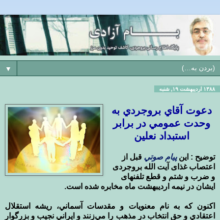
▼
۱۳۸۸ اردیبهشت ۱۹, شنبه
دعوت آقاي بروجردي به
وحدت عمومي در برابر
استبداد نعلين
توضیح : اين
پيام صوتي
قبل از
اعتصاب غذای آیت الله بروجردی
و ضرب و شتم و قطع تلفنهای
ایشان در نيمه ارديبهشت ماه مخابره شده است.
اكنون كه به نام معنويات و مقدسات آسماني، ريشه استقلال
اعتقادي و حق انتخاب در مذهب را مي‌زنند و ايراني نجيب و بزرگوار