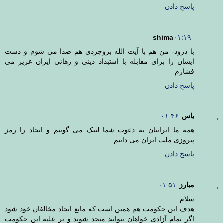
پاسخ دادن
shima
۰۱:۱۹
با درود- من هم با آیت الله بروجردی هم صدا می شوم و دست
ایشان را برای مقابله با استبداد دینی و رهائی ایران عزیز می
فشارم
پاسخ دادن
یاس
۰۱:۴۶
همه ما ایرانیان به دعوت شما لبیک می گوییم و اتحاد را رمز
پیروزی ملت ایران می دانیم
پاسخ دادن
مبارز
۰۱:۵۱
سلام
هدف این حکومت هم همین است که مانع اتحاد مخالفان خود شود
اگر تمام آزادی خواهان بتوانند متحد شوند و بر علیه این حکومت