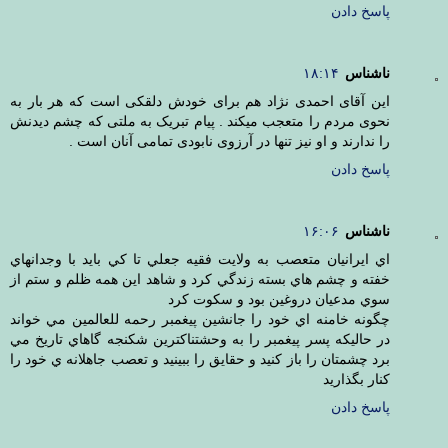
پاسخ دادن
ناشناس
۱۸:۱۴
این آقای احمدی نژاد هم برای خودش دلقکی است که هر بار به
نحوی مردم را متعجب میکند . پیام تبریک به ملتی که چشم دیدنش
را ندارند و او نیز تنها در آرزوی نابودی تمامی آنان است .
پاسخ دادن
ناشناس
۱۶:۰۶
اي ايرانيان متعصب به ولايت فقيه جعلي تا كي بايد با وجدانهاي
خفته و چشم هاي بسته زندگي كرد و شاهد اين همه ظلم و ستم از
سوي مدعيان دروغين بود و سكوت كرد
چگونه خامنه اي خود را جانشين پيغمبر رحمه للعالمين مي خواند
در حاليكه پسر پيغمبر را به وحشتناكترين شكنجه گاهاي تاريخ مي
برد چشمتان را باز كنيد و حقايق را ببينيد و تعصب جاهلانه ي خود را
كنار بگذاريد
پاسخ دادن