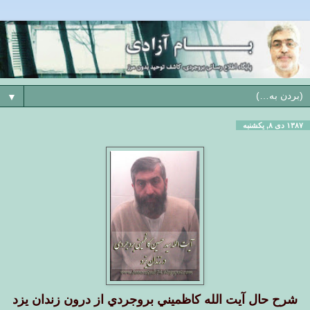
▼
۱۳۸۷ دی ۸, یکشنبه
شرح حال آيت الله كاظميني بروجردي از درون زندان يزد