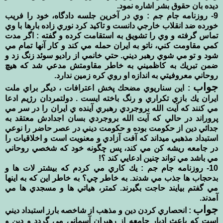
ديده بان حقوق بشر اشاره نمود.
9- روزنامه جام جم : وي در آخرين جلسه دادگاه، خود را فريب
خورده ضد انقلاب خارجي دانست و تاكيد كرد نوري زاده بارها با وي
تماس گرفته و وي را تشويق به استقامت كرده و گفته : اگر مدت
كمي مقاومت كني، ناتو به ايران حمله مي كند و كار آنها تمام مي
شود و تو مي شوي رهبر ديني. حتي خانمي از راديو سوئد زنگ زد و
ضمن تبريك به كاظميني به خاطر مقاومتش مدعي شد كه هيچ
روحاني معروفيتي به اندازه او روي كره زمين ندارد.
جواب
: اين سناريوي مضحك پخش اعترافات ، ديگر براي ملت
ايران يك بازي تكراري و رنگ باخته ايست . دولتمردان رژيم ادعا
مي كنند كه آيت الله بروجردي رهبري آينده ي ايران را در سر مي
پروراند در حالي كه آيت الله بروجردي بسان اجدادش معتقد به
جدائي دين از حكومت بوده و حكومت ديني در عصر حاضر را نوعي
استبداد مذهبي ميداند كه آفت آزادي و معنويت است و اخلاقيات را
در جامعه ريشه كن مي كند، پس چگونه خود كه شخصي روحاني
مي باشد مي تواند چنين ادعايي كند ؟!
10- روزنامه جام جم : يك كاري مي كردم كه بيشتر لات ها و
بدحجاب ها جذب مي شدند. به خاطر چي؟ به خاطر اين كه به اينها
مي گفتم بيايند حاجت بگيرند. كمتر، هياتي ها و مسجدي ها مي
آمدند.
جواب
: انحصاري كردن دين و مذهب از شاخصه بارز استبداد ديني
است كه باعث ادبار جامعه از رهبران آسماني مي گردد و دين و