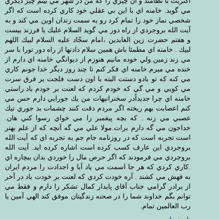
اكثريت با نظامند و آن چيزي را كه من در شهر مي بينم چيز ديگري
مي گويد. خامنه اي با اين بي عقلي خود كاري كرده است كه اگر
شخصي نماز خود را تمام كرد رو به سمت زندان اوين مي كند و به
آيت الله بروجردي از راه دور مي گويد السلام عليك يا فرزند بيست
و هفتم حضرت زين العابدين ،امام سجّاد عليه السلام لبيك اللهم
لبيك . خامنه اي مطمئا باش همين سلام دادنها از راه دور تورا با سر
مي زند زمين.ولي خوده مانيم هنوزم از ديوانگي خامنه اي دارم از
خنده مي ميرم.خامنه اي فكر كنم تا چند روز ديگر خدا جونم كاري
مي كنه كه تو بادو دستت البته با اون دست فلجت بر فرق سرت
مي كوبي و مي گي كه خودم كردم كه لعنت بر خودم باد.راستي
خامنه اي چرا جديداًدر سخنرانيهات من يك جورايي دارم حس مي
كنم اعصابت بهم ريخته اگر مردم دقت كنند چشمات بد جوري تيك
عصبي مي زنه . كه بچه پيغمبر را مي خواي رسوا كني هان.
خداجون مي گه دارم برات.مولا علي مي گه آنچه كه از علم بهتر
است تجربه است كه در روزنامه جام جم به تجربه اي كه آيت الله
بروجردي اين عارف كسب كرده است اشاره كرده ايد. آيت الله
بروجردي مي فرمودند كه اگر حرص مال را خوردي بدان بيچاره اي
.كاري كردي كه هر جا اسمت مي ياد آبا و اجدادت را مردم ايران
به فهش مي كشند . آره خودت كردي كه لعنت بر خودت باد در آخر
از برادر گرامي جناب آقاي پايدار كمال تشكر را دارم و فقط مي
توانم بگم خداوند شما را در صحنه زندگيتان موفق كند الهي آمين يا
رب العالمين تمام.