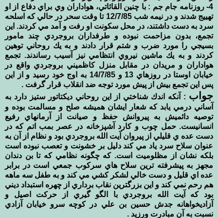
4- روزنامه جام جم : با چنين القائاتي، هواداران وي براي دفاع از او
تهييج شدند و در نيمه شب 12/7/85 تا وقت سحر در حالي كه اسلحه
سرد به دست داشتند، در محل سكونت او رفت و آمد مي كردند. اين
تجمع، بدون مزاحمت نبوده و طرفداران بروجردي چند مامور
بسيجي را مورد ضرب و شتم قرار دادند و به يك روحاني توهين
كردند و به يك ماشين نيروي انتظامي نيز آسيب رساندند. تجمع
هواداران و مريدان در مقابل منزل كاظميني بروجردي واقع در
خيابان اوستا در روزهاي 13 و 14/7/85 به اوج خود رسيد و از اين
پس اين تجمع بيش از پيش مورد توجه ضد انقلاب قرار گرفت .
جواب
: آنكه اندك شناختي از اين روحاني ديكتاتور ستيز دارد به
آساني درمي يابد كه شعار ايشان هميشه صلح و مسالمت بوده و
توصيه دائميش به پيروانش حفظ و صيانت از آرمانهاي رفيع
انسانيست. حمل چوب و كارد آشپزخانه در عصر بمب اتم كه در
دست عده ي قليلي از پيروان آيت الله بروجردي بود و نظام از آن به
عنوان سلاح سرد ياد مي كند دليل بر خشونت و تعصب نبوده است
بلكه نشان از مظلوميت است. كه چگونه نظامي كه تا بن دندان
مجهز به پيشرفته ترين سلاح هاي سركوب جمعي است در برابر
عده اي قليل و دست خالي لشكر كشي مي كند و به طفل سه ماهه
هم رحم نمي كند و اين بزرگترين نقاب برداري از چهره استبداد ديني
بود كه آيت الله بروجردي با الگو گيري از حركت اصيل و
آزاديخواهانه جدش حسين بن علي در كوچه سرو خيابان آزادي
نسبت به آن مبادرت ورزيد .