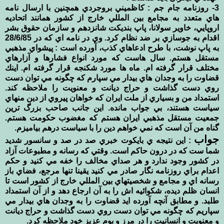
3- روزنامه جام جم : كاظميني بروجردي همچنين با ارسال نامه
هاي متعدد به مجامع بين المللي خارج از كشور همانند اتحاديه
اروپايي، خاوير سولانا، پاپ بنديكت شانزدهم و سازمان حقوق بشر
اقدام به جوسازي بر ضد نظام كرد. وي در نامه اي كه در 28/6/85
به پاپ نوشت، با طرح ادعاهاي كذب، آورده است : پيشواي مذهبي
مستقل هستم. سال هاست كه مورد انواع فشارها و آزارهاي
مختلف قرار گرفته ام. ماه ها مورد شكنجه قرار گرفته ام. اينك
قضاوت را به وجدان هاي بيدار مي سپارم كه چگونه مي توان دست
روي دست گذاشت و حراج ديانت و معنويت را ملاحظه كند.
استمداد من و بسياري از ملت ايران كه خواهان پيروي از دين منهاي
سياست هستند، بي جواب مانده. اين جانب صاحب بزرگ ترين
جمعيت مستقل مذهبي ايران هستم كه مغضوب حكومت هستم.
گناه من آن است كه نمي خواهم دين را با سياست درهم بياميزم.
جواب
: اين نتيجه ي بايكوت خبري صد در صد و سانسور شديد
شما ست كه در درون حاكم است. وقتي كه رسانه و مطبوعات آزاد
در كشور وجود ندارد و هر صداي مخالف را خفه مي كنيد و حكم
اعدام براي روزنامه نگار صادر مي كنيد يقينا تنها مرجع، فضاي باز
رسانه اي و مجامع و شخصيتهاي بين المللي خارج از كشور است تا
انسان ظلم ديده، شكوائيه اش را به آن ارجاع دهد و از آن استمداد
طلبد. و مطابق آنچه آورده ايد قضاوت را به وجدان هاي بيدار مي
سپاريم كه چگونه مي توان دست روي دست گذاشت و حراج ديانت
و معنويت و انسانيت را در مرز و بوم عزيز خود ملاحظه كرد.