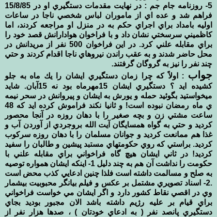
5- روزنامه جام جم : در نهايت مقدمات دستگيري او در 15/8/85
فراهم شد و عده اي از ماموران لباس شخصي ناجا در ساعات
اوليه بامداد براي اجراي حكم به در منزل او مراجعه كردند، اما
كاظميني سرسختي نشان داد و با فراخوان هوادارانش قصد خود را
براي مقابله علني كرد. در اين فراخوان 500 نفر از مريدانش در
محل حاضر شدند و به عقب راندن نيروهاي ناجا اقدام كردند و حتي
چند نفر را نيز به گروگان گرفتند.
جواب
: اولاً كه چرا زمان دستگيري ايشان را يك ماه به جلو
كشيده ايد ؟ دستگيري ايشان 15مهرماه بود نه 15آبان. شايد
ميخواستيد بگوئيد حمله و يورش به ايشان و پيروانش در سحر نيمه
ي ماه رمضان نبوده است! و ثانيا نكند فراموش كرده ايد كه 48
ساعت مشتي زن و بچه صغير را با دهان روزه در آنجا محصور
كرديد و حتي به گواه همسايگان آيت الله بروجردي از آوردن آب و
غذا هم ممانعت كرديد و جوانان مسلمان را با دهان روزه سركوب
كرديد. براستي كه روي حكومتهاي مستبد پيشين و طالبان را سفيد
كرديد! در ثاني ايشان هيچ گاه فراخواني براي مقابله علني با
حكومت را نداشت آن هم به چند دليل 1- اينكه ايشان همواره توصيه
به صلح و مسالمت داشته است فلذا چنين ادعايي كذب محض است
.2- اسناد تصويري مشتمل بر عكس و فيلم بيانگر محبوبيت بيشمار
وي در اقصي نقاط كشور دارد و اگر ايشان مي خواست فراخواني
براي قيام بر عليه رژيم داشته باشد الان مجبور بوديد بجاي
دستگيري پانصد نفر ( به ادعاي خودتان ) ، صدها هزار نفر از