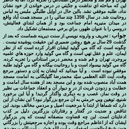
اين كه مباحثه اي نداشت و جدّيتي در درس خواندن از خود نشان
نداد، طلبه موفقي نشد. بااين حال در اوايل طلبگي ملبس به لباس
روحانيت شد. در سال 1358 چند سالي را در مسجد همت آباد واقع
در ميدان منيريه امام جماعت بود و از همان ابتداي فعاليتش،
دروسي را با عنوان ظهور، براي برخي مستمعان تشكيل داد.
جواب
: تحريف و وارونه نويسي از سنت ديرينه شماست كه بعد از
گذشت 29 سال بر هيچ روشن ضميري اين حقيقت پوشيده نيست .
چگونه است كه گاه مي گوئيد ايشان اقرار كرده است كه از نظر
ايمان، علم و عقل تهي است و گاه مي گوئيد وارد حوزه هاي علميه
بروجرد، تهران و قم شده و محضر درس استاداني را تجربه كرده.
گاه مي گوئيد بيسواد است و با روحانيت بيگانه و گاه مي گوئيد طلبه
موفقي نبوده است . و آيا ميدانيد که ايشان به إذن و دستور مرجع
وقت، آیت الله العظمی سیّد محمدرضا گلپایگانی به امامت مسجد
همت آباد منصوب شده بود و اين مسجد بعد از هفده سال امامت و
خطابت و زدودن غربت از در و دیوار آن و انعقاد جماعات بی نظیر
در وقت نماز، غصب و به دیگری واگذار گردید! و آيا اين برخورد
شنيع، توهين وبي حرمتي به آن مرجع بزرگوار نبود؟ اين نشان از اين
دارد كه شماها از ابتدا با مرجعيت اصيل و مردمي مخالف بوديد. اين
تناقض و ضديت در گفتار و رفتارتان بزرگترين دليل بر كذب
ادعايتان است. اين چه قضاوت منصفانه ايست كه پدر بزرگوار
ايشان كه از اعاظم مراجع وقت بوده و اجازه مرجعيتش را بزرگاني
چون شيخ ابوالحسن اصفهاني و آيت الله خوئي ، آيت الله بروجردي