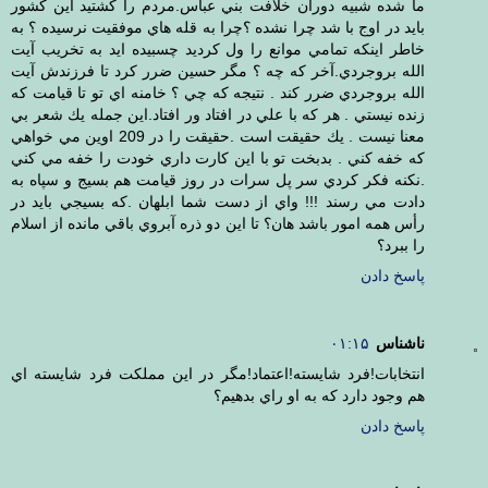
ما شده شبيه دوران خلافت بني عباس.مردم را كشتيد اين كشور
بايد در اوج با شد چرا نشده ؟چرا به قله هاي موفقيت نرسيده ؟ به
خاطر اينكه تمامي موانع را ول كرديد چسبيده ايد به تخريب آيت
الله بروجردي.آخر كه چه ؟ مگر حسين ضرر كرد تا فرزندش آيت
الله بروجردي ضرر كند . نتيجه كه چي ؟ خامنه اي تو تا قيامت كه
زنده نيستي . هر كه با علي در افتاد ور افتاد.اين جمله يك شعر بي
معنا نيست . يك حقيقت است .حقيقت را در 209 اوين مي خواهي
كه خفه كني . بدبخت تو با اين كارت داري خودت را خفه مي كني
.نكنه فكر كردي سر پل سرات در روز قيامت هم بسيج و سپاه به
دادت مي رسند !!! واي از دست شما ابلهان .كه بسيجي بايد در
رأس همه امور باشد هان؟ تا اين دو ذره آبروي باقي مانده از اسلام
را ببرد؟
پاسخ دادن
ناشناس
۰۱:۱۵
انتخابات!فرد شايسته!اعتماد!مگر در اين مملكت فرد شايسته اي
هم وجود دارد كه به او راي بدهيم؟
پاسخ دادن