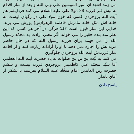
مي زنند اشهد ان امير المومنين علي ولي الله و بعد از نماز اقدام
به نبش قبر فرزند 28 مولا علي عليه السلام مي كنند.فردايشم هم
آيت الله بروجردي كسي كه خون مولا علي در رگهاي اوست به
خانه اش مثل خانه مادرش فاطمه الزهرا(س) يورش مي برند.
خدايي اين نماز قبول است ؟كلا هرگز. در آخر هر كسي كه اين
نظر منه بنده حقير را مي خواند اگر معني ارادت به محمّد رسول
الله را مي فهمد براي فرزند رسول الله كه در حال حاضر
مريدانش را اجازه نمي دهند تا او را آزادانه زيارت كنند و از اقامه
نماز فرزندش آيت الله بروجردي جلوگيري
مي كنند به نيّت پنج تن پنج صلوات به ياد حضرت آيت الله العظمي
آقا سيّد محمّد علي كاظميني بروجردي فرزند بيست و ششم
حضرت زين العابدين امام سجّاد عليه السلام بفرستد با تشكر از
آقاي پايدار
پاسخ دادن