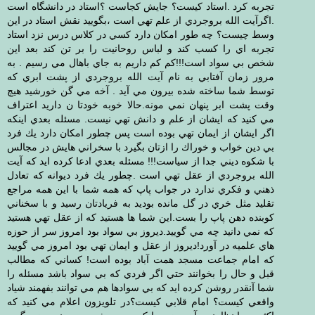
تجربه كرد .استاد كيست؟ جايش كجاست ؟استاد در دانشگاه است
.اگرآيت الله بروجردي از علم تهي است ،بگوييد نقش استاد در اين
وسط چيست؟ چه طور امكان دارد كسي در كلاس درس نزد استاد
تجربه اي را كسب كند و لباس روحانيت را بر تن كند بعد اين
شخص بي سواد است!!!كم كم داريم به جاي باهال مي رسيم . به
مرور زمان آفتابي به نام آيت الله بروجردي از پشت ابري كه
توسط شما ساخته شده بيرون مي آيد . آخه مي گن خورشيد هيچ
وقت پشت ابر پنهان نمي مونه.حالا خوبه خودتا ن داريد اعتراف
مي كنيد كه ايشان از علم و دانش تهي نيست. مسئله بعدي اينكه
اگر ايشان از ايمان تهي بوده است پس چطور امكان دارد يك فرد
بي دين خواب و خوراك را ازتان بگيرد با سخراني هايش در مجالس
با شكوه ديني جدا از سياست!!! مسئله بعدي ادعا كرده ايد كه آيت
الله بروجردي از عقل تهي است .چطور يك فرد ديوانه كه تعادل
ذهني و فكري ندارد در جواب پاپ كه همه شما با اين همه مراجع
تقليد مثل خري در گل مانده بوديد به فريادتان رسيد و با سخناني
كوبنده دهن پاپ را بست.اين شما ها هستيد كه از عقل تهي هستيد
كه نمي دانيد چه مي گوييد.ديروز بي سواد بود امروز سر از حوزه
هاي علميه در آورد!ديروز از عقل و ايمان تهي بود امروز مي گوييد
كه امام جماعت مسجد همت آباد بوده است! كساني كه مطالب
قبل و حال را بخوانند حتي اگر فردي كه بي سواد باشد مسئله را
شما آنقدر روشن كرده ايد كه بي سوادها هم مي توانند بفهمند شياد
واقعي كيست؟ امام قلابي كيست؟در تلويزون اعلام مي كنيد كه