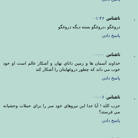
ناشناس
۰۱:۴۶
دروغگو ،دروغگو بسته ديگه دروغگو
پاسخ دادن
ناشناس
۰۰:۰۰
خداوند آسمان ها و زمين داناي نهان و آشكار عالم است او خود
خوب مي داند كه چطور دروغهايتان را آشكار كند
پاسخ دادن
ناشناس
۰۰:۰۶
حزب الله ! آيا خدا اين نيروهاي خود سر را براي حملات وحشيانه
مي فرستد؟
پاسخ دادن