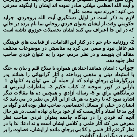
و آيت الله العظمي ميلاني صادر نموده اند ايشان را اينگونه معرفي
مي كنيد : فرزند سيد محمد علي!!
لازم به ذكر است در اوايل دستگيري آيت الله بروجردي، جرايد
حكومتي وقت از ايشان بعنوان فردي روحاني نما نام برده در حالي
كه در اين جا اعتراف مي كنند ايشان تحصيلات حوزوي داشته است
.
2- روزنامه جام جم : در كنار اين اقدامات، از فعاليت هاي فرهنگي
هم غافل نبود و سعي مي كرد به مناسبتي در موضوعات مختلف
مقاله اي بنويسد و در نظر مردم، خود را به عنوان فردي صاحب
نظر جلوه دهد.
جواب
: ايشان همانند اجدادش همواره با سلاح قلم و بيان به جنگ
با استبداد ديني و مذهبي پرداخته و آثار گرانبهائي را همانند پدر
بزرگوارشان برجاي نهاده كه از جمله آن مي توان به كتابهاي 1-
باراني در كوير سوخته 2- كتاب حكيم 3- مناظرات اينترنتي 4-
درمانگاهي براي تو 5- رساله آزادي و همچنين ده ها مقالات ديگر
اشاره نمود كه با رجوع به هر يك از اين آثار بي نظير در مي يابيد كه
ايشان در خيلي از مسائل اختصاصي، صاحب نظر بوده اند و گواه بر
اين مدعا اسناد و آثاريست كه از خود برجاي نهاده است. در هر حال
آنچه كه فردي را در ديدگاه جامعه بعنوان فردي صاحب نظر
معرفي مي كند آثار قلمي و كلامي ايشان است و نه ادعا؛ لذا با در
نظر گرفتن آثار قلمي و كلامي برجاي مانده از ايشان، قضاوت را بر
عهده ي ديگران بايد گذاشت .