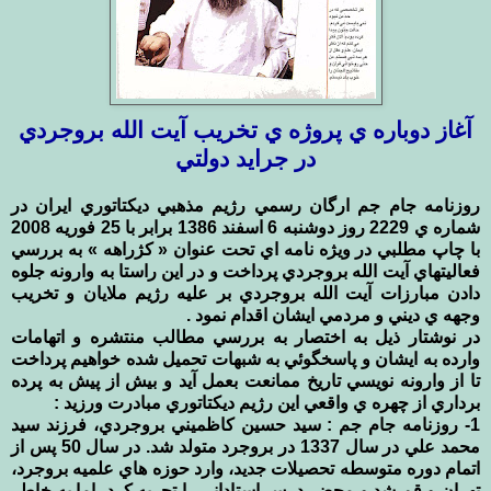
آغاز دوباره ي پروژه ي تخريب آيت الله بروجردي
در جرايد دولتي
روزنامه جام جم ارگان رسمي رژيم مذهبي ديكتاتوري ايران در
شماره ي 2229 روز دوشنبه 6 اسفند 1386 برابر با 25 فوريه 2008
با چاپ مطلبي در ويژه نامه اي تحت عنوان « كژراهه » به بررسي
فعاليتهاي آيت الله بروجردي پرداخت و در اين راستا به وارونه جلوه
دادن مبارزات آيت الله بروجردي بر عليه رژيم ملايان و تخريب
وجهه ي ديني و مردمي ايشان اقدام نمود .
در نوشتار ذيل به اختصار به بررسي مطالب منتشره و اتهامات
وارده به ايشان و پاسخگوئي به شبهات تحميل شده خواهيم پرداخت
تا از وارونه نويسي تاريخ ممانعت بعمل آيد و بيش از پيش به پرده
برداري از چهره ي واقعي اين رژيم ديكتاتوري مبادرت ورزيد :
1- روزنامه جام جم : سيد حسين كاظميني بروجردي، فرزند سيد
محمد علي در سال 1337 در بروجرد متولد شد. در سال 50 پس از
اتمام دوره متوسطه تحصيلات جديد، وارد حوزه هاي علميه بروجرد،
تهران و قم شد و محضر درس استاداني را تجربه كرد، اما به خاطر