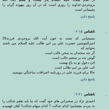
بروجردي:خداوند را روزي است كه در آن روز بيهوده گران را
پشيماني است
پاسخ دادن
ناشناس
۰۲:۱۵
بسيجياني كه تشنه به خون آيت الله بروجردي فرزند29
اميرالمومنين حضرت علي بن ابي طالب عليه السلام مي باشند
بخوانند كه
گر چه سخندان به سخن غالب است
گوش بده بر سخنم جالب است
اذن دخول تو به باغ بهشت
حُب علي بن ابي طالب است
حالا براي فرزند علي در روزنامه اعترافات ساختگي بنويسيد
پاسخ دادن
ناشناس
۰۲:۲۱
احمدي نژاد در سخنراني هاي خود گفت كه ما بايد طعم عدالت را
به مردم بچشانيم! كدام عدالت ؟ كدام سهام عدالت؟ آهان فهميدم