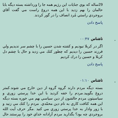
29ساله كه بوي جنايات اين رژيم همه جا را ورداشته بسته ديگه بابا
حالمان را بهم زديد با اين همه دروغ راست مي گفت آقاي
بروجردي راستي مُرد انصاف را در گور كردند.
پاسخ دادن
ناشناس
۰۰:۴۷
اگر در كربلا نبوديم و كشته شدن حسين را با چشم سر نديديم ولي
فرزند حسين را ديديم كه چطور كتك مي زديد و حال با چشم دل
كربلا و حسين را درك كرديم
پاسخ دادن
ناشناس
۰۱:۱۰
بسته ديگه مردم دارند گروه گروه از دين خارج مي شوند.كمتر
دروغ بگوييد.مردم را خفه كرديد با اين خدا پرستي زوري و
سياسيتون مردم حالشون از دين سياسي بهم مي خوره بسته ديگه
اين همه كثافت كاري به نام دين محمّدي. مردم را كتك مي زنيد و
با زور وادار به خدا پرستي زوري مي كنيد .مگر حرف آيت الله
بروجردي چه بود؟ بگذاريد مردم آزادانه خداي خود را بپرستند.حال