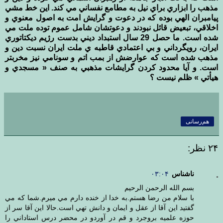
مذهب را ابزاري براي نيل به مطامع نفساني مي كند. اين خط مشي
پيامبران الهي بوده كه در دعوت و گرايش امت به اصول معنوي و
اخلاقي، تبعيض قائل نبودند و دعوتشان شامل عموم توده ملت مي
شده است. ما حصل 29 سال استبداد ديني بدست رژيم ديكتاتوري
ايران، رويگرداني و بي اعتمادي قاطبه ي ملت ايران نسبت دين و
مذهب شده است كه عوارضش از بمب اتم و سونامي نيز مخربتر
است. و آيا محدود كردن گرايشات مذهبي به صنف « مسجدي و
هيأتي » ظلم نيست ؟
هم‌رسانی
۲۴ نظر:
ناشناس
۰۳:۰۴
بسم الله الرحمن الرحيم
با سلام من رضا هستم.به خدا از خنده دارم مي ميرم.شما كه مي
گفتيد اين آقا از عقل و ايمان و دانش تهي است.حالا اين آقا سر از
حوزه علميه بروجرد و قم در آوردو در محضر درس استاداني را