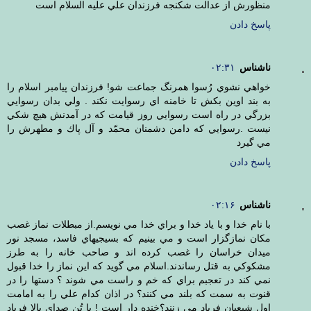
منظورش از عدالت شكنجه فرزندان علي عليه السلام است
پاسخ دادن
ناشناس
۰۲:۳۱
خواهي نشوي رُسوا همرنگ جماعت شو! فرزندان پيامبر اسلام را
به بند اوين بكش تا خامنه اي رسوايت نكند . ولي بدان رسوايي
بزرگي در راه است رسوايي روز قيامت كه در آمدنش هيچ شكي
نيست .رسوايي كه دامن دشمنان محمّد و آل پاك و مطهرش را
مي گيرد
پاسخ دادن
ناشناس
۰۲:۱۶
با نام خدا و با ياد خدا و براي خدا مي نويسم.از مبطلات نماز غصب
مكان نمازگزار است و مي بينيم كه بسيجيهاي فاسد، مسجد نور
ميدان خراسان را غصب كرده اند و صاحب خانه را به طرز
مشكوكي به قتل رساندند.اسلام مي گويد كه اين نماز را خدا قبول
نمي كند در تعجبم براي كه خم و راست مي شوند ؟ دستها را در
قنوت به سمت كه بلند مي كنند؟ در اذان كدام علي را به امامت
اول شيعيان فرياد مي زنند؟خنده دار است ! با تُن صداي بالا فرياد