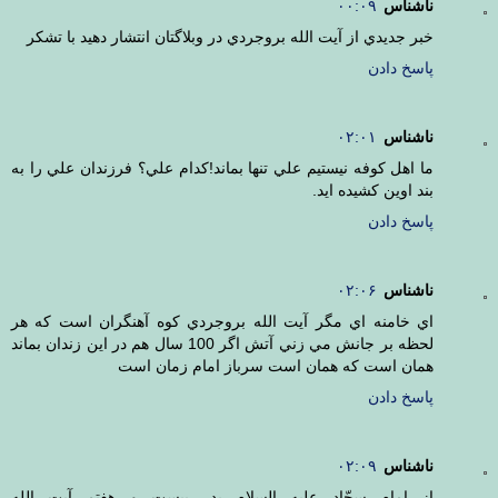
ناشناس
۰۰:۰۹
خبر جديدي از آيت الله بروجردي در وبلاگتان انتشار دهيد با تشكر
پاسخ دادن
ناشناس
۰۲:۰۱
ما اهل كوفه نيستيم علي تنها بماند!كدام علي؟ فرزندان علي را به
بند اوين كشيده ايد.
پاسخ دادن
ناشناس
۰۲:۰۶
اي خامنه اي مگر آيت الله بروجردي كوه آهنگران است كه هر
لحظه بر جانش مي زني آتش اگر 100 سال هم در اين زندان بماند
همان است كه همان است سرباز امام زمان است
پاسخ دادن
ناشناس
۰۲:۰۹
از امام سجّاد عليه السلام پدر بيست و هفتم آيت الله