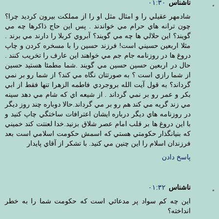
ناشناس
۰۱:۳۰
شادمهر عقيلي را و امثال مثل او را از مملكت بيرون كرديد چرا؟
چون ترانه هاي حرام مي خواندند . پس اين حاج ذاكرها چه مي
گويند؟ اين حلالي ها چه مي گويند؟ آبروي كربلا را دارند مي برند .
مثلا اربعين حسيني است! فرزند حسين را با مسخره كردن و چاپ
دروغ ها در روزنامه جام جم مي خواهند اين عارف را تخريب كنند .
حال در اربعين حسين حسين مي گويند .شما مطمئا هستيد حسين
از شما رازي است ؟ به صورتتان نگاه مي كند؟ از شما رو بر نمي
گرداند؟ به قول آيت الله بروجردي فاطمه الزهرا تنها فقط از ابي
بكر و عمر رو بر نمي گرداند . از شيعه اي كه شام مي دهد سينه
مي زند گريه مي كند هم رو بر مي گرداند.حالا دوباره چند روز ديگر
در روزنامه هاي ديگر درباره ايشان اعترافات ساختگي چاپ كنيد و
با اين دروغ ها بر قلب امام عصر شلاق بزنيد.خدا لعنتت كند خميني
كه بنيانگذار حكومتي هستي كه اسمش حكومت اسلامي است بعد
فرزندان اسلام را اين چنين مي كنيد. با تشكر از آقاي پايدار
پاسخ دادن
ناشناس
۰۱:۳۲
اين چه كم سواد پر مدعائي است كه حكومت شما را به خطر
انداخته؟