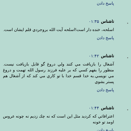
پاسخ دادن
ناشناس
۰۱:۳۵
اسلحه، خنده دار است!اسلحه آيت الله بروجردي قلم ايشان است.
پاسخ دادن
ناشناس
۰۱:۴۲
آشغال را بازيافت مي كنند ولي دروغ گو قابل بازيافت نيست.
منظور را بفهم كسي كه بر عليه فرزند رسول الله تهمت و دروغ
مي نويسي.به خدا قسم خدا با تو كاري مي كند كه از آشغال هم
پستر بشوي
پاسخ دادن
ناشناس
۰۱:۴۴
اعترافاتي كه كرديد مثل اين است كه نه چك زديم نه چونه عروس
اومد تو خونه
پاسخ دادن