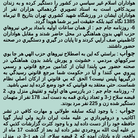
هواداران اسلام غير سياسي در كشور را دستگير كرده و به زندان
ببريد.كافي است به اسناد تصويري گردهمائي هزاران نفر از
هواداران ايشان در ورزشگاه شهيد كشوري تهران بتاريخ 8 تيرماه
1385 نگاه كنيد بلكه حقيقت امر بر شما هويدا گردد.
6- روزنامه جام جم : از همان ساعات اوليه بامداد برخي نيروهاي
حزب الهي بدون هماهنگي در محل حاضر شدند و مقابل هواداران
كاظميني صف آرايي كردند و تا پايان در گيري و دستگيري در صحنه
حضور داشتند.
جواب
: براستي كه اين به اصطلاح نيروهاي حزب الهي هر جا بوي
سركوبهاي مردمي ، خشونت و يورش باشد بدون هماهنگي در
صحنه حضور مي يابند! اينان از كدامين مرجع قانوني و رسمي
پيروي مي كنند! و آيا در حكومت شما مرجع قانوني رسيدگي به
درگيريها پليس نيست؟ الحق كه بي قانوني از اركان اصلي نظام
شماست. حتي معتقد به قوانيني كه خود وضع كرده ايد نمي باشيد.
7- روزنامه جام جم : در بازرسي هاي اوليه و تفتيش منزل وي، 2
قبضه سلاح ژ-3 و تعداد زيادي قمه به دست آمد. 178 نفر از متهمان
دستگير شده زن و 225 نفر مرد بودند.
جواب
: با وجود اينكه سابقه طولاني و مهارت كافي در نشر
اكاذيب و دروغپردازي بر عليه ملت ايران داريد ولي اينبار گويا
حافظه خود را از دست داده ايد و با وجود كثرت گزارشات كذبي كه
بر عليه آيت الله بروجردي نشر داده ايد بعد از گذشت 17 ماه از
واقعه، تازه يادتان آمده كه 2 قبضه سلاح، آن هم ژ-3 در منزل