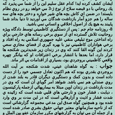
ايشان كشف كرده ايد! كدام عقل سليم اين را از شما مي پذيرد كه
يك روحاني با دو قبضه سلاح از نوع ژ-3 مي خواهد رو در روي نظام
بايستد! در ضمن اي كاش بچه هاي شير خواره و دختر بچه هاي سه
ساله را هم جزو آمار بازداشت شدگان مي آورديد تا دنيا بداند شما
پايبند به هيچ يك از اصول اخلاقي و انساني نمي باشيد.
8- روزنامه جام جم : پس از دستگيري كاظميني توسط دادگاه ويژه
روحانيت تلاش گسترده اي از سوي برخي رسانه هاي خارجي براي
راه انداختن موج تبليغي منفي عليه جمهوري اسلامي به راه افتاد و
برخي هواداران كاظميني نيز با بهره گيري از فضاي مجازي سعي
كردند اين گونه القا كنند كه وي در زندان زير شديدترين شكنجه ها
قرار دارد، اما بعدها با انتشار برخي اعترافات او كه بيانگر چهره
واقعي كاظميني بروجردي بود، بسياري از اقدامات بي اثر ماند.
جواب
: به گواه شاهدان عيني، شدت شكنجه بر آيت الله
بروجردي بقدري بوده كه هم اكنون تعادل جسمي خود را از دست
داده است و بدون كمك و دستگيري ديگران قادر به بلند شدن از
روي صندلي هم نمي باشد. شواهد امر گوياي آن است كه وي در
مدت بازداشت در زندان اوين مبتلا به بيماريهائي ازجمله پاركينسون
، ديابت ، فشار خون و نارحتي هاي قلبي شده است كه زائيده ي
شدت فشار و اذيت و آزارهائي است كه در اين مدت بر وي وارد
شده بود و همچنين گواه صدق اين مدعي مجموعه گزارشاتي است
كه از ناحيه سازمانهاي معتبر جهاني حقوق بشري صادر شده است
و از جمله آن مي توان به گزارشهاي مكرر سازمان عفو بين الملل و