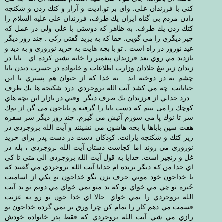
كني با فرزندان علي. واي بر تو.اذيت و آزار و كتك زدن و شكنجه
دادن مردم بي گناه ايران يك طرف، فرزندان علي عليه السلام را
كتك زدن يك طرف. به ظاهر كه دوستي با علي ولي در عمل كه
چيز ديگري را مي گويي. حقا كه به يزيد گفتي زكي . چند روز ديگر
عيد نوروز در راه است . تو با بچه هايت به خريد نوروزي و به ديد و
بازديد مي روي.بعد فرزندان پيغمبر را خانه نشين كرده اي . بابا در
زندان زير تيغ جلادان وزارت اطلاعات و خانواده در حسرت ديدن بابا
چشم به در دوخته اند . به خدا كه از حيوان هم پستري با اين
جناياتت. چه مي كشد آيت الله بروجردي. درد شكنجه ها يك طرف
. درد جدايي از فرزندان يك طرف ديگر .وقتي در بازار اين بچه هاي
كوچك را مي بينم كه دست بابا را گرفته و باباجون مي گن از نوك
سر تا نوك پا مي سوزم آتيش مي گيرم. چند روز ديگر سر سفره
هفت سين باباها با بچه هاشون مي نشينند و آيت الله بروجردي در
زير كتك و شكنجه يارانت. كودكان دست در دست پدر براي خريد
نوروزي مي روند اما كجاست دستان آيت الله بروجردي ، بله در
غل و زنجير است. خدايا به قول آيت الله بروجردي الي متي تا كي
اي خدا من كه ديگر بريده ام خدايا آيت الله بروجردي مي گفتند كه
با خداجون خود موني حرف بزن بگو خداجون تو يكي از اساميت
خَيره تو چي مي خواي تو كه بد منو نمي خواي.مي دونم تو بد آيت
الله بروجردي را نمي خواي. حالا اي خدا جون تو رو به عزتت
قسمت مي دهم كار را تمام كن چرا ورق بر نمي گرده خداجون تو
رازي مي شي آيت الله بروجردي كه فقط پدر خانواده خودش