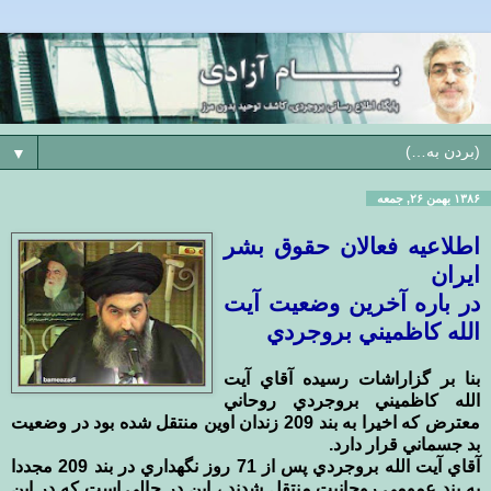
▼
۱۳۸۶ بهمن ۲۶, جمعه
اطلاعيه فعالان حقوق بشر
ايران
در باره آخرين وضعيت آيت
الله كاظميني بروجردي
بنا بر گزاراشات رسيده آقاي آيت
الله کاظميني بروجردي روحاني
معترض که اخيرا به بند 209 زندان اوين منتقل شده بود در وضعيت
بد جسماني قرار دارد.
آقاي آيت الله بروجردي پس از 71 روز نگهداري در بند 209 مجددا
به بند عمومي روحانيت منتقل شدند ، اين در حالي است که در اين