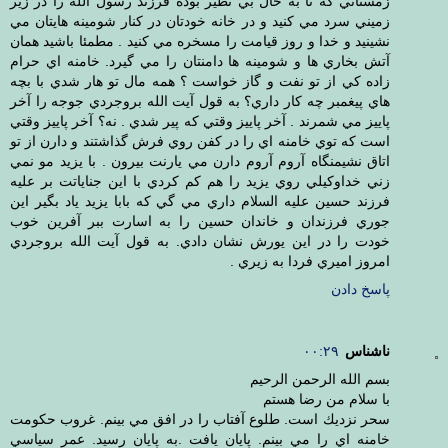
زمستاني كه تا به حال بي نظير بوده فرزند رسول الله را در زير
زميني سرد مي كنيد و در خانه خودتان در كنار شومينه هايتان مي
نشينيد و خدا و روز قيامت را مسخره مي كنيد . مطمئا باشيد همان
آتش بخاري ها و شومينه ها دامنتان را مي گيرد. خامنه اي حرام
زاده كي از تو نفت و گاز خواست ؟ همه مال تو هار شدي با بچه
هاي پيغمبر چه كار داري؟ به قول آيت الله بروجردي جوجه را آخر
پاييز مي شمرند . آخر پاييز وقتي كه پير شدي . نه؟ آخر پاييز وقتي
است كه توي خامنه اي را در كفن روي فرش گذاشتند و دارن از تو
اتاق نشيمنگاه آروم آروم دارن مي يارنت بيرون . با يزيد مو نمي
زني خداوكيلي روي يزيد را هم كم كردي با اين جناياتت بر عليه
فرزند حسين عليه السلام داري مي گي كه بابا يزيد ياد بگير اين
جوري فرزندان و خاندان حسين را به اسارت ببر آفرين خوب
خودت را در اين يورش نشان دادي. به قول آيت الله بروجردي
امروز اميري فردا به زيري .
پاسخ دادن
ناشناس
۰۰:۲۹
بسم الله الرحمن الرحيم
با سلام من رضا هستم
سحر نزديك است. طلوع آفتاب را در افق مي بينم. غروب حكومت
خامنه اي را مي بينم. پايان يافت .به پايان رسيد. عمر سياسي