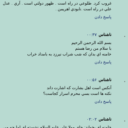
غروب كرد. طلوعي در راه است . ظهور دولتي است . آري . عدل
علي در راه است .نابودي اهريمن .
پاسخ دادن
ناشناس
۰۰:۳۷
بسم الله الرحمن الرحيم
با سلام من رضا هستم
خامنه اي بدان كه شب شراب نيرزد به بامداد خراب
پاسخ دادن
ناشناس
۰۰:۵۶
آنكس است اهل بشارت كه اشارت داند
نكته ها است بسي محرم اسرار كجاست؟
پاسخ دادن
ناشناس
۰۲:۰۲
خامنه اي بخواند: جاي مولا علي عليه السلام نشسته اي اما چه مي