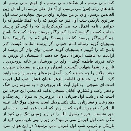
كتك نمي ترسم ، از شكنجه نمي ترسم ، از فهش نمي ترسم. از
ناله هاي زينب(س) مي ترسم، از آه دل علي ترسم، از آه دل زين
العابدين ترسم . واي بر من بيچاره ،واي بر توي بيچاره در شب اول
قبر توي تاريكي شب اول قبر چه گوييم كه را به كمك طلبيم كه را
خوانيم . نامه اعمال چه مي گويد.كردارها كه را گويد.گر پرسند
خدايت كيست ؟پاسخ كه را گوييم؟گر پرسند محمّد كيست؟ پاسخ
چه گوييم؟گر پرسند كتابت چيست؟ واي كه چه بگوييم؟ حتما
بسيجيان گويند رساله امام خميني. گر پرسند امامت كيست ؟در
پاسخ كه را گوييم ؟ بسيجيان گويند خميني. واي واي گر پرسند از
ارادتت به فاطمه الزهرا؟ پاسخ چه دهيم ؟ بسيجيان از يورش به
خانه فرزند فاطمه گويند . واي بر يورشيان بر خانه بروجردي .
تاريخ بر شما شهادت گوست. آسمان و زمين بر بسيجيان شهادت
دهند. ملائك را چه خواهيد كرد . آه دل بچه هاي پيغمبر را چه خواهيد
كرد . آه دل بچه هاي فاطمه الزهرا همان فشار شب اول قبرت
است اي بسيجي . به قول آيت الله بروجردي » به سلولم زني چنگ
و دهي رعب و فشارم، آقايان بسيجي بدانيد كه معني اين حرف اين
است كه در شب اول قبرتان آه دل بروجردي به قبرتان زند چنگ و
دهد رعب و فشارتان . شك نكنيدنزديك است به قول مولا علي عليه
السلام كه فرمودند آنچه كه درازش كم است عمر است .خدا جاي
حق نشسته . فرزند رسول الله را در زير زميني تنگ مي كنيد از
تنگي شب اول قبرتان نمي ترسيد؟ در زير زميني تاريك مي كنيد از
تاريكي و غريبي شب اول قبرتان نمي ترسيد؟ در اين هواي سرد