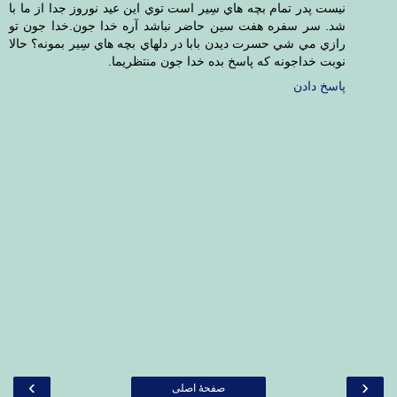
نيست پدر تمام بچه هاي سِير است توي اين عيد نوروز جدا از ما با
شد. سر سفره هفت سين حاضر نباشد آره خدا جون.خدا جون تو
رازي مي شي حسرت ديدن بابا در دلهاي بچه هاي سِير بمونه؟ حالا
نوبت خداجونه كه پاسخ بده خدا جون منتظريما.
پاسخ دادن
›
‹
صفحهٔ اصلی