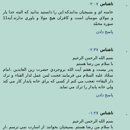
ناشناس
۰۲:۰۷
خامنه اي و بسيجيان بدانندكه:اين را دانستيد بدانيد كه البته خدا يار
و مولاي مومنان است و كافران هيچ مولا و ياوري ندارند.آيه11
سوره محمّد
پاسخ دادن
ناشناس
۰۲:۳۷
بسم الله الرحمن الرحيم
با سلام من رضا هستم
پدر بيست و هفتم آيت الله بروجردي حضرت زين العابدين ،امام
سجّاد عليه السلام مي فرمايند:عجبت لمن عمل لدار الفناء و ترك
دار البقاء» تعجب مي كنم از كسي كه براي خانه پايدار كار مي كند
ولي خانه پايدار را ترك مي نمايد.
پاسخ دادن
ناشناس
۰۱:۲۷
بسم الله الرحمن الرحيم
با سلام من رضا هستم .بسيجيان بخوانند: از اسارت نمي ترسم ،از