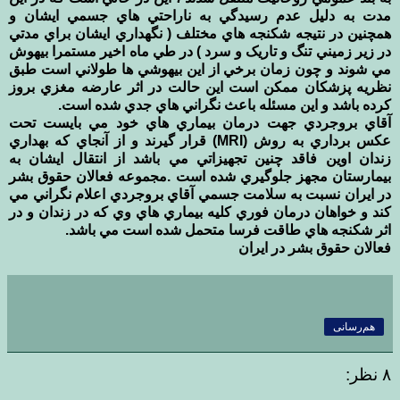
مدت به دليل عدم رسيدگي به ناراحتي هاي جسمي ايشان و
همچنين در نتيجه شکنجه هاي مختلف ( نگهداري ايشان براي مدتي
در زير زميني تنگ و تاريک و سرد ) در طي ماه اخير مستمرا بيهوش
مي شوند و چون زمان برخي از اين بيهوشي ها طولاني است طبق
نظريه پزشکان ممکن است اين حالت در اثر عارضه مغزي بروز
کرده باشد و اين مسئله باعث نگراني هاي جدي شده است.
آقاي بروجردي جهت درمان بيماري هاي خود مي بايست تحت
عکس برداري به روش (MRI) قرار گيرند و از آنجاي که بهداري
زندان اوين فاقد چنين تجهيزاتي مي باشد از انتقال ايشان به
بيمارستان مجهز جلوگيري شده است .مجموعه فعالان حقوق بشر
در ايران نسبت به سلامت جسمي آقاي بروجردي اعلام نگراني مي
کند و خواهان درمان فوري کليه بيماري هاي وي که در زندان و در
اثر شکنجه هاي طاقت فرسا متحمل شده است مي باشد.
فعالان حقوق بشر در ايران
هم‌رسانی
۸ نظر: