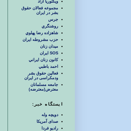
ويكتوريا آزاد
مجموعه فعالان حقوق
بشر در ایران
جرس
روشنگري
شاهزاده رضا پهلوي
حزب مشروطه ايران
ميدان زنان
SOS ایران
كانون زنان ايراني
احمد باطبي
فعالین حقوق بشر
ودمکراسی در ایران
جامعه مسلمانان
معترض(معترضه)
ایستگاه خبر:
دویچه وله
صدای آمریکا
رادیو فردا