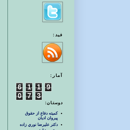
فید:
آمار:
6
1
1
9
0
7
3
دوستان:
کمیته دفاع از حقوق
پیروان ادیان
دكتر عليرضا نوري زاده