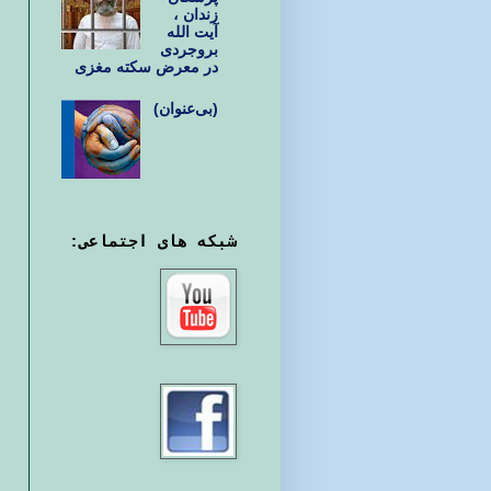
زندان ،
آیت الله
بروجردی
در معرض سکته مغزی
(بی‌عنوان)
شبکه های اجتماعی: