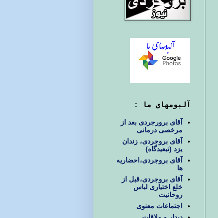
آلبومهای ما :
آقای برورجردی بعد از
مرخصی درمانی
آقای بروجردی، زندان
یزد (تبعیدگاه)
آقای بروجردی،احضاریه
ها
آقای بروجردی،قبل از
خلع اختیاری لباس
روحانیت
اجتماعات معنوی
دیدار و ملاقات