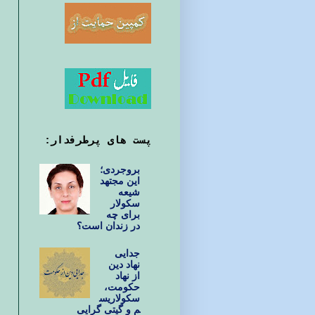
پست های پرطرفدار:
بروجردی؛
این مجتهد
شیعه
سکولار
برای چه
در زندان است؟
جدایی
نهاد دین
از نهاد
حکومت،
سکولاریس
م و گیتی گرایی