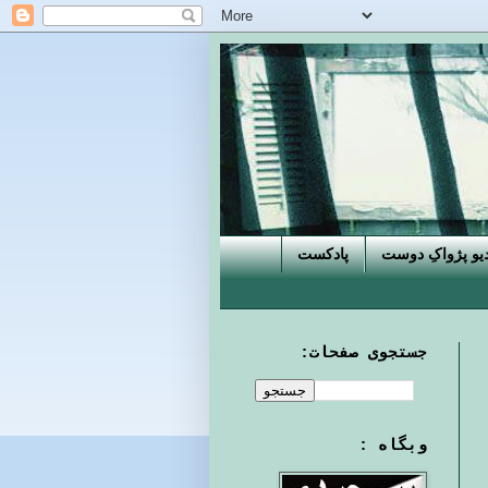
دیو پژواکِ دوست
پادکست
جستجوی صفحات:
وبگاه :