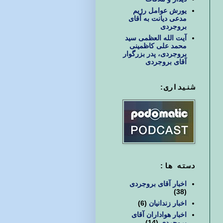
یورش عوامل رژیم
مدعی دیانت به آقای
بروجردی
آیت الله العظمی سید
محمد علی کاظمینی
بروجردی، پدر بزرگوار
آقای بروجردی
شنیداری:
دسته ها:
اخبار آقای بروجردی
(38)
اخبار زندانیان
(6)
اخبار هواداران آقای
بروجردی
(14)