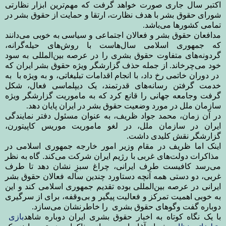
اکتبر سال جاری صورت
خواهد گرفت که مهم‌ترین ابزار نظارتی
شورای حقوق بشر با هدف نظارت، ارتقا و حمایت از حقوق بشر در
تمامی کشورها می‌باشد
.
مدافعان حقوق بشر و فعالان اجتماعی و سیاسی به خوبی می‌دانند
که جمهوری اسلامی سال‌هاست با روش‌های حیله‌گرانه،
گردونه‌های متفاوت حقوق بشری را در عرصه بین‌المللی به سود
خود می‌چرخاند. از جمله حذف گزارشگر ویژه حقوق بشر ایران که
در دوران خاتمی رخ داد، با انجام اقدامات تبلیغاتی، و به ویژه با به
خدمت گرفتن رسانه‌های قدرتمند، یک دیپلماسی فعال، شکل
گرفت وجامعه جهانی را قانع کرد که به ماموریت گزارشگر ویژه
سازمان ملل در مورد وضعیت حقوق بشر در ایران پایان دهد
.
در آن زمان، محمد جواد ظریف، به عنوان مسئول دفتر نمایندگی
ایران در سازمان ملل، در لغو ماموریت موریس کاپیتورن،
گزارشگر نقش کلیدی داشت.
اینک اما ظریف در مقام وزیر امور خارجه جمهوری اسلامی در
مذاکرات دولت‌های غربی با رژیم ایران شرکت می‌کند. گاه به نظر
می‌رسد کافیست طرف ایرانی، چراغ سبزِ نشان دهد تا طرف
غربی، دو دستی همه آنچه دستاورد چندین ساله فعالان حقوق بشر
ایرانی در عرصه بین‌المللی بوده تقدیم جمهوری اسلامی کند و این
به خوبی اهمیت تمرکز و فعالیت پیگیر و بی‌وقفه، برای از سرگیری
دوباره گفت وگوهای حقوق بشری را خاطرنشان می‌سازد
.
با یک نگاه کوتاه به اخبار حقوق بشری ایران دوباره شاهد
بازی‌