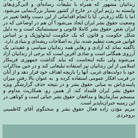
زندانیان مشهور که همراه با تبلیغات رسانه‌ای و لابی‌گری‌های
وابسته به رژیم ایران در خارج از کشور بسیار بزرگ‌نمایی می‌شود.
اما با نگاه ژرف‌تر، آیا با انجام اقداماتی از این دست واقعا تغییر در
وضعیت حقوق بشر ایران ایجاد می‌شود؟ آن هم در اوضاعی که در
ایران نقض حقوق بشر کاملا قانونی و سیستماتیک است و به دلیل
شکل حکومت و قانون که یک حکومت ایدئولوژیک و بر اساس
قوانین شریعت تنظیم شده، نیاز به اصلاحات ریشه‌ای و بنیادی دارد
.
ناگفته نماند که آزادی و رهایی همه زندانیان سیاسی و عقیدتی یک
آرزوی همگانی است و شادی آفرین است که برخی از زندانیان آزاد
می‌شوند ولی نکته اینجاست که نباید گذاشت جمهوری فریبکار
اسلامی از این زندانیان نیز استفاده تبلیغاتی کند و در حین مذاکرات
خود با دولت‌های غربی، آنها را بازیچه اهداف خود قرار دهد و از آنان
در فریب افکار عمومی استفاده کرده و به عنوان بالا رفتن میزان
پایبندی‌اش به مبانی حقوق بشر و در نتیجه حذف گزارشگر ویژه
حقوق بشر ایران قلمداد کند. از همین رو، همکاریث مداوم و
منسجم سازمان‌ها و مدافعان حقوق بشر حیاتی است و کوتاهی در
این زمنیه جبران‌ناپذیر است
.
مریم مؤذن زاده فعال حقوق بشر و سخنگوی آقای کاظمینی
بروجردی