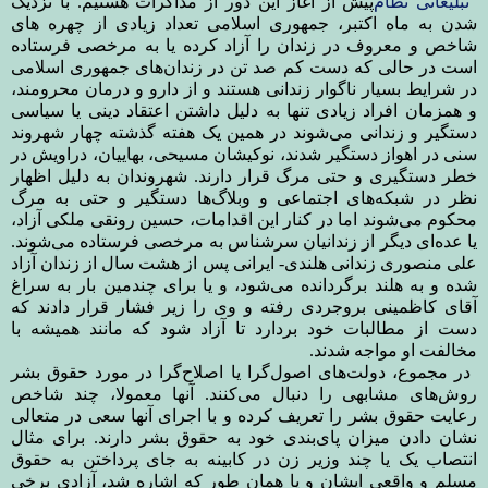
تبلیغاتی نظام
پیش از آغاز این دور از مذاکرات هستیم. با نزدیک
شدن به ماه اکتبر، جمهوری اسلامی تعداد زیادی از چهره های
شاخص و معروف در زندان را آزاد کرده یا به مرخصی فرستاده
است در حالی که دست کم صد تن در زندان‌های جمهوری اسلامی
در شرایط بسیار ناگوار زندانی هستند و از دارو و درمان محرومند،
و همزمان افراد زیادی تنها به دلیل داشتن اعتقاد دینی یا سیاسی
دستگیر و زندانی می‌شوند در همین یک هفته گذشته چهار شهروند
سنی در اهواز دستگیر شدند، نوکیشان مسیحی، بهاییان، دراویش در
خطر دستگیری و حتی مرگ قرار دارند. شهروندان به دلیل اظهار
نظر در شبکه‌های اجتماعی و وبلاگ‌ها دستگیر و حتی به مرگ
محکوم می‌شوند اما در کنار این اقدامات، حسین رونقی ملکی آزاد،
یا عده‌ای دیگر از زندانیان سرشناس به مرخصی فرستاده می‌شوند.
علی منصوری زندانی هلندی- ایرانی پس از هشت سال از زندان آزاد
شده و به هلند برگردانده می‌شود، و یا برای چندمین بار به سراغ
آقای کاظمینی بروجردی رفته و وی را زیر فشار قرار دادند که
دست از مطالبات خود بردارد تا آزاد شود که مانند همیشه با
مخالفت او مواجه شدند
.
در مجموع، دولت‌های اصول‌گرا یا اصلاح‌گرا در مورد حقوق بشر
روش‌های مشابهی را دنبال می‌کنند. آنها معمولا، چند شاخص
رعایت حقوق بشر را تعریف کرده و با اجرای آنها سعی در متعالی
نشان دادن میزان پای‌بندی خود به حقوق بشر دارند. برای مثال
انتصاب یک یا چند وزیر زن در کابینه به جای پرداختن به حقوق
مسلم و واقعی ایشان و یا همان طور که اشاره شد، آزادی برخی