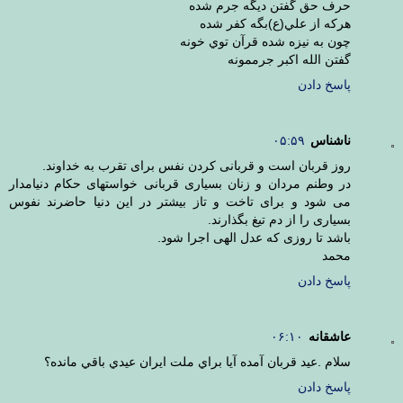
حرف حق گفتن ديگه جرم شده
هركه از علي(ع)بگه كفر شده
چون به نيزه شده قرآن توي خونه
گفتن الله اكبر جرممونه
پاسخ دادن
ناشناس
۰۵:۵۹
روز قربان است و قربانی کردن نفس برای تقرب به خداوند.
در وطنم مردان و زنان بسیاری قربانی خواستهای حکام دنیامدار
می شود و برای تاخت و تاز بیشتر در این دنیا حاضرند نفوس
بسیاری را از دم تیغ بگذارند.
باشد تا روزی که عدل الهی اجرا شود.
محمد
پاسخ دادن
عاشقانه
۰۶:۱۰
سلام .عيد قربان آمده آيا براي ملت ايران عيدي باقي مانده؟
پاسخ دادن