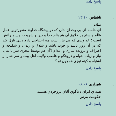
پاسخ دادن
ناشناس
۲۳:۱۰
سلام
ای خامنه ای بی وجدان بدان که در پیشگاه خداوند منفورترین عمل
ظلم و ستم بر خلایق آن هم بنام خدا و دین و شریعت و پیامبرانش
است ؛ خداوندی که بی نیاز است چه احتیاجی دارد دینی نازل کند
که در آن زور باشد و چوب باشد و شلاق و زندان و شکنجه و
اعتراف و پرونده سازی و اعدام ؟آن هم توسط مجری سر تا به پا
نیاز و زیاده خواه و دروغگو و غاصب ولایت اهل بیت و سر شار از
اشتباه و کینه توزی همچون تو ؟
پاسخ دادن
شيرازي
۰۶:۰۶
همه ي ايران دعاگوي آقاي بروجردي هستند.
حكومت بترس!
پاسخ دادن