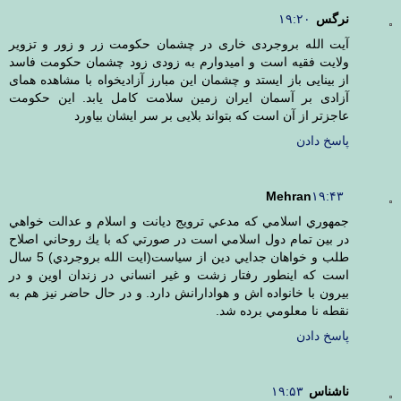
نرگس
۱۹:۲۰
آیت الله بروجردی خاری در چشمان حکومت زر و زور و تزویر
ولایت فقیه است و امیدوارم به زودی زود چشمان حکومت فاسد
از بینایی باز ایستد و چشمان این مبارز آزادیخواه با مشاهده همای
آزادی بر آسمان ایران زمین سلامت کامل یابد. این حکومت
عاجزتر از آن است که بتواند بلایی بر سر ایشان بیاورد
پاسخ دادن
Mehran
۱۹:۴۳
جمهوري اسلامي كه مدعي ترويج ديانت و اسلام و عدالت خواهي
در بين تمام دول اسلامي است در صورتي كه با يك روحاني اصلاح
طلب و خواهان جدايي دين از سياست(ايت الله بروجردي) 5 سال
است كه اينطور رفتار زشت و غير انساني در زندان اوين و در
بيرون با خانواده اش و هوادارانش دارد. و در حال حاضر نيز هم به
نقطه نا معلومي برده شد.
پاسخ دادن
ناشناس
۱۹:۵۳