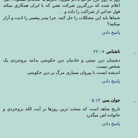
اعلام شده كه بزرگترين شركت نفتي كه با ايران همكاري ميكند
قول جدائي از شراكت را داده و ...
شماها بايد اين مشكلات را حل كنيد، چرا پسر پيغمبر را اذيت و آزار
ميكنيد؟
پاسخ دادن
ناشناس
۲۲:۰۷
دشمنان دین سنتی و خادمان دین حکومتی بدانند بروجردی یک
شخص نیست.
اندیشه ایست با پیروان بسیاری مرگ بر دین حکومتی
پاسخ دادن
جوان بمي
۰۵:۱۴
تاريخ شاهد است كه سخت ترين روزها بر آيت الله بروجردي و
خانواده اش ميگذرد
پاسخ دادن