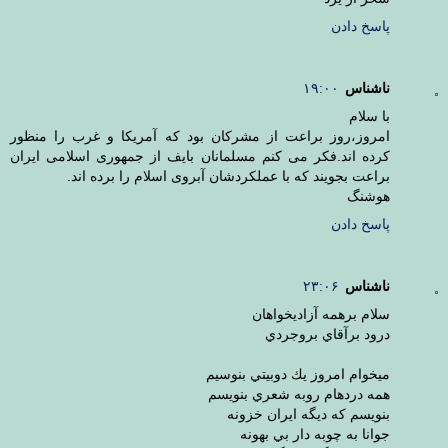
پاسخ دادن
ناشناس
۱۹:۰۰
با سلام
امروز،روز براعت از مشرکان بود که آمریکا و غرب را منظور
کرده اند.فکر می کنم مسلمانان بایف از جمهوری اسلامی ایران
براعت بجویند که با عملکردشان آبروی اسلام را برده اند.
هوشنگ
پاسخ دادن
ناشناس
۲۳:۰۶
سلام برهمه آزاديخواهان
درود برآقاي بروجردي
ميخوام امروز يك دوبيتي بنوسيم
همه دردهام روبه شعري بنويسم
بنويسم كه ديگه ايران خزونه
جوانا به چوبه دار بي بهونه