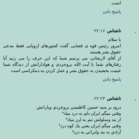
است.
پاسخ دادن
ناشناس
۲۲:۱۶
با سلام
امروز رئیس قوه ی قضایی گفت کشورهای اروپایی فقط مدعی
حقوق بشر هستند.
از آقای لاریجانی می پرسم شما که این حرف را می زنید آیا
رفتارهای شما با آیت الله بروجردی و هوادارانش از دیدگاه شما
عینیت بخشیدن به حقوق بشر و عمل کردن به دمکراسی است
پاسخ دادن
ناشناس
۲۲:۲۳
درود بر سيد حسين كاظميني بروجردي ويارانش
وقتي ميگم ايران دلم به درد مياد*
از بند وسلولش تنم به لرز مياد*
وقتي ميگم ايران يعني يك كوه درد*
آزادي به بند وايراني به درد*