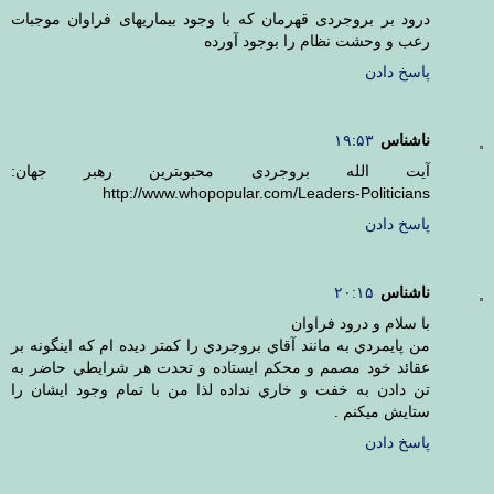
درود بر بروجردی قهرمان که با وجود بیماریهای فراوان موجبات
رعب و وحشت نظام را بوجود آورده
پاسخ دادن
ناشناس
۱۹:۵۳
آیت الله بروجردی محبوبترین رهبر جهان:
http://www.whopopular.com/Leaders-Politicians
پاسخ دادن
ناشناس
۲۰:۱۵
با سلام و درود فراوان
من پايمردي به مانند آقاي بروجردي را كمتر ديده ام كه اينگونه بر
عقائد خود مصمم و محكم ايستاده و تحدت هر شرايطي حاضر به
تن دادن به خفت و خاري نداده لذا من با تمام وجود ايشان را
ستايش ميكنم .
پاسخ دادن