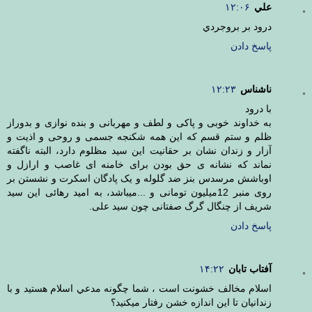
علي
۱۲:۰۶
درود بر بروجردي
پاسخ دادن
ناشناس
۱۲:۲۳
با درود
به خداوند خوبی و پاکی و لطف و مهربانی و بنده نوازی و بدوراز
ظلم و ستم قسم که این همه شکنجه جسمی و روحی و اذیت و
آزار و زندان نشان بر حقانیت این سید مظلوم دارد، البته ناگفته
نماند که نشانه ی حق بودن برای خامنه ای غاصب و ارازل و
اوباشش مرسدس بنز ضد گلوله و یک پادگان اسکرت و نشستن بر
روی منبر 12میلیون تومانی و ...میباشد، به امید رهائی این سید
شریف از چنگال گرگ صفتانی چون سید علی.
پاسخ دادن
آفتاب تابان
۱۴:۲۲
اسلام مخالف خشونت است ، شما چگونه مدعي اسلام هستيد و با
زندانيان تا اين اندازه خشن رفتار ميكنيد؟