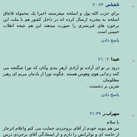
ناشناس
۲۰:۲۲
براي حزب الله پول و اسلحه ميفرستند اخيرا يك محموله قاچاق
اسلحه به نيجريه ارسال كرده اند در داخل كشور هم با ملت اين
برخورد هاي غيربشري را صورت ميدهند اين هم نتيجه انقلاب
خميني است.
پاسخ دادن
شیدا
۲۱:۰۲
درود بر تو ای آزاده تو آزادی ازهر بندی وآنان که تورا شگنجه می
کنند زندانی هوی وهوس هستند .چگونه تورا از یادمان ببریم ای رهبر
مظلومان
نفرین بر دشمنت .
پاسخ دادن
سهراب.ر
۲۱:۳۹
با سلام
من هم بنوبه خودم از آقای بروجردی حمایت می کنم واعلام انزجار
از خامنه ای و نوکرانش را دارم و از ایستادگی آقای برجردی درس