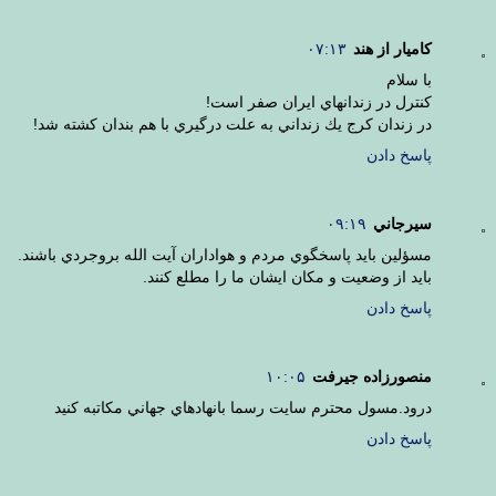
كاميار از هند
۰۷:۱۳
با سلام
كنترل در زندانهاي ايران صفر است!
در زندان كرج يك زنداني به علت درگيري با هم بندان كشته شد!
پاسخ دادن
سيرجاني
۰۹:۱۹
مسؤلين بايد پاسخگوي مردم و هواداران آيت الله بروجردي باشند.
بايد از وضعيت و مكان ايشان ما را مطلع كنند.
پاسخ دادن
منصورزاده جيرفت
۱۰:۰۵
درود.مسول محترم سايت رسما بانهادهاي جهاني مكاتبه كنيد
پاسخ دادن