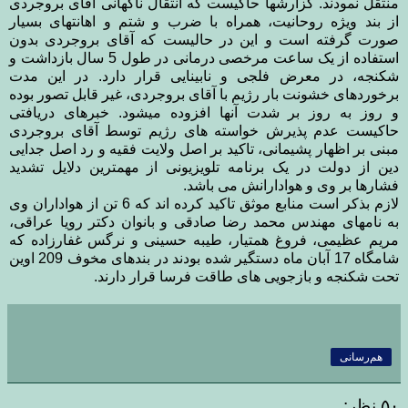
منتقل نمودند. گزارشها حاکیست که انتقال ناگهانی آقای بروجردی
از بند ویژه روحانیت، همراه با ضرب و شتم و اهانتهای بسیار
صورت گرفته است و این در حالیست که آقای بروجردی بدون
استفاده از یک ساعت مرخصی درمانی در طول 5 سال بازداشت و
شکنجه، در معرض فلجی و نابینایی قرار دارد. در این مدت
برخوردهای خشونت بار رژیم با آقای بروجردی، غیر قابل تصور بوده
و روز به روز بر شدت آنها افزوده میشود. خبرهای دریافتی
حاکیست عدم پذیرش خواسته های رژیم توسط آقای بروجردی
مبنی بر اظهار پشیمانی، تاکید بر اصل ولایت فقیه و رد اصل جدایی
دین از دولت در یک برنامه تلویزیونی از مهمترین دلایل تشدید
فشارها بر وی و هوادارانش می باشد.
لازم بذکر است منابع موثق تاکید کرده اند که 6 تن از هواداران وی
به نامهای مهندس محمد رضا صادقی و بانوان دکتر رویا عراقی،
مریم عظیمی، فروغ همتیار، طیبه حسینی و نرگس غفارزاده که
شامگاه 17 آبان ماه دستگیر شده بودند در بندهای مخوف 209 اوین
تحت شکنجه و بازجویی های طاقت فرسا قرار دارند.
هم‌رسانی
۵۰ نظر: