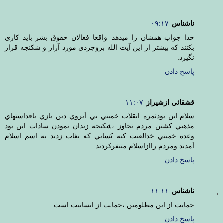
ناشناس
۰۹:۱۷
خدا جواب همشان را میدهد. واقعا فعالان حقوق بشر باید کاری
بکنند که بیشتر از این آیت الله بروجردی مورد آزار و شکنجه قرار
نگیرد.
پاسخ دادن
قشقائي ازشيراز
۱۱:۰۷
سلام.اين بودثمره انقلاب خميني بي آبروي دين بازي باقداستهاي
مذهبي كشتن مردم تجاوز ،شكنجه زندان نمودن سادات اين بود
وعده خميني خدالعنت كنه كساني كه نغاب زدند به اسم اسلام
آمدند ومردم راازاسلام متنفركردند
پاسخ دادن
ناشناس
۱۱:۱۱
حمايت از اين مظلومين ،حمايت از انسانيت است
پاسخ دادن