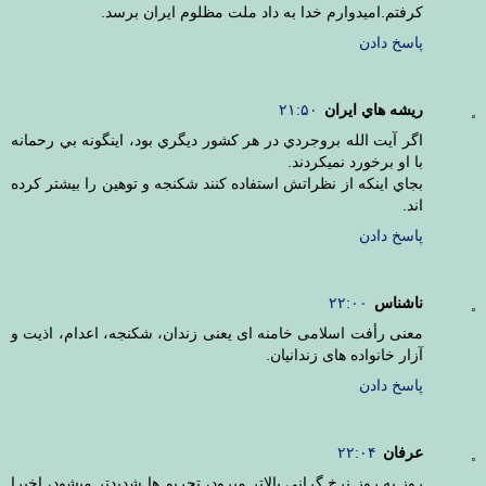
کرفتم.امیدوارم خدا به داد ملت مظلوم ایران برسد.
پاسخ دادن
ريشه هاي ايران
۲۱:۵۰
اگر آيت الله بروجردي در هر كشور ديگري بود، اينگونه بي رحمانه
با او برخورد نميكردند.
بجاي اينكه از نظراتش استفاده كنند شكنجه و توهين را بيشتر كرده
اند.
پاسخ دادن
ناشناس
۲۲:۰۰
معنی رأفت اسلامی خامنه ای یعنی زندان، شکنجه، اعدام، اذیت و
آزار خانواده های زندانیان.
پاسخ دادن
عرفان
۲۲:۰۴
روز به روز نرخ گراني بالاتر ميرود، تحريم ها شديدتر ميشود، اخيرا