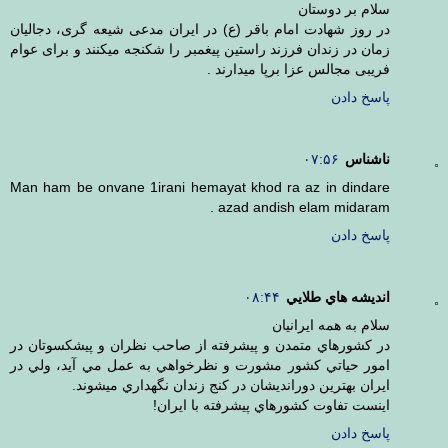
سلام بر دوستان
در روز شهادت امام باقر (ع) در ایران مدعی شیعه گری، دجالیان
زمان در زندان فرزند راستین پیغمبر را شکنجه میکنند و برای عوام
فریبی مجالس عزا برپا میدارند .
پاسخ دادن
ناشناس
۰۷:۵۶
Man ham be onvane 1irani hemayat khod ra az in dindare
azad andish elam midaram .
پاسخ دادن
انديشه هاي طلايي
۰۸:۴۴
سلام به همه ايرانيان
در كشورهاي متمدن و پيشرفته از صاحب نظران و پيشكسوتان در
امور حياتي كشور مشورت و نظرخواهي به عمل مي آيد، ولي در
ايران بهترين دورانديشان در كنج زندان نگهداري ميشوند.
اينست تفاوت كشورهاي پيشرفته با ايران!
پاسخ دادن