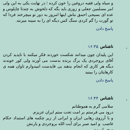
و سیاه ولی فقیه دروغین را خون کرده ؛ در نهایت یکی به این ولی
امر مسلمین جعلی و زوری باید بگه که دلخوش به چندتا چاپلوس و
عده ای بسیجی احمق نباش اینها امروز به دور تو میچرخند فردا که
تو گورت را گم کردی سنگ کس دیگه ای را به سینه میزنند.
پاسخ دادن
ناشناس
۱۶:۳۵
این پلیدان چون میدانند شکست خوردند فکر میکنند با ناپدید کردن
آقای بروجردی یک برگ برنده بدست می آورند ولی کور خوندند
دیگه هر کاری که انجام بدهند بی فایدست امیدوارم تاوان همه ی
کارهایتان را ببینید
پاسخ دادن
ناشناس
۱۶:۴۴
سلامی گرم به هموطنانم
درود می فرستم بر امت تحت ستم ایران عزیزم.
و با آرزوی رهایی ایران و ایرانی از زیر چکمه های استبداد حکام
غاصب .و امید صبر برای آیت الله بروجردی و یارنش
سحر از یزد