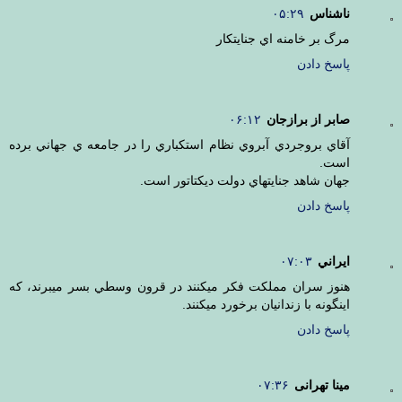
ناشناس
۰۵:۲۹
مرگ بر خامنه اي جنايتكار
پاسخ دادن
صابر از برازجان
۰۶:۱۲
آقاي بروجردي آبروي نظام استكباري را در جامعه ي جهاني برده
است.
جهان شاهد جنايتهاي دولت ديكتاتور است.
پاسخ دادن
ايراني
۰۷:۰۳
هنوز سران مملكت فكر ميكنند در قرون وسطي بسر ميبرند، كه
اينگونه با زندانيان برخورد ميكنند.
پاسخ دادن
مینا تهرانی
۰۷:۳۶