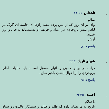
ناشناس
۱۱:۵۶
سلام
وای بر آن روز که از پس پرده بیفتد رازها ای خامنه ای گرگ در
لباس میش بروجردی در زندان و حریف او نیستید.باید به حال و روز
خندید.
آرش
پاسخ دادن
شبهاي تاريك
۱۶:۱۶
دولت در برابر حقوق زندانيان مسؤل است، بايد خانواده آقاي
بروجردي را از احوال ايشان باخبر سازد.
پاسخ دادن
احمدی
۱۹:۴۵
با سلام
تاریخ به ما نشان داده که ظلم و ظالم و ستمکار عاقبت رو سیاه