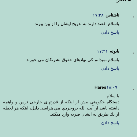
ناشناس
۱۷:۳۸
باسلام :قصد دارند به تدريج ايشان را از بين ببرند
پاسخ دادن
بابونه
۱۷:۴۱
باسلام.نميدانم كي نهادهاي حقوق بشرتكان مي خورند
پاسخ دادن
Hares
۱۸:۰۹
با سلام
دستگاه حكومتي بيش از اينكه از قدرتهاي خارجي ترس و واهمه
داشته باشد از آيت الله بروجردي مي هراسد. دليل، اينكه هر لحظه
از يك طريق به ايشان ضربه وارد ميكند.
پاسخ دادن