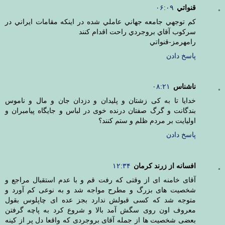
قنواتي
۰۶:۰۹
كم توجهي جامعه جهاني عاملي شده در اينكه مقامات ايراني در
سركوب آقاي بروجردي راحت اقدام كنند
رامهرمز-قنواتي
پاسخ دادن
ناشناس
۰۸:۲۱
خدایا تا به کی زشتان و پلیدان و دزدان جان و مال و ناموس
بندگانت و گرگ صفتان درنده خوی در لباس و جایگاه پیامبران و
اولیایت بر مردم ظلم و ستم کنند؟
پاسخ دادن
افسانه از زرند کرمان
۱۲:۳۴
آقای خامنه ای از وقتی که رفت قم و با عدم استقبال مراجع و
شخصیت های بزرگ و مطرح مواجه شد و به نوعی کم آورد و
متوجه شد که کسی قبولش ندارد بجز عده ای چاپلوس بقول
معروف اون روی سگش آمد بالا و شروع کرد به پاچه گرفتن
بعضی شخصیت ها از جمله آقای بروجردی که واقعا دل پر از کینه