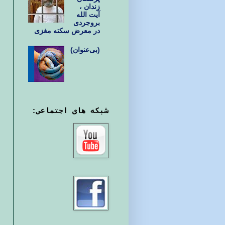
زندان ،
آیت الله
بروجردی
در معرض سکته مغزی
(بی‌عنوان)
شبکه های اجتماعی: