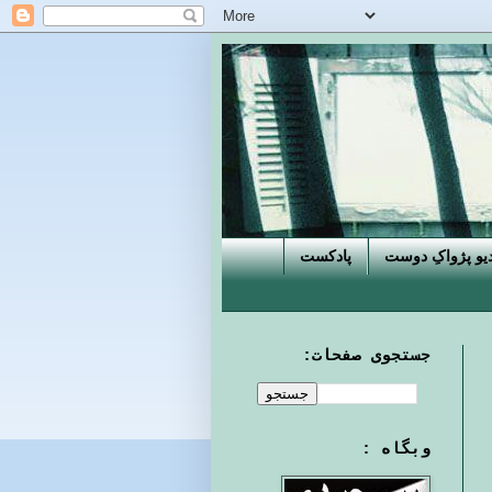
دیو پژواکِ دوست
پادکست
جستجوی صفحات:
وبگاه :