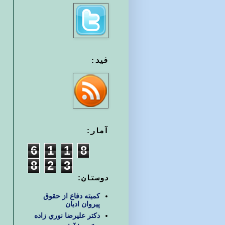
فید:
آمار:
6
1
1
8
8
2
3
دوستان:
کمیته دفاع از حقوق
پیروان ادیان
دكتر عليرضا نوري زاده