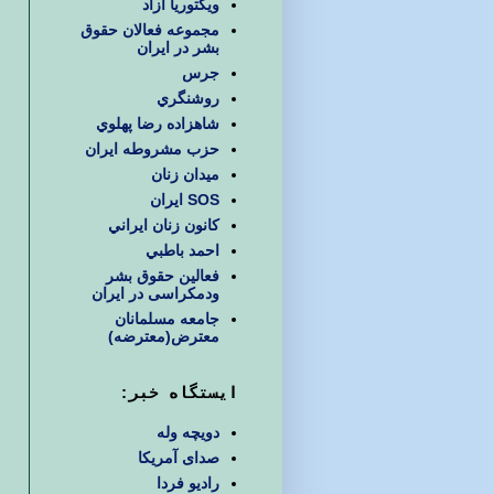
ويكتوريا آزاد
مجموعه فعالان حقوق
بشر در ایران
جرس
روشنگري
شاهزاده رضا پهلوي
حزب مشروطه ايران
ميدان زنان
SOS ایران
كانون زنان ايراني
احمد باطبي
فعالین حقوق بشر
ودمکراسی در ایران
جامعه مسلمانان
معترض(معترضه)
ایستگاه خبر:
دویچه وله
صدای آمریکا
رادیو فردا