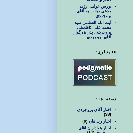
یورش عوامل رژیم
مدعی دیانت به آقای
بروجردی
آیت الله العظمی سید
محمد علی کاظمینی
بروجردی، پدر بزرگوار
آقای بروجردی
شنیداری:
دسته ها:
اخبار آقای بروجردی
(38)
اخبار زندانیان
(6)
اخبار هواداران آقای
بروجردی
(14)