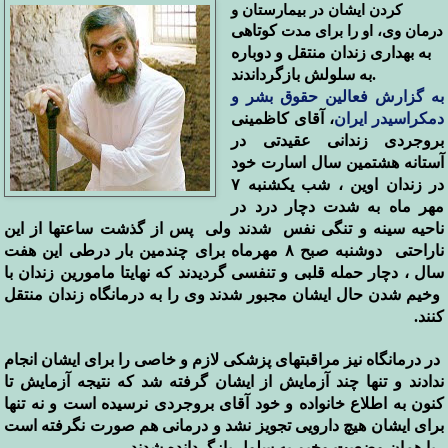
کردن ایشان در بیمارستان و
درمان وی، او را برای مدت
کوتاهی
به بهداری زندان منتقل و دوباره
.
به سلولش بازگرداندند
به گزارش فعالین حقوق بشر و
دمکراسیدر ایران
، آقای کاظمینی
بروجردی زندانی عقیدتی در
آستانه هشتمین سال اسارت خود
در زندان اوین ، شب یکشنبه
۷
مهر ماه به شدت دچار درد در
ناحیه سینه و تنگی نفس شدند ولی پس از گذشت ساعتها از این
ناراحتی دوشنبه صبح
۸
مهرماه برای چندمین بار درطی این هفت
سال ، دچار حمله قلبی و تنفسی گردیدند که نهایتا مامورین زندان با
وخیم شدن حال ایشان مجبور شدند وی را به درمانگاه زندان منتقل
کنند
.
در درمانگاه نیز مراقبتهای پزشکی لازم و خاصی را برای ایشان انجام
ندادند و تنها چند آزمایش از ایشان گرفته شد که نتیجه آزمایش تا
کنون به اطلاع خانواده و خود آقای بروجردی نرسیده است و نه تنها
برای ایشان هیچ دارویی تجویز نشد و درمانی هم صورت نگرفته است
، با همان وضعیت وخیم به سلول بازگردانده شدند
.