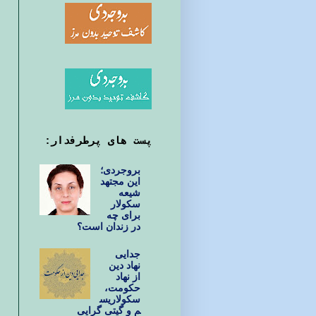
پست های پرطرفدار:
بروجردی؛
این مجتهد
شیعه
سکولار
برای چه
در زندان است؟
جدایی
نهاد دین
از نهاد
حکومت،
سکولاریس
م و گیتی گرایی