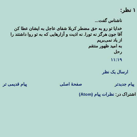
۱ نظر:
ناشناس گفت...
خدایا تو رو به حق مضطر کربلا شفای عاجل به ایشان عطا کن
آقا جون هرگز نه تورا. نه اذیت و آزارهایی که به تو روا داشتند را
از یاد نمی‌بریم
به امید ظهور منتقم
رحل
۱۱:۱۹
ارسال یک نظر
پیام جدیدتر
صفحهٔ اصلی
پیام قدیمی تر
اشتراک در:
نظرات پیام (Atom)