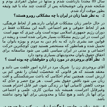
سال 89 مجددا بازداشت شدم
و مدتها در سلول انفرادی بودم و
شکنجه شدم ولی خوشبختانه پس از گذشت چند ماه با قید وثیقه
بطور موقت آزاد شدم.
2-
به نظر شما زنان در ایران با چه مشکلاتی روبرو هستند؟
در حال حاضر زنان مشکلات فراوانی دارند.هم از لحاظ فرهنگی،
هم از لحاظ حقوقی و هم اجتماعی .البته این مشکلات فقط در
دوران رژیم جمهوری اسلامی نبوده است ولی چیزی که مهم است
این است در این رژیم مشکلات بسیار بحرانی شده است و ریشه در
قوانین ضد بشری دارد که به نام دین به مردم و بویژه بانوان ما
تحمیل شده و همانطور که مستحضر هستید چون کوچکترین حرکت
اجتماعی و مدنی در ایران سیاسی تلقی می شود متاسفانه برای
احقاق حقوق بانوان محدودیتهای بسیاری وجود دارد
3-
نظر آقای بروجردی در مورد زنان و حقوقشان چه بوده است ؟
آقای بروجردی زن را
شریک مرد در اداره امور خلقت می دانند و
معتقد هستند که هر قانونی که شخصیّت ایشان را نقض کند بی
ارزش است. همچنین تمام احکامی که باعث سرشکستگی و اُفت
زنان می شود ناقض حقوق بشر است . هر نوع حصر و حدّی که
موجب کاهش کامیابی آنها در زندگی شود، غیر قابل احترام هست
وغیرقابل اجراست. همیشه باید میادین کاری، علمی و اجتماعی
برای آنها باز باشد و هیچ تنگنا و محدودیتی برای آنها وجود نداشته
باشد
.
4-
نقش زنان در جامعه را چگونه ارزیابی می کنید و تا چه حد در