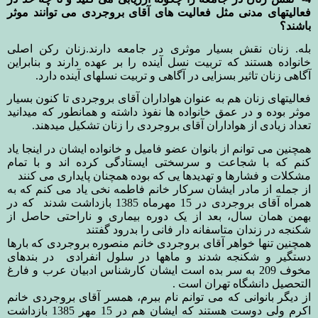
فعالیتهای مدنی مثل فعالیت های آقای بروجردی می توانند موثر
باشند؟
بله. زنان نقش بسیار موثری در جامعه دارند.زنان رکن اصلی
خانواده هستند که تربیت نسل آینده را بر عهده دارند و بنابراین
آگاهی زنان تاثیر بسزایی در آگاهی و تربیت نسلهای آینده دارد.
فعالیتهای زنان هم به عنوان هواداران آقای بروجردی تا کنون بسیار
موثر بوده و در عمق خانواده ها نفوذ داشته و همانطور که میدانید
تعداد زیادی از هواداران آقای بروجردی را زنان تشکیل میدهند.
همچنین می توانم از بانوان عضو فامیل و خانواده ایشان در اینجا یاد
کنم که با شجاعت و سرسختی ایستادگی کرده اند و با تمام
مشکلات و فشارها و تهدیدها یی که بوده همچنان پایداری می کنند
از جمله از مادر ایشان سرکار خانم فاطمه نخی یاد می کنم که به
همراه آقای بروجردی در 15 مهرماه 1385 بازداشت شدند که در
بهمن همان سال، بعد از یک دوره بیماری و ناراحتی حاصل از
شکنجه در زندان متاسفانه دار فانی را بدرود گفتند
همچنین تنها خواهر آقای بروجردی خانم منصوره بروجردی که بارها
دستگیر و شکنجه شدند و ماهها در سلول انفرادی در بندهای
مخوف 209 به سر بده است ایشان کارشناس ادبیان عرب و فارغ
التحصیل دانشگاه تهران است
.
از دیگر بانوانی که می توانم نام ببرم، همسر آقای بروجردی خانم
اکرم ولی دوست هستند که ایشان هم در 15 مهر 1385 بازداشت