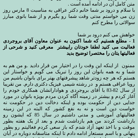
متن کامل آن در ادامه آمده است .
با سلام و درود بر شما خانم دکتر عراقی به مناسبت 8 مارس روز
زن می خواستم مدتی وقت شما رو بگیرم و از شما بانوی مبارز
سوالاتی را مطرح کنم
خواهش می کنم
درود بر شما
1 - مطلع هستیم که شما اکنون به عنوان معاون آقای بروجردی
فعالیت می کنید لطفا خودتان رابیشتر معرفی کنید و شرحی از
فعالیتها یتان را مختصرا توضیح بدید
ممنون از اینکه این وقت را در اختیار من قرار دادید .و من هم به
شما و به همه بانوان این روز را تبریک می گویم
و خواستار این
هستم که هر چه زودتر شاهد پیشرفتهای بهتر برای بانوان باشیم من
رویا عراقی هستم و در رشته شیمی فیزیک دکتری دارم. من تقریبا
از سال 82-83 با آقای بروجردی و هوادارانشان همکاری خودم را
آغاز کردم و بیشتر در زمینه آگاه کردن مردم بویژه بانوان در مورد
جدایی دین از حکومت بوده و اینکه دخالت دین در حکومت نه
خواست دین است و نه به نفع کشور که البته در این زمینه
فعالیتهای آموزشی و مدنی داشتیم در سال 85 که ایشون رو
بازداشت کردند من هم بازداشت شدم و بعد از یک هفته بطور
موقت و با اخذ تعهد آزاد شدم که باز سعی کردم فعالیتم رو بطور
پنهانی و با اسم مستعار ادامه دادم تا اینکه متاسفانه دوباره در آبان