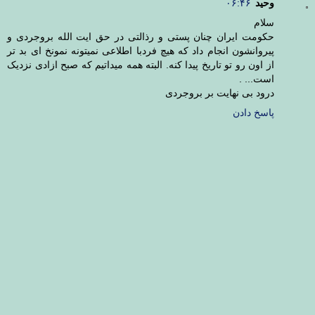
وحید
۰۶:۴۶
سلام
حکومت ایران چنان پستی و رذالتی در حق ایت الله بروجردی و
پیروانشون انجام داد که هیچ فردبا اطلاعی نمیتونه نمونخ ای بد تر
از اون رو تو تاریخ پیدا کنه. البته همه میداتیم که صبح ازادی نزدیک
است... .
درود بی نهایت بر بروجردی
پاسخ دادن