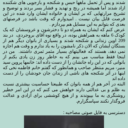
شدند و پس از تحمل ماهها حبس و شکنجه و بازجویی های شکننده
ازاد شدند اما همیشه در رنج و تهدید و فشار بسر بردند و توضیح و
تشریح مرارتهایی که بر ایشان و خانواده ایشان وارد شده در این
فرصت قابل بیان نیست . امیدوارم که وقت باشد در فرصتهای
بعدی که بتوانم به این مسایل هم بپردازم .
عرض کنم که ایشان به همراه دو تا دخترشون و عروسشان که یک
کودک 6 ماهه به همراهش بوده، در واقع نوه آقای بروجردی، در بند
209 اوین زندانی و شکنجه شدند و بسیاری از بانوان دیگر هم از
بستگان ایشان که الان ذکر نامشون را به یاد ندارم و وقت هم اجازه
نمی دهد، هستند که فعالیتهای بسیار مثمر ثمری داشتند. من در
اینجا فقط مناسب می بینم که به خاطر روز زن یادی بکنم از
بانوانی که در این راه جانشان را از دست داده اند: خانمها پروین سید
منیر- مریم منتظر صاحب و همانطور که گفتم خانم فاطمه نخی که
اینها در اثر شکنجه های ناشی از زندان جان خودشان را از دست
داده اند
البته در آخر هم از همه بانوان که طبیعتا حساسیت بیشتری نسبت
به ظلم و بی عدالتی دارند خواهش می کنم که در این امر خطیر
روشنگری به ما بپیوندند و از هیچ کوششی برای آزادی و عدالت
فروگذار نکنند سپاسگزارم.
دسترسی به فایل صوتی مصاحبه :