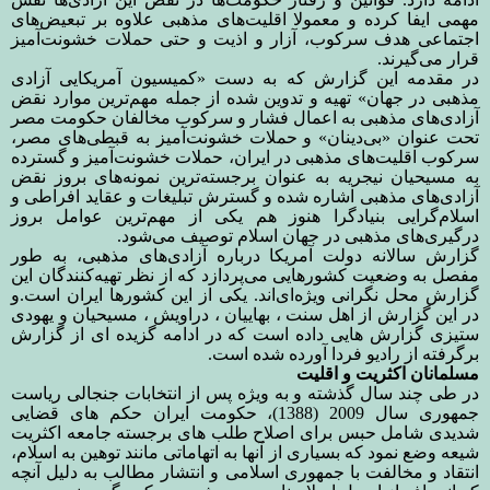
مهمی ایفا کرده و معمولا اقلیت‌های مذهبی علاوه بر تبعیض‌های
اجتماعی هدف سرکوب، آزار و اذیت و حتی حملات خشونت‌آمیز
قرار می‌گیرند.
در مقدمه این گزارش که به دست «کمیسیون آمریکایی آزادی
مذهبی در جهان» تهیه و تدوین شده از جمله مهم‌ترین موارد نقض
آزادی‌های مذهبی به اعمال فشار و سرکوب مخالفان حکومت مصر
تحت عنوان «بی‌دینان» و حملات خشونت‌آمیز به قبطی‌های مصر،
سرکوب اقلیت‌های مذهبی در ایران، حملات خشونت‌آمیز و گسترده
به مسیحیان نیجریه به عنوان برجسته‌ترین نمونه‌های بروز نقض
آزادی‌های مذهبی اشاره شده و گسترش تبلیغات و عقاید افراطی و
اسلام‌گرایی بنیادگرا هنوز هم یکی از مهم‌ترین عوامل بروز
درگیری‌های مذهبی در جهان اسلام توصیف می‌شود.
گزارش سالانه دولت آمریکا درباره آزادی‌های مذهبی، به طور
مفصل به وضعیت کشورهایی می‌پردازد که از نظر تهیه‌کنندگان این
گزارش محل نگرانی ویژه‌ای‌اند. یکی از این کشور‌ها ایران است
.
و
در این گزارش از اهل سنت ، بهاییان ، دراویش ، مسیحیان و یهودی
ستیزی گزارش هایی داده است که در ادامه گزیده ای از گزارش
برگرفته از رادیو فردا آورده شده است.
مسلمانان اکثریت و اقلیت
در طی چند سال گذشته و به ویژه پس از انتخابات جنجالی ریاست
جمهوری سال 2009 (1388)، حکومت ایران حکم های قضایی
شدیدی شامل حبس برای اصلاح طلب های برجسته جامعه اکثریت
شیعه وضع نمود که بسیاری از آنها به اتهاماتی مانند توهین به اسلام،
انتقاد و مخالفت با جمهوری اسلامی و انتشار مطالب به دلیل آنچه