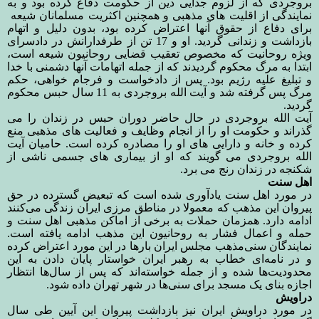
بروجردی که از لزوم جدایی دین از حکومت دفاع کرده بود و به
نمایندگی از اقلیت های مذهبی و همچنین اکثریت مسلمانان شیعه
برای دفاع از حقوق آنها اعتراض کرده بود، بدون دلیل و اتهام
بازداشت و زندانی گردید. او و 17 تن از طرفدارانش در دادسرای
ویژه روحانیت که مخصوص تعقیب قضایی روحانیون شیعه است،
ابتدا به مرگ محکوم گردیدند که از جمله اتهامات آنها دشمنی با خدا
و تبلیغ علیه رژیم بود. پس از دادخواست و فرجام خواهی، حکم
مرگ پس گرفته شد و آیت الله بروجردی به 11 سال حبس محکوم
گردید.
آیت الله بروجردی در حال حاضر دوران حبس در زندان را می
گذراند و حکومت او را از انجام وظایف و فعالیت های مذهبی منع
کرده و خانه و دارایی های او را مصادره کرده است. حامیان آیت
الله بروجردی می گویند که او از بیماری های جسمی ناشی از
شکنجه در زندان رنج می برد.
اهل سنت
در مورد اهل سنت یادآوری شده است که تبعیض گسترده در حق
پیروان این مذهب که معمولا در مناطق مرزی ایران زندگی می‌کنند
ادامه دارد. همزمان حملات به برخی از اماکن مذهبی اهل سنت و
حمله و اعمال فشار به روحانیون این مذهب ادامه یافته است.
نمایندگان سنی‌مذهب مجلس ایران بار‌ها در این مورد اعتراض کرده
و در نامه‌ای خطاب به رهبر ایران خواستار پایان دادن به این
محدودیت‌ها شده و از جمله خواسته‌اند که پس از سال‌ها انتظار
اجازه بنای یک مسجد برای سنی‌ها در شهر تهران داده شود.
دراویش
در مورد دراویش ایران نیز بازداشت پیروان این آیین طی سال