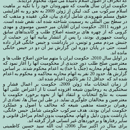
که انحراف از اصول اسلام نامیده می شود، محکوم گردیدند.
حکومت ایران سال هاست که شهروندان خود را با تکیه بر ماهیت
اسلام سرکوب می کند، لیکن از ژوئن 2009 به نحو رو به افزایشی
حقوق مسلم شهروندی شامل آزادی بیان، فکر، عقیده و مذهب که
در سطح بین المللی به رسمیت شناخته شده اند، نقض شده است.
در فوریه 2011، حکومت ایران آقایان میر حسین موسوی و مهدی
کروبی که از چهره های برجسته اصلاح طلب و کاندیداهای سابق
ریاست جمهوری بودند، را پس از انتشار بیانیه آنها در حمایت از
جنبش مردم مصر و تونس، در بازداشت و حبس خانگی قرار داده
است. حتی در پایان دوره این گزارش نیز آن دو در حبس خانگی
مانده اند.
در اوایل سال 2010، حکومت ایران با متهم ساختن اصلاح طلب ها و
معترضین صلح طلب دور جدیدی از محکومیت آنها را آغاز نمود که
بعضا به اتهام محاربه (جنگ با خدا) به اعدام محکوم شدند.
بر اساس
گزارش ها، حدود 20 نفر به اتهام محاربه محاکمه و محکوم به اعدام
شده اند که حداقل 12 نفر تاکنون اعدام شده اند.
از زمان انتخابات ماه ژوئن 2009، حکومت بر اعمال فشار و
سختگیری به روحانیون شیعه افزوده است تا از اعتراض علنی آنها
نسبت به نتایج انتخابات و انتقاد آنها از نحوه برخورد حکومت با
معترضین و مخالفان جلوگیری نماید. در طی این سال
ها، تعدادی از
رهبران برجسته مذهبی شیعه که مخالف با اصول و عملکرد
حکومت ایران بودند، هدف سرکوب حکومتی شامل حبس خانگی،
بازداشت بدون دلیل و اتهام، محکومیت بدون انجام مراحل قانونی و
سایر رفتارها و برخوردهای غیر انسانی قرار گرفته اند.
برای مثال در اکتبر سال 2006، آیت الله سید حسین کاظمینی