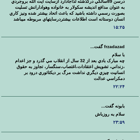
درسن 89سالگي درگذشته لذاجادارد ازسايت آيت الله بروجردي
به عنوان مدافع انديشه سكولار به خانواده وهوادارانش تسليت
بصورت رسمي داشته باشيد كه باعث اتحاد بيشتر شده ونيز كاري
انسان دوستانه است اطلاعات بيشتردرسايتهاي مربوطه ميباشد
۱۵:۲۵
frzadazad گفت...
با سلام
چه مبارک بادي بعد از 32 سال از انقلاب مي گذرد و جز اعدام
،زنداني، تشويش اعتقادات،اغتصاب،سنگسار، تجاوز به حقوق
انسانيت چيزي ديگري نداشت مرگ بر ديکتاتوري درود بر
دمکراسي عدالت
۲۲:۲۴
بابونه گفت...
سلام به روزباش
۲۳:۵۹