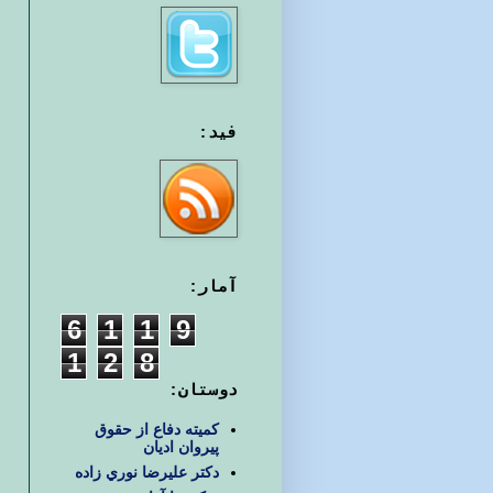
فید:
آمار:
6
1
1
9
1
2
8
دوستان:
کمیته دفاع از حقوق
پیروان ادیان
دكتر عليرضا نوري زاده