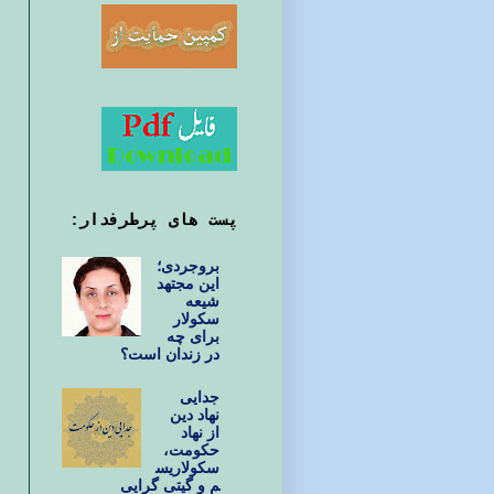
پست های پرطرفدار:
بروجردی؛
این مجتهد
شیعه
سکولار
برای چه
در زندان است؟
جدایی
نهاد دین
از نهاد
حکومت،
سکولاریس
م و گیتی گرایی