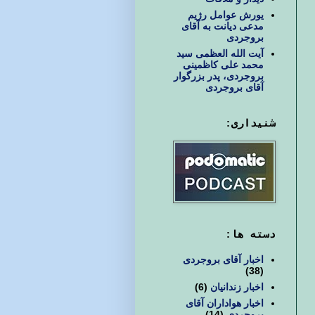
یورش عوامل رژیم
مدعی دیانت به آقای
بروجردی
آیت الله العظمی سید
محمد علی کاظمینی
بروجردی، پدر بزرگوار
آقای بروجردی
شنیداری:
دسته ها:
اخبار آقای بروجردی
(38)
اخبار زندانیان
(6)
اخبار هواداران آقای
بروجردی
(14)