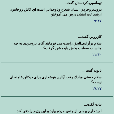
تهماسبي.كردستان گفت...
درود.بروجردي انسان شجاع وباوجداني است اي كاش روحانيون
ازشجاعت ايشان درس مي آموختن
۰۹:۴۷
كازروني گفت...
سلام برآزادي.الحق راست مي فرمايند آقاي بروجردي به چه
مناسبت سعادت بخش بايدجشن گرفت؟
۱۱:۳۰
بابونه گفت...
سلام.حسني مبارك رفت آيااين هوشداري براي ديكتاورخامنه اي
نيست؟
۱۷:۲۷
بیات گفت...
امید دارم بهمنی از جنس مردم بیاید و این رژیم را دفن کند