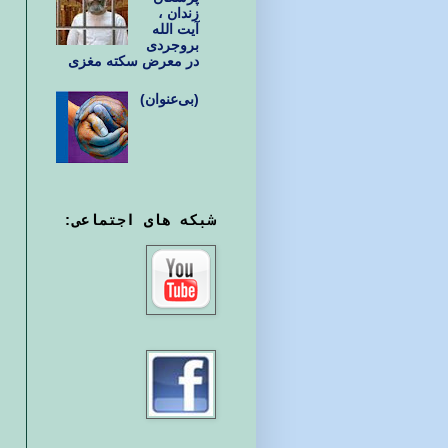
زندان ،
آیت الله
بروجردی
در معرض سکته مغزی
(بی‌عنوان)
شبکه های اجتماعی: