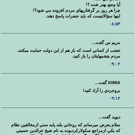
آيا وضع بهتر شده ؟!
چرا هر روز بر گرفتاريهاي مردم افزوده مي شود؟!
اينها سؤالاتيست كه بايد حضرات پاسخ دهند.
۰۸:۵۴
مريم س گفت...
تعجب از كساني است كه باز هم از اين دولت حمايت ميكنند.
مردم چشمهايتان را باز كنيد.
۰۹:۰۲
KIMIA گفت...
بروجردي را آزاد كنيد!
۰۹:۱۲
ديويد گفت...
سلام.بعرض ميرسانم كه روحاني بلند پايه سني ازمخالفين نظام
كه يكي ازمراجع سكولاركردبوده به نام شيخ عزالدين حسيني