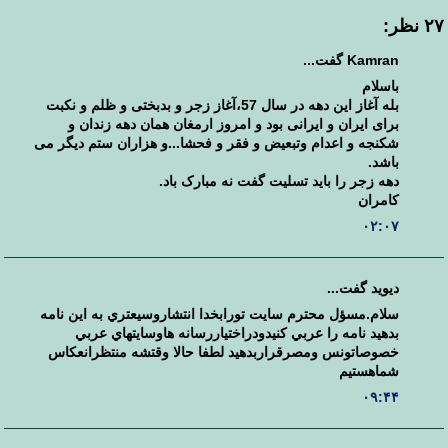
۲۷ نظر:
Kamran گفت...
باسلام
بله آغاز این دهه در سال 57،آغاز زجر و بدبختی و ظلم و نکبت
برای ایران و ایرانی بود و امروز ارمغان همان دهه زندان و
شکنجه و اعدام وتبعیض و فقر و فحشا...و هزاران ستم دیگر می
باشد.
دهه زجر را باید تسلیت گفت نه مبارک باد.
کامران
۰۲:۰۷
ديويد گفت...
سلام.مسؤل محترم سايت تورابخدا انتشاروسيعتري به اين نامه
بدهيد نامه را عربي كنيدودراختياررسانه هاوسايتهاي عربي
خصوصاتونس ومصرقراربدهيد لطفا حالا وقتشه منتظرانعكاس
شماهستيم
۰۹:۴۴