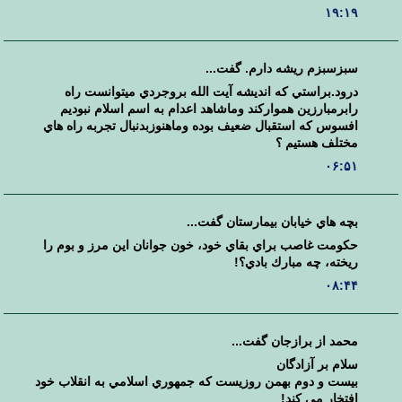
۱۹:۱۹
سبزسبزم ريشه دارم. گفت...
درود.براستي كه انديشه آيت الله بروجردي ميتوانست راه
رابرمبارزين همواركند وماشاهد اعدام به اسم اسلام نبوديم
افسوس كه استقبال ضعيف بوده وماهنوزبدنبال تجربه راه هاي
مختلف هستيم ؟
۰۶:۵۱
بچه هاي خيابان بيمارستان گفت...
حكومت غاصب براي بقاي خود، خون جوانان اين مرز و بوم را
ريخته، چه مبارك بادي؟!
۰۸:۴۴
محمد از برازجان گفت...
سلام بر آزادگان
بيست و دوم بهمن روزيست كه جمهوري اسلامي به انقلاب خود
افتخار مي كند!