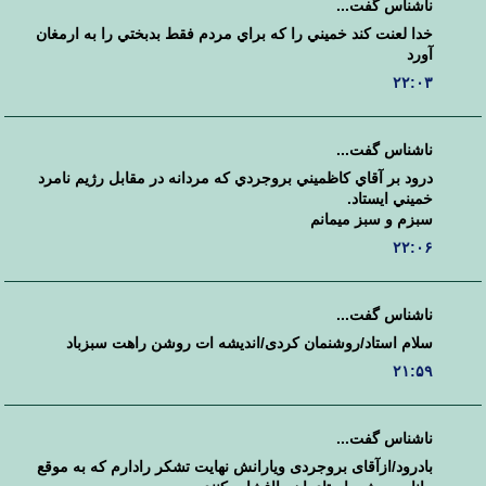
ناشناس گفت...
خدا لعنت کند خميني را که براي مردم فقط بدبختي را به ارمغان
آورد
۲۲:۰۳
ناشناس گفت...
درود بر آقاي کاظميني بروجردي که مردانه در مقابل رژيم نامرد
خميني ايستاد.
سبزم و سبز ميمانم
۲۲:۰۶
ناشناس گفت...
سلام استاد/روشنمان کردی/اندیشه ات روشن راهت سبزباد
۲۱:۵۹
ناشناس گفت...
بادرود/ازآقای بروجردی ویارانش نهایت تشکر رادارم که به موقع