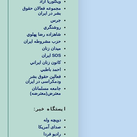
ويكتوريا آزاد
مجموعه فعالان حقوق
بشر در ایران
جرس
روشنگري
شاهزاده رضا پهلوي
حزب مشروطه ايران
ميدان زنان
SOS ایران
كانون زنان ايراني
احمد باطبي
فعالین حقوق بشر
ودمکراسی در ایران
جامعه مسلمانان
معترض(معترضه)
ایستگاه خبر:
دویچه وله
صدای آمریکا
رادیو فردا