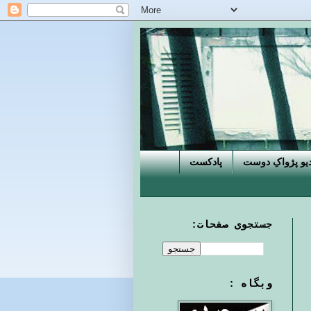
دیو پژواکِ دوست
پادکست
جستجوی صفحات:
وبگاه :