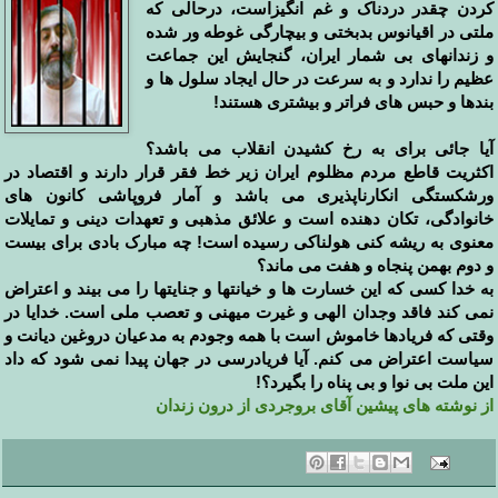
کردن چقدر دردناک و غم انگیزاست، درحالی که
ملتی در اقیانوس بدبختی و بیچارگی غوطه ور شده
و زندانهای بی شمار ایران، گنجایش این جماعت
عظیم را ندارد و به سرعت در حال ایجاد سلول ها و
بندها و حبس های فراتر و بیشتری هستند!
آیا جائی برای به رخ کشیدن انقلاب می باشد؟
اکثریت قاطع مردم مظلوم ایران زیر خط فقر قرار دارند و اقتصاد در
ورشکستگی انکارناپذیری می باشد و آمار فروپاشی کانون های
خانوادگی، تکان دهنده است و علائق مذهبی و تعهدات دینی و تمایلات
معنوی به ریشه کنی هولناکی رسیده است! چه مبارک بادی برای بیست
و دوم بهمن پنجاه و هفت می ماند؟
به خدا کسی که این خسارت ها و خیانتها و جنایتها را می بیند و اعتراض
نمی کند فاقد وجدان الهی و غیرت میهنی و تعصب ملی است. خدایا در
وقتی که فریادها خاموش است با همه وجودم به مدعیان دروغین دیانت و
سیاست اعتراض می کنم. آیا فریادرسی در جهان پیدا نمی شود که داد
این ملت بی نوا و بی پناه را بگیرد؟!
از نوشته های پیشین آقای بروجردی از درون زندان