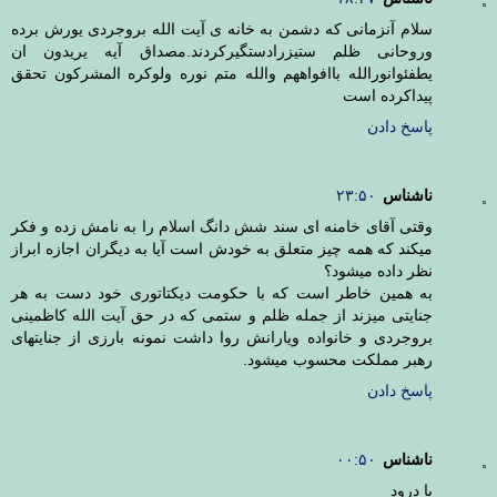
سلام آنزمانی که دشمن به خانه ی آیت الله بروجردی یورش برده
وروحانی ظلم ستیزرادستگیرکردند.مصداق آیه یریدون ان
یطفئوانورالله باافواههم والله متم نوره ولوکره المشرکون تحقق
پیداکرده است
پاسخ دادن
ناشناس
۲۳:۵۰
وقتی آقای خامنه ای سند شش دانگ اسلام را به نامش زده و فکر
میکند که همه چیز متعلق به خودش است آیا به دیگران اجازه ابراز
نظر داده میشود؟
به همین خاطر است که با حکومت دیکتاتوری خود دست به هر
جنایتی میزند از جمله ظلم و ستمی که در حق آیت الله کاظمینی
بروجردی و خانواده ویارانش روا داشت نمونه بارزی از جنایتهای
رهبر مملکت محسوب میشود.
پاسخ دادن
ناشناس
۰۰:۵۰
با درود