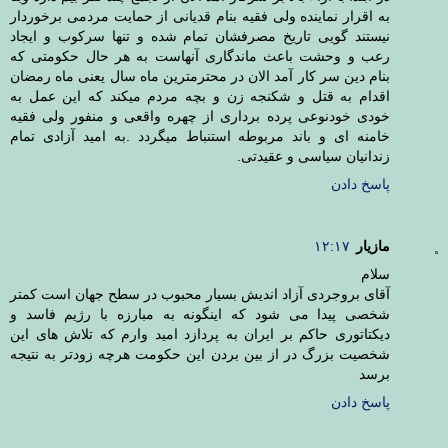
به اقرار نماینده ولی فقیه بنام قدیانی از حمایت مردمی برخوردار
نیستند گویی تاریخ مصرفشان تمام شده و تنها سرکوب و ایجاد
رعب و وحشت باعث ماندگاری آنهاست به هر حال حکومتی که
بنام دین سر کار آمد الان در محترمترین ماه سال یعنی ماه رمضان
اقدام به قتل و شکنجه زن و بچه مردم میکند که این عمل به
خودی خودنوعی پرده برداری از چهره واقعی و منفور ولی فقیه
خامنه ای و باند مربوطه استنباط میگردد .به امید آزادی تمام
زندانیان سیاسی و عقیدتی.
پاسخ دادن
مازیار
۱۲:۱۷
سلام
آقای بروجردی آزاد اندیش بسیار محبوب در سطح جهان است کمتر
شخصی پیدا می شود که اینگونه به مبارزه با رژیم فاسد و
دیکتاتوری حاکم بر ایران به پردازد امید وارم که تلاش های این
شخصیت بزرگ در از بین بردن این حکومت هرچه زودتر به نتیجه
برسد
پاسخ دادن