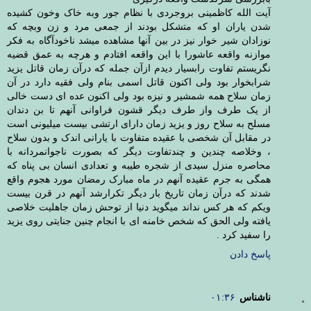
آیت الله کاظمینی بروجردی با نظام جور وبه خاک وخون کشیده
شدن یاران او که متشکل بودند از جمعی مرد و زن وبچه که
نوزادان شیر خوار نیز در بین آنها مشاهده میشد ناخودآگاه به فکر
موازنه واقعه عاشورا با این واقعه افتادم و هرچه به عمق قضیه
نگریستم تفاوت رابسیار دیدم ازآن جمله که درآن زمان قاتل یزید
شرابخوار بود ولی اکنون قاتل اسمی بنام ولی فقیه دارد در آن
زمان سلاح همه شمشیر و نیزه بود ولی اکنون عده ای دست خالی
از یک طرف واز طرف دیگر قشون فراوانی آنهم تا بن دندان
مسلح به سلاح روز و یزید زمان دارای ارتشی بیست میلیونی است
در مقابل آن شخصی با عقیده متفاوت با یارانی اندک و بدون سلاح
، وخلاصه چندین و چندتفاوت دیگر که بصورت ناجوانمردانه با
محاصره منزل سیدی از شجره طیبه و تعدادی انسان بی پناه که
همگی به جرم عقیده آنهم در ماه مبارک رمضان مورد هجوم واقع
شدند که درآن زمان تاریخ بار دیگر تکرارشد آنهم در قرن بیست
ویکم که هر کس نداند میگوید دنیا از توحش زمان جاهلیت خلاصی
یافته ولی الحق که شخص خامنه ای با انجام چنین جنایتی روی یزید
را سفید کرد .
پاسخ دادن
ناشناس
۰۱:۳۶