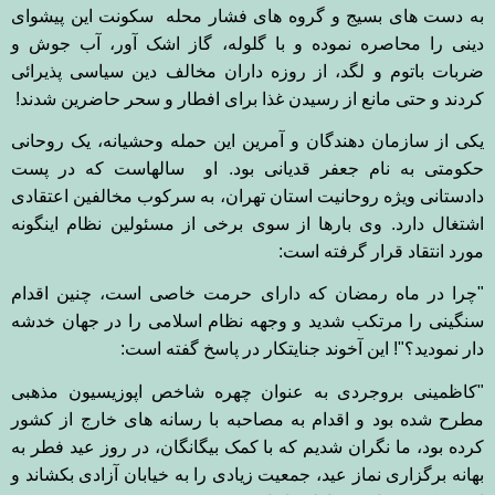
به دست های بسیج و گروه های فشار محله سکونت این پیشوای
دینی را محاصره نموده و با گلوله، گاز اشک آور، آب جوش و
ضربات باتوم و لگد، از روزه داران مخالف دین سیاسی پذیرائی
کردند و حتی مانع از رسیدن غذا برای افطار و سحر حاضرین شدند!
یکی از سازمان دهندگان و آمرین این حمله وحشیانه، یک روحانی
حکومتی به نام جعفر قدیانی بود. او سالهاست که در پست
دادستانی ویژه روحانیت استان تهران، به سرکوب مخالفین اعتقادی
اشتغال دارد. وی بارها از سوی برخی از مسئولین نظام اینگونه
مورد انتقاد قرار گرفته است
:
"
چرا در ماه رمضان که دارای حرمت خاصی است، چنین اقدام
سنگینی را مرتکب شدید و وجهه نظام اسلامی را در جهان خدشه
دار نمودید؟
!"
این آخوند جنایتکار در پاسخ گفته است
:
"
کاظمینی بروجردی به عنوان چهره شاخص اپوزیسیون مذهبی
مطرح شده بود و اقدام به مصاحبه با رسانه های خارج از کشور
کرده بود، ما نگران شدیم که با کمک بیگانگان، در روز عید فطر به
بهانه برگزاری نماز عید، جمعیت زیادی را به خیابان آزادی بکشاند و