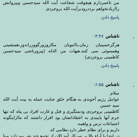
من تاعمردارم هیچوقت شجاعت آیت الله سیدحسین وپیروانش
راازیادنخواهم برددرودبرآیت الله بروجردی.
پاسخ دادن
ناشناس
۰۳:۴۷
هرگزحسینیان زمان،باامویان مکاروزورگووزراندوز،همنشینی
وهمسوئی نمی کنند.هیهات من الذله (پیروزباشی سیدحسین
کاظمینی بروجردی)
پاسخ دادن
ناشناس
۰۶:۵۵
سلام.
عوامل رژیم آخوندی به هنگام خلق جنایت حمله به بیت آیت الله
سید حسین
کاظمینی بروجردی ودستگیری و قتل و غارت افراد بی پناه که تنها
جرم آنها پایبندی به اعتقاداتشان بود اقرار داشتند که ماازاینگونه
اجتماعات ترس و واهمه
داریم و برای نظام خطر دارد،نظامی که
در ابتدا با آراء بالا بر سرکار آمد الان از تجمع چند نفر بیم دارد وبنا