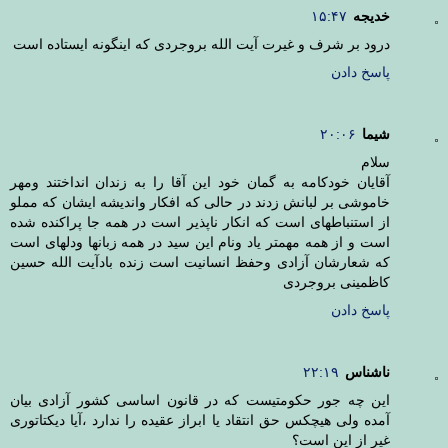
خدیجه
۱۵:۴۷
درود بر شرف و غیرت آیت الله بروجردی که اینگونه ایستاده است
پاسخ دادن
شیما
۲۰:۰۶
سلام
آقایان خودکامه به گمان خود این آقا را به زندان انداختند ومهر
خاموشی بر لبانش زدند در حالی که افکار واندیشه ایشان که مملو
از استنباطهای است که انکار ناپذیر است در همه جا پراکنده شده
است و از همه مهمتر یاد ونام این سید در همه زبانها ودلهای است
که شعارشان آزادی وحفظ انسانیت است زنده بادآیت الله حسین
کاظمینی بروجردی
پاسخ دادن
ناشناس
۲۲:۱۹
این چه جور حکومتیست که در قانون اساسی کشور آزادی بیان
آمده ولی هیچکس حق انتقاد یا ابراز عقیده را ندارد ،آیا دیکتاتوری
غیر از این است؟