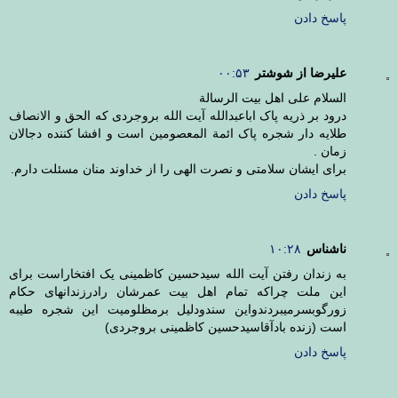
پاسخ دادن
علیرضا از شوشتر
۰۰:۵۳
السلام علی اهل بیت الرسالة
درود بر ذریه پاک اباعبدالله آیت الله بروجردی که الحق و الانصاف
طلایه دار شجره پاک ائمة المعصومین است و افشا کننده دجالان
زمان .
برای ایشان سلامتی و نصرت الهی را از خداوند منان مسئلت دارم.
پاسخ دادن
ناشناس
۱۰:۲۸
به زندان رفتن آیت الله سیدحسین کاظمینی یک افتخاراست برای
این ملت چراکه تمام اهل بیت عمرشان رادرزندانهای حکام
زورگوبسرمیبردندواین سندودلیل برمظلومیت این شجره طیبه
است (زنده بادآقاسیدحسین کاظمینی بروجردی)
پاسخ دادن