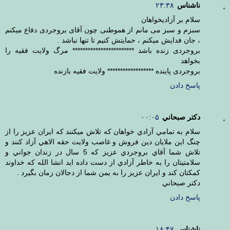
ناشناس
۲۳:۳۸
سلام بر آزادیخواهان
سبزم و سبز می مانم از هموطنی چون آقای بروجردی دفاع میکنم
، جان فدایش میکنم ، حمایتش کنیم تا تنها نباشد .
بروجردی زنده باشد ************************ مرگ ولایت فقیه را
بخواهد
بروجردی پاینده ****************** ولایت فقیه بازنده
پاسخ دادن
دکتر صبحاني
۰۰:۰۵
سلام به تمامي آزادي خواهان که تلاش ميکنند که ايران عزيز را از
چنگ اين ملايان دين فروش و غاصب ولايت حقه الاهي آزاد کنند و
تلاش شما آقاي بروجردي عزيز که 5 سال در زندان جواني و
سلامتيتان را به خاطر آزادي از دست داده ايد انشا الله که خداوند
کمکتان کند و ايران عزيز را به يمن شما از دجالان زمان بگيرد .
دکتر صبحاني
پاسخ دادن
ناشناس
۱۸:۴۷