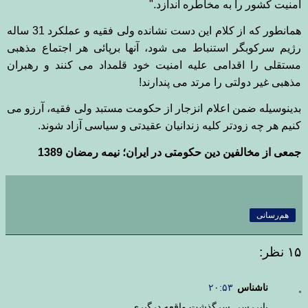
امنیت کشور را به مخاطره اندازد
".
همانطور که از کلام این دست نشانده ولی فقیه و عملکرد 31 ساله
رژیم سرکوبگر استنباط می شود، آنها برپائی هر اجتماع مذهبی
مستقلی را اقدامی علیه امنیت خود قلمداد می کنند و رهبران
مذهبی غیر دولتی را مرتد می پندارند
!
بدینوسیله ضمن اعلام انزجار از حکومت مستبد ولی فقیه، آرزو می
کنیم هر چه زودتر کلیه زندانیان عقیدتی و سیاسی آزاد شوند
.
جمعی از مخالفین دین حکومتی در ایران؛ نیمه رمضان 1389
هم‌رسانی
۱۵ نظر:
ناشناس
۲۰:۵۳
بابررسی سرگذشت واقعه درگیری