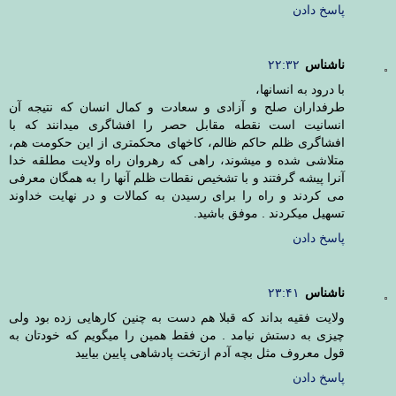
پاسخ دادن
ناشناس
۲۲:۳۲
با درود به انسانها،
طرفداران صلح و آزادی و سعادت و کمال انسان که نتیجه آن
انسانیت است نقطه مقابل حصر را افشاگری میدانند که با
افشاگری ظلم حاکم ظالم، کاخهای محکمتری از این حکومت هم،
متلاشی شده و میشوند، راهی که رهروان راه ولایت مطلقه خدا
آنرا پیشه گرفتند و با تشخیص نقطات ظلم آنها را به همگان معرفی
می کردند و راه را برای رسیدن به کمالات و در نهایت خداوند
تسهیل میکردند . موفق باشید.
پاسخ دادن
ناشناس
۲۳:۴۱
ولایت فقیه بداند که قبلا هم دست به چنین کارهایی زده بود ولی
چیزی به دستش نیامد . من فقط همین را میگویم که خودتان به
قول معروف مثل بچه آدم ازتخت پادشاهی پایین بیایید
پاسخ دادن