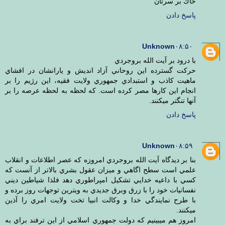
خاك بر سرتان
پاسخ دادن
Unknown
۰۸:۵۰
با درود بر آيت الله بروجردي
حركت گسترده اين روحاني آزاد انديش و يارانشان در افشاي
ماهيت كاذب و استبدادي جمهوري ولايت فقيه، اين رژيم را بر
انجام اين كارها مصر كرده است. كه لحظه به لحظه عرصه را بر
آنها تنگتر ميكنند.
پاسخ دادن
Unknown
۰۸:۵۹
بنا بر ديدگاه آيت الله بروجردي امروزه كه عصر اطلاعات و انقلاب
علمي است سطح اگاهي و ميزان عقول بشري بالاتر از آنست كه
كسي با داعيه خدايي تشكيل امپراطوري دهد فلذا شياطين ديني
نفسانيات خود را با زرق وبرق جديدي به ويترين توجهات روز برده و
با طرح نمايندگي خدا و وكالت انبيا تخت ولايت امري را آذين
ميكنند.
امروز هم ميبينيم كه دولت جمهوري اسلامي از اين ترفند براي به