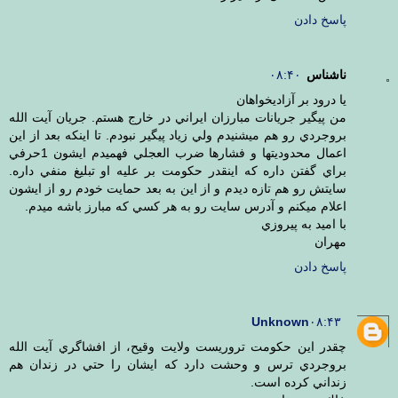
پاسخ دادن
ناشناس
۰۸:۴۰
يا درود بر آزاديخواهان
من پيگير جريانات مبارزان ايراني در خارج هستم. جريان آيت الله
بروجردي رو هم ميشنيدم ولي زياد پيگير نبودم. تا اينكه بعد از اين
اعمال محدوديتها و فشارها ضرب العجلي فهميدم ايشون 1حرفي
براي گفتن داره كه اينقدر حكومت بر عليه او تبليغ منفي داره.
سايتش رو هم تازه ديدم و از اين به بعد حمايت خودم رو از ايشون
اعلام ميكنم و آدرس سايت رو به هر كسي كه مبارز باشه ميدم.
با اميد به پيروزي
مهران
پاسخ دادن
Unknown
۰۸:۴۳
چقدر اين حكومت تروريست ولايت وقيح، از افشاگري آيت الله
بروجردي ترس و وحشت دارد كه ايشان را حتي در زندان هم
زنداني كرده است.