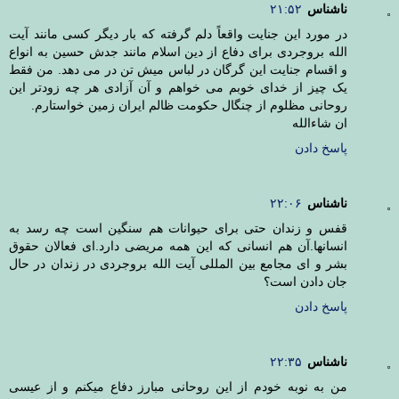
ناشناس
۲۱:۵۲
در مورد این جنایت واقعاً دلم گرفته که بار دیگر کسی مانند آیت
الله بروجردی برای دفاع از دین اسلام مانند جدش حسین به انواع
و اقسام جنایت این گرگان در لباس میش تن در می دهد. من فقط
یک چیز از خدای خوبم می خواهم و آن آزادی هر چه زودتر این
روحانی مظلوم از چنگال حکومت ظالم ایران زمین خواستارم.
ان شاءالله
پاسخ دادن
ناشناس
۲۲:۰۶
قفس و زندان حتی برای حیوانات هم سنگین است چه رسد به
انسانها.آن هم انسانی که این همه مریضی دارد.ای فعالان حقوق
بشر و ای مجامع بین المللی آیت الله بروجردی در زندان در حال
جان دادن است؟
پاسخ دادن
ناشناس
۲۲:۳۵
من به نوبه خودم از این روحانی مبارز دفاع میکنم و از عیسی