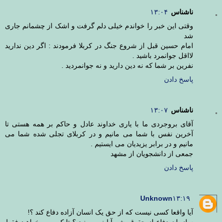
ناشناس
۱۳:۰۴
وقتی این خبر را خواندم خیلی دلم گرفت و اشک از چشمانم جاری
شد
امام حسین قبل از شروع جنگ در کربلا فرمودند : اگر دین ندارید
لااقل جوانمرد باشید .
نفرین بر شما که نه دین دارید و نه جوانمردید .
پاسخ دادن
ناشناس
۱۳:۰۷
آقای بروجردی ما با یاری خداوند عادل و حاکم بر همه هستی تا
آخرین نفس با شما می مانیم و در کربلای تجلی شده شما می
مانیم و در برابر یزیدیان می ایستیم .
جمعی از دانشجویان از مشهد
پاسخ دادن
Unknown
۱۳:۱۹
آیا واقعا کسی نیست که از حق یک انسان آزاده دفاع کند ؟!
سازمان دفاع از حقوق بشر آیا نمی بینید ؟ تا کی می خواهید فقط