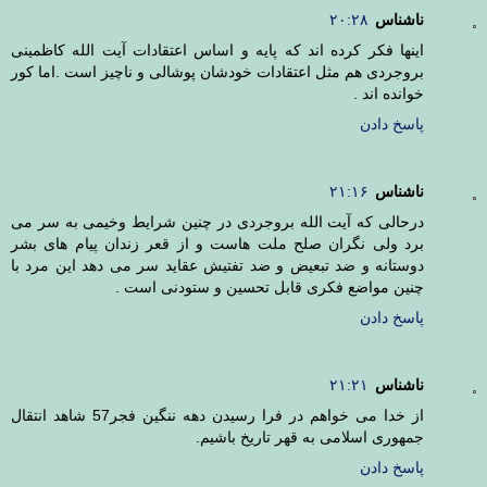
ناشناس
۲۰:۲۸
اینها فکر کرده اند که پایه و اساس اعتقادات آیت الله کاظمینی
بروجردی هم مثل اعتقادات خودشان پوشالی و ناچیز است .اما کور
خوانده اند .
پاسخ دادن
ناشناس
۲۱:۱۶
درحالی که آیت الله بروجردی در چنین شرایط وخیمی به سر می
برد ولی نگران صلح ملت هاست و از قعر زندان پیام های بشر
دوستانه و ضد تبعیض و ضد تفتیش عقاید سر می دهد این مرد با
چنین مواضع فکری قابل تحسین و ستودنی است .
پاسخ دادن
ناشناس
۲۱:۲۱
از خدا می خواهم در فرا رسیدن دهه ننگین فجر57 شاهد انتقال
جمهوری اسلامی به قهر تاریخ باشیم.
پاسخ دادن