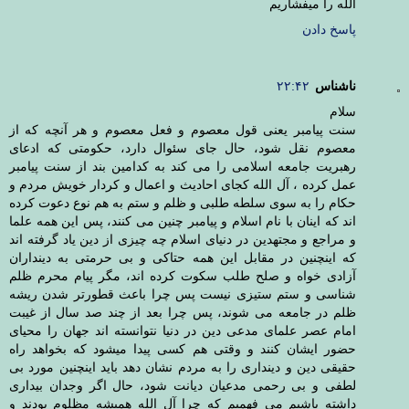
الله را میفشاریم
پاسخ دادن
ناشناس
۲۲:۴۲
سلام
سنت پیامبر یعنی قول معصوم و فعل معصوم و هر آنچه که از
معصوم نقل شود، حال جای سئوال دارد، حکومتی که ادعای
رهبریت جامعه اسلامی را می کند به کدامین بند از سنت پیامبر
عمل کرده ، آل الله کجای احادیث و اعمال و کردار خویش مردم و
حکام را به سوی سلطه طلبی و ظلم و ستم به هم نوع دعوت کرده
اند که اینان با نام اسلام و پیامبر چنین می کنند، پس این همه علما
و مراجع و مجتهدین در دنیای اسلام چه چیزی از دین یاد گرفته اند
که اینچنین در مقابل این همه حتاکی و بی حرمتی به دینداران
آزادی خواه و صلح طلب سکوت کرده اند، مگر پیام محرم ظلم
شناسی و ستم ستیزی نیست پس چرا باعث قطورتر شدن ریشه
ظلم در جامعه می شوند، پس چرا بعد از چند صد سال از غیبت
امام عصر علمای مدعی دین در دنیا نتوانسته اند جهان را محیای
حضور ایشان کنند و وقتی هم کسی پیدا میشود که بخواهد راه
حقیقی دین و دینداری را به مردم نشان دهد باید اینچنین مورد بی
لطفی و بی رحمی مدعیان دیانت شود، حال اگر وجدان بیداری
داشته باشیم می فهمیم که چرا آل الله همیشه مظلوم بودند و