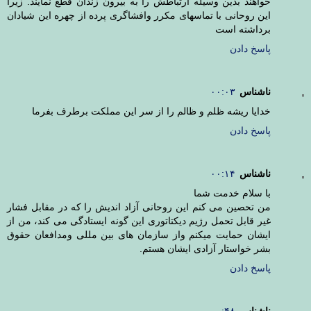
خواهند بدین وسیله ارتباطش را به بیرون زندان قطع نمایند. زیرا
این روحانی با تماسهای مکرر وافشاگری پرده از چهره این شیادان
برداشته است
پاسخ دادن
ناشناس
۰۰:۰۳
خدایا ریشه ظلم و ظالم را از سر این مملکت برطرف بفرما
پاسخ دادن
ناشناس
۰۰:۱۴
با سلام خدمت شما
من تحصین می کنم این روحانی آزاد اندیش را که در مقابل فشار
غیر قابل تحمل رژیم دیکتاتوری این گونه ایستادگی می کند، من از
ایشان حمایت میکنم واز سازمان های بین مللی ومدافعان حقوق
بشر خواستار آزادی ایشان هستم.
پاسخ دادن
ناشناس
۰۰:۴۸