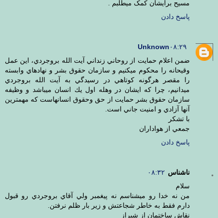
مسیح برایشان کمک میطلبم .
پاسخ دادن
Unknown
۰۸:۲۹
ضمن اعلام حمايت از روحاني زنداني آيت الله بروجردي، اين عمل
وقيحانه را محكوم ميكنيم و سازمان حقوق بشر و نهادهاي وابسته
را مقصر هرگونه كوتاهي در رسيدگي به آيت الله بروجردي
ميدانيم، چرا كه ايشان در وهله اول يك انسان ميباشد و وظيفه
سازمان حقوق بشر حمايت از حق وحقوق انسانهاست كه مهمترين
آنها آزادي و امنيت جاني است.
با تشكر
جمعي از هواداران
پاسخ دادن
ناشناس
۰۸:۳۲
سلام
من نه خدا رو ميشناسم نه پيغمبر ولي آقاي بروجردي رو قبول
دارم فقط به خاطر شجاعتش و زير بار ظلم نرفتن.
نقاش ساختمان از شيراز