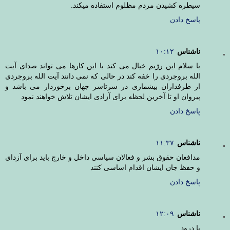
سيطره كشيدن مردم مظلوم استفاده ميكند.
پاسخ دادن
ناشناس
۱۰:۱۲
با سلام این رژیم خیال می کند با این کارها می تواند صدای آیت
الله بروجردی را خفه کند در حالی که نمی دانند آیت الله بروجردی
از طرفداران بیشماری در سرتاسر جهان برخوردار می باشد و
پیروان او تا آخرین لحظه برای آزادی ایشان تلاش خواهند نمود
پاسخ دادن
ناشناس
۱۱:۳۷
مدافعان حقوق بشر و فعالان سیاسی داخل و خارج باید برای آزدای
و حفظ جان ایشان اقدام اساسی کنند
پاسخ دادن
ناشناس
۱۲:۰۹
با درود