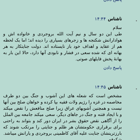
ناشناس
۱۴:۴۴
سلام
طی این دو سال و نیم آیت الله بروجردی و خانواده اش و
هوادارانش شکنجه ها و زجرهای بسیاری را دیده اند؛ اما یک لحظه
هم از عقاید و اهداف خود باز نایستاده اند. دولت جنایتکار به هر
بهانه ای که شده سعی در فشار و نابودی آنها دارد، حالا این بار به
بهانۀ پخش فایلهای صوتی.
پاسخ دادن
ناشناس
۱۴:۴۵
مشخص است که شعله های این آشوب و جنگ بین دو طرف
مخاصمه در غزه را رژیم ولات فقیه بپا کرده و خواهان صلح بین آنها
نیست و همچنین آشوبهای عراق زیرا صلح منافعش را نقض میکند
و با ایجاد فتنه و جنگ در جاهای دیگر، سعی میکند جامعه بین الملل
را از آگاهی نقض حقوق بشر در ایران دور کند و بتواند به راحتی
برای برقراری حکومتشان هر ظلم و جنایتی را مرتکب شوند که
بارزترینشان جنایت علیه آقای کاظمینی بروجردی و یارانش میباشد.
شکوفه