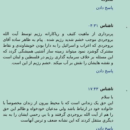
پاسخ دادن
ناشناس
۰۴:۳۱
پربرداری از ماهیت کثیف و ریاکارانه رژیم توسط آیت الله
بروجردی موجب خشم شدید رژیم شده . پیام به ظاهر ساده آقای
بروجردی که اعراب و اسرائیل را به دارا بودن خویشاوندی و نقاط
مشترک گوشزد نمود میتواند زمینه ساز آشتیی همیشگی گردد که
این مسئله بر خلاف سرمایه گذاری رژیم در فلسطین و لبنان است
و نقشه هایشان را نقش بر آب میکند .خشم رژیم از این است.
پاسخ دادن
ناشناس
۱۷:۴۳
با سلام
این حق يک زنداني است که با محيط بيرون از زندان مخصوصاً با
خانواده خود در ارتباط باشد ولي مدعيان خودخواه و ظالم اين حق
را هم از آيت الله بروجردي گرفتند و با بي رحمي ايشان را به بند
ديگري منتقل کردند که اين نشانه ضعف و ترس آنهاست
پاسخ دادن