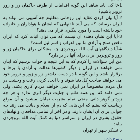
1-تا کی باید شاهد این گونه اقدامات از طرف حاکمان زر و زور
تزویر باشیم؟
2-آیا بیان کردن عقاید این روحانی مظلوم چه آسیبی می تواند به
ایران برساند، که می آیند تلفنهایی که ایشان با هواداران و خانواده
خود داشته است را مورد پیگیری قرار می دهند؟
3-آیا این نشان دهندة آن نیست که می توان اثبات کرد که ایران
ناقض صلح و آزادی ما بین اعراب و اسرائیل است؟
4-آیا دیدگاههای آیت الله بروجردی چه مشکلی برای حاکمان زر و
زور و تزویردر ایران برای آنها در بر دارد؟
من این سؤالات را کردم که به این نتیجه و جواب برسیم که اینان
نمی خواهند در ایران و دیگر کشورها عدالت و آزادی پا برجا و
برقرار باشد و این گونه با در دست داشتن زر و زور و تزویر خود
می خواهند صاحب کل دنیا شوند و با ایجاد کردن رعب و وحشت در
دل مردم مخصوصاً در ایران نمی خواهند مردم کاری بکنند. ولی
نمی دانند که این همه ظلم و جنایت دیگر اثری ندارد و هر چه
زودتر گوهر ذاتی منجی تمام بشریت نمایان میشود و آن موقع
زیباست که ببینیم که این هایی که دَم از اسلام و دیانت می زنند چه
جوابی برای آن ایشان دارند. و در آخر از تمامی مدافعان و نهادهای
حقوق بشری در ایران و سراسر دنیا به کمک آیت الله بروجردی
بیایند.
با تشکر سهر از تهران
پاسخ دادن