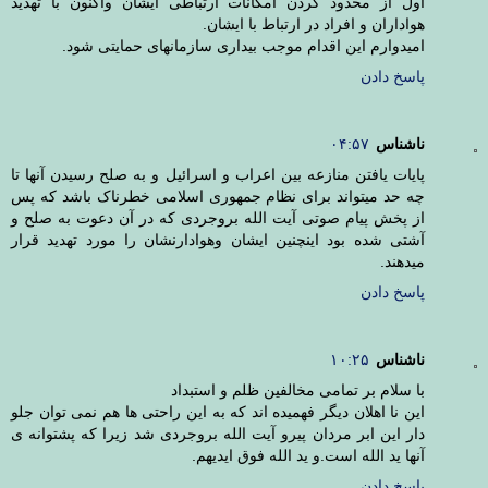
اول از محدود کردن امکانات ارتباطی ایشان واکنون با تهدید
هواداران و افراد در ارتباط با ایشان.
امیدوارم این اقدام موجب بیداری سازمانهای حمایتی شود.
پاسخ دادن
ناشناس
۰۴:۵۷
پایات یافتن منازعه بین اعراب و اسرائیل و به صلح رسیدن آنها تا
چه حد میتواند برای نظام جمهوری اسلامی خطرناک باشد که پس
از پخش پیام صوتی آیت الله بروجردی که در آن دعوت به صلح و
آشتی شده بود اینچنین ایشان وهوادارنشان را مورد تهدید قرار
میدهند.
پاسخ دادن
ناشناس
۱۰:۲۵
با سلام بر تمامی مخالفین ظلم و استبداد
این نا اهلان دیگر فهمیده اند که به این راحتی ها هم نمی توان جلو
دار این ابر مردان پیرو آیت الله بروجردی شد زیرا که پشتوانه ی
آنها ید الله است.و ید الله فوق ایدیهم.
پاسخ دادن