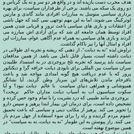
هدف مخرب دست یازیده اند و در واقع هر دو سر و ته یک کرباس و
دو روی یک سکه می باشند
.
برخی از طرفداران سیاست، برای بهره
برداری سیاسی متوسل به مبارزات افرادی مانند گاندی و مارتین
لوترکینگ می شوند، اما به این مهم توجهی نمی کنند که جهل ناشی
از اعتقادات و بازی های سیاسی باعث ترور و قربانی شدن همین
افراد توسط همان جامعه ای شد که برای آزادی اش مبارزه می
کردند و بازی های سیاسی به همراه عدم آگاهی عوام، مبارزات این
افراد و امثال آنها را نیز ناکام گذاشت.
تراوش ایده "نه به دیانت"، از ذهنی که ریشه و تجربه ای طولانی در
دیانت داشته است، بسیار قابل تامل می باشد. از همین مدافعان
سیاست باید پرسید که تجربه تلخ بروجردی در به استمداد طلبیدن
سران سیاست بین المللی برای نابودی دیانت خرافه گرا و دیکتاتور
پرور که با عدم دریافت هیچ گونه امدادی مواجه شد و باعث
نافرجام ماندن تلاش‌های این سرباز وطن گردید، آیا نشانگر
همپوشانی و همراهی دنیای سیاست با عالم دیانت نبود؟ و آیا
سکوت سیاسیون آب به آسیاب دیانت مداران حاکم نریخت؟
بروجردی مانند طبیبی که درد بشریت را با تمام وجود حس کرده و
تشخیص داده است، برای درمان این بیمار ابتدا پرهیز و سپس دارو
را تجویز می کند. پرهیز از مکاتب دینی و سیاسی که باعث تحمیق
عموم مردم گردیده و راه را برای سوء استفاده از جهل مردم باز
می کنند. راز پیوستن به این طومار "نه به دیانت، نه به سیاست" در
همین موضوع نهفته است.
شایسته است که همه وجدان های بیدار و رهایی طلبان، اندیشه های