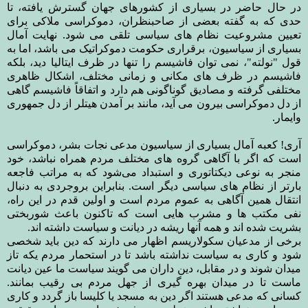
در حال حاضر در بسیاری از کشورهای جهان گسترش یافته، تا
حدی که به گفته بعضی از صاحبنظران، دموکراسی ملاکی برای
تعیین مشروعیت نظام های سیاسی تلقی می شود. نهایت آمال
بسیاری از سیاسیون، برقراری حکومت دموکراتیک می باشد، اما به
قول "نولته"، نمی توان فاشیسم را تنها در ظرف ایتالیا دید، بلکه
فاشیسم در ظرف های مکانی و زمانی مختلف، اشکال ظاهری
مختلفی گرفته و مصادیق گوناگونی هم دارد و اتفاقاً فاشیسم گاهی
از دل دموکراسی بیرون می آید، مانند بر آمدن هیتلر از دل جمهوری
وایمار.
آری! کعبه آمال بسیاری از سیاسیون مدعی نجات بشر، دموکراسی
است که اگر با آگاهی گروه های مختلف مردم همراه نباشد، خود
منجر به نوعی دیکتاتوری و استبداد می‌شود که به مراتب فاجعه
بارتر از نظام های سیاسی دیگر است. بنابراین بروجردی به دنبال
انتقال همین آگاهی به عموم مردم است و اولین قدم در این راه،
نفی مکتب ها و مشرب هایی است که تاکنون باعث شوربختی
بشریت شده اند و همه آنها ریشه در دیانت و سیاست داشته اند.
برخی از مدعیان سکولاریسم اظهار می دارند که دین باید شخصی
شود و کاری به سیاست نداشته باشد تا در استحمار مردم یکه تاز
میدان شوند و در مقابل، دین داران می گویند سیاست ما عین دیانت
ماست تا در میدان بهره گیری از جهل مردم بی رقیب بمانند.
کسانی که مدعی هستند اگر دین به مسجد یا کلیسا باز گردد و کاری