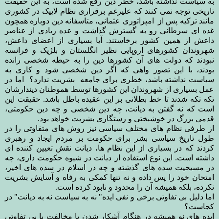
به سیاست نداشته باشد، خطر دین رفع شده است، به این حقیقت
تاریخی توجه نمی کنند که علیرغم برقراری نظام لاییک در کشوری
مانند ترکیه پس از امپراتوری عثمانی، متاسفانه دین دوباره همچون
غده‌ ای سرطانی رو به گسترش گذاشت و عده زیادی از عناصر
داعش از همین کشور برخاستند. آیا بسیاری از اعضای داعش،
شهروندان کشورهای اروپایی نظیر انگلستان و بلژیک و فرانسه
نبودند که دولت های آن کشورها دین را به حیطه شخصی رانده
بودند، با این تصور واهی که اگر دین شخصی شود و کاری به
سیاست نداشته باشد، خطری برای جامعه بشریت ندارد؟ اما در
عمل بسیاری از شهروندان این کشورها توسط هموطنان دیندارشان
تکه تکه شدند تا خط بطلانی بر این عقیده باطل باشد. حقیقت این
است که نه گفتن به دیانت، چه دین شخصی و چه دین حکومتی،
قدمی بزرگ در خوشبختی و رستگاری بشریت خواهد بود.
از طرفی نظام های مختلف سیاسی نیز روش های متفاوتی را در
طول تاریخ سیاسی بشر برای حکومت بر مردم ایجاد و رهبری
کردند که در بسیاری از این نظام ها، دیانت نقش تعیین کننده ای
داشته است. این نوع استفاده از دیانت در شیوه حکومت داری، چه
در مسیحیت سده های گذشته و چه در اسلام در سده های اخیر،
امتحان خود را پس داده و نه تنها کمکی به رفاه و آسایش بشریت
نکرده، بلکه همیشه آن را محدود و نابود کرده است.
اما دلیل بی تفاوتی برخی و نفی ایده" نه به سیاست نه به دیانت" در
کجاست؟
ایده های نو همیشه در هنگام آشکار شدن با مخالفت یا بی تفاوتی