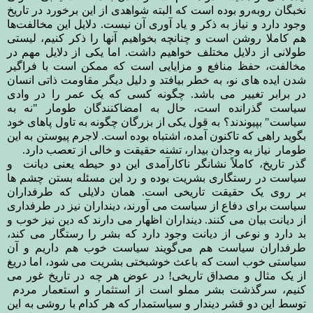
نخبگان روبه‌رو بوده است که البته شواهدی از این برخورد در تاریخ
وجود دارد و نیاز به ذکر و یاد آوری آن نیست. دلایل این مخالفت‌ها
هم کاملا روشن است و چنانچه بخواهیم آنها را ذکر کنیم، لیستی
طولانی از دلایل مختلف خواهیم داشت. اما یکی از دلایل مهم در
مخالفت، حفظ منافع و مزایایی است که ممکن است با فراگیر
شدن ایده های نو، به خطر بیافتد و دلیل دیگر مقاومت ذاتی انسان
در برابر تغییر می باشد. چگونه کسی که یک عمر را در وادی
سیاست گذرانده است، حال به امضاکنندگان طومار "نه به
سیاست" بپیوندند؟ به قول یکی از بزرگان چگونه به تاول پاهای خود
بگوید راهی که تاکنون آمده، اشتباه بوده است. لاجرم پیوستن به این
طومار نیاز به وجدان بیدار، تشنه حقیقت و خالی از تعصب دارد.
گذر تاریخ، کاملاً نشانگر ناکارآمدی این دو حیطه یعنی دیانت و
سیاست در رستگاری بشریت بوده و رد این مسئله بستن چشم ها
بر روی یک حقیقت تاریخی است. همان دلایلی که طرفداران
سیاست برای دفاع از سیاست می آورند، دینداران نیز در طرفداری
از دیانت بیان می کنند. دینداران اظهار می دارند که دین نیز خوب و
بد دارد و نوعی از دیانت وجود دارد که بشر را رستگار می کند،
طرفداران سیاست هم می‌گویند سیاست خوب هم داریم و آن
سیاستی خوب است که باعث خوشبختی بشریت می شود، اما دریغ
از یک مثال و مصداق تاریخی! در عوض هر چه در تاریخ غور می
کنیم، سرگذشت بشر مملو است از استثمار و استعمار مردم
توسط این دو قشر دیندار و سیاستمدار که هر کدام با روشی به این