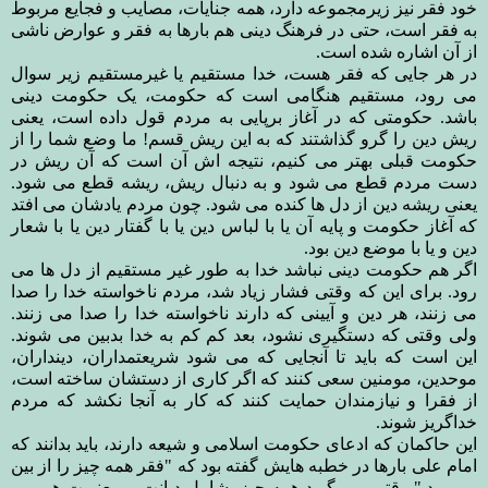
خود فقر نیز زیرمجموعه دارد، همه جنایات، مصایب و فجایع مربوط
به فقر است، حتی در فرهنگ دینی هم بارها به فقر و عوارض ناشی
از آن اشاره شده است.
در هر جایی که فقر هست، خدا مستقیم یا غیرمستقیم زیر سوال
می رود، مستقیم هنگامی است که حکومت، یک حکومت دینی
باشد. حکومتی که در آغاز برپایی به مردم قول داده است، یعنی
ریش دین را گرو گذاشتند که به این ریش قسم! ما وضع شما را از
حکومت قبلی بهتر می کنیم، نتیجه اش آن است که آن ریش در
دست مردم قطع می شود و به دنبال ریش، ریشه قطع می شود.
یعنی ریشه دین از دل ها کنده می شود. چون مردم یادشان می افتد
که آغاز حکومت و پایه آن یا با لباس دین یا با گفتار دین یا با شعار
دین و یا با موضع دین بود.
اگر هم حکومت دینی نباشد خدا به طور غیر مستقیم از دل ها می
رود. برای این که وقتی فشار زیاد شد، مردم ناخواسته خدا را صدا
می زنند، هر دین و آیینی که دارند ناخواسته خدا را صدا می زنند.
ولی وقتی که دستگیری نشود، بعد کم کم به خدا بدبین می شوند.
این است که باید تا آنجایی که می شود شریعتمداران، دینداران،
موحدین، مومنین سعی کنند که اگر کاری از دستشان ساخته است،
از فقرا و نیازمندان حمایت کنند که کار به آنجا نکشد که مردم
خداگریز شوند.
این حاکمان که ادعای حکومت اسلامی و شیعه دارند، باید بدانند که
امام علی بارها در خطبه هایش گفته بود که "فقر همه چیز را از بین
می برد." وقتی می گوید همه چیز، شامل دیانت و معنویت هم می