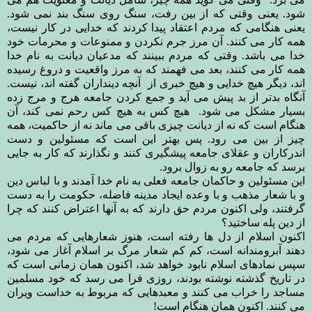
شود. یعنی وقتی که از بین رفت، سنگ روی سنگ بند نمی شود.
یعنی هنگامی که مردم اعتقاد پیدا کردند که خدایی در کار نیست،
همه کار می کنند. آن مرز جرم نکردن و ممنوعات و محرمات خود
خدا می باشد. وقتی که مردم ببینند که مدعیان دیانت به نام خدا
همه کار می کنند، بعد می فهمند که به مرز واقعیت و دروغ رسیده
اند، دیگر هیچ خدایی و هیچ خبری از
آنچه دینداران گفته اند، نیست.
آنگاه بدتر از بد پیش می آید و جمع کردن جامعه هرج و مرج زده
بسیار مشکل می شود.
هیچ کس به هیچ کس رحم نمی کند، آن
هنگام است که نه از دیانت چیزی باقی می ماند نه از حاکمیت، همه
چیز از بین می رود. پس بهتر این است که مسئولین و دست
اندرکاران و عقلای جامعه پیشگیری کنند و نگذارند که کار به جایی
برسد که جامعه رو به زوال برود.
این مسئولین و حاکمان جامعه فعلی به نام خدا آمدند و با لباس دین
و با شعار مذهب و با وعده ایجاد مدینه فاضله، حکومت را به دست
گرفتند، ولی اکنون مردم حق دارند که به آنها اعتراض کنند که چرا
از دین پله ساختید؟
اکنون اسلام از دل ها رفته است، هنوز شعارهایی که مردم می
دهند آبرومندانه است، کم کم شعار مرگ بر اسلام آغاز می شود،
سپس نمادهای اسلام نابود خواهد شد، اکنون همان زمانی است که
در تاریخ گذشته نوشته بودند، روزی فرا می رسد که خود مسلمین
مساجد را خراب می کنند و معبدهایی که مربوط به خداست ویران
می کنند. اکنون همان هنگام است!