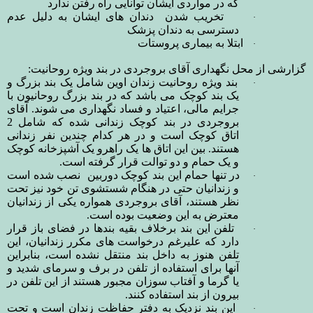
که در مواردی ایشان توانایی راه رفتن ندارد
تخریب شدن دندان های ایشان به دلیل عدم
·
دسترسی به دندان پزشک
ابتلا به بیماری پروستات
·
گزارشی از محل نگهداری آقای بروجردی در بند ویژه روحانیت:
بند ویژه روحانیت زندان اوین شامل یک بند بزرگ و
·
یک بند کوچک می باشد که در بند بزرگ روحانیون با
جرایم مالی، اعتیاد و فساد نگهداری می شوند. آقای
بروجردی در بند کوچک زندانی شده که شامل 2
اتاق کوچک است و در هر کدام چندین نفر زندانی
هستند. بین این اتاق ها یک راهرو یک آشپزخانه کوچک
و یک حمام و دو توالت قرار گرفته است.
در تنها حمام این بند کوچک دوربین نصب شده است
·
و زندانیان حتی در هنگام شستشوی تن خود نیز تحت
نظر هستند، آقای بروجردی همواره یکی از زندانیان
معترض به این وضعیت بوده است.
تلفن این بند برخلاف بقیه بندها در فضای باز قرار
·
دارد که علیرغم درخواست های مکرر زندانیان، این
تلفن هنوز به داخل بند منتقل نشده است، بنابراین
آنها برای استفاده از تلفن در برف و سرمای شدید و
یا گرما و آفتاب سوزان مجبور هستند از این تلفن در
بیرون از بند استفاده کنند.
این بند نزدیک به دفتر حفاظت زندان است و تحت
·