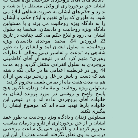
·
ایشان حق برخورداری از وکیل مستقل را نداشته و
ندارد و حکم های ایشان به صورت شفاهی ابلاغ می
شود. به طوری که برای تفهیم و ابلاغ حکم، یا ایشان
را به دادگاه ویژه روحانیت می برند و یا مسئولین
دادگاه ویژه روحانیت و دادستان، شخصا به سلول
ایشان می رود و ابلاغ حکم می کند. چنانچه
در تاریخ
23 فروردین 94، محمد موحدی دادستان ویژه
روحانیت، به سلول ایشان آمد و ایشان را به طور
شفاهی به "بدعت و تفاسیر دینی مخالف با نظرات
رهبری" متهم کرد که در نتیجه آن آقای کاظمینی
بروجردی به سلول انفرادی منتقل گردید و به مدت
44 روز در قرنطینه اعدامی ها در حالی نگه داشته
شد که دست و پایش در غل و زنجیر بود. پس از آن
هم به مدت هفت ماه از تماس تلفنی محروم گردید
مسئولین ویژه روحانیت و مقامات زندان، تاکنون هیچ
·
پاسخ واضح و روشنی در مورد پرونده ایشان به
خانواده آقای بروجردی نداده اند و در عوض این
خانواده بارها تهدید شده اند که موضوع ایشان را
پیگیری نکنند.
مسئولین زندان و دادگاه ویژه روحانیت به طور عمد
·
ایشان را از حق برخورداری از دارو و درمان مناسب
محروم کرده اند و تاکنون حتی یک ساعت مرخصی
درمانی به وی تعلق نگرفته است، هدف از این این