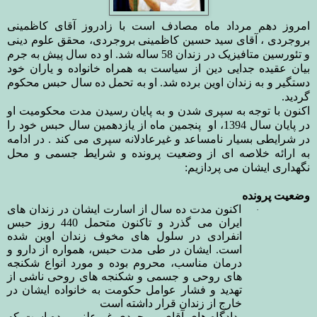
امروز دهم مرداد ماه مصادف است با زادروز آقای کاظمینی
بروجردی
،
آقای سید حسین کاظمینی بروجردی، محقق علوم دینی
و تئورسین متافیزیک در زندان
58
ساله شد. او ده سال پیش به جرم
بیان عقیده جدایی دین از سیاست به همراه خانواده و یاران خود
دستگیر و به زندان اوین برده شد. او به تحمل ده سال حبس محکوم
گردید.
اکنون با توجه به سپری شدن و به پایان رسیدن مدت محکومیت او
در پایان سال
1394
، او
پنجمین ماه از یازدهمین سال حبس خود را
در شرایطی بسیار نامساعد و غیرعادلانه سپری می کند . در ادامه
به ارائه خلاصه ای از وضعیت پرونده و شرایط جسمی و محل
نگهداری ایشان می پردازیم:
وضعیت پرونده
اکنون مدت ده سال از اسارت ایشان در زندان های
·
ایران می گذرد و تاکنون متحمل
440
روز حبس
انفرادی در سلول های مخوف زندان اوین شده
است. ایشان
در طی مدت حبس، همواره از دارو و
درمان مناسب، محروم بوده و مورد انواع شکنجه
های روحی و جسمی و شکنجه های روحی ناشی از
تهدید و فشار عوامل حکومت به خانواده ایشان در
خارج از زندان قرار داشته است
دادگاه های آقای بروجردی غیرعلنی بوده است که