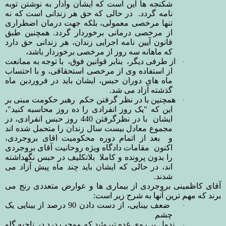
شکنجه ها این است که ایشان وادار به نوشتن توبه
نامه گردد. در حالی که حق هر زندانی است که نه
تنها مرخصی معمولی، بلکه جهت درمان اضطراری
از مرخصی درمانی برخوردار گردد. همچنین
طبق
قانون آیین نامه اجرایی زندان، هر زندانی حق دارد
که ماهانه سه روز از مرخصی برخوردار باشد،
از طرفی دیگر،
بنابر قوانین فوق، با توجه به ممانعت
·
از استفاده وی از مرخصی استحقاقی، و با احتساب
ماه های دوران حبس، ایشان باید در
فروردین ماه
گذشته آزاد می شد
.
همچنین با در نظر گرفتن
حکم رهبر حکومت مبنی بر
·
این که "یک روز انفرادی را ده روز محاسبه کنید"،
ایشان با در نظرگرفتن
440
روز حبس انفرادی، در
مجموع معادل بیست سال زندان را متحمل شده اند
و
بعد از اتمام دوره محکومیت اقای بروجردی،
اکنون مقامات دادگاه ویژه روحانیت آقای بروجردی
را بدون پرونده و کاملا بلاتکلیف در حبس نگهداشته
اند، در حالی که ایشان باید چند ماه پیش آزاد می
شدند.
آقای کاظمینی بروجردی از بیماری ها و عوارض متعددی رنج می
برند که مهم ترین آنها به شرح زیر است:
ضعف بینایی، از دست دادن 90 درصد از بینایی یک
·
چشم
ندول بر روی غده تیروئید که موجب درد در ناحیه گلو
·