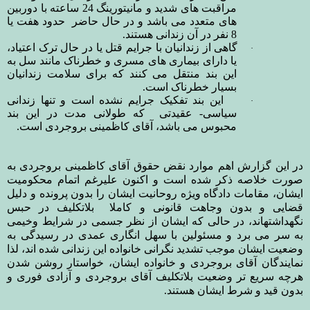
مراقبت های شدید و مانیتورینگ 24 ساعته با دوربین
های متعدد می باشد و در حال حاضر حدود هفت یا
8 نفر در آن زندانی هستند.
گاهی از زندانیان با جرایم قتل یا در حال ترک اعتیاد،
·
یا دارای بیماری های مسری و خطرناک مانند سل به
این بند منتقل می کنند که برای سلامت زندانیان
بسیار خطرناک است.
این بند تفکیک جرایم نشده است و تنها زندانی
·
سیاسی- عقیدتی که طولانی مدت در این بند
محبوس می باشد، آقای کاظمینی بروجردی است.
در این گزارش اهم موارد نقض حقوق آقای کاظمینی بروجردی به
صورت خلاصه ذکر شده است و اکنون علیرغم اتمام محکومیت
ایشان، مقامات دادگاه ویژه روحانیت ایشان را بدون پرونده و دلیل
قضایی و بدون وجاهت قانونی و کاملا
بلاتکلیف در حبس
نگهداشتهاند، در حالی که ایشان از نظر جسمی در شرایط وخیمی
به سر می برد و مسئولین با سهل انگاری عمدی در رسیدگی به
وضعیت ایشان موجب تشدید نگرانی خانواده این زندانی شده اند، لذا
نمایندگان آقای بروجردی و خانواده ایشان، خواستار روشن شدن
هرچه سریع تر وضعیت بلاتکلیف آقای بروجردی و آزادی فوری و
بدون قید و شرط ایشان هستند.