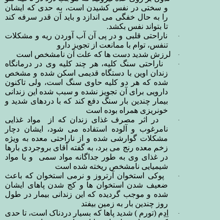
و سختی در نفس کشیدن است، به حدی که ایشان
را به حال خفگی می اندازد و باید آن قدر سرفه کند
تا بتواند نفس بکشد.
ناراحتی قلبی و در پی آن آب آوردن ریه و مشکلات
·
تنفس، توام با ممانعت از تجویز دارو
لرزش شدید دست ها که علت آن نامشخص است
·
ناراحتی سنگ کلیه، هر چند کلیه وی در درمانگاه
·
زندان اوین با دستگاه قدیمی اسکن شده و مشخص
شده که هر دو کلیه حاوی سنگ است، ولی تاکنون
دارویی برای آن تجویز نشده و سبب شده این زندانی
بیمار چندین بار سنگ دفع کند که با دردهای شدید و
خونریزی همراه بوده است
در اثر مصرف غذای زندان که از مواد غذایی
·
نامرغوب و آلوده استفاده می شود، ایشان
دچار
مشکلات گوارشی شده و
از ناراحتی معده به ویژه
زخم معده رنج می برد، به گفته
آقای بروجردی بارها
در غذای وی به طور جداگانه مواد سمی و یا مواد
شیمیایی نامشخص ریخته شده است
پوکی استخوان آرتروز و نرمی استخوان که
باعث
·
ضعیف شدن
استخوان ها و کج شدن پاهای ایشان
شده و موجب گردیده که این زندانی بیمار در طول
روز چندین بار به زمین بیفتد
اِدِم (تورم ) شدید پاها که
بسیار دردناک است، تا حدی
·