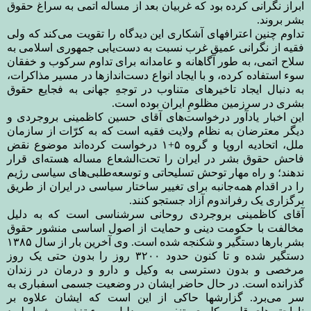
ابراز نگرانی کرده بود که غربیان بعد از مساله اتمی به سراغ حقوق
بشر بروند
.
تداوم چنین اعترافهای آشکاری این دیدگاه را تقویت می‌کند که ولی
فقیه از نگرانی عمیق غرب نسبت به دست‌یابی جمهوری اسلامی به
سلاح اتمی، به طور آگاهانه و عامدانه برای تداوم سرکوب و خفقان
سوء استفاده کرده، و با ایجاد انواع دست‌اندازها در مسیر مذاکرات،
به دنبال ایجاد تاخیرهای متناوب در توجهِ جهانی به فجایع حقوق
بشری در سرزمین مظلومِ ایران بوده است
.
این اخبار یادآور درخواست‌های آقای حسین کاظمینی بروجردی و
دیگر معترضان به نظام ولایت فقیه است که به کرّات از سازمان
ملل، اتحادیه اروپا و گروه ۵+۱ درخواست کرده‌اند موضوع نقض
فاحش حقوق بشر در ایران را تحت‌الشعاع مساله هسته‌ای قرار
ندهند؛ و راه مهار توحش تسلیحاتی و توسعه‌طلبی‌های سیاسی رژیم
را در اقدام همه‌جانبه برای تغییر ساختار سیاسی در ایران از طریق
برگزاری یک رفراندوم آزاد جستجو کنند
.
آقای کاظمینی بروجردی روحانی سرشناسی است که به دلیل
مخالفت با حکومت دینی و حمایت از اصول اساسی منشور حقوق
بشر بارها دستگیر و شکنجه شده است. وی آخرین بار از سال ۱۳۸۵
دستگیر شده و تا کنون حدود ۳۲۰۰ روز را بدون حتی یک روز
مرخصی و بدون دسترسی به وکیل و دارو و درمان در زندان
گذرانده است. در حال حاضر ایشان در وضعیت جسمی اسفباری به
سر می‌برد. گزارشها حاکی از این است که ایشان علاوه بر