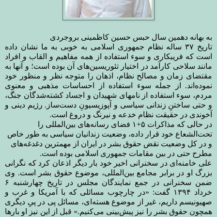
به بهانه دهمین سال حبس حسین کاظمینی بروجردی
تاریخ ۳۷ ساله نظام جمهوری اسلامی به خوبی به ما نشان داده
است که فریبکاری و سوء استفاده از همه مفاهیم و القاب و افراد
مانند سلاحی کارآمد در اختیار تئوریسین‌های آن بوده است؛ و آنها به
مقتضای زمان و مصالح نظام، اذهان را متوجه نظر و منظور خود
نموده‌اند. از جمله سوء استفاده از احساسات مذهبی و معنوی
مردم، سوء استفاده از نامهای شهیدان و اجساد کشته‌شدگان جنگ،
و حتی ساختنِ زندانی سیاسی و آپوزیسیونِ دست‌ساز. رژیم دینی و
آخوندی در حقیقت نظام خدعه و نیرنگ و دروغ است
.
در حالی که مذاکرات ۵+۱ فضای رسانه‌های بین‌المللی را
تحت‌الشعاع خود قرار داده، وضعیت زندانیان سیاسی به طور خاص
و در کل وضعیت نقض حقوق بشر در ایران از مهمترین دغدغه‌های
مطرح حتی در بین مقامات جمهوری اسلامی بوده است
.
علی خامنه‌ای در سخنرانی اخیر خود بار دیگر اذعان کرد که نگرانی
بزرگ او در برابر مجامع بین‌المللی، موضوع حقوق بشر است. وی
ضمن سخنرانی در جمع نمایندگان مجلس در تاریخ چهارشنبه ۶
خرداد ۱۳۹۴
گفت: «در چارچوب مسائلی که با آمریکا و غرب و
صهیونیسم داریم، غیر از موضوع هسته‌ای، مسائل پی در پیِ دیگری
همچون حقوق بشر را نیز پیش‌بینی می‌کنیم.» قبل از این نیز او بارها