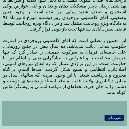
ناراحتی‌های قلبی، کلیوی، تنفسی، به دلیل سوء تغذیه و شرایط بد
بهداشتی زندان دچار مشکلات دهان و دندان و لثه، عوارض پوکی
استخوان و ضعف شدید بینایی نیز شده است. با وجود چنین
وضعیتی، آقای کاظمینی بروجردی روز دوشنبه مورخ ۸ تیرماه ۹۴
به دادگاه ویژه روحانیت منتقل شد و در دادگاه ویژه روحانیت توسط
قاضی نصرت‌آبادی ساعتها تحت بازجویی قرار گرفت
.
این دهمین رمضانی است که آقای کاظمینی بروجردی در اسارت
حکومتِ مدعیِ دیانت می‌باشد. ده سال پیش در چنین روزهایی،
علی خامنه‌ای فرمان به سرکوب جمعیتی را صادر کرد که تنها
جرمش مخالفت با و اعتراض به بنیادگرایی دینی و ادغام دین با
حکومت است. در این تراژدیِ غمبار که به اتفاق نیروهای امنیتی،
اطلاعاتی، انتظامی و بسیج شکل گرفت، صدها انسانِ بی‌گناه
مجروح و بازداشت شدند. با این وجود، مردی که سالهای سال در
مقابل دیکتاتوری ولایت فقیه تمام‌قد ایستاد و دشنه‌های دوست و
دشمن را به جان خرید، لحظه‌ای از مواضع انسانی و روشنگرانه‌اش
کوتاه نیامد
.
هم‌رسانی