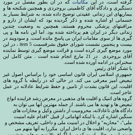
گرفته است، در این
مکاتبات
که در آن بطور مفصل در مورد
دستگیری و دادگاه آقای کاظمینی بروجردی و همچنین شکنجه ها و
بیماریهای این زندانی عقیدتی توضیح داده شده، به شرایط بسیار بد
جسمانی او اشاره شده و ذکر گردیده بود که ایشان از دارو و
مراقبتهای پزشکی محروم هستند، همچنین به وضعیت چندین
زندانی دیگر در ایران هم پرداخته شده بود. اما این نامه ها و پی
گیری ها از سوی مقامات ایران بی پاسخ مانده است. و سودویند در
بیست و پنجمین نشست شورای حقوق بشرقسمت item 5 ، در این
مورد موضع گیری کرده است و
قرائت موضع گیری توسط نماینده
آقای بروجردی در 21 مارچ انجام شده است .
متن کامل این
سخنرانی در ادامه آورده شده است.
با تشکر آقای رئیس
جمهوری اسلامی ایران قانون اساسی خود را براساس اصول غیر
تبعیض آمیز معرفی می کند. در حالی که در رابطه با گروه های
اقلیت، این قانون بشدت از تامین و حفظ شرایط عادلانه در عمل
عاجز است.
گروه های اتنیک و اقلیت های مذهبی در معرض رشد فزاینده انواع
تبعیض ها و تهدید ها می باشند. از جمله مهترین آنها می توان به
دادگاه های ناعادلانه، محرومیت از داشتن وکیل و مجازات های
سنگین اشاره کرد. با اینکه اتهاماتی از قبیل "اقدام علیه امنیت
ملی"، "محاربه" و اخلال در امنیت ملی و داخلی، تعریف مشخص و
واضحی ندارد، اقلیت ها ی داخل ایران مکررا به آنها متهم می
شوند. این در حالی است که در پاراگراف 26 توصیه ها در ششمین