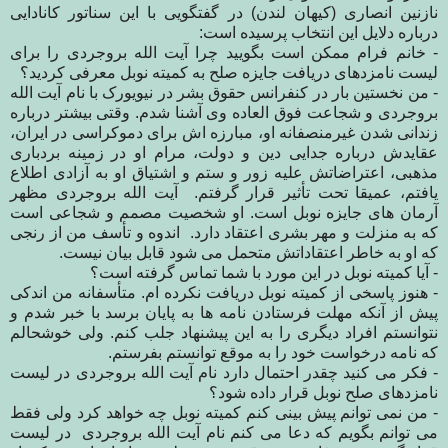
نازنین انصاری
(
کیهان لندن) در گفتگویی با این سناتور کانادایی
درباره دلایل این انتخاب
پرسیده است:
-
خانم فرام ممکن است بگویید چرا آیت‌ الله بروجردی را
برای
لیست
نامزد
های
دریافت جایزه صلح به کمیته نوبل معرفی کردید؟
-
من نخستین بار در کنفرانس حقوق بشر در نیویورک با نام آیت الله
بروجردی و شجاعت فوق العاده وی آشنا شدم. وقتی بیشتر درباره
زندانی شدن غیرمنصفانه او، مبارزه اش برای دموکراسی در ایران،
عقایدش درباره جدایی دین و دولت، مرام او در زمینه بردباری
مذهبی، اعتراضاتش علیه زور و ستم و اشتیاق او به آزادی اطلاع
یافتم، عمیقا تحت تأثیر قرار گرفتم.
آیت الله بروجردی مظهر
آرمان های جایزه نوبل است. او شخصیت مصمم و شجاعی است
که به منزلت و مهر بشری اعتقاد دارد.
اندوه و تأسف من از رنجی
که او به خاطر اعتقاداتش متحمل می شود قابل بیان نیست.
-
آیا کمیته نوبل در این مورد با شما تماس گرفته است؟
-
هنوز پاسخی از کمیته نوبل دریافت نکرده ام. متأسفانه من اندکی
پیش از آنکه مهلت فرستادن نامه ها به پایان برسد با خبر شدم و
نتوانستم افراد دیگری را به این پیشنهاد جلب کنم. ولی خوشحالم
که نامه درخواست خود را به موقع توانستم بفرستم
.
-
فکر می کنید چقدر احتمال دارد نام آیت الله بروجردی در لیست
نامزدهای صلح نوبل قرار داده شود؟
-
من نمی توانم پیش بینی کنم کمیته نوبل چه خواهد کرد ولی فقط
می توانم بگویم که دعا می کنم نام آیت الله بروجردی
در لیست