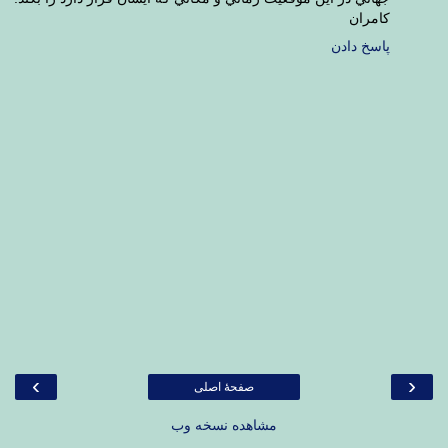
كامران
پاسخ دادن
›
‹
صفحهٔ اصلی
مشاهده نسخه وب