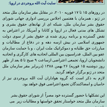
سایت آیت الله بروجردی در اروپا:
در روزهای
۱۵
تا
۱۷
فوریه
۲۰۱۰
، در مقابل مقر سازمان ملل متحد
در ژنو ، همزمان با هفتمین اجلاس بررسی ادواری
جهانی شورای
حقوق بشر سازمان ملل، شبکه ای از نهادهای حقوق بشری و
تشکل های مدنی
فعال در اروپا و کانادا و آمریکا، در اعتراض به
نقض گسترده و برنامه ریزی شده ی
حقوق بشر از سوی دولت
جمهوری اسلامی در بیش ازسه دهه و در دفاع از مطالبات و
مبارزات حق طلبانه و دموکراتیک ملت ایران ، و با حمایت سازمان
عفو بین الملل، فدراسیون بین المللی اتحادیه های کارگری
و اتحادیه
دانشجویان اروپا،
تجمعی اعتراضی
ازساعت
۹
صبح تا
۵
بعد از ظهر
روز دوشنبه
۱۵
فوریه
(
۲۶
بهمن
۱۳۸۸
)
دربرابر مقر
سازمان ملل
متحد در ژنو برگزار خواهد گردید
.
لازم به ذکر است که گروه هواداران آیت الله بروجردی نیز از
حامیان و امضاکنندگان تجمع اعتراضی فوق خواهد بود
.
این تشکلها با حضور گسترده خود مصراُ از شورای حقوق بشر
سازمان ملل متحد خواستار تحقق خواستها و مطالبات زیر می