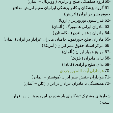
-60
گروه هماهنگی صلح و برابری ( ووپرتال
–
آلمان
(
-61
گروه پزشکان و کادر پزشکی ایرانیان مقیم اتریش مدافع
حقوق بشر در
ایران ( اتریش
(
-62
فدراسیون یوروپرس ( اروپا
(
-63
مادران ایرانی هامبورگ
( آلمان
(
-64
مادران داغدار لندن ( انگلستان )
-65
مادران صلح -دورتموند
حامیان مادران عزادار در ایران ( آلمان)
-66
مرکز اسناد حقوق بشر ایران
)
آمریکا )
-67
مونیخ همیار ایران ( آلمان
(
-68
ندای مادران ( بلژیک
(
-69
ندای صلح و آزادی (کانادا )
-70
هواداران آیت الله بروجردی
-71
هواداران
جنبش سبز ایران (مونستر – آلمان )
-72
همبستگی با مادران عزادار در ایران (کلن
–
آلمان
(
شعارهای
مشترک تشکلهای یاد شده در این روزها از این قرار
است
: