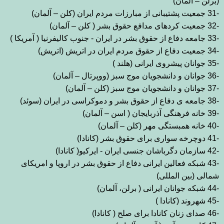
(برلن – آلمان
(
-31
جمعیت
پشتیبانی از مبارزات مردم ایران (کلن – آلمان
(
-32
جمعیت کردهای مدافع حقوق بش
ر
( کلن – آلمان
(
-33
جامعه دفاع از حقوق بشر در ایران - جنوب کالیفرنیا ( آمریکا )
-34
جمعیت دفاع از حقوق مردم ایران در اتریش (اتریش
(
-35
جوانان پیشروی
ایرانی (هلند )
-36
جوانان و دانشجویان موج سبز (ووپرتال – آلمان
(
-37
جوانان و دانشجویان موج سبز (کلن – آلمان
(
-38
جامعه ی دفاع از حقوق بشر و
دموکراسی در ایران (سوئد
(
-39
خانه فرهنگی آذربایجان ( اسن – آلمان
(
-40
خانه همبستگی مهر (کلن – آلمان
(
-41
دوچرخه سواری برای حقوق بشر (کانادا
(
-42
سازمان دگرباشان جنسی ایران - ایرکیو( کانادا
(
-43
شبکه فعالین ایرانی
دفاع از حقوق بشر در اروپا و امریکای
شمالی (بین المللی
(
-44
شبکه جوانان
ایرانی ( برلن، آلمان
(
-45
شهروند (کانادا )
-46
صدای زنان کانادا برای صل
ح
)
کانادا
(