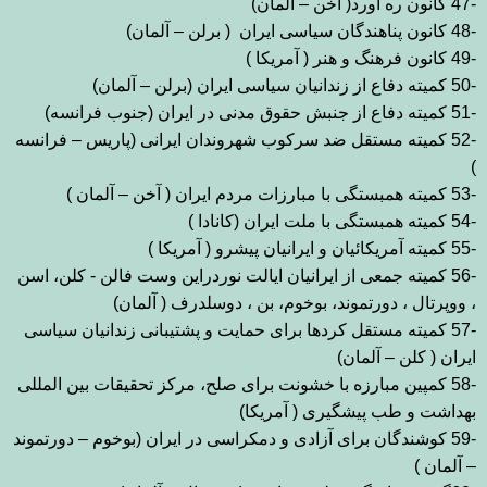
-47
کانون ره آورد( آخن – آلمان
(
-48
کانون پناهندگان سیاسی ایران
( برلن – آلمان
(
-49
کانون فرهنگ و هنر ( آمریکا )
-50
کمیته دفاع از زندانیان
سیاسی ایران (برلن – آلمان
(
-51
کمیته دفاع از جنبش حقوق مدنی در ایران (جنوب
فرانسه
(
-52
کمیته مستقل ضد سرکوب شهروندان ایرانی (پاریس – فرانسه
)
-53
کمیته همبستگی با مبارزات مردم ایران ( آخن – آلمان )
-54
کمیته همبستگی با ملت
ایران (کانادا )
-55
کمیته آمریکائیان و ایرانیان پیشرو ( آمریکا )
-56
کمیته
جمعی از ایرانیان ایالت نوردراین وست فالن - کلن، اسن
، ووپرتال ، دورتموند، بوخوم،
بن ، دوسلدرف ( آلمان
(
-57
کمیته مستقل کردها برای حمایت و پشتیبانی زندانیان
سیاسی
ایران ( کلن – آلمان
(
-58
کمپین مبارزه با خشونت برای صلح، مرکز تحقیقات
بین المللی
بهداشت و طب پیشگیری ( آمریکا
(
-59
کوشندگان برای آزادی و دمکراسی در
ایران (بوخوم – دورتموند
– آلمان )