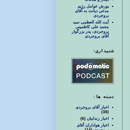
یورش عوامل رژیم
مدعی دیانت به آقای
بروجردی
آیت الله العظمی سید
محمد علی کاظمینی
بروجردی، پدر بزرگوار
آقای بروجردی
شنیداری:
دسته ها:
اخبار آقای بروجردی
(38)
اخبار زندانیان
(6)
اخبار هواداران آقای
بروجردی
(14)