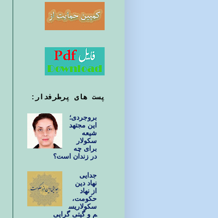
پست های پرطرفدار:
بروجردی؛
این مجتهد
شیعه
سکولار
برای چه
در زندان است؟
جدایی
نهاد دین
از نهاد
حکومت،
سکولاریس
م و گیتی گرایی