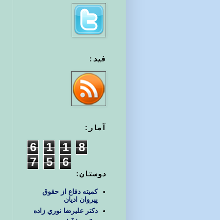
فید:
آمار:
6
1
1
8
7
5
6
دوستان:
کمیته دفاع از حقوق
پیروان ادیان
دكتر عليرضا نوري زاده