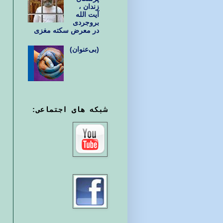
زندان ،
آیت الله
بروجردی
در معرض سکته مغزی
(بی‌عنوان)
شبکه های اجتماعی: