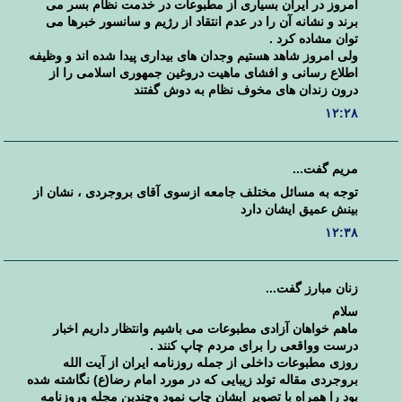
امروز در ایران بسیاری از مطبوعات در خدمت نظام بسر می
برند و نشانه آن را در عدم انتقاد از رژیم و سانسور خبرها می
توان مشاده کرد .
ولی امروز شاهد هستیم وجدان های بیداری پیدا شده اند و وظیفه
اطلاع رسانی و افشای ماهیت دروغین جمهوری اسلامی را از
درون زندان های مخوف نظام به دوش گفتند
۱۲:۲۸
مریم گفت...
توجه به مسائل مختلف جامعه ازسوی آقای بروجردی ، نشان از
بینش عمیق ایشان دارد
۱۲:۳۸
زنان مبارز گفت...
سلام
ماهم خواهان آزادی مطبوعات می باشیم وانتظار داریم اخبار
درست وواقعی را برای مردم چاپ کنند .
روزی مطبوعات داخلی از جمله روزنامه ایران از آیت الله
بروجردی مقاله تولد زیبایی که در مورد امام رضا(ع) نگاشته شده
بود را همراه با تصویر ایشان چاپ نمود وچندین مجله وروزنامه