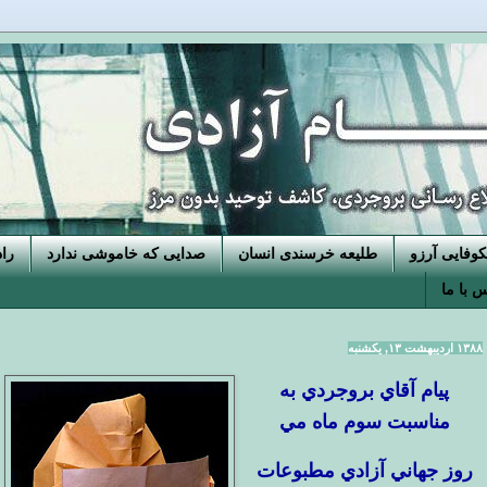
فایی آرزو
طلیعه خرسندی انسان
صدایی که خاموشی ندارد
را
 با ما
۱۳۸۸ اردیبهشت ۱۳, یکشنبه
پيام آقاي بروجردي به
مناسبت سوم ماه مي
روز جهاني آزادي مطبوعات