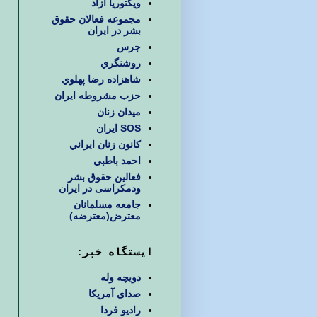
ويكتوريا آزاد
مجموعه فعالان حقوق
بشر در ایران
جرس
روشنگري
شاهزاده رضا پهلوي
حزب مشروطه ايران
ميدان زنان
SOS ایران
كانون زنان ايراني
احمد باطبي
فعالین حقوق بشر
ودمکراسی در ایران
جامعه مسلمانان
معترض(معترضه)
ایستگاه خبر:
دویچه وله
صدای آمریکا
رادیو فردا