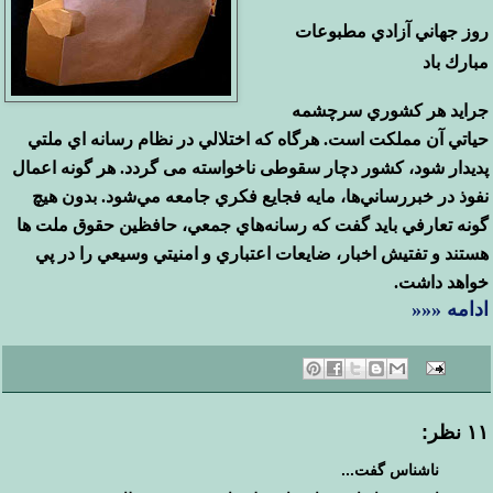
روز جهاني آزادي مطبوعات
مبارك باد
جرايد هر كشوري سرچشمه
حياتي آن مملكت است. هرگاه كه اختلالي در نظام رسانه اي ملتي
پديدار شود، کشور دچار سقوطی ناخواسته می گردد. هر گونه اعمال
نفوذ در خبررساني‌ها، مايه فجايع فكري جامعه مي‌شود. بدون هيچ
گونه تعارفي بايد گفت كه رسانه‌هاي جمعي، حافظين حقوق ملت ها
هستند و تفتيش اخبار، ضايعات اعتباري و امنيتي وسيعي را در پي
خواهد داشت.
ادامه
«««
۱۱ نظر:
ناشناس گفت...