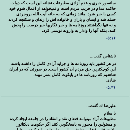
سانسور خبری و عدم آزادی مطبوعات نشانه این است که دولت
حاکمه مدام در فریب مردم است و نمیخواهد از اعمال شوم خود
کسی با خبر شود. مانند زمانی که به خانه آیت الله بروجردی
حمله شد و ایشان و یاران و خانواده اش را زندان و شکنجه کردند
و نه تنها نگذاشتند روزنامه ها و خبر نگاریها خبر درست را پخش
کنند، بلکه آنها را وادار به وارونه نویسی کرد.
۰۵:۱۶
ناشناس گفت...
در هر کشور باید روزنامه ها و جراید آزادی کامل را داشته باشند
این کوچکترین حق مردم آن کشور است. در صورتی که در ایران
شاهدیم که روزنامه ها در بایکوت کامل بسر میبند.
شادی
۰۵:۳۱
عليرضا ك گفت...
با سلام
مطبوعات آزاد ميتوانند فضاي نقد و انتقاد را در جامعه ايجاد كرده
و مسئولين را مجبور به پاسخگويي كنند.اگر حكومت ديكتاتور
ولايت فقيه فشار مضاعفي را بر مطبوعات وارد كرده به دليل