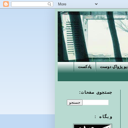
دیو پژواکِ دوست
پادکست
جستجوی صفحات:
وبگاه :