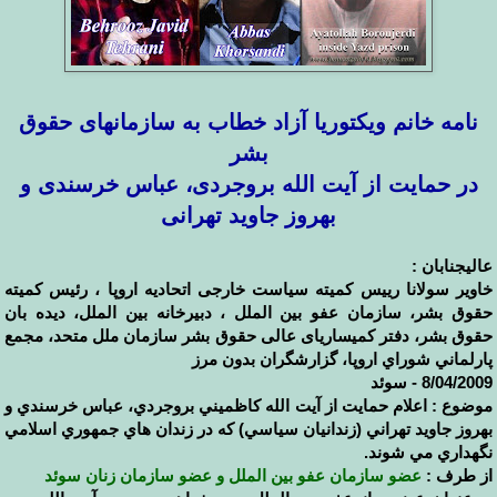
نامه خانم ویکتوریا آزاد خطاب به سازمانهای حقوق
بشر
در حمایت از آیت الله بروجردی، عباس خرسندی و
بهروز جاوید تهرانی
عالیجنابان :
خاوير سولانا رييس کميته سياست خارجی اتحاديه اروپا ، رئيس كميته
حقوق بشر، سازمان عفو بين الملل ، دبيرخانه بين الملل، ديده بان
حقوق بشر، دفتر کميساریای عالی حقوق بشر سازمان ملل متحد، مجمع
پارلماني شوراي اروپا، گزارشگران بدون مرز
8/04/2009 - سوئد
موضوع : اعلام حمايت از آيت الله كاظميني بروجردي، عباس خرسندي و
بهروز جاويد تهراني (زندانيان سياسي) كه در زندان هاي جمهوري اسلامي
نگهداري مي شوند.
از طرف :
عضو سازمان عفو بين الملل و عضو سازمان زنان سوئد