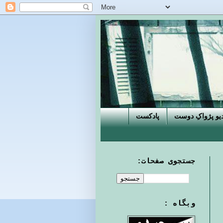
دیو پژواکِ دوست
پادکست
جستجوی صفحات:
وبگاه :