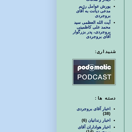
یورش عوامل رژیم
مدعی دیانت به آقای
بروجردی
آیت الله العظمی سید
محمد علی کاظمینی
بروجردی، پدر بزرگوار
آقای بروجردی
شنیداری:
دسته ها:
اخبار آقای بروجردی
(38)
اخبار زندانیان
(6)
اخبار هواداران آقای
بروجردی
(14)