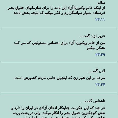
سلام
از اینکه خانم وکتوریا آزاد این نامه را برای سازمانهای حقوق بشر
فرستاده بسیار سپاسگزارم و فکر میکنم که نتیجه بخش باشد.
۲۳:۱۱
عزيز نژاد گفت...
من از خانم ويكتوريا آزاد براي احساس مسئوليتي كه مي كنند
تشكر ميكنم
۲۳:۲۹
لادن گفت...
مرحبا بر این شیر زن که اینچنین حامی مردم کشورش است.
۲۳:۳۴
ناشناس گفت...
هر چند که این حکومت جنایتکار ادعای آزادی در ایران را دارد و
نقض کوچکترین حقوق بشر را انکار میکند، ولی در پشت پرده
شاهدیم که رکورد نقض حقوق بشر در جهان را دارد. از