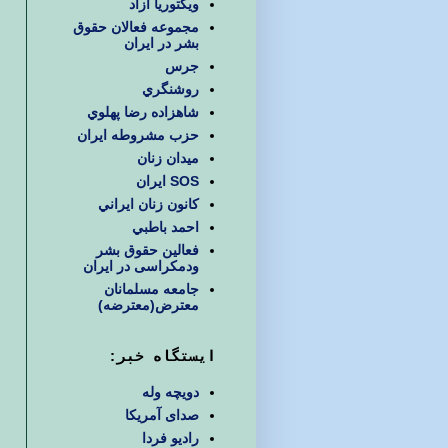
ويكتوريا آزاد
مجموعه فعالان حقوق
بشر در ایران
جرس
روشنگري
شاهزاده رضا پهلوي
حزب مشروطه ايران
ميدان زنان
SOS ایران
كانون زنان ايراني
احمد باطبي
فعالین حقوق بشر
ودمکراسی در ایران
جامعه مسلمانان
معترض(معترضه)
ایستگاه خبر:
دویچه وله
صدای آمریکا
رادیو فردا