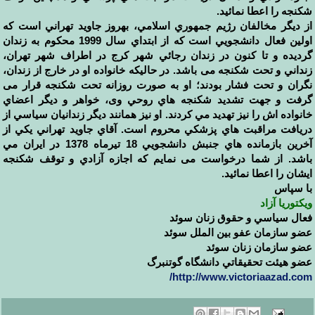
شكنجه را اعطا نمائيد.
از ديگر مخالفان رژيم جمهوري اسلامي، بهروز جاويد تهراني است که
اولين فعال دانشجويي است كه از ابتداي سال 1999 محکوم به زندان
گردیده و تا کنون در زندان رجائي شهر كرج در اطراف شهر تهران،
زنداني و تحت شكنجه می باشد. در حاليكه خانواده او در خارج از زندان،
نگران و تحت فشار بودند؛ او به صورت روزانه تحت شکنجه قرار می
گرفت و جهت تشدید شكنجه هاي روحي وی، خواهر و ديگر اعضاي
خانواده اش را نيز تهديد مي كردند. او نيز همانند ديگر زندانيان سياسي از
دريافت مراقبت هاي پزشكي محروم است. آقاي جاويد تهراني يكي از
آخرين بازمانده هاي جنبش دانشجويي 18 تيرماه 1378 در ايران مي
باشد. از شما درخواست می نمایم كه اجازه آزادي و توقف شكنجه
ايشان را اعطا نمائيد.
با سپاس
ويكتوريا آزاد
فعال سياسي و حقوق زنان سوئد
عضو سازمان عفو بين الملل سوئد
عضو سازمان زنان سوئد
عضو هیئت تحقيقاتي دانشگاه گوتنبرگ
http://www.victoriaazad.com/