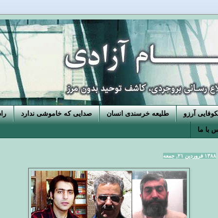
فایی آرزو
طلیعه خرسندی انسان
صدایی که خاموشی ندارد
را
 با ما
۱۳۸۸ فروردین ۲۱, جمعه