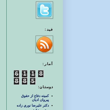
فید:
آمار:
6
1
1
8
8
8
5
دوستان:
کمیته دفاع از حقوق
پیروان ادیان
دكتر عليرضا نوري زاده