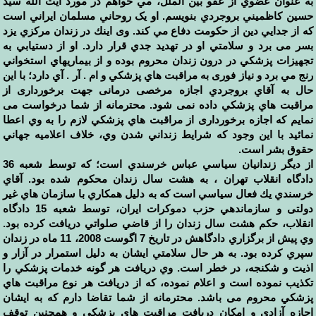
به عنوان عضوي از عفو بين الملل، مي خواهم در مورد آيت الله سيد
حسين كاظميني بروجردي بنويسم. او یک روحاني مسلمان ايراني است
كه از جدايي دين از حكومت دفاع مي كند. وی اينك در زندان مركزي يزد
بسر می برد و سلامتي او در تهدید جدي قرار دارد. او از دستيابي به
تجهیزات پزشكي در درون زندان محروم بوده و از بيماريهاي استخواني
رنج مي برد و نياز فوری به مراقبت هاي پزشكي و ام . آر . آي دارد؛ با اين
حال به آقاي بروجردي اجازه مرخصی درمانی جهت برخورداری از
مراقبت هاي پزشكي داده نمی شود. محترمانه از شما درخواست می
نمایم كه اجازه برخورداری از مراقبت هاي پزشكي لازم را به وي اعطا
نمائيد با اين وجود كه شرايط زنداني شدن وي، خلاف اعلامیه جهاني
حقوق بشر است.
از دیگر زندانيان سياسي عباس خرسندي است؛ كه توسط شعبه 36
دادگاه انقلاب تهران ، به هشت سال زندان محكوم شده بود. آقاي
خرسندي يك فعال سياسي است که به دليل همكاري با سازمان هاي غير
دولتی و سازماندهي حزب دموكرات ايران، توسط شعبه 15 دادگاه
انقلاب، حكم هشت سال زندان را از قاضي صلواتي دريافت كرده بود.
وي پيش از برگزاري دادگاهش در تاريخ 7 اگوست 2008، 11 ماه در زندان
سپري كرده بود. به هر حال سلامتي ایشان به دليل استمرار در آزار و
اذیت و شكنجه، در خطر است. وي دريافت هر گونه خدمات پزشكي را
تکذیب نموده است و اعلام نموده، که از دريافت هر نوع مراقبت هاي
پزشكي محروم می باشد. محترمانه از شما تقاضا دارم كه به ايشان
اجازه آزادي و امكان دريافت مراقبت هاي پزشكي و همچنین توقف