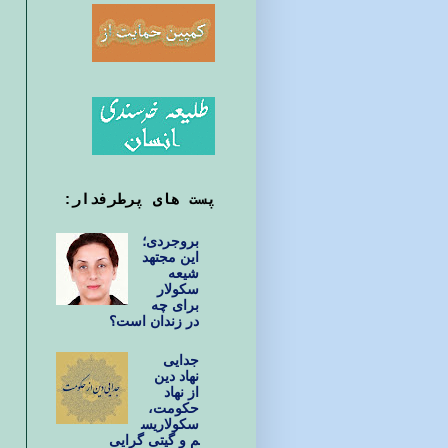
پست های پرطرفدار:
بروجردی؛
این مجتهد
شیعه
سکولار
برای چه
در زندان است؟
جدایی
نهاد دین
از نهاد
حکومت،
سکولاریس
م و گیتی گرایی