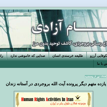
فایی آرزو
طلیعه خرسندی انسان
صدایی که خاموشی ندارد
را
 با ما
۱۳۸۷ تیر ۶, پنجشنبه
يازده متهم ديگر پرونده آيت الله بروجردی در آستانه زندان