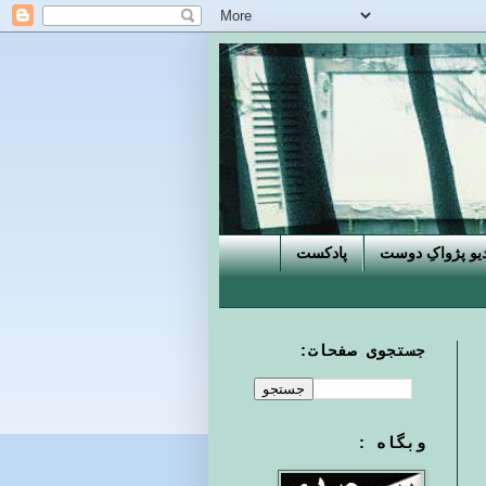
دیو پژواکِ دوست
پادکست
جستجوی صفحات:
وبگاه :