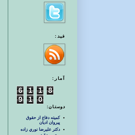
فید:
آمار:
6
1
1
8
9
1
0
دوستان:
کمیته دفاع از حقوق
پیروان ادیان
دكتر عليرضا نوري زاده