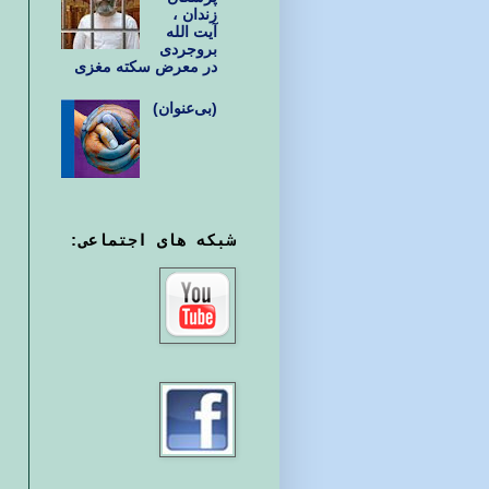
زندان ،
آیت الله
بروجردی
در معرض سکته مغزی
(بی‌عنوان)
شبکه های اجتماعی: