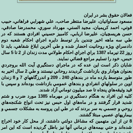
فعالان حقوق بشر در ایران
مسعود سماواتيان، عليرضا منتظر صاحب، علي شهرابي فراهاني، حبيب
قوتي، احمد كريميان، مجيد الستي، مهرداد سوري، محمدرضا صادقي،
حسن هريسچيان، عليرضا اربابي، کامبيز حسيني افرادي هستند که در
طي سه ماهه اخير چندين بار توسط دايره اجراي احکام شعبه دوم
دادسراي ويژه روحانيت احضار شده و طي آخرين ابلاغ شفاهي، بايد تا
روز 22 تيرماه 1387 براي اجراي احکام طولاني مدت زندان از 2 تا 5 سال
حبس، خود را تسليم مراجع قضائي نمايند.
شايان ذکر است اين عده که در ماجراي دستگيري آيت الله بروجردي
بعنوان هوادار وي بازداشت گرديدند روحاني نيستند و طي 2 سال اخير به
طور متوسط يازده ماه در بندهاي 240 ، 209 و اندرزگاههاي 7 و 8 زندان
اوين در سلولهاي انفرادي و بندهاي عمومي بازداشت بوده‌اند و سپس با
قيد وثيقه‌هاي پنجاه تا صد ميليون توماني آزاد شدند.
کليه اين افراد به هنگام دستگيري در مهرماه 1385 مورد ضرب و شتم
شديد قرار گرفتند و در ماه‌هاي اول حبس نيز تحت انواع شكنجه‌هاي
روحي و جسمي به سر بردند که در طي اين پروسه به مشکلات جسمي و
بيماريهاي عصبي مبتلا گشتند.
8 تن از اين متهمين که مشاغل دولتي داشتند، از محل کار خود اخراج
شده‌اند و حتي بيمه‌هاي درماني آنها نيز باطل گرديده است که اين امر