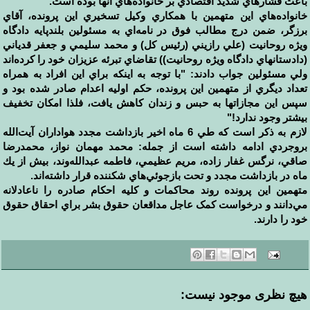
باعث فشارهاي شديد اقتصادي بر خانواده‌هاي آنها بوده است.
خانواده‌هاي اين متهمين با همکاري وکيل تسخيري اين پرونده، آقاي
برزگر، ضمن درج مطالب فوق در نامه‌اي به مسئولين بلندپايه دادگاه
ويژه روحانيت (علي رازيني (رئيس کل) و محمد سليمي و جعفر قدياني
(دادستانهاي دادگاه ويژه روحانيت)) تقاضاي تبرئه عزيزان خود را کرده‌اند
ولي مسئولين جواب دادند: "با توجه به اينکه براي اين افراد به همراه
تعداد ديگري از متهمين اين پرونده، حکم اوليه اعدام صادر شده بود و
سپس اين مجازاتها به حبس و زندان کاهش يافت، فلذا امکان تخفيف
بيشتر وجود ندارد!"
لازم به ذكر است كه طي 6 ماه اخير بازداشت مجدد هواداران آيت‌الله
بروجردي ادامه داشته است از جمله: محمد مهمان نواز، محمدرضا
صاقي، نرگس غفار زاده، مريم عظيمي، فاطمه عبدالله‌وند، بيش از يك
ماه در بازداشت مجدد و تحت بازجوئي‌هاي شكننده قرار داشته‌اند.
متهمين اين پرونده روند محاكمات و كليه احكام صادره را ناعادلانه
مي‌دانند و درخواست کمک عاجل مداقعان حقوق بشر براي احقاق حقوق
خود را دارند
.
هیچ نظری موجود نیست: