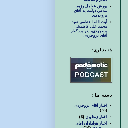
یورش عوامل رژیم
مدعی دیانت به آقای
بروجردی
آیت الله العظمی سید
محمد علی کاظمینی
بروجردی، پدر بزرگوار
آقای بروجردی
شنیداری:
دسته ها:
اخبار آقای بروجردی
(38)
اخبار زندانیان
(6)
اخبار هواداران آقای
بروجردی
(14)