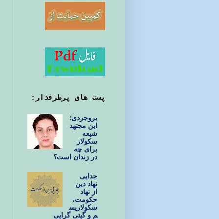
پست های پرطرفدار:
بروجردی؛
این مجتهد
شیعه
سکولار
برای چه
در زندان است؟
جدایی
نهاد دین
از نهاد
حکومت،
سکولاریس
م و گیتی گرایی