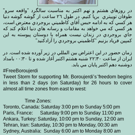
در روزهاي هشتم و نهم اكتبر به مناسبت سالگرد "واقعه سرو"
طوفان توييتري برپا كنيم. در طول ٢٦ ساعت از گوشه گوشه دنيا
هر كسي كه به ادامه حبس آقاي كاظميني بروجردي معترض است،
هر كسي كه مي خواهد به مقامات و رسانه هاي دنيا اعلام كند كه
جاي بروجردي در زندان نيست همراه با دوستان پيوسته به اين
كمپين فرياد بزنيم "كاظميني بروجردي را آزادكنيد"
زمان حضور در اين اعتراض بين المللي در زير آورده شده است. در
ايران از ساعت ٢٢:٣٠ شنبه هشتم اكتبر آغاز شده و تا ۰۰:٣٠ بامداد
دوشنبه دهم اكتبر پايان مي يابد.
#FreeBoroujerdi
Tweet Storm for supporting Mr. Boroujerdi’s ٓfreedom begins
in less than 2 days (on Saturday) for 26 hours to cover
almost all time zones from east to west:
Time Zones:
Toronto, Canada: Saturday 3:00 pm to Sunday 5:00 pm
Paris, France: Saturday 9:00 pm to Sunday 11:00 pm
Ankara, Turkey: Saturday, 10:00 pm to Sunday, 12:00 am
Tehran, Iran: Saturday, 10:30 pm to Monday, 00:30 am
Sydney, Australia: Sunday 6:00 am to Monday 8:00 am