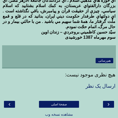
اي حوزه هاي مذهبي اسلام ، اي گردانندگان جامعۀ الأزهر مصر، اي
بزرگان دارالفتواي عربستان، به كمك اسلام بشتابيد كه اسلام
سياسي، چيزي از حقيقت قرآن و پيامبرش، باقي نگذاشته است .
اي دولتهاي طرفدار حكومت ديني ايران، بدانيد كه در قلع و قمع
ملّت گرفتار ما، همۀ شما سهيم مي باشيد . من با حالتي بيمار و در
حال مرگ، اتمام حجّت نمودم.
سيّد حسين كاظميني بروجردي – زندان اوین
سوم مهرماه 1387 خورشیدی
هم‌رسانی
هیچ نظری موجود نیست:
ارسال یک نظر
›
‹
صفحهٔ اصلی
مشاهده نسخه وب