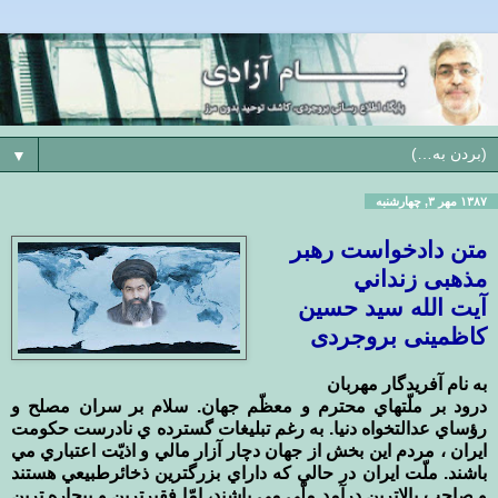
▼
۱۳۸۷ مهر ۳, چهارشنبه
متن دادخواست رهبر
مذهبی زنداني
آیت الله سید حسین
کاظمینی بروجردی
به نام آفريدگار مهربان
درود بر ملّتهاي محترم و معظّم جهان. سلام بر سران مصلح و
رؤساي عدالتخواه دنيا. به رغم تبليغات گسترده ي نادرست حكومت
ايران ، مردم اين بخش از جهان دچار آزار مالي و اذيّت اعتباري مي
باشند. ملّت ايران در حالي كه داراي بزرگترين ذخائرطبيعي هستند
و صاحب بالاترين درآمد ملّي مي باشند، امّا فقيرترين و بيچاره ترين