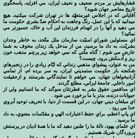
فشارهايش بر مردم ضعيف و نحيف ايران، مي افزايد، پاسخگوي
تاريخ معاصر جهان شويد؟
آقاياني كه در اجلاس غيرمتعهّد ها در تهران شركت ميكنيد، هيچ
ميدانيد كه با اين عمل، رنگ وجاهت به احكام ضدّ بشري حكومت ما
مي دهيد و آنها را در انهدام فرزندان اين آب و خاك، جسورتر مي
نمائيد؟
اي مسئولين شوراي امنيّت سازمان ملل متّحد، به خاطر وجدان
بشريّت، به داد ما برسيد، من از مدخل يك زندان مخوف به شما
عارض مي شوم ؛ گناه ملّتي كه نمي خواهد زير پرچم مذهب خون
ريز و آدمكش برود، چيست؟
من به عنوان، پيشواي مذهبي زنداني كه ايّام زيادي را در زنجيرهاي
شكنجه بار حكومت ستمديني ايران، به سر برده ام، از تمامي
آزاديخواهان جهان، مي خواهم تا نمايندگاني بفرستند و ازحقيقت
امور داخلي ِ جامعۀ ايراني، مطلع گردند.
اي مدافعين حقوق بشر به فطرتتان سوگند كه ما انسانيم ولي از
حيوانات درنده، بدتر با ما برخورد مي شود .
اي مبلغان ديني جهان، در اين قسمت از دنيا، با تحريف توحيد آبروي
خدا مي رود .
اي پاپ اعظم، براي حفظ اعتبارات الهي و مقدّسات معنوي، به داد
ما برسيد .
اي علمای يهود، نالۀ ما را طنين دهيد كه ما با همۀ اديان در پرستش
پروردگار، شريك هستيم .