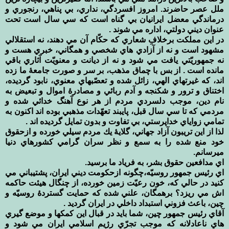
ملل عصر حاضرند. امروز افسردگي، نداري، بي پناهي، رنجوري و
درماندگي معضل ايرانيان بي گناه است كه سي سال است تحت
عنوان ديني دولتي، اداره مي شوند .
در اين مملكت برخلافِ شعاري كه حكّام آن مي دهند، نه استقلالي
مشهود است و نه از آزادي هاي شخصي و همگاني، خبري هست و
نه جمهوريّتي يافت مي شود و نه از ديانت و معنويّت آثاري باقي
مانده است . از بس با چماق مذهب، بر سر و صورت جامعۀ ما زده
اند، كه غيرتهاي الهي، زائل شده و تعصّبهاي معنوي، نابود گرديده،
اختناق و ترور و شكنجه و آدم ربائي و مصادرۀ اموال و تبعيض به
نام دين، موجب دلسردي مردم از هر نوع آهنگ خدائي شده و
مردمي كه تا سي سال قبل، پايبند تعهّدات مذهبي بوده اند اكنون به
تمامي زواياي خداپرستي، بي تفاوت و بدون تمايل گرديده اند .
لذا از اين تريبون آزاد جهاني، گلايۀ يك مردم سيلي خورده و ازحقوق
خود منع شده را به سمع و نظر سران گرامي كشورهاي دنيا
ميرسانم.
اي مدافعين حقوق بشر، به فرياد ما برسيد.
اي رئيس جمهور روسيّه،چگونه ازحكومت ديني ايران، پشتيباني مي
كنيد در حالي كه، خون رعيّت زمين خورده، از چنگال هيئت حاكمه
اش مي ريزد؟ برهمگان، علني شده كه حمايت گستردۀ روسيّه و
چين، باعث فزوني استبداد داخلي در ايران گرديد .
آقاي رئيس جمهور چين، شما بايد در قبال اين كمكها و موضع گيري
هاي ناعادلانه كه موجب تجرّي رژيم اسلامي ايران مي شود و