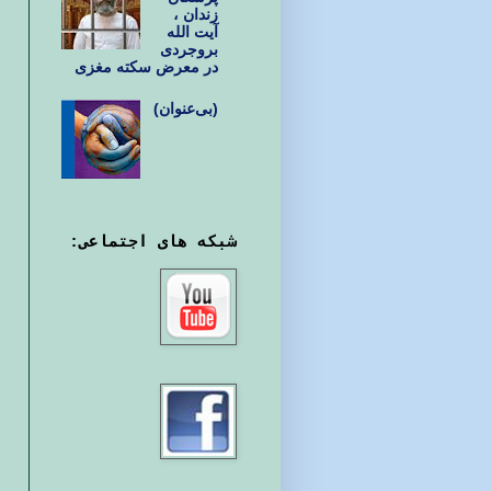
زندان ،
آیت الله
بروجردی
در معرض سکته مغزی
(بی‌عنوان)
شبکه های اجتماعی: