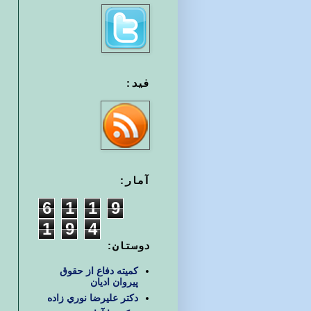
فید:
آمار:
6
1
1
9
1
9
4
دوستان:
کمیته دفاع از حقوق
پیروان ادیان
دكتر عليرضا نوري زاده