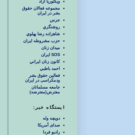
ويكتوريا آزاد
مجموعه فعالان حقوق
بشر در ایران
جرس
روشنگري
شاهزاده رضا پهلوي
حزب مشروطه ايران
ميدان زنان
SOS ایران
كانون زنان ايراني
احمد باطبي
فعالین حقوق بشر
ودمکراسی در ایران
جامعه مسلمانان
معترض(معترضه)
ایستگاه خبر:
دویچه وله
صدای آمریکا
رادیو فردا