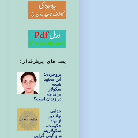
پست های پرطرفدار:
بروجردی؛
این مجتهد
شیعه
سکولار
برای چه
در زندان است؟
جدایی
نهاد دین
از نهاد
حکومت،
سکولاریس
م و گیتی گرایی