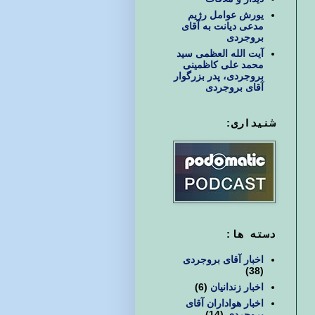
یورش عوامل رژیم
مدعی دیانت به آقای
بروجردی
آیت الله العظمی سید
محمد علی کاظمینی
بروجردی، پدر بزرگوار
آقای بروجردی
شنیداری:
دسته ها:
اخبار آقای بروجردی
(38)
اخبار زندانیان
(6)
اخبار هواداران آقای
بروجردی
(14)