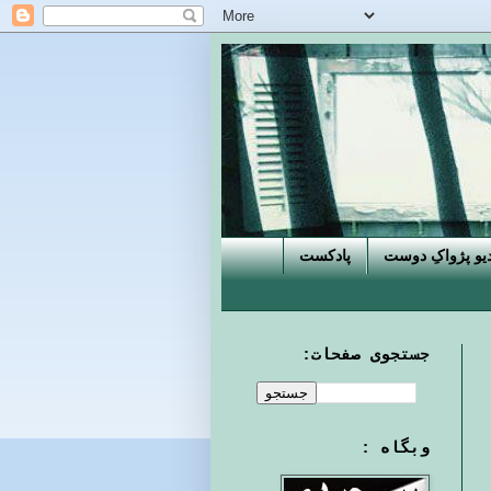
دیو پژواکِ دوست
پادکست
جستجوی صفحات:
وبگاه :